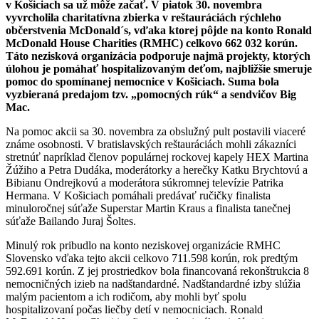
v Košiciach sa už môže začať. V piatok 30. novembra
vyvrcholila charitatívna zbierka v reštauráciách rýchleho
občerstvenia McDonald´s, vďaka ktorej pôjde na konto Ronald
McDonald House Charities (RMHC) celkovo 662 032 korún.
Táto nezisková organizácia podporuje najmä projekty, ktorých
úlohou je pomáhať hospitalizovaným deťom, najbližšie smeruje
pomoc do spomínanej nemocnice v Košiciach. Suma bola
vyzbieraná predajom tzv. „pomocných rúk“ a sendvičov Big
Mac.
Na pomoc akcii sa 30. novembra za obslužný pult postavili viaceré
známe osobnosti. V bratislavských reštauráciách mohli zákazníci
stretnúť napríklad členov populárnej rockovej kapely HEX Martina
Žúžiho a Petra Dudáka, moderátorky a herečky Katku Brychtovú a
Bibianu Ondrejkovú a moderátora súkromnej televízie Patrika
Hermana. V Košiciach pomáhali predávať ručičky finalista
minuloročnej súťaže Superstar Martin Kraus a finalista tanečnej
súťaže Bailando Juraj Šoltes.
Minulý rok pribudlo na konto neziskovej organizácie RMHC
Slovensko vďaka tejto akcii celkovo 711.598 korún, rok predtým
592.691 korún. Z jej prostriedkov bola financovaná rekonštrukcia 8
nemocničných izieb na nadštandardné. Nadštandardné izby slúžia
malým pacientom a ich rodičom, aby mohli byť spolu
hospitalizovaní počas liečby detí v nemocniciach. Ronald