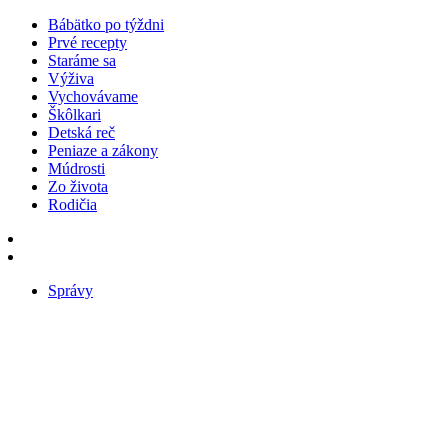
Bábätko po týždni
Prvé recepty
Staráme sa
Výživa
Vychovávame
Škôlkari
Detská reč
Peniaze a zákony
Múdrosti
Zo života
Rodičia
Správy