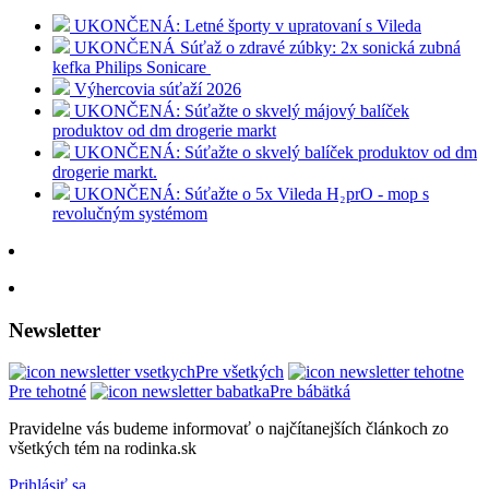
UKONČENÁ: Letné športy v upratovaní s Vileda
UKONČENÁ Súťaž o zdravé zúbky: 2x sonická zubná
kefka Philips Sonicare
Výhercovia súťaží 2026
UKONČENÁ: Súťažte o skvelý májový balíček
produktov od dm drogerie markt
UKONČENÁ: Súťažte o skvelý balíček produktov od dm
drogerie markt.
UKONČENÁ: Súťažte o 5x Vileda H₂prO - mop s
revolučným systémom
Newsletter
Pre všetkých
Pre tehotné
Pre bábätká
Pravidelne vás budeme informovať o najčítanejších článkoch zo
všetkých tém na rodinka.sk
Prihlásiť sa