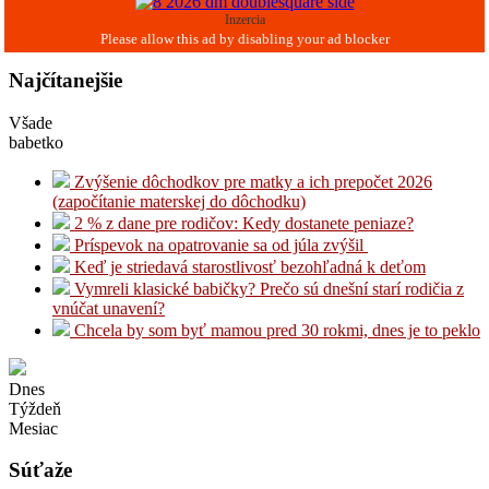
Inzercia
Najčítanejšie
Všade
babetko
Zvýšenie dôchodkov pre matky a ich prepočet 2026
(započítanie materskej do dôchodku)
2 % z dane pre rodičov: Kedy dostanete peniaze?
Príspevok na opatrovanie sa od júla zvýšil
Keď je striedavá starostlivosť bezohľadná k deťom
Vymreli klasické babičky? Prečo sú dnešní starí rodičia z
vnúčat unavení?
Chcela by som byť mamou pred 30 rokmi, dnes je to peklo
Dnes
Týždeň
Mesiac
Súťaže