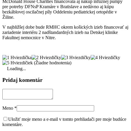
McDonald House Charities financovala aj nákup infúznej pumpy
pre potreby DFNsP Kramáre v Bratislave a nedávno aj kúpu
bezkáblovej oscilačnej píly Oddeleniu pediatrickej ortopédie v
Žiline.
V najbližšej dobe bude RMHC okrem košických izieb financovať aj
zariadenie interiéru 2 nadštandardných izieb na Detskej klinike
Fakultnej nemocnice v Nitre.
(Žiadne hodnotenia)
Loading...
Pridaj komentár
Meno
*
Uložiť moje meno a e-mail v tomto prehliadači pre moje budúce
komentáre.