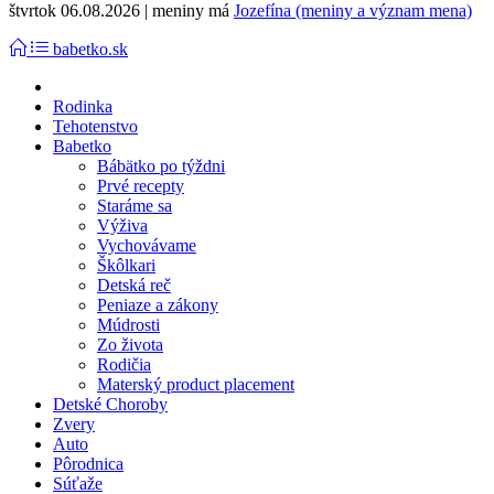
štvrtok 06.08.2026 | meniny má
Jozefína (meniny a význam mena)
babetko.sk
Rodinka
Tehotenstvo
Babetko
Bábätko po týždni
Prvé recepty
Staráme sa
Výživa
Vychovávame
Škôlkari
Detská reč
Peniaze a zákony
Múdrosti
Zo života
Rodičia
Materský product placement
Detské Choroby
Zvery
Auto
Pôrodnica
Súťaže