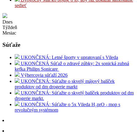
sedieť
Dnes
Týždeň
Mesiac
Súťaže
UKONČENÁ: Letné športy v upratovaní s Vileda
UKONČENÁ Súťaž o zdravé zúbky: 2x sonická zubná
kefka Philips Sonicare
Výhercovia súťaží 2026
UKONČENÁ: Súťažte o skvelý májový balíček
produktov od dm drogerie markt
UKONČENÁ: Súťažte o skvelý balíček produktov od dm
drogerie markt.
UKONČENÁ: Súťažte o 5x Vileda H₂prO - mop s
revolučným systémom