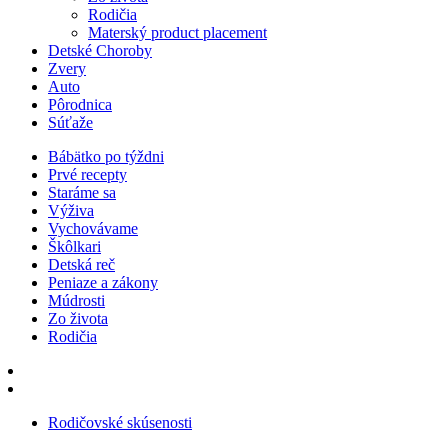
Rodičia
Materský product placement
Detské Choroby
Zvery
Auto
Pôrodnica
Súťaže
Bábätko po týždni
Prvé recepty
Staráme sa
Výživa
Vychovávame
Škôlkari
Detská reč
Peniaze a zákony
Múdrosti
Zo života
Rodičia
Rodičovské skúsenosti