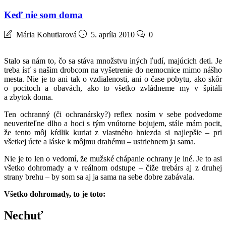
Keď nie som doma
Mária Kohutiarová
5. apríla 2010
0
Stalo sa nám to, čo sa stáva množstvu iných ľudí, majúcich deti. Je
treba ísť s našim drobcom na vyšetrenie do nemocnice mimo nášho
mesta. Nie je to ani tak o vzdialenosti, ani o čase pobytu, ako skôr
o pocitoch a obavách, ako to všetko zvládneme my v špitáli
a zbytok doma.
Ten ochranný (či ochranársky?) reflex nosím v sebe podvedome
neuveriteľne dlho a hoci s tým vnútorne bojujem, stále mám pocit,
že tento môj kŕdlik kuriat z vlastného hniezda si najlepšie – pri
všetkej úcte a láske k môjmu drahému – ustriehnem ja sama.
Nie je to len o vedomí, že mužské chápanie ochrany je iné. Je to asi
všetko dohromady a v reálnom odstupe – čiže trebárs aj z druhej
strany brehu – by som sa aj ja sama na sebe dobre zabávala.
Všetko dohromady, to je toto:
Nechuť