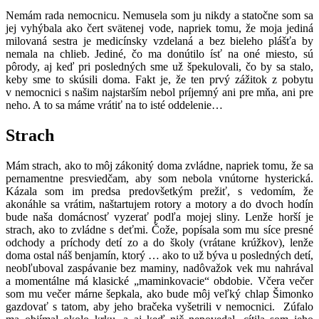
Nemám rada nemocnicu. Nemusela som ju nikdy a statočne som sa
jej vyhýbala ako čert svätenej vode, napriek tomu, že moja jediná
milovaná sestra je medicínsky vzdelaná a bez bieleho plášťa by
nemala na chlieb. Jediné, čo ma donútilo ísť na oné miesto, sú
pôrody, aj keď pri posledných sme už špekulovali, čo by sa stalo,
keby sme to skúsili doma. Fakt je, že ten prvý zážitok z pobytu
v nemocnici s našim najstarším nebol príjemný ani pre mňa, ani pre
neho. A to sa máme vrátiť na to isté oddelenie…
Strach
Mám strach, ako to môj zákonitý doma zvládne, napriek tomu, že sa
pernamentne presviedčam, aby som nebola vnútorne hysterická.
Kázala som im predsa predovšetkým prežiť, s vedomím, že
akonáhle sa vrátim, naštartujem rotory a motory a do dvoch hodín
bude naša domácnosť vyzerať podľa mojej sliny. Lenže horší je
strach, ako to zvládne s deťmi. Čože, popísala som mu síce presné
odchody a príchody detí zo a do školy (vrátane krúžkov), lenže
doma ostal náš benjamín, ktorý … ako to už býva u posledných detí,
neobľuboval zaspávanie bez maminy, nadôvažok vek mu nahrával
a momentálne má klasické „maminkovacie“ obdobie. Včera večer
som mu večer márne šepkala, ako bude môj veľký chlap Šimonko
gazdovať s tatom, aby jeho bračeka vyšetrili v nemocnici. Zúfalo