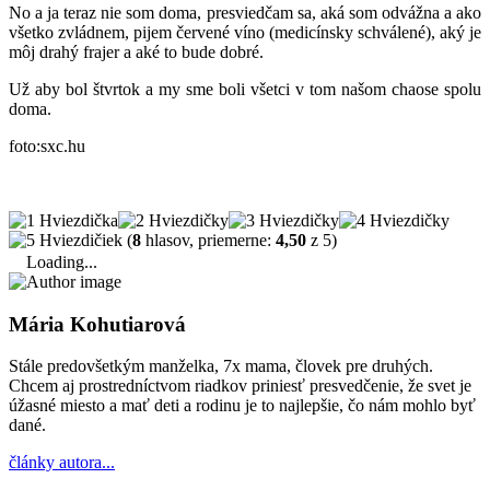
No a ja teraz nie som doma, presviedčam sa, aká som odvážna a ako
všetko zvládnem, pijem červené víno (medicínsky schválené), aký je
môj drahý frajer a aké to bude dobré.
Už aby bol štvrtok a my sme boli všetci v tom našom chaose spolu
doma.
foto:sxc.hu
(
8
hlasov, priemerne:
4,50
z 5)
Loading...
Mária Kohutiarová
Stále predovšetkým manželka, 7x mama, človek pre druhých.
Chcem aj prostredníctvom riadkov priniesť presvedčenie, že svet je
úžasné miesto a mať deti a rodinu je to najlepšie, čo nám mohlo byť
dané.
články autora...