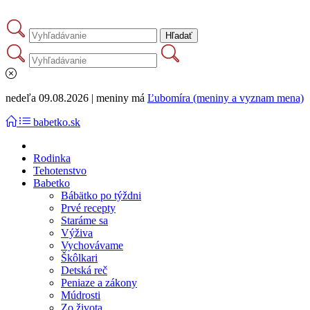
nedeľa 09.08.2026 | meniny má
Ľubomíra (meniny a vyznam mena)
babetko.sk
Rodinka
Tehotenstvo
Babetko
Bábätko po týždni
Prvé recepty
Staráme sa
Výživa
Vychovávame
Škôlkari
Detská reč
Peniaze a zákony
Múdrosti
Zo života