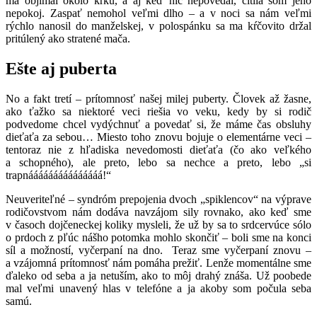
ma objímal okolo krku, a aj keď nič nepovedal, cítila som jeho
nepokoj. Zaspať nemohol veľmi dlho – a v noci sa nám veľmi
rýchlo nanosil do manželskej, v polospánku sa ma kŕčovito držal
pritúlený ako stratené mača.
Ešte aj puberta
No a fakt tretí – prítomnosť našej milej puberty. Človek až žasne,
ako ťažko sa niektoré veci riešia vo veku, kedy by si rodič
podvedome chcel vydýchnuť a povedať si, že máme čas obsluhy
dieťaťa za sebou… Miesto toho znovu bojuje o elementárne veci –
tentoraz nie z hľadiska nevedomosti dieťaťa (čo ako veľkého
a schopného), ale preto, lebo sa nechce a preto, lebo „si
trapnááááááááááááááá!“
Neuveriteľné – syndróm prepojenia dvoch „spiklencov“ na výprave
rodičovstvom nám dodáva navzájom sily rovnako, ako keď sme
v časoch dojčeneckej koliky mysleli, že už by sa to srdcervúce sólo
o prdoch z pľúc nášho potomka mohlo skončiť – boli sme na konci
síl a možností, vyčerpaní na dno. Teraz sme vyčerpaní znovu –
a vzájomná prítomnosť nám pomáha prežiť. Lenže momentálne sme
ďaleko od seba a ja netuším, ako to môj drahý znáša. Už poobede
mal veľmi unavený hlas v telefóne a ja akoby som počula seba
samú.