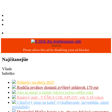
Inzercia
Najčítanejšie
Všade
babetko
Prídavky na dieťa 2025
Rodičia prvákov dostanú zvýšený prídavok 170 eur
Ako sa starať o zimné vtáctvo počas celého roka
Rastový graf - VÝŠKA CHLAPCOV: vek 3-18 rokov
Cibuľový sirup na kašeľ (vykašliavanie, laryngitída, zápal
priedušiek)
Dvojročný Maťko bojuje o to, aby raz dokázal samostatne