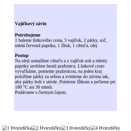
Vajíčkový závin
Potrebujeme
1 balenie lístkového cesta, 5 vajíčok, 2 párky, soľ,
mletá červená paprika, 1 žĺtok, 1 cibuľa, olej
Postup
Na oleji usmažíme cibuľu a z vajíčok soli a mletej
papriky urobíme hustú praženicu. Lístkové cesto
vyvaľkáme, potrieme praženicou, na jeden kraj
položíme párky za sebou a zvinieme do závinu tak,
aby párky boli v strede. Potrieme žĺtkom a pečieme pri
180 °C asi 30 minút.
Podávame s čiernym čajom.