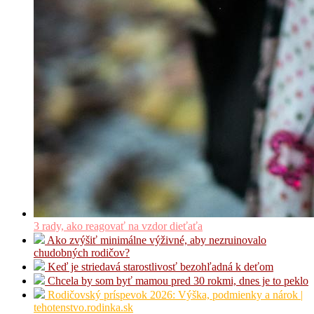
3 rady, ako reagovať na vzdor dieťaťa
Ako zvýšiť minimálne výživné, aby nezruinovalo
chudobných rodičov?
Keď je striedavá starostlivosť bezohľadná k deťom
Chcela by som byť mamou pred 30 rokmi, dnes je to peklo
Rodičovský príspevok 2026: Výška, podmienky a nárok |
tehotenstvo.rodinka.sk