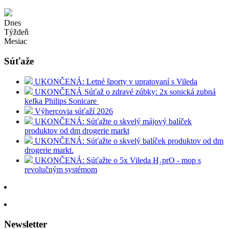
Dnes
Týždeň
Mesiac
Súťaže
UKONČENÁ: Letné športy v upratovaní s Vileda
UKONČENÁ Súťaž o zdravé zúbky: 2x sonická zubná
kefka Philips Sonicare
Výhercovia súťaží 2026
UKONČENÁ: Súťažte o skvelý májový balíček
produktov od dm drogerie markt
UKONČENÁ: Súťažte o skvelý balíček produktov od dm
drogerie markt.
UKONČENÁ: Súťažte o 5x Vileda H₂prO - mop s
revolučným systémom
Newsletter