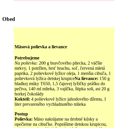
Obed
Mäsová polievka a lievance
Potrebujeme
Na polievku:
200 g bravčového pliecka, 2 väčšie
mrkvy, 1 potržlen, hrsť hrachu, soľ, červená mletá
paprika, 2 polievkové lyžice oleja, 1 menšia cibuľa, 1
polievková lyžica detskej krupice
Na lievance:
150 g
hladkej múky T650, 1,5 čajovej lyžičky prášku do
pečiva, 140 ml mlieka, 3 vajíčka, štipka soli, asi 20 g
horkej čokolády
Kokteil:
4 polievkové lyžice jahodového džemu, 1
liter prevareného vychladnutého mlieka
Postup
Polievka:
Mäso nakrájame na drobné kúsky a
opečieme na cibuľke. Poprášime detskou krupicou,