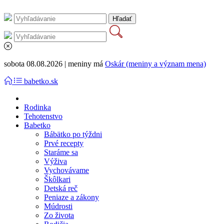
sobota 08.08.2026 | meniny má
Oskár (meniny a význam mena)
babetko.sk
Rodinka
Tehotenstvo
Babetko
Bábätko po týždni
Prvé recepty
Staráme sa
Výživa
Vychovávame
Škôlkari
Detská reč
Peniaze a zákony
Múdrosti
Zo života