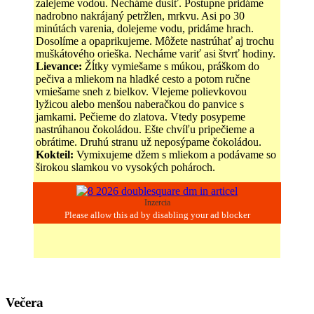
zalejeme vodou. Necháme dusiť. Postupne pridáme
nadrobno nakrájaný petržlen, mrkvu. Asi po 30
minútách varenia, dolejeme vodu, pridáme hrach.
Dosolíme a opaprikujeme. Môžete nastrúhať aj trochu
muškátového orieška. Necháme variť asi štvrť hodiny.
Lievance:
Žĺtky vymiešame s múkou, práškom do
pečiva a mliekom na hladké cesto a potom ručne
vmiešame sneh z bielkov. Vlejeme polievkovou
lyžicou alebo menšou naberačkou do panvice s
jamkami. Pečieme do zlatova. Vtedy posypeme
nastrúhanou čokoládou. Ešte chvíľu pripečieme a
obrátime. Druhú stranu už neposýpame čokoládou.
Kokteil:
Vymixujeme džem s mliekom a podávame so
širokou slamkou vo vysokých pohároch.
Inzercia
Večera