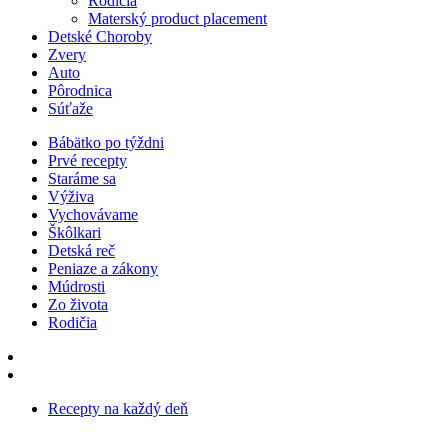
Rodičia
Materský product placement
Detské Choroby
Zvery
Auto
Pôrodnica
Súťaže
Bábätko po týždni
Prvé recepty
Staráme sa
Výživa
Vychovávame
Škôlkari
Detská reč
Peniaze a zákony
Múdrosti
Zo života
Rodičia
Recepty na každý deň