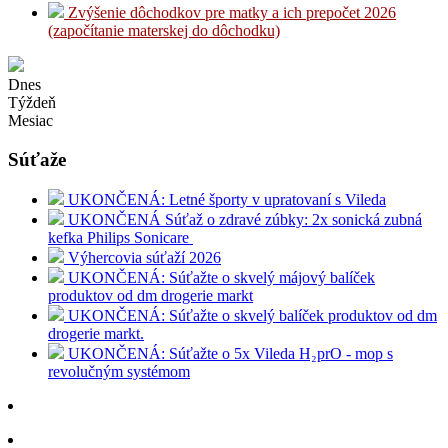
Zvýšenie dôchodkov pre matky a ich prepočet 2026
(započítanie materskej do dôchodku)
Dnes
Týždeň
Mesiac
Súťaže
UKONČENÁ: Letné športy v upratovaní s Vileda
UKONČENÁ Súťaž o zdravé zúbky: 2x sonická zubná
kefka Philips Sonicare
Výhercovia súťaží 2026
UKONČENÁ: Súťažte o skvelý májový balíček
produktov od dm drogerie markt
UKONČENÁ: Súťažte o skvelý balíček produktov od dm
drogerie markt.
UKONČENÁ: Súťažte o 5x Vileda H₂prO - mop s
revolučným systémom