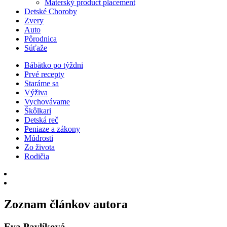
Materský product placement
Detské Choroby
Zvery
Auto
Pôrodnica
Súťaže
Bábätko po týždni
Prvé recepty
Staráme sa
Výživa
Vychovávame
Škôlkari
Detská reč
Peniaze a zákony
Múdrosti
Zo života
Rodičia
Zoznam článkov autora
Eva Pavlíková