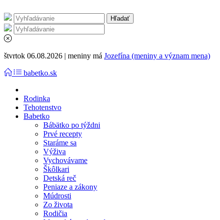
štvrtok 06.08.2026 | meniny má
Jozefína (meniny a význam mena)
babetko.sk
Rodinka
Tehotenstvo
Babetko
Bábätko po týždni
Prvé recepty
Staráme sa
Výživa
Vychovávame
Škôlkari
Detská reč
Peniaze a zákony
Múdrosti
Zo života
Rodičia