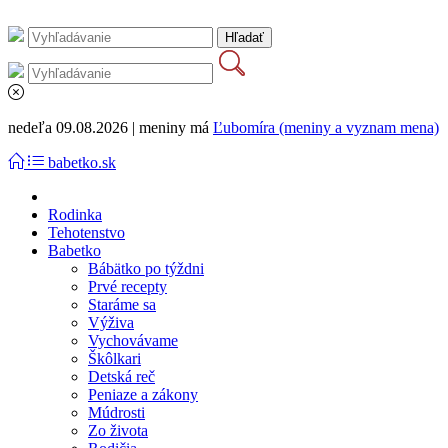
nedeľa 09.08.2026 | meniny má
Ľubomíra (meniny a vyznam mena)
babetko.sk
Rodinka
Tehotenstvo
Babetko
Bábätko po týždni
Prvé recepty
Staráme sa
Výživa
Vychovávame
Škôlkari
Detská reč
Peniaze a zákony
Múdrosti
Zo života