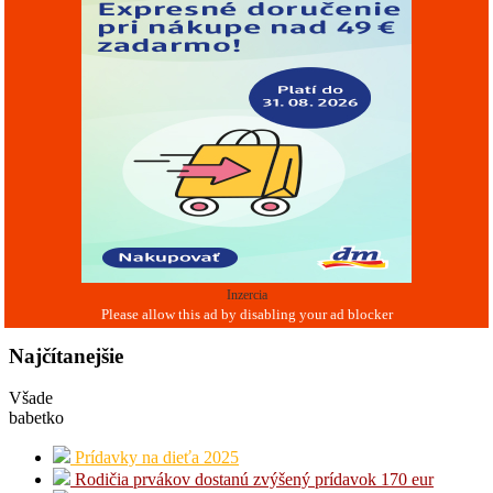
Inzercia
Najčítanejšie
Všade
babetko
Prídavky na dieťa 2025
Rodičia prvákov dostanú zvýšený prídavok 170 eur