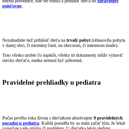
miesta pôrodnice, kde ste rodili) a prihlásiť dieťa do
zdravotnej
poisťovne
.
Nezabudnite tiež prihlásiť dieťa na
trvalý pobyt
(ohlasovňa pobytu
v danej obci, či mestskej časti, na obecnom, či miestnom úrade).
Toto všetko urobte čo najskôr, všetky tri dokumenty môže vybaviť
otecko dieťaťa, matka nemusí byť prítomná.
Pravidelné prehliadky u pediatra
Počas prvého roka života s dieťatkom absolvujete
9 pravidelných
poradní u pediatra
. Každá poradňa by sa mala začať tým, že lekár
vypočuje vaše otázky či problémy. U dieťatka lekár sleduje: