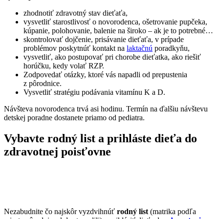
zhodnotiť zdravotný stav dieťaťa,
vysvetliť starostlivosť o novorodenca, ošetrovanie pupčeka,
kúpanie, polohovanie, balenie na široko – ak je to potrebné…
skontrolovať dojčenie, prisávanie dieťaťa, v prípade
problémov poskytnúť kontakt na
laktačnú
poradkyňu,
vysvetliť, ako postupovať pri chorobe dieťatka, ako riešiť
horúčku, kedy volať RZP.
Zodpovedať otázky, ktoré vás napadli od prepustenia
z pôrodnice.
Vysvetliť stratégiu podávania vitamínu K a D.
Návšteva novorodenca trvá asi hodinu. Termín na ďalšiu návštevu
detskej poradne dostanete priamo od pediatra.
Vybavte rodný list a prihláste dieťa do
zdravotnej poisťovne
Nezabudnite čo najskôr vyzdvihnúť
rodný list
(matrika podľa