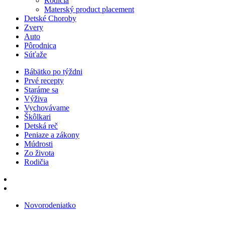
Rodičia
Materský product placement
Detské Choroby
Zvery
Auto
Pôrodnica
Súťaže
Bábätko po týždni
Prvé recepty
Staráme sa
Výživa
Vychovávame
Škôlkari
Detská reč
Peniaze a zákony
Múdrosti
Zo života
Rodičia
Novorodeniatko