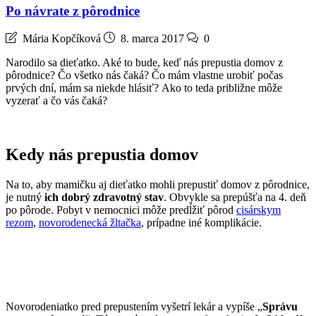
Po návrate z pôrodnice
Mária Kopčíková
8. marca 2017
0
Narodilo sa dieťatko. Aké to bude, keď nás prepustia domov z
pôrodnice? Čo všetko nás čaká? Čo mám vlastne urobiť počas
prvých dní, mám sa niekde hlásiť?
Ako to teda približne môže
vyzerať a čo vás čaká?
Kedy nás prepustia domov
Na to, aby mamičku aj dieťatko mohli prepustiť domov z pôrodnice,
je nutný
ich dobrý zdravotný stav
. Obvykle sa prepúšťa na 4. deň
po pôrode. Pobyt v nemocnici môže predĺžiť pôrod
cisárskym
rezom
,
novorodenecká žltačka
, prípadne iné komplikácie.
Novorodeniatko pred prepustením vyšetrí lekár a vypíše „
Správu