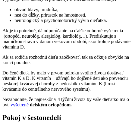
obvod hlavy, hrudníka,
rast do dĺžky, prírastok na hmostnosti,
neurologický a psychomotorický vývin dieťatka.
Ak je to potrebné, dá odporúčanie na ďalšie odborné vyšetrenia
(ortopéd, neurológ, alergiológ, kardiológ…). Prediskutuje s
mamičkou stravu v danom vekovom období, skontroluje podávanie
vitamínu D.
Ak sa rodičia rozhodnú dieťa zaočkovať, tak sa očkuje obvykle na
konci poradne.
Dojčené dieťa by malo v prvom polroku svojho života dostávať
vitamín K a D. K vitamín – užívajú ho dojčené deti ako prevenciu
neskorej krvácavej choroby z nedostatku vitamínu K (hrozí
krvácanie do centrálneho nervového systému).
Nezabudnite, že najneskôr v 4 týždni života by vaše dieťatko malo
byť
vyšetrené
detským ortopédom.
Pokoj v šestonedelí