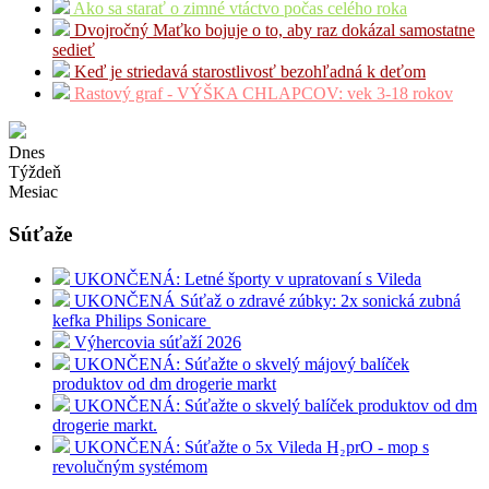
Ako sa starať o zimné vtáctvo počas celého roka
Dvojročný Maťko bojuje o to, aby raz dokázal samostatne
sedieť
Keď je striedavá starostlivosť bezohľadná k deťom
Rastový graf - VÝŠKA CHLAPCOV: vek 3-18 rokov
Dnes
Týždeň
Mesiac
Súťaže
UKONČENÁ: Letné športy v upratovaní s Vileda
UKONČENÁ Súťaž o zdravé zúbky: 2x sonická zubná
kefka Philips Sonicare
Výhercovia súťaží 2026
UKONČENÁ: Súťažte o skvelý májový balíček
produktov od dm drogerie markt
UKONČENÁ: Súťažte o skvelý balíček produktov od dm
drogerie markt.
UKONČENÁ: Súťažte o 5x Vileda H₂prO - mop s
revolučným systémom