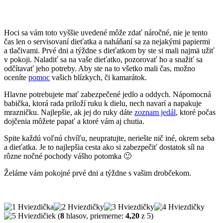
Hoci sa vám toto vyššie uvedené môže zdať náročné, nie je tento
čas len o servisovaní dieťatka a naháňaní sa za nejakými papiermi
a tlačivami. Prvé dni a týždne s dieťatkom by ste si mali najmä užiť
v pokoji. Naladiť sa na vaše dieťatko, pozorovať ho a snažiť sa
odčítavať jeho potreby. Aby ste na to všetko mali čas, možno
oceníte
pomoc
vašich blízkych, či kamarátok.
Hlavne potrebujete mať zabezpečené jedlo a oddych. Nápomocná
babička, ktorá rada priloží ruku k dielu, nech navarí a napakuje
mrazničku. Najlepšie, ak jej do ruky dáte
zoznam jedál
, ktoré počas
dojčenia môžete papať a ktoré vám aj chutia.
Spite každú voľnú chvíľu, neupratujte, neriešte nič iné, okrem seba
a dieťatka. Je to najlepšia cesta ako si zabezpečiť dostatok síl na
rôzne nočné pochody vášho potomka 🙂
Želáme vám pokojné prvé dni a týždne s vašim drobčekom.
(
8
hlasov, priemerne:
4,20
z 5)