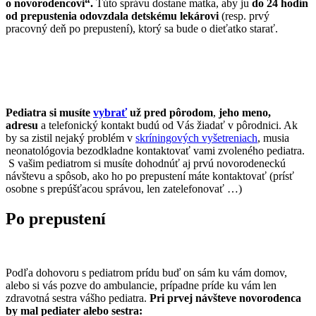
o novorodencovi“.
Túto správu dostane matka, aby ju
do 24 hodín
od prepustenia odovzdala detskému lekárovi
(resp. prvý
pracovný deň po prepustení), ktorý sa bude o dieťatko starať.
Pediatra si musíte
vybrať
už pred pôrodom
,
jeho meno,
adresu
a telefonický kontakt budú od Vás žiadať v pôrodnici. Ak
by sa zistil nejaký problém v
skríningových vyšetreniach
, musia
neonatológovia bezodkladne kontaktovať vami zvoleného pediatra.
S vašim pediatrom si musíte dohodnúť aj prvú novorodeneckú
návštevu a spôsob, ako ho po prepustení máte kontaktovať (prísť
osobne s prepúšťacou správou, len zatelefonovať …)
Po prepustení
Podľa dohovoru s pediatrom prídu buď on sám ku vám domov,
alebo si vás pozve do ambulancie, prípadne príde ku vám len
zdravotná sestra vášho pediatra.
Pri prvej návšteve novorodenca
by mal pediater alebo sestra: