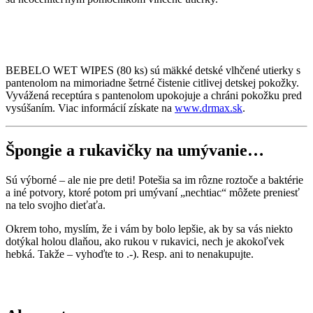
BEBELO WET WIPES (80 ks) sú mäkké detské vlhčené utierky s
pantenolom na mimoriadne šetrné čistenie citlivej detskej pokožky.
Vyvážená receptúra s pantenolom upokojuje a chráni pokožku pred
vysúšaním. Viac informácií získate na
www.drmax.sk
.
Špongie a rukavičky na umývanie…
Sú výborné – ale nie pre deti! Potešia sa im rôzne roztoče a baktérie
a iné potvory, ktoré potom pri umývaní „nechtiac“ môžete preniesť
na telo svojho dieťaťa.
Okrem toho, myslím, že i vám by bolo lepšie, ak by sa vás niekto
dotýkal holou dlaňou, ako rukou v rukavici, nech je akokoľvek
hebká. Takže – vyhoďte to .-). Resp. ani to nenakupujte.