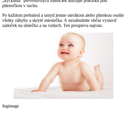
„kyckania“ preventívnych mastičiek udržujte pokožku pod
plienočkou v suchu.
Po každom prebalení a umytí jemne uterákom alebo plienkou osušte
všetky záhyby a skryté miestečka. A nezabudnite občas vystaviť
zadoček na slniečko a na vzduch. Ten prospieva najviac.
Ingimage