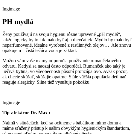
Ingimage
PH mydlá
Ženy používajú na svoju hygienu rôzne upravené „pH mydlá“,
takže logicky by to tak malo byť aj u dievčatiek. Mydlo by malo byť
neparfumované, ideálne vyrobené z rastlinných olejov… Ale znovu
opakujem – čistá tečúca voda je základ.
Možno vám vaše mamy odporučia používanie rumančekového
odvaru. Kedysi sa naozaj často odporúčal. Rumanček ako taký je
liečivá bylina, vo všeobecnosti pôsobí protizápalovo. Avšak pozor,
ak chcete skúšať, skúšajte opatrne. Stále väčšia populácia detí naň
reaguje alergicky. Silne tiež vysušuje pokožku.
Ingimage
Tip z lekárne Dr. Max :
Najmä v situáciách, keď sa ocitneme s bábätkom mimo domu a
máme sťažený prístup k našim obvyklým hygienickým štandardom,
sú neoceniteľným pomocníkom vlhčené utierky.