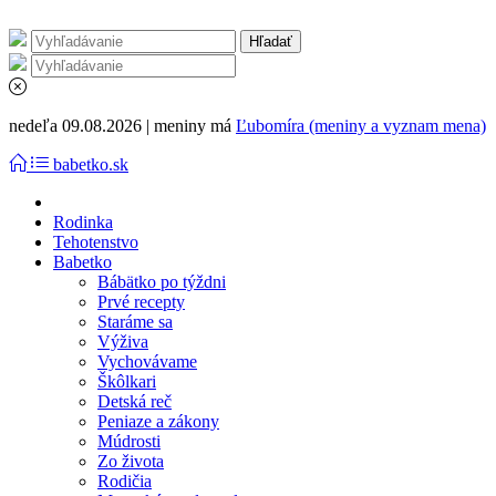
nedeľa 09.08.2026 | meniny má
Ľubomíra (meniny a vyznam mena)
babetko.sk
Rodinka
Tehotenstvo
Babetko
Bábätko po týždni
Prvé recepty
Staráme sa
Výživa
Vychovávame
Škôlkari
Detská reč
Peniaze a zákony
Múdrosti
Zo života
Rodičia