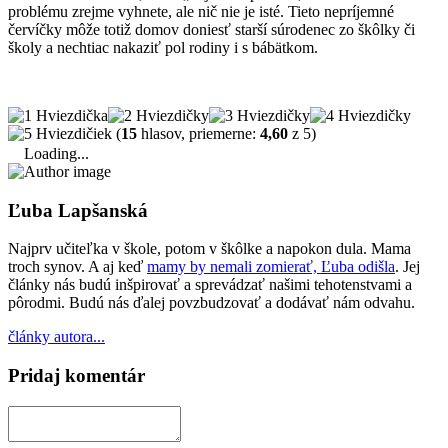
problému zrejme vyhnete, ale nič nie je isté. Tieto nepríjemné
červíčky môže totiž domov doniesť starší súrodenec zo škôlky či
školy a nechtiac nakaziť pol rodiny i s bábätkom.
(
15
hlasov, priemerne:
4,60
z 5)
Loading...
Ľuba Lapšanská
Najprv učiteľka v škole, potom v škôlke a napokon dula. Mama
troch synov. A aj keď
mamy by nemali zomierať, Ľuba odišla
. Jej
články nás budú inšpirovať a sprevádzať našimi tehotenstvami a
pôrodmi. Budú nás ďalej povzbudzovať a dodávať nám odvahu.
články autora...
Pridaj komentár