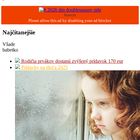
Inzercia
Najčítanejšie
Všade
babetko
Rodičia prvákov dostanú zvýšený prídavok 170 eur
Prídavky na dieťa 2025