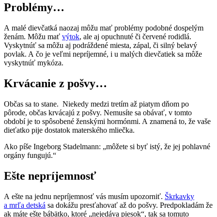
Problémy…
A malé dievčatká naozaj môžu mať problémy podobné dospelým
ženám. Môžu mať
výtok
, ale aj opuchnuté či červené rodidlá.
Vyskytnúť sa môžu aj podráždené miesta, zápal, či silný belavý
povlak. A čo je veľmi nepríjemné, i u malých dievčatiek sa môže
vyskytnúť mykóza.
Krvácanie z pošvy…
Občas sa to stane. Niekedy medzi tretím až piatym dňom po
pôrode, občas krvácajú z pošvy. Nemusíte sa obávať, v tomto
období je to spôsobené ženskými hormónmi. A znamená to, že vaše
dieťatko pije dostatok materského mliečka.
Ako píše Ingeborg Stadelmann: „môžete si byť istý, že jej pohlavné
orgány fungujú.“
Ešte nepríjemnosť
A ešte na jednu nepríjemnosť vás musím upozorniť.
Škrkavky
a mrľa detská
sa dokážu presťahovať až do pošvy. Predpokladám že
ak máte ešte bábätko, ktoré „nejedáva piesok“, tak sa tomuto