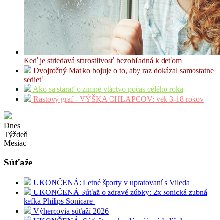
Keď je striedavá starostlivosť bezohľadná k deťom
Dvojročný Maťko bojuje o to, aby raz dokázal samostatne
sedieť
Ako sa starať o zimné vtáctvo počas celého roka
Rastový graf - VÝŠKA CHLAPCOV: vek 3-18 rokov
Dnes
Týždeň
Mesiac
Súťaže
UKONČENÁ: Letné športy v upratovaní s Vileda
UKONČENÁ Súťaž o zdravé zúbky: 2x sonická zubná
kefka Philips Sonicare
Výhercovia súťaží 2026