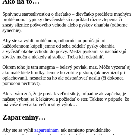
Ako na to…
Správnou starostlivosťou o dieťatko – dievčatko predídete mnohým
problémom. Typicky dievčenské sú napríklad rôzne zlepenia či
zrasty sliznice pošvového vchodu alebo pyskov ohanbia (odborne
synechie).
Aby ste sa vyhli problémom, odborníci odporúčajú pri
každodennom kúpeli jemne od seba oddeliť pysky ohanbia
a vyčistiť okolie vchodu do pošvy. Medzi pyskami sa nachádzajú
zbytky moču a niekedy aj stolice. Treba ich odstrániť.
Okrem toho je tam smegma – belavý povlak, maz. Môže vyzerať aj
ako malé biele hrudky. Jemne ho zotrite prstom, (ak nezmizol pri
oplachovaní), nesnažte sa ho ale odstraňovať nasilu (či dokonca
pomocou nechtov!).
Ak sa vám zdá, že je povlak veľmi silný, prípadne ak zapácha, je
načase vybrať sa k lekárovi a požiadať o ster. Takisto v prípade, že
má vaše dievčatko veľmi silný výtok…
Zapareniny…
Aby ste sa vyhli
zapareninám
, tak namiesto pravidelného