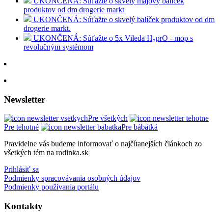
UKONČENÁ: Súťažte o skvelý májový balíček
produktov od dm drogerie markt
UKONČENÁ: Súťažte o skvelý balíček produktov od dm
drogerie markt.
UKONČENÁ: Súťažte o 5x Vileda H₂prO - mop s
revolučným systémom
Newsletter
Pre všetkých
Pre tehotné
Pre bábätká
Pravidelne vás budeme informovať o najčítanejších článkoch zo
všetkých tém na rodinka.sk
Prihlásiť sa
Podmienky spracovávania osobných údajov
Podmienky používania portálu
Kontakty