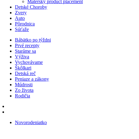
Materský product placement
Detské Choroby
Zvery
Auto
Pôrodnica
Súťaže
Bábätko po týždni
Prvé recepty
Staráme sa
Výživa
Vychovávame
Škôlkari
Detská reč
Peniaze a zákony
Múdrosti
Zo života
Rodičia
Novorodeniatko