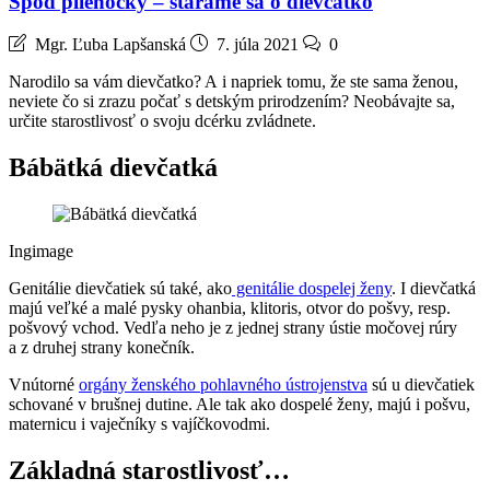
Spod plienočky – staráme sa o dievčatko
Mgr. Ľuba Lapšanská
7. júla 2021
0
Narodilo sa vám dievčatko? A i napriek tomu, že ste sama ženou,
neviete čo si zrazu počať s detským prirodzením? Neobávajte sa,
určite starostlivosť o svoju dcérku zvládnete.
Bábätká dievčatká
Ingimage
Genitálie dievčatiek sú také, ako
genitálie dospelej ženy
. I dievčatká
majú veľké a malé pysky ohanbia, klitoris, otvor do pošvy, resp.
pošvový vchod. Vedľa neho je z jednej strany ústie močovej rúry
a z druhej strany konečník.
Vnútorné
orgány ženského pohlavného ústrojenstva
sú u dievčatiek
schované v brušnej dutine. Ale tak ako dospelé ženy, majú i pošvu,
maternicu i vaječníky s vajíčkovodmi.
Základná starostlivosť…