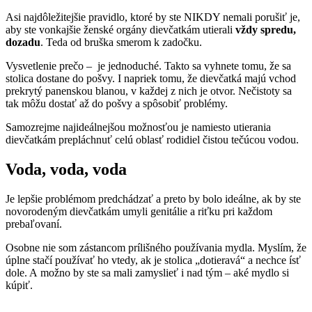
Asi najdôležitejšie pravidlo, ktoré by ste NIKDY nemali porušiť je,
aby ste vonkajšie ženské orgány dievčatkám utierali
vždy spredu,
dozadu
. Teda od bruška smerom k zadočku.
Vysvetlenie prečo – je jednoduché. Takto sa vyhnete tomu, že sa
stolica dostane do pošvy. I napriek tomu, že dievčatká majú vchod
prekrytý panenskou blanou, v každej z nich je otvor. Nečistoty sa
tak môžu dostať až do pošvy a spôsobiť problémy.
Samozrejme najideálnejšou možnosťou je namiesto utierania
dievčatkám prepláchnuť celú oblasť rodidiel čistou tečúcou vodou.
Voda, voda, voda
Je lepšie problémom predchádzať a preto by bolo ideálne, ak by ste
novorodeným dievčatkám umyli genitálie a riťku pri každom
prebaľovaní.
Osobne nie som zástancom prílišného používania mydla. Myslím, že
úplne stačí používať ho vtedy, ak je stolica „dotieravá“ a nechce ísť
dole. A možno by ste sa mali zamyslieť i nad tým – aké mydlo si
kúpiť.