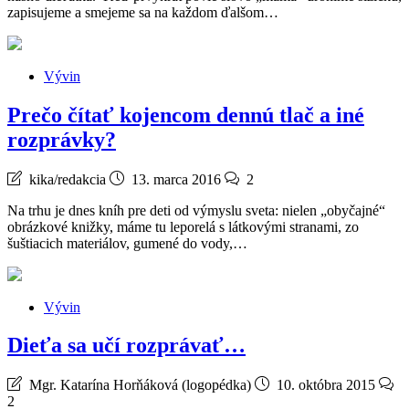
zapisujeme a smejeme sa na každom ďalšom…
Vývin
Prečo čítať kojencom dennú tlač a iné
rozprávky?
kika/redakcia
13. marca 2016
2
Na trhu je dnes kníh pre deti od výmyslu sveta: nielen „obyčajné“
obrázkové knižky, máme tu leporelá s látkovými stranami, zo
šuštiacich materiálov, gumené do vody,…
Vývin
Dieťa sa učí rozprávať…
Mgr. Katarína Horňáková (logopédka)
10. októbra 2015
2