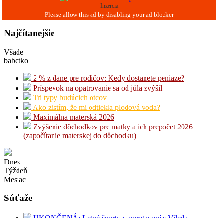
Inzercia
Najčítanejšie
Všade
babetko
2 % z dane pre rodičov: Kedy dostanete peniaze?
Príspevok na opatrovanie sa od júla zvýšil
Tri typy budúcich otcov
Ako zistím, že mi odtiekla plodová voda?
Maximálna materská 2026
Zvýšenie dôchodkov pre matky a ich prepočet 2026
(započítanie materskej do dôchodku)
Dnes
Týždeň
Mesiac
Súťaže
UKONČENÁ: Letné športy v upratovaní s Vileda