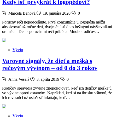
Kedy ísť prvýkrát k logopédovi?
Marcela Beňová
19. januára 2020
0
Poruchy reči nepodceňujte. Prvé konzultácie u logopéda môžu
absolvovať už ročné deti, dvojroční sú dnes bežnými návštevníkmi
ordinácií. Detí s poruchami reči pribúda. Mnoho rodičov…
Vývin
Varovné signály, že dieťa mešká s
rečovým vývinom – od 0 do 3 rokov
Anna Veselá
3. apríla 2019
0
Rodičov spravidla zvykne znepokojovať, keď ich detičky meškajú
vo vývine oproti ostatným. Napríklad, keď si na ihrisku všimnú, že
ich rovesníci už ostošesť hrkútajú, keď…
Vývin