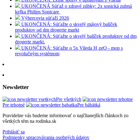
UKONČENÁ Súťaž o zdravé zúbky: 2x sonická zubná
kefka Philips Sonicare
Výhercovia súťaží 2026
UKONČENÁ: Súťažte o skvelý májový balíček
produktov od dm drogerie markt
UKONČENÁ: Súťažte o skvelý balíček produktov od dm
drogerie markt.
UKONČENÁ: Súťažte o 5x Vileda H₂prO - mop s
revolučným systémom
Newsletter
Pre všetkých
Pre tehotné
Pre bábätká
Pravidelne vás budeme informovať o najčítanejších článkoch zo
všetkých tém na rodinka.sk
Prihlásiť sa
Podmienky spracovávania osobných údajov