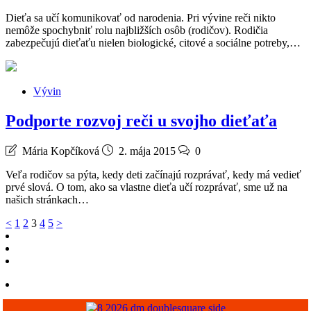
Dieťa sa učí komunikovať od narodenia. Pri vývine reči nikto
nemôže spochybniť rolu najbližších osôb (rodičov). Rodičia
zabezpečujú dieťaťu nielen biologické, citové a sociálne potreby,…
Vývin
Podporte rozvoj reči u svojho dieťaťa
Mária Kopčíková
2. mája 2015
0
Veľa rodičov sa pýta, kedy deti začínajú rozprávať, kedy má vedieť
prvé slová. O tom, ako sa vlastne dieťa učí rozprávať, sme už na
našich stránkach…
Stránkovanie
<
1
2
3
4
5
>
príspevkov