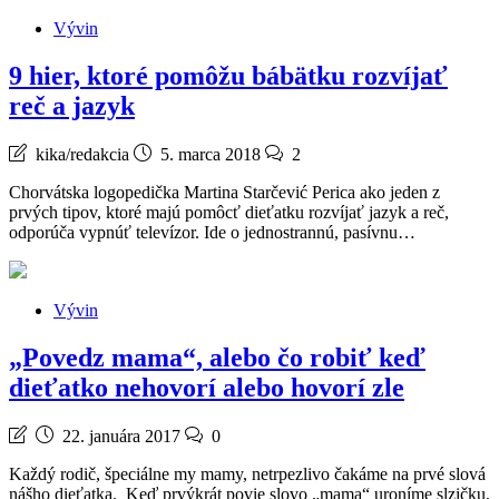
Vývin
9 hier, ktoré pomôžu bábätku rozvíjať
reč a jazyk
kika/redakcia
5. marca 2018
2
Chorvátska logopedička Martina Starčević Perica ako jeden z
prvých tipov, ktoré majú pomôcť dieťatku rozvíjať jazyk a reč,
odporúča vypnúť televízor. Ide o jednostrannú, pasívnu…
Vývin
„Povedz mama“, alebo čo robiť keď
dieťatko nehovorí alebo hovorí zle
22. januára 2017
0
Každý rodič, špeciálne my mamy, netrpezlivo čakáme na prvé slová
nášho dieťatka. Keď prvýkrát povie slovo „mama“ uroníme slzičku,