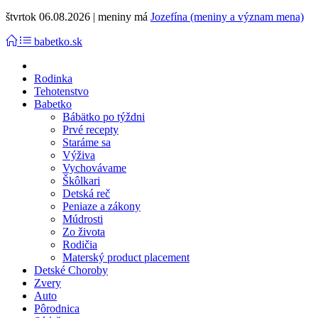
štvrtok 06.08.2026 | meniny má
Jozefína (meniny a význam mena)
babetko.sk
Rodinka
Tehotenstvo
Babetko
Bábätko po týždni
Prvé recepty
Staráme sa
Výživa
Vychovávame
Škôlkari
Detská reč
Peniaze a zákony
Múdrosti
Zo života
Rodičia
Materský product placement
Detské Choroby
Zvery
Auto
Pôrodnica