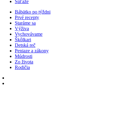
Súťaže
Bábätko po týždni
Prvé recepty
Staráme sa
Výživa
Vychovávame
Škôlkari
Detská reč
Peniaze a zákony
Múdrosti
Zo života
Rodičia