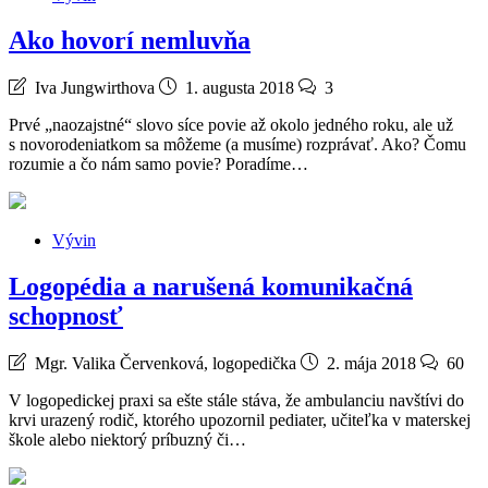
Ako hovorí nemluvňa
Iva Jungwirthova
1. augusta 2018
3
Prvé „naozajstné“ slovo síce povie až okolo jedného roku, ale už
s novorodeniatkom sa môžeme (a musíme) rozprávať. Ako? Čomu
rozumie a čo nám samo povie? Poradíme…
Vývin
Logopédia a narušená komunikačná
schopnosť
Mgr. Valika Červenková, logopedička
2. mája 2018
60
V logopedickej praxi sa ešte stále stáva, že ambulanciu navštívi do
krvi urazený rodič, ktorého upozornil pediater, učiteľka v materskej
škole alebo niektorý príbuzný či…