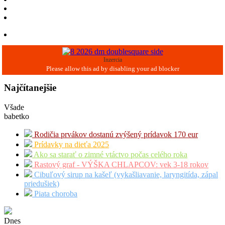
Inzercia
Najčítanejšie
Všade
babetko
Rodičia prvákov dostanú zvýšený prídavok 170 eur
Prídavky na dieťa 2025
Ako sa starať o zimné vtáctvo počas celého roka
Rastový graf - VÝŠKA CHLAPCOV: vek 3-18 rokov
Cibuľový sirup na kašeľ (vykašliavanie, laryngitída, zápal
priedušiek)
Piata choroba
Dnes