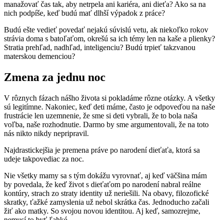
manažovať čas tak, aby netrpela ani kariéra, ani dieťa? Ako sa na
nich podpíše, keď budú mať dlhší výpadok z práce?
Budú ešte vedieť povedať nejakú súvislú vetu, ak niekoľko rokov
strávia doma s batoľaťom, okrešú sa ich témy len na kaše a plienky?
Stratia prehľad, nadhľad, inteligenciu? Budú trpieť takzvanou
materskou demenciou?
Zmena za jednu noc
V rôznych fázach nášho života si pokladáme rôzne otázky. A všetky
sú legitímne. Nakoniec, keď deti máme, často je odpoveďou na naše
frustrácie len uzemnenie, že sme si deti vybrali, že to bola naša
voľba, naše rozhodnutie. Darmo by sme argumentovali, že na toto
nás nikto nikdy nepripravil.
Najdrastickejšia je premena práve po narodení dieťaťa, ktorá sa
udeje takpovediac za noc.
Nie všetky mamy sa s tým dokážu vyrovnať, aj keď väčšina mám
by povedala, že keď život s dieťaťom po narodení nabral reálne
kontúry, strach zo straty identity už neriešili. Na obavy, filozofické
skratky, ťažké zamyslenia už nebol skrátka čas. Jednoducho začali
žiť ako matky. So svojou novou identitou. Aj keď, samozrejme,
nemusí to byť ľahké.