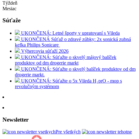
Týždeň
Mesiac
Súťaže
UKONČENÁ: Letné športy v upratovaní s Vileda
UKONČENÁ Súťaž o zdravé zúbky: 2x sonická zubná
kefka Philips Sonicare
Výhercovia súťaží 2026
UKONČENÁ: Súťažte o skvelý májový balíček
produktov od dm drogerie markt
UKONČENÁ: Súťažte o skvelý balíček produktov od dm
drogerie markt.
UKONČENÁ: Súťažte o 5x Vileda H₂prO - mop s
revolučným systémom
Newsletter
Pre všetkých