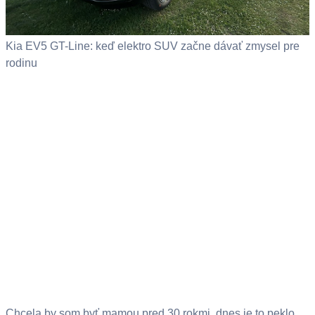
Kia EV5 GT-Line: keď elektro SUV začne dávať zmysel pre
rodinu
Chcela by som byť mamou pred 30 rokmi, dnes je to peklo