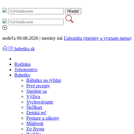
nedeľa 09.08.2026 | meniny má
Ľubomíra (meniny a vyznam mena)
babetko.sk
Rodinka
Tehotenstvo
Babetko
Bábätko po týždni
Prvé recepty
Staráme sa
Výživa
Vychovávame
Škôlkari
Detská reč
Peniaze a zákony
Múdrosti
Zo života