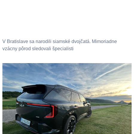
V Bratislave sa narodili siamské dvojčatá. Mimoriadne
vzácny pôrod sledovali špecialisti