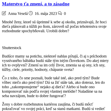
Materstvo ťa zmení, a to zásadne
Anna Veselá
16. mája 2023
0
Mnohé ženy, ktoré sú úprimné k sebe aj okoliu, priznávajú, že hoci
dieťa plánovali a túžili po ňom, zároveň už počas tehotenstva svoje
rozhodnutie spochybňovali. Urobili dobre?
Shutterstock
Budúce mamy sa potichu, niektoré nahlas pýtajú, či aj s príchodom
vysnívaného bábätka budú stále tým istým človekom. Do akej miery
ich to ovplyvní? Zmení sa im celý život, zmenia sa aj ony, ich sny,
túžby, ciele, priority, hodnoty, chápanie sveta?
Čo z toho, čo sme poznali, bude také isté, ako pred tým? Bude
vôbec niečo ako pred tým? Dá sa žiť stále tak, ako doteraz, len do
toho „zakomponujeme“ nejako aj dieťa? Alebo si bude ono
komponovať nás podľa svojej vlastnej melódie? Naladíme sa na
seba navzájom, bude to dobre fungovať?
Ženy s dobre rozbehnutou kariérou zaujíma, či budú môcť
pokračovať vo svojej práci, keď sa stanú matkami. Budú si vedieť