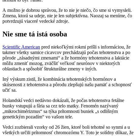
A možno je dobrou správou, že to nie je niečo, čo sme si vymysleli.
Zmena, ktorá sa udeje, nie je len subjektívna. Naozaj sa meníme, čo
potvrdzujú viaceré vedecké zdroje.
Nie sme tá istá osoba
Scientific American
pred niekoľkými rokmi prišli s informáciou, že
takmer všetky samice cicavcov prechádzajú počas tehotenstva a po
pôrode „zásadnými zmenami“ a že hormóny tehotenstva a laktácie
môžu zmeniť mozog, zväčšiť veľkosť neurónov v niektorých
oblastiach a spôsobiť štrukturálne zmeny v iných.
Iný výskum zistil, že kombinácia tehotenských hormónov a
skúsenosti z tehotenstva a pôrodu zlepšujú našu pamäť a schopnosť
učiť sa.
Holandskí vedci nedávno dokázali, že počas tehotenstva fetálne
bunky vstupujú a šíria sa cez telo matky. Fenomén nazývaný
„mikrochimérizmus“ sa týka prítomnosti buniek „s odlišným
genetickým pozadím“ vo vašom tele.
Vedci zozbierali vzorky od 26 žien, ktoré boli tehotné so synmi a u
všetkých určili prítomnosť chromozómu Y. Toto je solídny dôkaz, že