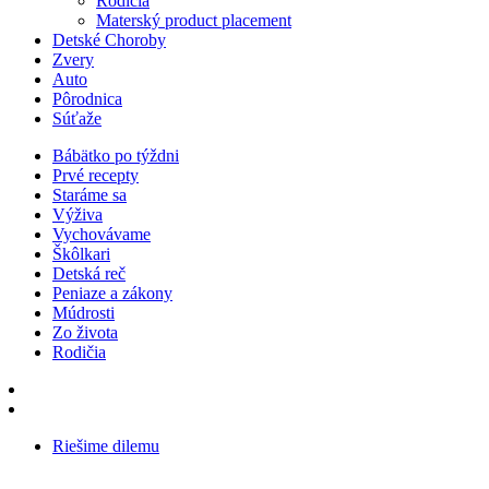
Rodičia
Materský product placement
Detské Choroby
Zvery
Auto
Pôrodnica
Súťaže
Bábätko po týždni
Prvé recepty
Staráme sa
Výživa
Vychovávame
Škôlkari
Detská reč
Peniaze a zákony
Múdrosti
Zo života
Rodičia
Riešime dilemu