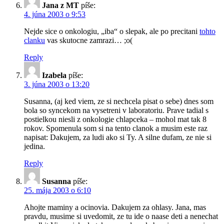
Jana z MT
píše:
4. júna 2003 o 9:53
Nejde sice o onkologiu, „iba“ o slepak, ale po precitani
tohto
clanku
vas skutocne zamrazi… ;o(
Reply
Izabela
píše:
3. júna 2003 o 13:20
Susanna, (aj ked viem, ze si nechcela pisat o sebe) dnes som
bola so syncekom na vysetreni v laboratoriu. Prave tadial s
postielkou niesli z onkologie chlapceka – mohol mat tak 8
rokov. Spomenula som si na tento clanok a musim este raz
napisat: Dakujem, za ludi ako si Ty. A silne dufam, ze nie si
jedina.
Reply
Susanna
píše:
25. mája 2003 o 6:10
Ahojte maminy a ocinovia. Dakujem za ohlasy. Jana, mas
pravdu, musime si uvedomit, ze tu ide o naase deti a nenechat