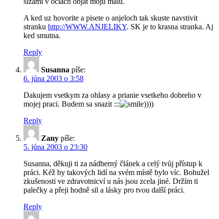
slzami v ociach objat moju malu.
A ked uz hovorite a pisete o anjeloch tak skuste navstivit
stranku
http://WWW.ANJELIKY
. SK je to krasna stranka. Aj
ked smutna.
Reply
Susanna
píše:
6. júna 2003 o 3:58
Dakujem vsetkym za ohlasy a prianie vsetkeho dobreho v
mojej praci. Budem sa snazit :::
))))
Reply
Zany
píše:
5. júna 2003 o 23:30
Susanna, děkuji ti za nádherný článek a celý tvůj přístup k
práci. Kéž by takových lidí na svém místě bylo víc. Bohužel
zkušenosti ve zdravotnicví u nás jsou zcela jiné. Držím ti
palečky a přeji hodně sil a lásky pro tvou další práci.
Reply