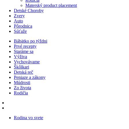
Rodičia
Materský product placement
Detské Choroby
Zvery
Auto
Pôrodnica
Súťaže
Bábätko po týždni
Prvé recepty
Staráme sa
Výživa
Vychovávame
Škôlkari
Detská reč
Peniaze a zákony
Múdrosti
Zo života
Rodičia
Rodina vo svete