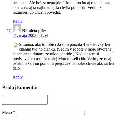
stratou….Ale bolest neprejde. Islo mi trochu aj o to ukazat,
ako sa da aj ta najhroznejsia chvila poludstit. Verim, ze
rozumies, co chcem povedat.
Reply
Nikoleta
píše:
21. mája 2003 o 1:54
Susanna, ako to robis? Ja som pouzila 4 vreckovky len
citanim tvojho clanku. (Sedim v robote v moje otvorenej
kancelarii a dufam, ze nikto nepride.) Nedokazem si
predstavit, co rodicia malej Mou museli citit. Verim, ze ty aj
ostatni lekari im pomohli prejst cez tie tazke chvile ako sa len
dalo.
Reply
Pridaj komentár
Meno
*