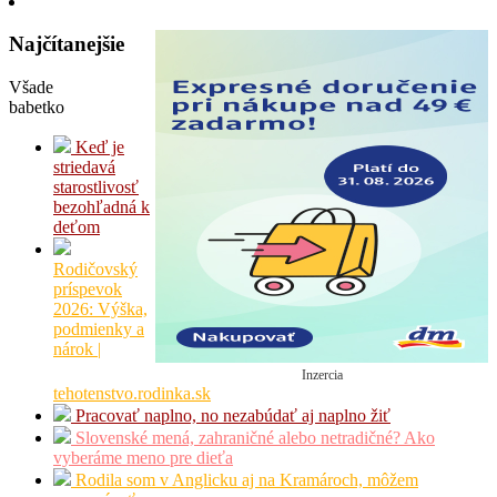
Najčítanejšie
Všade
babetko
Keď je
striedavá
starostlivosť
bezohľadná k
deťom
Rodičovský
príspevok
2026: Výška,
podmienky a
nárok |
Inzercia
tehotenstvo.rodinka.sk
Pracovať naplno, no nezabúdať aj naplno žiť
Slovenské mená, zahraničné alebo netradičné? Ako
vyberáme meno pre dieťa
Rodila som v Anglicku aj na Kramároch, môžem