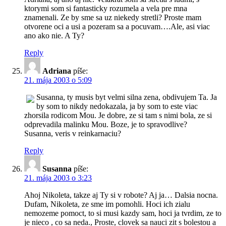
ktorymi som si fantasticky rozumela a vela pre mna
znamenali. Ze by sme sa uz niekedy stretli? Proste mam
otvorene oci a usi a pozeram sa a pocuvam….Ale, asi viac
ano ako nie. A Ty?
Reply
Adriana
píše:
21. mája 2003 o 5:09
Susanna, ty musis byt velmi silna zena, obdivujem Ta. Ja
by som to nikdy nedokazala, ja by som to este viac
zhorsila rodicom Mou. Je dobre, ze si tam s nimi bola, ze si
odprevadila malinku Mou. Boze, je to spravodlive?
Susanna, veris v reinkarnaciu?
Reply
Susanna
píše:
21. mája 2003 o 3:23
Ahoj Nikoleta, takze aj Ty si v robote? Aj ja… Dalsia nocna.
Dufam, Nikoleta, ze sme im pomohli. Hoci ich zialu
nemozeme pomoct, to si musi kazdy sam, hoci ja tvrdim, ze to
je nieco , co sa neda., Proste, clovek sa nauci zit s bolestou a