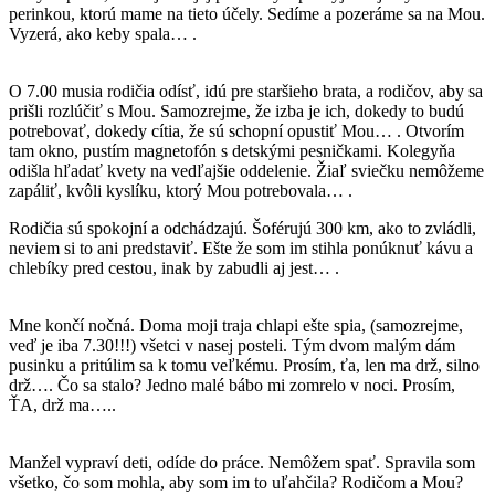
perinkou, ktorú mame na tieto účely. Sedíme a pozeráme sa na Mou.
Vyzerá, ako keby spala… .
O 7.00 musia rodičia odísť, idú pre staršieho brata, a rodičov, aby sa
prišli rozlúčiť s Mou. Samozrejme, že izba je ich, dokedy to budú
potrebovať, dokedy cítia, že sú schopní opustiť Mou… . Otvorím
tam okno, pustím magnetofón s detskými pesničkami. Kolegyňa
odišla hľadať kvety na vedľajšie oddelenie. Žiaľ sviečku nemôžeme
zapáliť, kvôli kyslíku, ktorý Mou potrebovala… .
Rodičia sú spokojní a odchádzajú. Šoférujú 300 km, ako to zvládli,
neviem si to ani predstaviť. Ešte že som im stihla ponúknuť kávu a
chlebíky pred cestou, inak by zabudli aj jest… .
Mne končí nočná. Doma moji traja chlapi ešte spia, (samozrejme,
veď je iba 7.30!!!) všetci v nasej posteli. Tým dvom malým dám
pusinku a pritúlim sa k tomu veľkému. Prosím, ťa, len ma drž, silno
drž…. Čo sa stalo? Jedno malé bábo mi zomrelo v noci. Prosím,
ŤA, drž ma…..
Manžel vypraví deti, odíde do práce. Nemôžem spať. Spravila som
všetko, čo som mohla, aby som im to uľahčila? Rodičom a Mou?