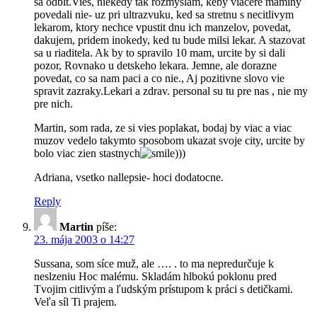
sa odbit.Vies, niekedy tak rozmyslam, keby viacere maminy
povedali nie- uz pri ultrazvuku, ked sa stretnu s necitlivym
lekarom, ktory nechce vpustit dnu ich manzelov, povedat,
dakujem, pridem inokedy, ked tu bude milsi lekar. A stazovat
sa u riaditela. Ak by to spravilo 10 mam, urcite by si dali
pozor, Rovnako u detskeho lekara. Jemne, ale dorazne
povedat, co sa nam paci a co nie., Aj pozitivne slovo vie
spravit zazraky.Lekari a zdrav. personal su tu pre nas , nie my
pre nich.
Martin, som rada, ze si vies poplakat, bodaj by viac a viac
muzov vedelo takymto sposobom ukazat svoje city, urcite by
bolo viac zien stastnych
)))
Adriana, vsetko nallepsie- hoci dodatocne.
Reply
Martin
píše:
23. mája 2003 o 14:27
Sussana, som síce muž, ale …. . to ma nepredurčuje k
neslzeniu Hoc malému. Skladám hlbokú poklonu pred
Tvojim citlivým a ľudským prístupom k práci s detičkami.
Veľa síl Ti prajem.