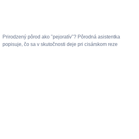
Prirodzený pôrod ako "pejoratív"? Pôrodná asistentka
popisuje, čo sa v skutočnosti deje pri cisárskom reze