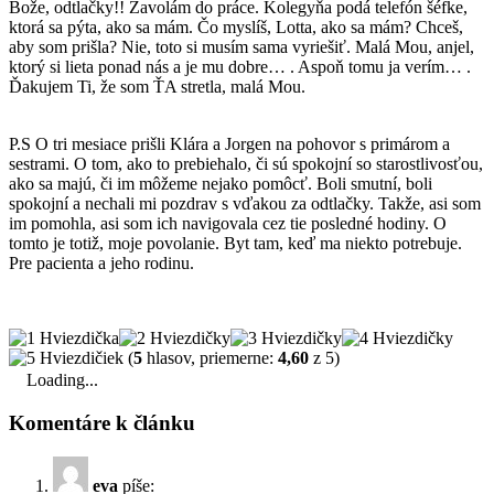
Bože, odtlačky!! Zavolám do práce. Kolegyňa podá telefón šéfke,
ktorá sa pýta, ako sa mám. Čo myslíš, Lotta, ako sa mám? Chceš,
aby som prišla? Nie, toto si musím sama vyriešiť. Malá Mou, anjel,
ktorý si lieta ponad nás a je mu dobre… . Aspoň tomu ja verím… .
Ďakujem Ti, že som ŤA stretla, malá Mou.
P.S O tri mesiace prišli Klára a Jorgen na pohovor s primárom a
sestrami. O tom, ako to prebiehalo, či sú spokojní so starostlivosťou,
ako sa majú, či im môžeme nejako pomôcť. Boli smutní, boli
spokojní a nechali mi pozdrav s vďakou za odtlačky. Takže, asi som
im pomohla, asi som ich navigovala cez tie posledné hodiny. O
tomto je totiž, moje povolanie. Byt tam, keď ma niekto potrebuje.
Pre pacienta a jeho rodinu.
(
5
hlasov, priemerne:
4,60
z 5)
Loading...
Komentáre k článku
eva
píše: