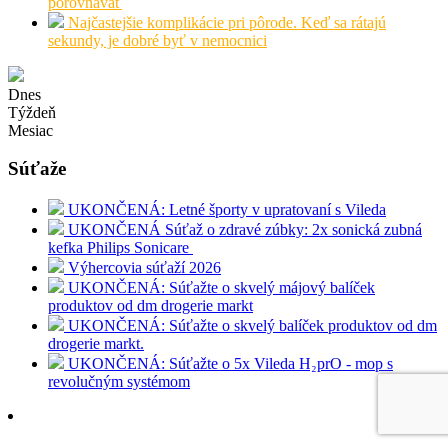
porovnávať
Najčastejšie komplikácie pri pôrode. Keď sa rátajú
sekundy, je dobré byť v nemocnici
Dnes
Týždeň
Mesiac
Súťaže
UKONČENÁ: Letné športy v upratovaní s Vileda
UKONČENÁ Súťaž o zdravé zúbky: 2x sonická zubná
kefka Philips Sonicare
Výhercovia súťaží 2026
UKONČENÁ: Súťažte o skvelý májový balíček
produktov od dm drogerie markt
UKONČENÁ: Súťažte o skvelý balíček produktov od dm
drogerie markt.
UKONČENÁ: Súťažte o 5x Vileda H₂prO - mop s
revolučným systémom