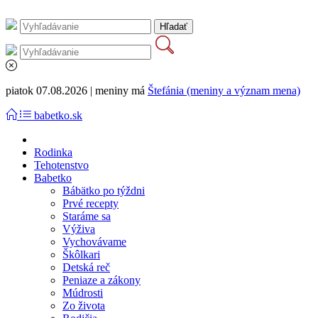
piatok 07.08.2026 | meniny má
Štefánia (meniny a význam mena)
babetko.sk
Rodinka
Tehotenstvo
Babetko
Bábätko po týždni
Prvé recepty
Staráme sa
Výživa
Vychovávame
Škôlkari
Detská reč
Peniaze a zákony
Múdrosti
Zo života