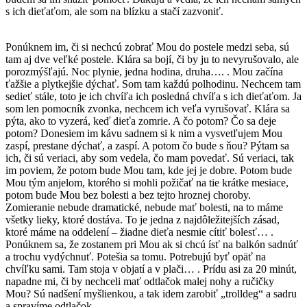
s ich dieťaťom, ale som na blízku a stačí zazvoniť.
Ponúknem im, či si nechcú zobrať Mou do postele medzi seba, sú
tam aj dve veľké postele. Klára sa bojí, či by ju to nevyrušovalo, ale
porozmýšľajú. Noc plynie, jedna hodina, druha…. . Mou začína
ťažšie a plytkejšie dýchať. Som tam každú polhodinu. Nechcem tam
sedieť stále, toto je ich chvíľa ich posledná chvíľa s ich dieťaťom. Ja
som len pomocník zvonka, nechcem ich veľa vyrušovať. Klára sa
pýta, ako to vyzerá, keď dieťa zomrie. A čo potom? Čo sa deje
potom? Donesiem im kávu sadnem si k nim a vysvetľujem Mou
zaspí, prestane dýchať, a zaspí. A potom čo bude s ňou? Pýtam sa
ich, či sú veriaci, aby som vedela, čo mam povedať. Sú veriaci, tak
im poviem, že potom bude Mou tam, kde jej je dobre. Potom bude
Mou tým anjelom, ktorého si mohli požičať na tie krátke mesiace,
potom bude Mou bez bolesti a bez tejto hroznej choroby.
Zomieranie nebude dramatické, nebude mať bolesti, na to máme
všetky lieky, ktoré dostáva. To je jedna z najdôležitejších zásad,
ktoré máme na oddelení – žiadne dieťa nesmie cítiť bolesť… .
Ponúknem sa, že zostanem pri Mou ak si chcú ísť na balkón sadnúť
a trochu vydýchnuť. Potešia sa tomu. Potrebujú byť opäť na
chvíľku sami. Tam stoja v objatí a v plači… . Prídu asi za 20 minút,
napadne mi, či by nechceli mať odtlačok malej nohy a ručičky
Mou? Sú nadšení myšlienkou, a tak idem zarobiť „trolldeg“ a sadru
a spravíme odtlačok.