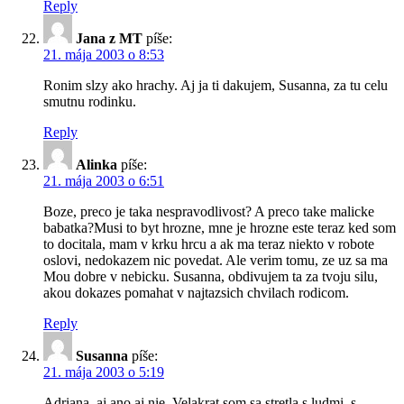
Reply
Jana z MT
píše:
21. mája 2003 o 8:53
Ronim slzy ako hrachy. Aj ja ti dakujem, Susanna, za tu celu
smutnu rodinku.
Reply
Alinka
píše:
21. mája 2003 o 6:51
Boze, preco je taka nespravodlivost? A preco take malicke
babatka?Musi to byt hrozne, mne je hrozne este teraz ked som
to docitala, mam v krku hrcu a ak ma teraz niekto v robote
oslovi, nedokazem nic povedat. Ale verim tomu, ze uz sa ma
Mou dobre v nebicku. Susanna, obdivujem ta za tvoju silu,
akou dokazes pomahat v najtazsich chvilach rodicom.
Reply
Susanna
píše:
21. mája 2003 o 5:19
Adriana, aj ano aj nie. Velakrat som sa stretla s ludmi, s