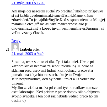
21. mája 2003 o 12:43
Ani moje oči nezostali suché.Po prečítaní takéhoto príspevku
si asi každá uvedomíme,aké sme šťastné.Máme krásne,
zdravé deti.To je najdôležitejšie.Ked si spomeniem na Mou,jej
maminu a otca ,už ma asi také malichernosti,ako je
ohováranie,závisť a kopec iných vecí nenahnevá.Susanna , si
veľmi vzácny človek.
Reply
Izabela
píše:
21. mája 2003 o 9:49
Susanna, teraz som to zistila, Ty si fakt aniel. Urcite pri
kazdom kroku nechvas za sebou pierka :o). Hlboko sa
sklanam pred vsetkymi ludmi, ktori dokazu pracovat a
pomahat na takychto miestach, ako je to Tvoje.
Je to nespravodlive, deti by nemali trpiet a uz vobec nie
umierat.
Myslim ze ziadna matka pri citani tychto riadkov nemoze
ostat lahostajna. Ked pridem z prace domov silno obijmem
svojho synceka a ten opat raz nebude vediet, preco ho tak
dusim :o).