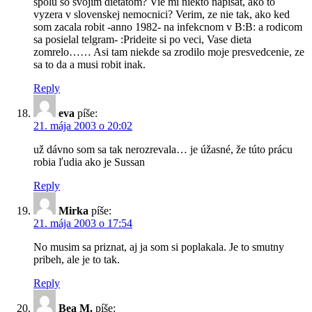
spolu so svojim dietatom? Vie mi niekto napisat, ako to
vyzera v slovenskej nemocnici? Verim, ze nie tak, ako ked
som zacala robit -anno 1982- na infekcnom v B:B: a rodicom
sa posielal telgram- :Prideite si po veci, Vase dieta
zomrelo…… Asi tam niekde sa zrodilo moje presvedcenie, ze
sa to da a musi robit inak.
Reply
eva
píše:
21. mája 2003 o 20:02
už dávno som sa tak nerozrevala… je úžasné, že túto prácu
robia ľudia ako je Sussan
Reply
Mirka
píše:
21. mája 2003 o 17:54
No musim sa priznat, aj ja som si poplakala. Je to smutny
pribeh, ale je to tak.
Reply
Bea M.
píše: