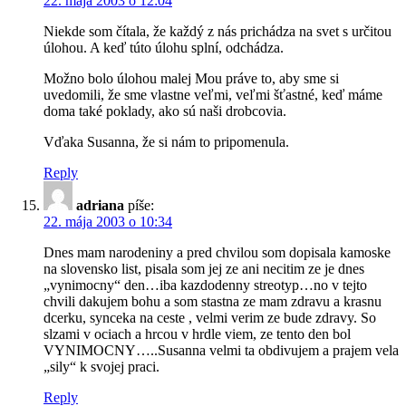
22. mája 2003 o 12:04
Niekde som čítala, že každý z nás prichádza na svet s určitou
úlohou. A keď túto úlohu splní, odchádza.
Možno bolo úlohou malej Mou práve to, aby sme si
uvedomili, že sme vlastne veľmi, veľmi šťastné, keď máme
doma také poklady, ako sú naši drobcovia.
Vďaka Susanna, že si nám to pripomenula.
Reply
adriana
píše:
22. mája 2003 o 10:34
Dnes mam narodeniny a pred chvilou som dopisala kamoske
na slovensko list, pisala som jej ze ani necitim ze je dnes
„vynimocny“ den…iba kazdodenny streotyp…no v tejto
chvili dakujem bohu a som stastna ze mam zdravu a krasnu
dcerku, synceka na ceste , velmi verim ze bude zdravy. So
slzami v ociach a hrcou v hrdle viem, ze tento den bol
VYNIMOCNY…..Susanna velmi ta obdivujem a prajem vela
„sily“ k svojej praci.
Reply