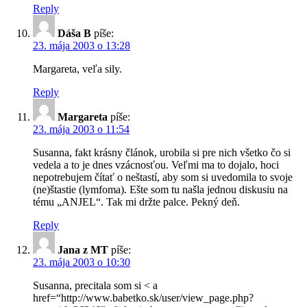
Reply
Dáša B
píše:
23. mája 2003 o 13:28
Margareta, veľa sily.
Reply
Margareta
píše:
23. mája 2003 o 11:54
Susanna, fakt krásny článok, urobila si pre nich všetko čo si
vedela a to je dnes vzácnosťou. Veľmi ma to dojalo, hoci
nepotrebujem čítať o neštastí, aby som si uvedomila to svoje
(ne)štastie (lymfoma). Ešte som tu našla jednou diskusiu na
tému „ANJEL“. Tak mi držte palce. Pekný deň.
Reply
Jana z MT
píše:
23. mája 2003 o 10:30
Susanna, precitala som si < a
href=“http://www.babetko.sk/user/view_page.php?