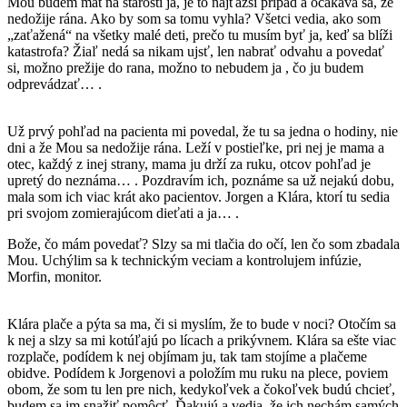
Mou budem mat na starosti ja, je to najťažší prípad a očakáva sa, že
nedožije rána. Ako by som sa tomu vyhla? Všetci vedia, ako som
„zaťažená“ na všetky malé deti, prečo tu musím byť ja, keď sa blíži
katastrofa? Žiaľ nedá sa nikam ujsť, len nabrať odvahu a povedať
si, možno prežije do rana, možno to nebudem ja , čo ju budem
odprevádzať… .
Už prvý pohľad na pacienta mi povedal, že tu sa jedna o hodiny, nie
dni a že Mou sa nedožije rána. Leží v postieľke, pri nej je mama a
otec, každý z inej strany, mama ju drží za ruku, otcov pohľad je
upretý do neznáma… . Pozdravím ich, poznáme sa už nejakú dobu,
mala som ich viac krát ako pacientov. Jorgen a Klára, ktorí tu sedia
pri svojom zomierajúcom dieťati a ja… .
Bože, čo mám povedať? Slzy sa mi tlačia do očí, len čo som zbadala
Mou. Uchýlim sa k technickým veciam a kontrolujem infúzie,
Morfin, monitor.
Klára plače a pýta sa ma, či si myslím, že to bude v noci? Otočím sa
k nej a slzy sa mi kotúľajú po lícach a prikývnem. Klára sa ešte viac
rozplače, podídem k nej objímam ju, tak tam stojíme a plačeme
obidve. Podídem k Jorgenovi a položím mu ruku na plece, poviem
obom, že som tu len pre nich, kedykoľvek a čokoľvek budú chcieť,
budem sa im snažiť pomôcť. Ďakujú a vedia, že ich nechám samých