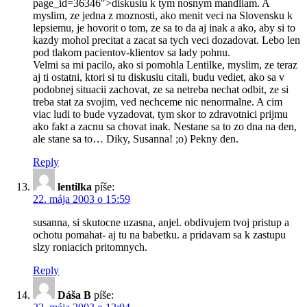
page_id=36346″>diskusiu k tym nosnym mandliam. A
myslim, ze jedna z moznosti, ako menit veci na Slovensku k
lepsiemu, je hovorit o tom, ze sa to da aj inak a ako, aby si to
kazdy mohol precitat a zacat sa tych veci dozadovat. Lebo len
pod tlakom pacientov-klientov sa lady pohnu.
Velmi sa mi pacilo, ako si pomohla Lentilke, myslim, ze teraz
aj ti ostatni, ktori si tu diskusiu citali, budu vediet, ako sa v
podobnej situacii zachovat, ze sa netreba nechat odbit, ze si
treba stat za svojim, ved nechceme nic nenormalne. A cim
viac ludi to bude vyzadovat, tym skor to zdravotnici prijmu
ako fakt a zacnu sa chovat inak. Nestane sa to zo dna na den,
ale stane sa to… Diky, Susanna! ;o) Pekny den.
Reply
lentilka
píše:
22. mája 2003 o 15:59
susanna, si skutocne uzasna, anjel. obdivujem tvoj pristup a
ochotu pomahat- aj tu na babetku. a pridavam sa k zastupu
slzy roniacich pritomnych.
Reply
Dáša B
píše: