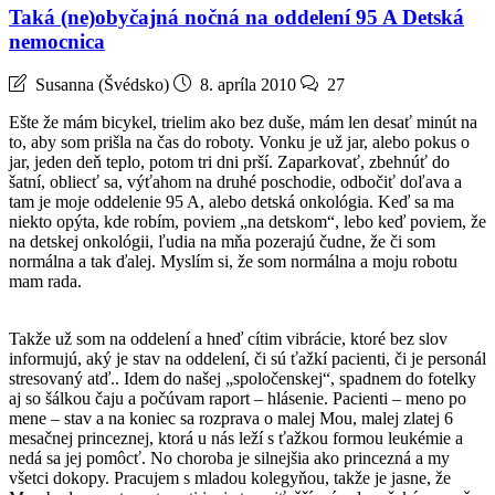
Taká (ne)obyčajná nočná na oddelení 95 A Detská
nemocnica
Susanna (Švédsko)
8. apríla 2010
27
Ešte že mám bicykel, trielim ako bez duše, mám len desať minút na
to, aby som prišla na čas do roboty. Vonku je už jar, alebo pokus o
jar, jeden deň teplo, potom tri dni prší. Zaparkovať, zbehnúť do
šatní, obliecť sa, výťahom na druhé poschodie, odbočiť doľava a
tam je moje oddelenie 95 A, alebo detská onkológia. Keď sa ma
niekto opýta, kde robím, poviem „na detskom“, lebo keď poviem, že
na detskej onkológii, ľudia na mňa pozerajú čudne, že či som
normálna a tak ďalej. Myslím si, že som normálna a moju robotu
mam rada.
Takže už som na oddelení a hneď cítim vibrácie, ktoré bez slov
informujú, aký je stav na oddelení, či sú ťažkí pacienti, či je personál
stresovaný atď.. Idem do našej „spoločenskej“, spadnem do fotelky
aj so šálkou čaju a počúvam raport – hlásenie. Pacienti – meno po
mene – stav a na koniec sa rozprava o malej Mou, malej zlatej 6
mesačnej princeznej, ktorá u nás leží s ťažkou formou leukémie a
nedá sa jej pomôcť. No choroba je silnejšia ako princezná a my
všetci dokopy. Pracujem s mladou kolegyňou, takže je jasne, že