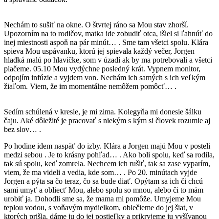
Nechám to sušiť na okne. O štvrtej ráno sa Mou stav zhorší.
Upozorním na to rodičov, matka ide zobudiť otca, išiel si ľahnúť do
inej miestnosti aspoň na pár minút… . Sme tam všetci spolu. Klára
spieva Mou uspávanku, ktorú jej spievala každý večer, Jorgen
hladká malú po hlavičke, som v úzadí ak by ma potrebovali a všetci
plačeme. 05.10 Mou vydýchne posledný krát. Vypnem monitor,
odpojím infúzie a vyjdem von. Nechám ich samých s ich veľkým
žiaľom. Viem, že im momentálne nemôžem pomôcť… .
Sedím schúlená v kresle, je mi zima. Kolegyňa mi donesie šálku
čaju. Aké dôležité je pracovať s niekým s kým si človek rozumie aj
bez slov… .
Po hodine idem naspäť do izby. Klára a Jorgen majú Mou v posteli
medzi sebou . Je to krásny pohľad… . Ako boli spolu, keď sa rodila,
tak sú spolu, keď zomrela. Nechcem ich rušiť, tak sa zase vyparím,
viem, že ma videli a vedia, kde som… . Po 20. minútach vyjde
Jorgen a pýta sa čo teraz, čo sa bude diať. Opýtam sa ich či chcú
sami umyť a obliecť Mou, alebo spolu so mnou, alebo či to mám
urobiť ja. Dohodli sme sa, že mama mi pomôže. Umyjeme Mou
teplou vodou, s voňavým mydielkom, oblečieme do jej šiat, v
ktorých prišla, dáme ju do jej postieľky a prikryjeme ju vyšívanou