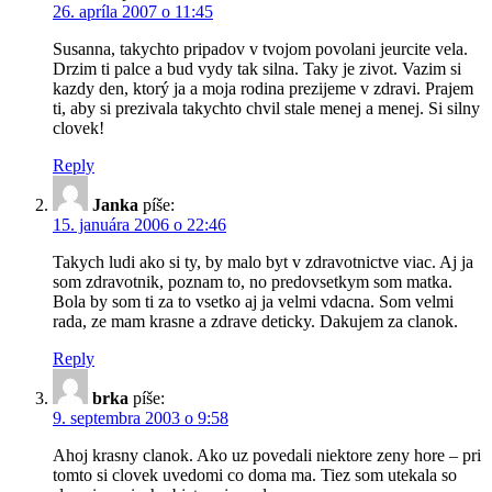
26. apríla 2007 o 11:45
Susanna, takychto pripadov v tvojom povolani jeurcite vela.
Drzim ti palce a bud vydy tak silna. Taky je zivot. Vazim si
kazdy den, ktorý ja a moja rodina prezijeme v zdravi. Prajem
ti, aby si prezivala takychto chvil stale menej a menej. Si silny
clovek!
Reply
Janka
píše:
15. januára 2006 o 22:46
Takych ludi ako si ty, by malo byt v zdravotnictve viac. Aj ja
som zdravotnik, poznam to, no predovsetkym som matka.
Bola by som ti za to vsetko aj ja velmi vdacna. Som velmi
rada, ze mam krasne a zdrave deticky. Dakujem za clanok.
Reply
brka
píše:
9. septembra 2003 o 9:58
Ahoj krasny clanok. Ako uz povedali niektore zeny hore – pri
tomto si clovek uvedomi co doma ma. Tiez som utekala so