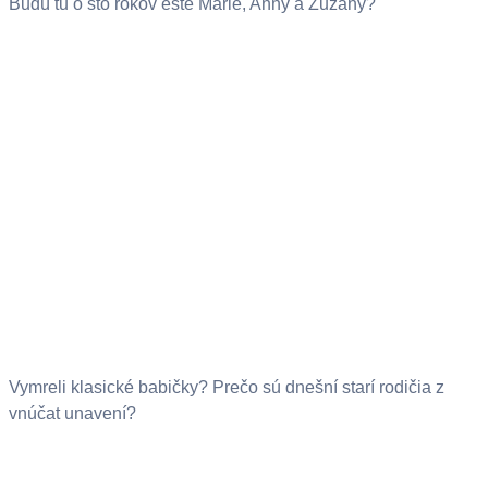
Budú tu o sto rokov ešte Márie, Anny a Zuzany?
Vymreli klasické babičky? Prečo sú dnešní starí rodičia z
vnúčat unavení?