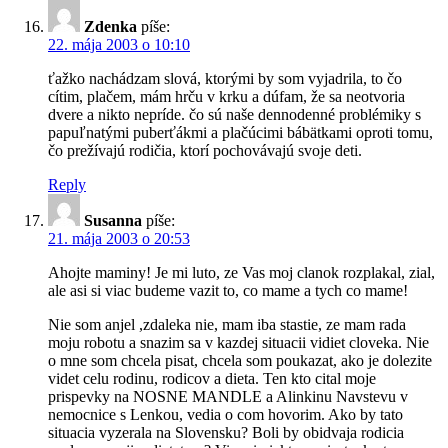
Zdenka
píše:
22. mája 2003 o 10:10
ťažko nachádzam slová, ktorými by som vyjadrila, to čo
cítim, plačem, mám hrču v krku a dúfam, že sa neotvoria
dvere a nikto nepríde. čo sú naše dennodenné problémiky s
papuľnatými puberťákmi a plačúcimi bábätkami oproti tomu,
čo prežívajú rodičia, ktorí pochovávajú svoje deti.
Reply
Susanna
píše:
21. mája 2003 o 20:53
Ahojte maminy! Je mi luto, ze Vas moj clanok rozplakal, zial,
ale asi si viac budeme vazit to, co mame a tych co mame!
Nie som anjel ,zdaleka nie, mam iba stastie, ze mam rada
moju robotu a snazim sa v kazdej situacii vidiet cloveka. Nie
o mne som chcela pisat, chcela som poukazat, ako je dolezite
videt celu rodinu, rodicov a dieta. Ten kto cital moje
prispevky na NOSNE MANDLE a Alinkinu Navstevu v
nemocnice s Lenkou, vedia o com hovorim. Ako by tato
situacia vyzerala na Slovensku? Boli by obidvaja rodicia