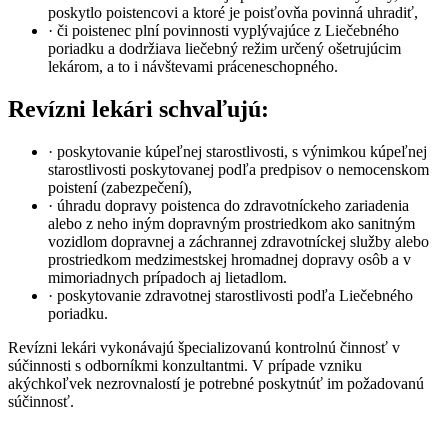
poskytlo poistencovi a ktoré je poisťovňa povinná uhradiť,
· či poistenec plní povinnosti vyplývajúce z Liečebného
poriadku a dodržiava liečebný režim určený ošetrujúcim
lekárom, a to i návštevami práceneschopného.
Revízni lekári schvaľujú:
· poskytovanie kúpeľnej starostlivosti, s výnimkou kúpeľnej
starostlivosti poskytovanej podľa predpisov o nemocenskom
poistení (zabezpečení),
· úhradu dopravy poistenca do zdravotníckeho zariadenia
alebo z neho iným dopravným prostriedkom ako sanitným
vozidlom dopravnej a záchrannej zdravotníckej služby alebo
prostriedkom medzimestskej hromadnej dopravy osôb a v
mimoriadnych prípadoch aj lietadlom.
· poskytovanie zdravotnej starostlivosti podľa Liečebného
poriadku.
Revízni lekári vykonávajú špecializovanú kontrolnú činnosť v
súčinnosti s odborníkmi konzultantmi. V prípade vzniku
akýchkoľvek nezrovnalostí je potrebné poskytnúť im požadovanú
súčinnosť.