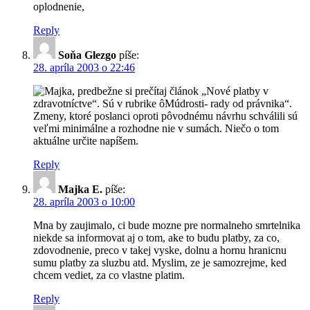
oplodnenie,
Reply
Soňa Glezgo
píše:
28. apríla 2003 o 22:46
Majka, predbežne si prečítaj článok „Nové platby v
zdravotníctve“. Sú v rubrike ôMúdrosti- rady od právnika“.
Zmeny, ktoré poslanci oproti pôvodnému návrhu schválili sú
veľmi minimálne a rozhodne nie v sumách. Niečo o tom
aktuálne určite napíšem.
Reply
Majka E.
píše:
28. apríla 2003 o 10:00
Mna by zaujimalo, ci bude mozne pre normalneho smrtelnika
niekde sa informovat aj o tom, ake to budu platby, za co,
zdovodnenie, preco v takej vyske, dolnu a hornu hranicnu
sumu platby za sluzbu atd. Myslim, ze je samozrejme, ked
chcem vediet, za co vlastne platim.
Reply