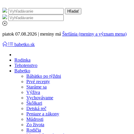
piatok 07.08.2026 | meniny má
Štefánia (meniny a význam mena)
babetko.sk
Rodinka
Tehotenstvo
Babetko
Bábätko po týždni
Prvé recepty
Staráme sa
Výživa
Vychovávame
Škôlkari
Detská reč
Peniaze a zákony
Múdrosti
Zo života
Rodičia