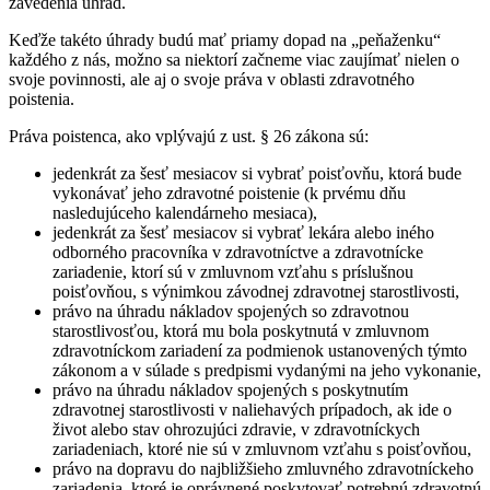
zavedenia úhrad.
Keďže takéto úhrady budú mať priamy dopad na „peňaženku“
každého z nás, možno sa niektorí začneme viac zaujímať nielen o
svoje povinnosti, ale aj o svoje práva v oblasti zdravotného
poistenia.
Práva poistenca, ako vplývajú z ust. § 26 zákona sú:
jedenkrát za šesť mesiacov si vybrať poisťovňu, ktorá bude
vykonávať jeho zdravotné poistenie (k prvému dňu
nasledujúceho kalendárneho mesiaca),
jedenkrát za šesť mesiacov si vybrať lekára alebo iného
odborného pracovníka v zdravotníctve a zdravotnícke
zariadenie, ktorí sú v zmluvnom vzťahu s príslušnou
poisťovňou, s výnimkou závodnej zdravotnej starostlivosti,
právo na úhradu nákladov spojených so zdravotnou
starostlivosťou, ktorá mu bola poskytnutá v zmluvnom
zdravotníckom zariadení za podmienok ustanovených týmto
zákonom a v súlade s predpismi vydanými na jeho vykonanie,
právo na úhradu nákladov spojených s poskytnutím
zdravotnej starostlivosti v naliehavých prípadoch, ak ide o
život alebo stav ohrozujúci zdravie, v zdravotníckych
zariadeniach, ktoré nie sú v zmluvnom vzťahu s poisťovňou,
právo na dopravu do najbližšieho zmluvného zdravotníckeho
zariadenia, ktoré je oprávnené poskytovať potrebnú zdravotnú