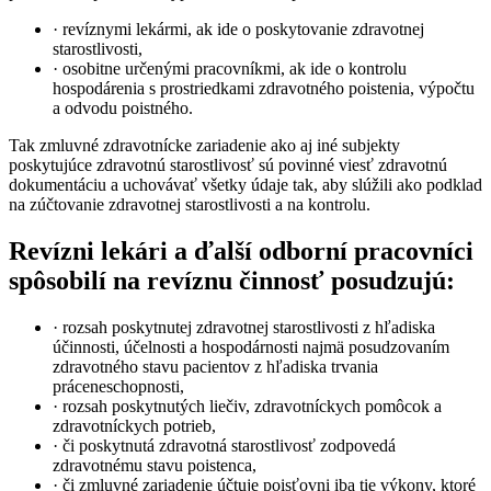
· revíznymi lekármi, ak ide o poskytovanie zdravotnej
starostlivosti,
· osobitne určenými pracovníkmi, ak ide o kontrolu
hospodárenia s prostriedkami zdravotného poistenia, výpočtu
a odvodu poistného.
Tak zmluvné zdravotnícke zariadenie ako aj iné subjekty
poskytujúce zdravotnú starostlivosť sú povinné viesť zdravotnú
dokumentáciu a uchovávať všetky údaje tak, aby slúžili ako podklad
na zúčtovanie zdravotnej starostlivosti a na kontrolu.
Revízni lekári a ďalší odborní pracovníci
spôsobilí na revíznu činnosť posudzujú:
· rozsah poskytnutej zdravotnej starostlivosti z hľadiska
účinnosti, účelnosti a hospodárnosti najmä posudzovaním
zdravotného stavu pacientov z hľadiska trvania
práceneschopnosti,
· rozsah poskytnutých liečiv, zdravotníckych pomôcok a
zdravotníckych potrieb,
· či poskytnutá zdravotná starostlivosť zodpovedá
zdravotnému stavu poistenca,
· či zmluvné zariadenie účtuje poisťovni iba tie výkony, ktoré