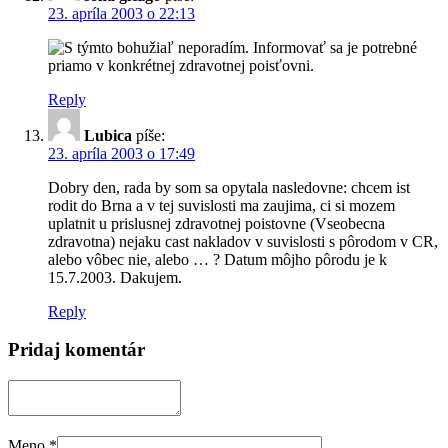
23. apríla 2003 o 22:13
S týmto bohužiaľ neporadím. Informovať sa je potrebné
priamo v konkrétnej zdravotnej poisťovni.
Reply
Lubica
píše:
23. apríla 2003 o 17:49
Dobry den, rada by som sa opytala nasledovne: chcem ist
rodit do Brna a v tej suvislosti ma zaujima, ci si mozem
uplatnit u prislusnej zdravotnej poistovne (Vseobecna
zdravotna) nejaku cast nakladov v suvislosti s pôrodom v CR,
alebo vôbec nie, alebo … ? Datum môjho pôrodu je k
15.7.2003. Dakujem.
Reply
Pridaj komentár
Meno
*