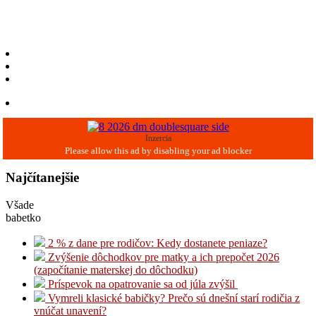
Inzercia
Najčítanejšie
Všade
babetko
2 % z dane pre rodičov: Kedy dostanete peniaze?
Zvýšenie dôchodkov pre matky a ich prepočet 2026
(započítanie materskej do dôchodku)
Príspevok na opatrovanie sa od júla zvýšil
Vymreli klasické babičky? Prečo sú dnešní starí rodičia z
vnúčat unavení?