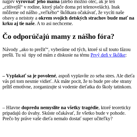
najprv
vyrovnať jeho mama
(alebo možno otec, ak je ten
„citlivejší“ v rodine, ktorý plače doma pri telenovelách). Inak
môžeme od nášho „veľkého“ škôlkara očakávať, že vycíti naše
obavy a neistoty a
okrem svojich detských strachov bude mať na
krku aj tie naše
. A to asi nechceme.
Čo odporúčajú mamy z nášho fóra?
Návody „ako to prežiť“, vyberáme od tých, ktoré si už touto fázou
prešli. Tu sú tipy od mám z diskusie na tému
Prvý deň v škôlke
:
– Vyplakať sa je povolené
, aspoň vyplavíte zo seba stres. Ale dieťa
vás pri tom nesmie vidieť. Ak máte pocit, že to bude pre obe strany
príliš emotívne, zorganizujte si vodenie dieťatka do školy tatinkom.
– Hlavne
dopredu nemyslite na všetky tragédie
, ktoré teoreticky
pripadajú do úvahy. Skúste očakávať, že všetko bude v pohode.
Prečo by práve vaše dieťa nemalo dostať super učiteľky?