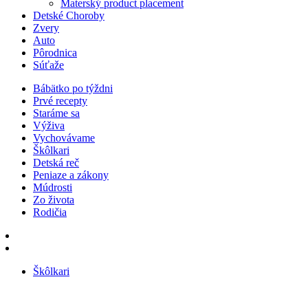
Materský product placement
Detské Choroby
Zvery
Auto
Pôrodnica
Súťaže
Bábätko po týždni
Prvé recepty
Staráme sa
Výživa
Vychovávame
Škôlkari
Detská reč
Peniaze a zákony
Múdrosti
Zo života
Rodičia
Škôlkari