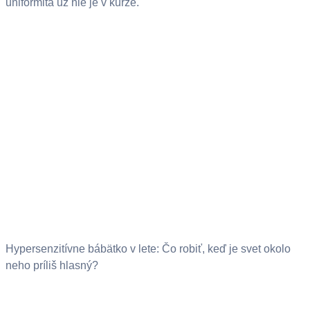
uniformita už nie je v kurze.
Hypersenzitívne bábätko v lete: Čo robiť, keď je svet okolo
neho príliš hlasný?