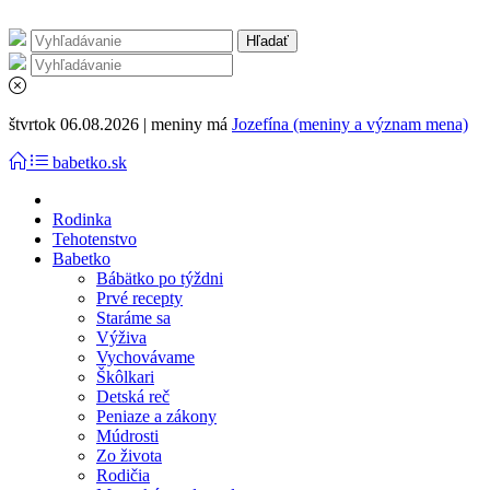
štvrtok 06.08.2026 | meniny má
Jozefína (meniny a význam mena)
babetko.sk
Rodinka
Tehotenstvo
Babetko
Bábätko po týždni
Prvé recepty
Staráme sa
Výživa
Vychovávame
Škôlkari
Detská reč
Peniaze a zákony
Múdrosti
Zo života
Rodičia