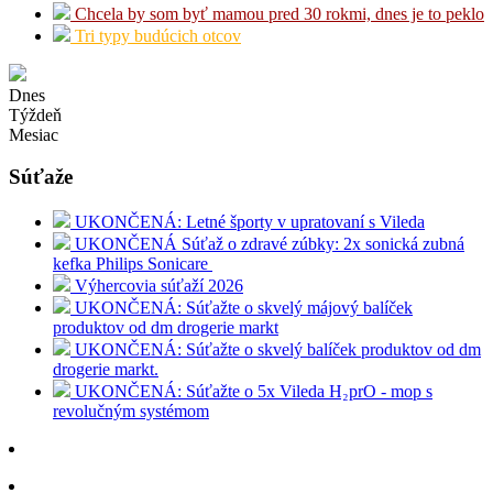
Chcela by som byť mamou pred 30 rokmi, dnes je to peklo
Tri typy budúcich otcov
Dnes
Týždeň
Mesiac
Súťaže
UKONČENÁ: Letné športy v upratovaní s Vileda
UKONČENÁ Súťaž o zdravé zúbky: 2x sonická zubná
kefka Philips Sonicare
Výhercovia súťaží 2026
UKONČENÁ: Súťažte o skvelý májový balíček
produktov od dm drogerie markt
UKONČENÁ: Súťažte o skvelý balíček produktov od dm
drogerie markt.
UKONČENÁ: Súťažte o 5x Vileda H₂prO - mop s
revolučným systémom