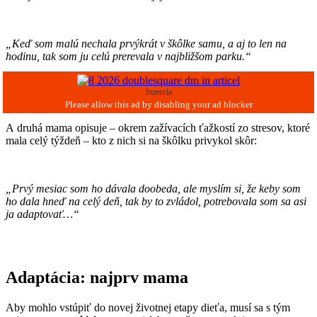
„Keď som malú nechala prvýkrát v škôlke samu, a aj to len na
hodinu, tak som ju celú prerevala v najbližšom parku.“
Inzercia
A druhá mama opisuje – okrem zažívacích ťažkostí zo stresov, ktoré
mala celý týždeň – kto z nich si na škôlku privykol skôr:
„Prvý mesiac som ho dávala doobeda, ale myslím si, že keby som
ho dala hneď na celý deň, tak by to zvládol, potrebovala som sa asi
ja adaptovať…“
Adaptácia: najprv mama
Aby mohlo vstúpiť do novej životnej etapy dieťa, musí sa s tým