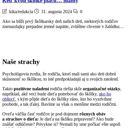
Keď kvôli škôlke plačú… mamy
kika/redakcia
31. augusta 2024
0
Ako sa blíži prvý škôlkarsky deň našich detí, niektorých rodičov
znenazdajky prepadne jemné napätie, zvláštne chvenie v žalúdku…
Naše strachy
Psychológovia tvrdia, že rodičia, ktorí mali sami ako deti dobrú
skúsenosť so škôlkou, to isté predpokladajú aj u svojich ratolestí.
Takto
pozitívne naladení
rodičia riešia skôr
organizačné otázky
,
napríklad, aké veci bude dieťa potrebovať do škôlky,
ako ho
obliecť
, s kým pôjde dieťa do škôlky ráno, kto ho vyzdvihne
poobede, a tak ďalej. Bavíme sa však o menšine medzi rodičmi.
Oveľa väčšia časť rodičov je pod dojmom
rôznych obáv
a strachov o dieťa:
Je dieťa na škôlku pripravené? Ako bude
znášať odlúčenie? Privykne si? Nemali by sme počkať ešte aspoň