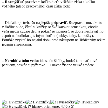
– Rozmýšľať pozitívne
: koľko dieťa v škôlke získa a koľko
voľného (alebo pracovného) času získa rodič.
– Dieťatko je treba
čo najlepšie pripraviť
. Rozprávať mu, ako to
v škôlke bude, čítať si knižky so škôlkarskou tematikou, chodiť
veľa medzi cudzie deti, a pokiaľ je možnosť, je dobré nechávať ho
aspoň na hodinku aj s inými ľuďmi (babky, tetky, kamošky).
Pomôže zvykať ho nejakú dobu pred nástupom na škôlkarsky režim
jedenia a spinkania.
– Nerobiť z toho vedu
: ide sa do škôlky, budeš tam mať nové
papučky, neskôr aj pyžamko… Hlavne žiadne veľké emócie.
(
7
hlasov, priemerne:
4,40
z 5)