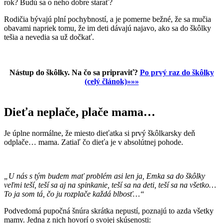
rok? Budú sa o neho dobre starať?
Rodičia bývajú plní pochybností, a je pomerne bežné, že sa mučia
obavami napriek tomu, že im deti dávajú najavo, ako sa do škôlky
tešia a nevedia sa už dočkať.
Nástup do škôlky. Na čo sa pripraviť?
Po prvý raz do škôlky
(celý článok)»»»
Dieťa neplače, plače mama…
Je úplne normálne, že miesto dieťatka si prvý škôlkarsky deň
odplače… mama. Zatiaľ čo dieťa je v absolútnej pohode.
„U nás s tým budem mať problém asi len ja, Emka sa do škôlky
veľmi teší, teší sa aj na spinkanie, teší sa na deti, teší sa na všetko…
To ja som tá, čo ju rozplače každá blbosť…“
Podvedomá pupočná šnúra skrátka nepustí, poznajú to azda všetky
mamy. Jedna z nich hovorí o svojej skúsenosti: