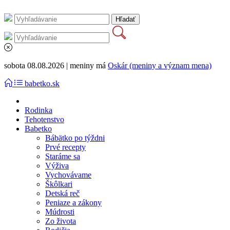
sobota 08.08.2026 | meniny má
Oskár (meniny a význam mena)
babetko.sk
Rodinka
Tehotenstvo
Babetko
Bábätko po týždni
Prvé recepty
Staráme sa
Výživa
Vychovávame
Škôlkari
Detská reč
Peniaze a zákony
Múdrosti
Zo života