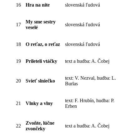
16
Hra na nite
slovenská ľudová
My sme sestry
17
slovenská ľudová
veselé
18
O reťaz, o reťaz
slovenská ľudová
19
Prileteli vtáčky
text a hudba: A. Čobej
text: V. Nezval, hudba: L.
20
Svieť slniečko
Burlas
text: F. Hrubín, hudba: P.
21
Vlnky a vlny
Erben
Zvoňte, lúčne
22
text a hudba: A. Čobej
zvončeky