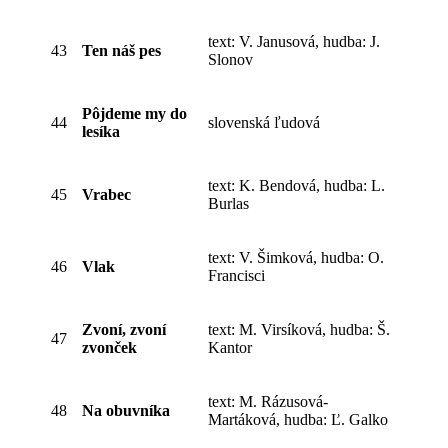
text: V. Janusová, hudba: J.
43
Ten náš pes
Slonov
Pôjdeme my do
44
slovenská ľudová
lesíka
text: K. Bendová, hudba: L.
45
Vrabec
Burlas
text: V. Šimková, hudba: O.
46
Vlak
Francisci
Zvoní, zvoní
text: M. Virsíková, hudba: Š.
47
zvonček
Kantor
text: M. Rázusová-
48
Na obuvníka
Martáková, hudba: Ľ. Galko