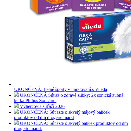
UKONČENÁ: Letné športy v upratovaní s Vileda
UKONČENÁ Súťaž o zdravé zúbky: 2x sonická zubná
kefka Philips Sonicare
Výhercovia súťaží 2026
UKONČENÁ: Súťažte o skvelý májový balíček
produktov od dm drogerie markt
UKONČENÁ: Súťažte o skvelý balíček produktov od dm
drogerie markt.