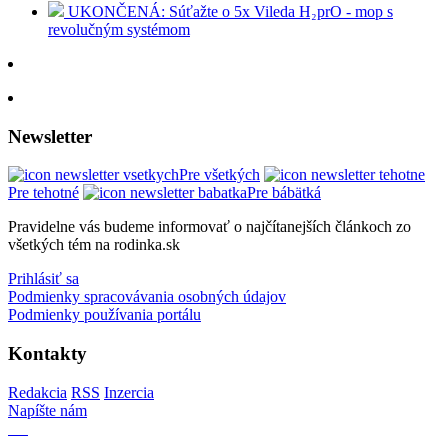
UKONČENÁ: Súťažte o 5x Vileda H₂prO - mop s
revolučným systémom
Newsletter
Pre všetkých
Pre tehotné
Pre bábätká
Pravidelne vás budeme informovať o najčítanejších článkoch zo
všetkých tém na rodinka.sk
Prihlásiť sa
Podmienky spracovávania osobných údajov
Podmienky používania portálu
Kontakty
Redakcia
RSS
Inzercia
Napíšte nám