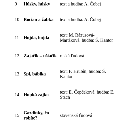
9
Húsky, húsky
text a hudba: A. Čobej
10
Bocian a žabka
text a hudba: A. Čobej
text: M. Rázusová-
11
Hojda, hojda
Martáková, hudba: Š. Kantor
12
Zajačik – ušiačik
ruská ľudová
text: F. Hrubín, hudba: Š.
13
Spi, bábika
Kantor
text: E. Čepčeková, hudba: Ľ.
14
Hopká zajko
Stach
Gazdinky, čo
15
slovenská ľudová
robíte?