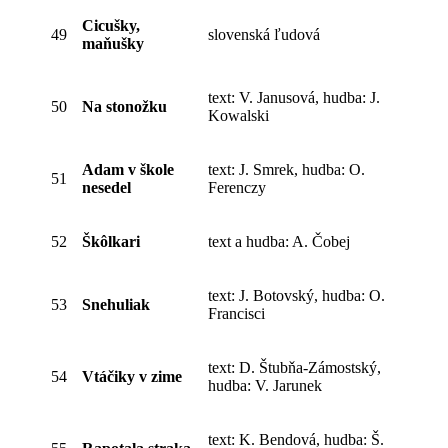
Cicušky,
49
slovenská ľudová
maňušky
text: V. Janusová, hudba: J.
50
Na stonožku
Kowalski
Adam v škole
text: J. Smrek, hudba: O.
51
nesedel
Ferenczy
52
Škôlkari
text a hudba: A. Čobej
text: J. Botovský, hudba: O.
53
Snehuliak
Francisci
text: D. Štubňa-Zámostský,
54
Vtáčiky v zime
hudba: V. Jarunek
text: K. Bendová, hudba: Š.