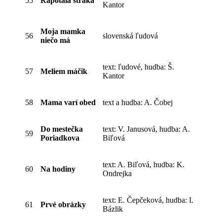
55
Rapotala straka
Kantor
Moja mamka
56
slovenská ľudová
niečo má
text: ľudové, hudba: Š.
57
Meliem máčik
Kantor
58
Mama varí obed
text a hudba: A. Čobej
Do mestečka
text: V. Janusová, hudba: A.
59
Poriadkova
Biľová
text: A. Biľová, hudba: K.
60
Na hodiny
Ondrejka
text: E. Čepčeková, hudba: I.
61
Prvé obrázky
Bázlik