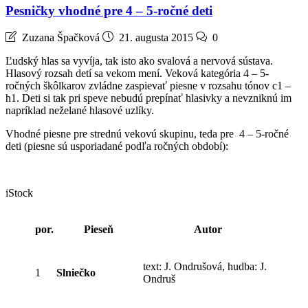
Pesničky vhodné pre 4 – 5-ročné deti
Zuzana Špačková
21. augusta 2015
0
Ľudský hlas sa vyvíja, tak isto ako svalová a nervová sústava.
Hlasový rozsah detí sa vekom mení. Veková kategória 4 – 5-
ročných škôlkarov zvládne zaspievať piesne v rozsahu tónov c1 –
h1. Deti si tak pri speve nebudú prepínať hlasivky a nevzniknú im
napríklad neželané hlasové uzlíky.
Vhodné piesne pre strednú vekovú skupinu, teda pre 4 – 5-ročné
deti (piesne sú usporiadané podľa ročných období):
iStock
por.
Pieseň
Autor
text: J. Ondrušová, hudba: J.
1
Slniečko
Ondruš