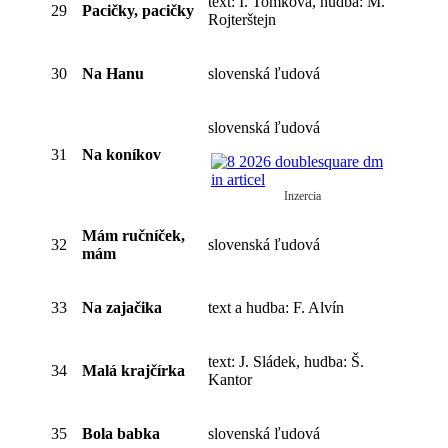
text: I. Tomková, hudba: M.
29
Pacičky, pacičky
Rojterštejn
30
Na Hanu
slovenská ľudová
slovenská ľudová
31
Na koníkov
Inzercia
Mám ručníček,
32
slovenská ľudová
mám
33
Na zajačika
text a hudba: F. Alvín
text: J. Sládek, hudba: Š.
34
Malá krajčírka
Kantor
35
Bola babka
slovenská ľudová