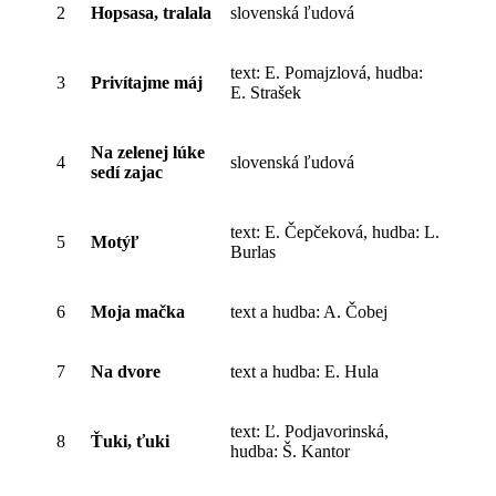
2
Hopsasa, tralala
slovenská ľudová
text: E. Pomajzlová, hudba:
3
Privítajme máj
E. Strašek
Na zelenej lúke
4
slovenská ľudová
sedí zajac
text: E. Čepčeková, hudba: L.
5
Motýľ
Burlas
6
Moja mačka
text a hudba: A. Čobej
7
Na dvore
text a hudba: E. Hula
text: Ľ. Podjavorinská,
8
Ťuki, ťuki
hudba: Š. Kantor