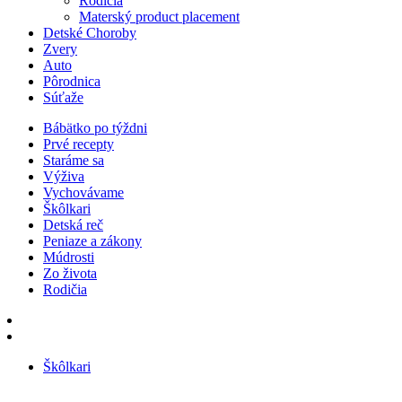
Rodičia
Materský product placement
Detské Choroby
Zvery
Auto
Pôrodnica
Súťaže
Bábätko po týždni
Prvé recepty
Staráme sa
Výživa
Vychovávame
Škôlkari
Detská reč
Peniaze a zákony
Múdrosti
Zo života
Rodičia
Škôlkari