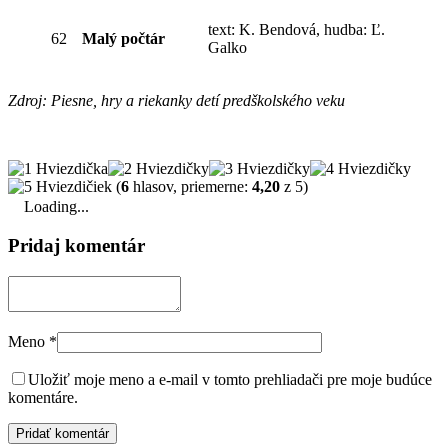
text: K. Bendová, hudba: Ľ.
62
Malý počtár
Galko
Zdroj: Piesne, hry a riekanky detí predškolského veku
(
6
hlasov, priemerne:
4,20
z 5)
Loading...
Pridaj komentár
Meno
*
Uložiť moje meno a e-mail v tomto prehliadači pre moje budúce
komentáre.