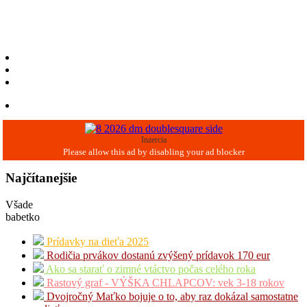
Inzercia
Najčítanejšie
Všade
babetko
Prídavky na dieťa 2025
Rodičia prvákov dostanú zvýšený prídavok 170 eur
Ako sa starať o zimné vtáctvo počas celého roka
Rastový graf - VÝŠKA CHLAPCOV: vek 3-18 rokov
Dvojročný Maťko bojuje o to, aby raz dokázal samostatne