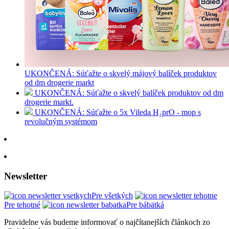
UKONČENÁ: Súťažte o skvelý májový balíček produktov
od dm drogerie markt
UKONČENÁ: Súťažte o skvelý balíček produktov od dm
drogerie markt.
UKONČENÁ: Súťažte o 5x Vileda H₂prO - mop s
revolučným systémom
Newsletter
Pre všetkých
Pre tehotné
Pre bábätká
Pravidelne vás budeme informovať o najčítanejších článkoch zo