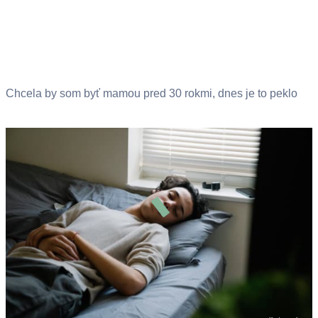
Chcela by som byť mamou pred 30 rokmi, dnes je to peklo