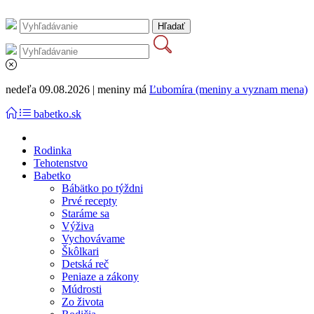
nedeľa 09.08.2026 | meniny má
Ľubomíra (meniny a vyznam mena)
babetko.sk
Rodinka
Tehotenstvo
Babetko
Bábätko po týždni
Prvé recepty
Staráme sa
Výživa
Vychovávame
Škôlkari
Detská reč
Peniaze a zákony
Múdrosti
Zo života