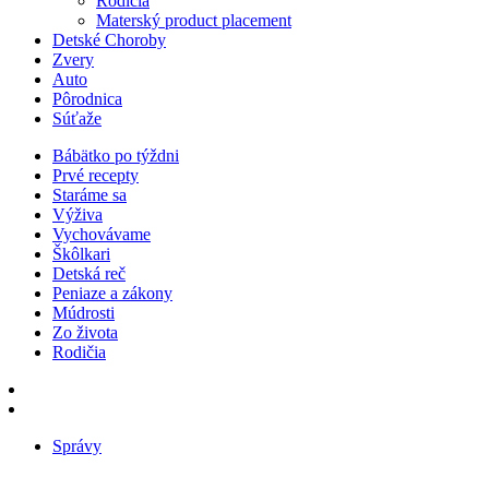
Rodičia
Materský product placement
Detské Choroby
Zvery
Auto
Pôrodnica
Súťaže
Bábätko po týždni
Prvé recepty
Staráme sa
Výživa
Vychovávame
Škôlkari
Detská reč
Peniaze a zákony
Múdrosti
Zo života
Rodičia
Správy