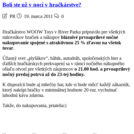
Boli ste už v noci v hračkárstve?
PR
19. marca 2011
0
Hračkárstvo WOOW Toys v River Parku pripravilo pre všetkých
milovníkov hračiek a nákupov
bláznivé prvoaprílové nočné
nakupovanie spojené s atraktívnou 25 % zľavou
na všetok
tovar
.
Úžasný svet „plyšákov“, bábik, autodráh, spoločenských hier a
ďalších hračkárskych prekvapení sa v rámci nočného nákupného
ošiaľu otvorí pre všetkých záujemcov
o 21.00 hod. a prvoaprílový
nočný predaj potrvá až do 23-tej hodiny.
K dispozícii bude aj mliečny bar, kde si bude môcť každý zákazník,
ktorý nakúpi hračky v minimálnej hodnote 20 eur, vychutnať
lahodnú kávu zdarma.
Takže, do nakupovania, priatelia:)