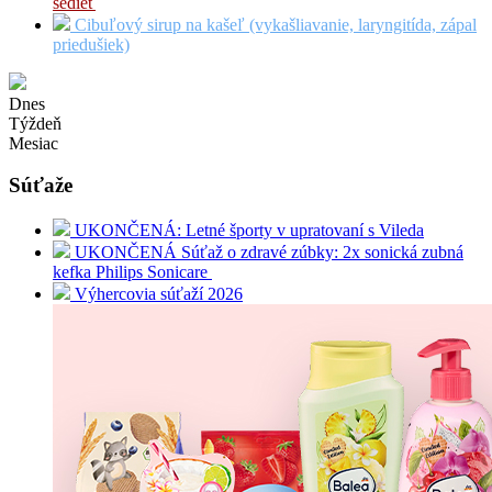
sedieť
Cibuľový sirup na kašeľ (vykašliavanie, laryngitída, zápal
priedušiek)
Dnes
Týždeň
Mesiac
Súťaže
UKONČENÁ: Letné športy v upratovaní s Vileda
UKONČENÁ Súťaž o zdravé zúbky: 2x sonická zubná
kefka Philips Sonicare
Výhercovia súťaží 2026