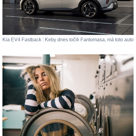
Kia EV4 Fastback : Keby dnes točili Fantomasa, má toto auto