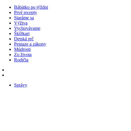
Bábätko po týždni
Prvé recepty
Staráme sa
Výživa
Vychovávame
Škôlkari
Detská reč
Peniaze a zákony
Múdrosti
Zo života
Rodičia
Správy