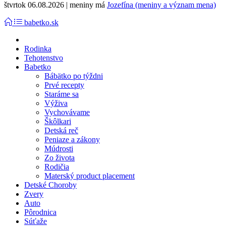
štvrtok 06.08.2026 | meniny má
Jozefína (meniny a význam mena)
babetko.sk
Rodinka
Tehotenstvo
Babetko
Bábätko po týždni
Prvé recepty
Staráme sa
Výživa
Vychovávame
Škôlkari
Detská reč
Peniaze a zákony
Múdrosti
Zo života
Rodičia
Materský product placement
Detské Choroby
Zvery
Auto
Pôrodnica
Súťaže