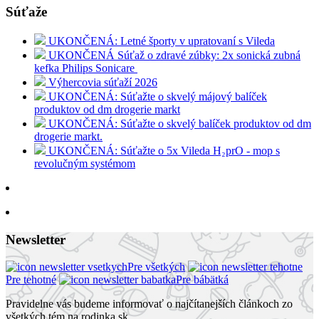
Súťaže
UKONČENÁ: Letné športy v upratovaní s Vileda
UKONČENÁ Súťaž o zdravé zúbky: 2x sonická zubná
kefka Philips Sonicare
Výhercovia súťaží 2026
UKONČENÁ: Súťažte o skvelý májový balíček
produktov od dm drogerie markt
UKONČENÁ: Súťažte o skvelý balíček produktov od dm
drogerie markt.
UKONČENÁ: Súťažte o 5x Vileda H₂prO - mop s
revolučným systémom
Newsletter
Pre všetkých
Pre tehotné
Pre bábätká
Pravidelne vás budeme informovať o najčítanejších článkoch zo
všetkých tém na rodinka.sk