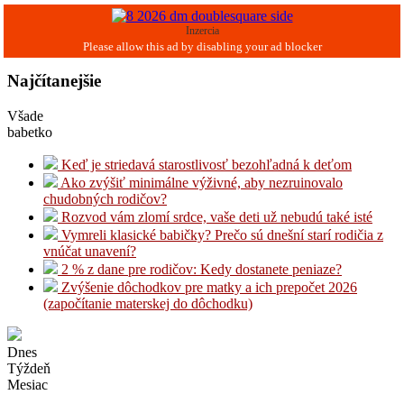
Inzercia
Najčítanejšie
Všade
babetko
Keď je striedavá starostlivosť bezohľadná k deťom
Ako zvýšiť minimálne výživné, aby nezruinovalo
chudobných rodičov?
Rozvod vám zlomí srdce, vaše deti už nebudú také isté
Vymreli klasické babičky? Prečo sú dnešní starí rodičia z
vnúčat unavení?
2 % z dane pre rodičov: Kedy dostanete peniaze?
Zvýšenie dôchodkov pre matky a ich prepočet 2026
(započítanie materskej do dôchodku)
Dnes
Týždeň
Mesiac