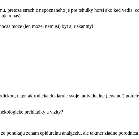
emu, pretoze strach z nepoznaneho je pre tehulky horsi ako ked vedia, 
uje u nas).
obcas moze (len moze, nemusi) byt aj riskantny!
ickou, napr. ak rodicka deklaruje svoje individualne (legalne!) potreb
nekologicke prehliadky a vizity?
, ze ponukaju zenam epiduralnu analgeziu, ale takmer ziadne porodnic