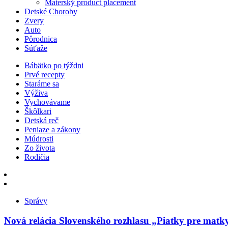
Materský product placement
Detské Choroby
Zvery
Auto
Pôrodnica
Súťaže
Bábätko po týždni
Prvé recepty
Staráme sa
Výživa
Vychovávame
Škôlkari
Detská reč
Peniaze a zákony
Múdrosti
Zo života
Rodičia
Správy
Nová relácia Slovenského rozhlasu „Piatky pre matk