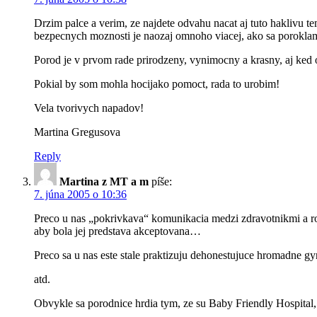
Drzim palce a verim, ze najdete odvahu nacat aj tuto haklivu t
bezpecnych moznosti je naozaj omnoho viacej, ako sa poroklam
Porod je v prvom rade prirodzeny, vynimocny a krasny, aj ked 
Pokial by som mohla hocijako pomoct, rada to urobim!
Vela tvorivych napadov!
Martina Gregusova
Reply
Martina z MT a m
píše:
7. júna 2005 o 10:36
Preco u nas „pokrivkava“ komunikacia medzi zdravotnikmi a rod
aby bola jej predstava akceptovana…
Preco sa u nas este stale praktizuju dehonestujuce hromadne gy
atd.
Obvykle sa porodnice hrdia tym, ze su Baby Friendly Hospital