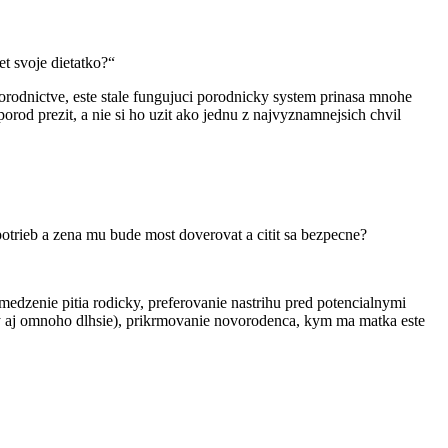
et svoje dietatko?“
rodnictve, este stale fungujuci porodnicky system prinasa mnohe
orod prezit, a nie si ho uzit ako jednu z najvyznamnejsich chvil
potrieb a zena mu bude most doverovat a citit sa bezpecne?
bmedzenie pitia rodicky, preferovanie nastrihu pred potencialnymi
y aj omnoho dlhsie), prikrmovanie novorodenca, kym ma matka este