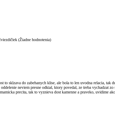
(Žiadne hodnotenia)
st to sklzava do zabehanych klise, ale bola to len uvodna relacia, tak 
 oddelenie neviem presne odkial, ktory povedal, ze treba vychadzat zo s
 si mamicka precita, tak to vyznieva dost kamenne a praveko, uvidime ako