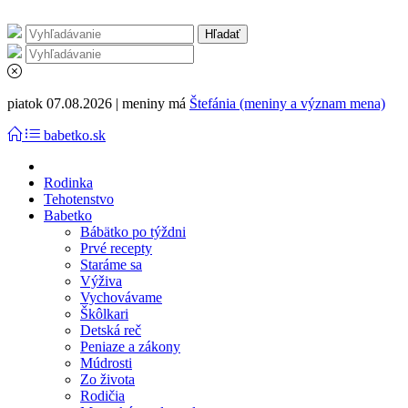
piatok 07.08.2026 | meniny má
Štefánia (meniny a význam mena)
babetko.sk
Rodinka
Tehotenstvo
Babetko
Bábätko po týždni
Prvé recepty
Staráme sa
Výživa
Vychovávame
Škôlkari
Detská reč
Peniaze a zákony
Múdrosti
Zo života
Rodičia