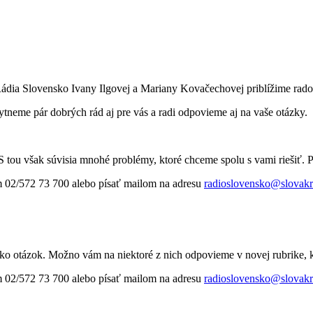
ádia Slovensko Ivany Ilgovej a Mariany Kovačechovej priblížime rados
tneme pár dobrých rád aj pre vás a radi odpovieme aj na vaše otázky.
tou však súvisia mnohé problémy, ktoré chceme spolu s vami riešiť. 
om 02/572 73 700 alebo písať mailom na adresu
radioslovensko@slovakr
oľko otázok. Možno vám na niektoré z nich odpovieme v novej rubrike, 
om 02/572 73 700 alebo písať mailom na adresu
radioslovensko@slovakr