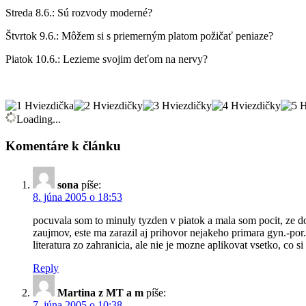
Streda 8.6.: Sú rozvody moderné?
Štvrtok 9.6.: Môžem si s priemerným platom požičať peniaze?
Piatok 10.6.: Lezieme svojim deťom na nervy?
Loading...
Komentáre k článku
sona
píše:
8. júna 2005 o 18:53
pocuvala som to minuly tyzden v piatok a mala som pocit, ze do
zaujmov, este ma zarazil aj prihovor nejakeho primara gyn.-por.
literatura zo zahranicia, ale nie je mozne aplikovat vsetko, co
Reply
Martina z MT a m
píše:
7. júna 2005 o 10:38