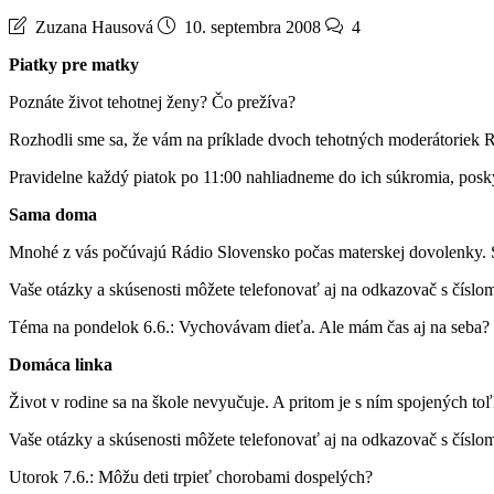
Zuzana Hausová
10. septembra 2008
4
Piatky pre matky
Poznáte život tehotnej ženy? Čo prežíva?
Rozhodli sme sa, že vám na príklade dvoch tehotných moderátoriek R
Pravidelne každý piatok po 11:00 nahliadneme do ich súkromia, posky
Sama doma
Mnohé z vás počúvajú Rádio Slovensko počas materskej dovolenky. S 
Vaše otázky a skúsenosti môžete telefonovať aj na odkazovač s čísl
Téma na pondelok 6.6.: Vychovávam dieťa. Ale mám čas aj na seba?
Domáca linka
Život v rodine sa na škole nevyučuje. A pritom je s ním spojených t
Vaše otázky a skúsenosti môžete telefonovať aj na odkazovač s čísl
Utorok 7.6.: Môžu deti trpieť chorobami dospelých?