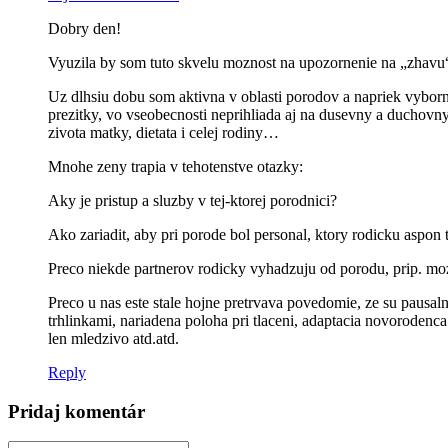
Dobry den!
Vyuzila by som tuto skvelu moznost na upozornenie na „zhavu“ t
Uz dlhsiu dobu som aktivna v oblasti porodov a napriek vybor
prezitky, vo vseobecnosti neprihliada aj na dusevny a duchovny 
zivota matky, dietata i celej rodiny…
Mnohe zeny trapia v tehotenstve otazky:
Aky je pristup a sluzby v tej-ktorej porodnici?
Ako zariadit, aby pri porode bol personal, ktory rodicku aspon 
Preco niekde partnerov rodicky vyhadzuju od porodu, prip. mozu
Preco u nas este stale hojne pretrvava povedomie, ze su pausaln
trhlinkami, nariadena poloha pri tlaceni, adaptacia novorode
len mledzivo atd.atd.
Reply
Pridaj komentár