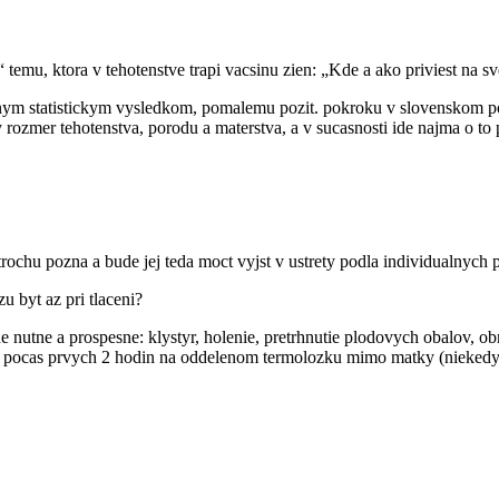
emu, ktora v tehotenstve trapi vacsinu zien: „Kde a ako priviest na sv
nym statistickym vysledkom, pomalemu pozit. pokroku v slovenskom po
rozmer tehotenstva, porodu a materstva, a v sucasnosti ide najma o to p
trochu pozna a bude jej teda moct vyjst v ustrety podla individualnych 
 byt az pri tlaceni?
e nutne a prospesne: klystyr, holenie, pretrhnutie plodovych obalov, o
nca pocas prvych 2 hodin na oddelenom termolozku mimo matky (nieked