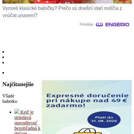
Vymreli klasické babičky? Prečo sú dnešní starí rodičia z
vnúčat unavení?
Najčítanejšie
Všade
babetko
Keď je
striedavá
starostlivosť
bezohľadná k
deťom