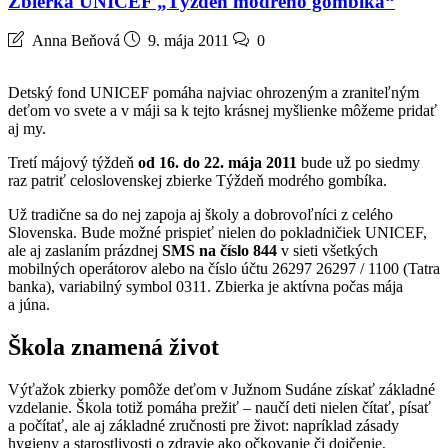
Zbierka UNICEF „Týždeň modrého gombíka“
Anna Beňová
9. mája 2011
0
Detský fond UNICEF pomáha najviac ohrozeným a zraniteľným
deťom vo svete a v máji sa k tejto krásnej myšlienke môžeme pridať
aj my.
Tretí májový týždeň
od 16. do 22. mája 2011
bude už po siedmy
raz patriť celoslovenskej zbierke Týždeň modrého gombíka.
Už tradične sa do nej zapoja aj školy a dobrovoľníci z celého
Slovenska. Bude možné prispieť nielen do pokladničiek UNICEF,
ale aj zaslaním prázdnej
SMS na číslo 844
v sieti všetkých
mobilných operátorov alebo na číslo účtu 26297 26297 / 1100 (Tatra
banka), variabilný symbol 0311. Zbierka je aktívna počas mája
a júna.
Škola znamená život
Výťažok zbierky pomôže deťom v Južnom Sudáne získať základné
vzdelanie. Škola totiž pomáha prežiť – naučí deti nielen čítať, písať
a počítať, ale aj základné zručnosti pre život: napríklad zásady
hygieny a starostlivosti o zdravie ako očkovanie či dojčenie,