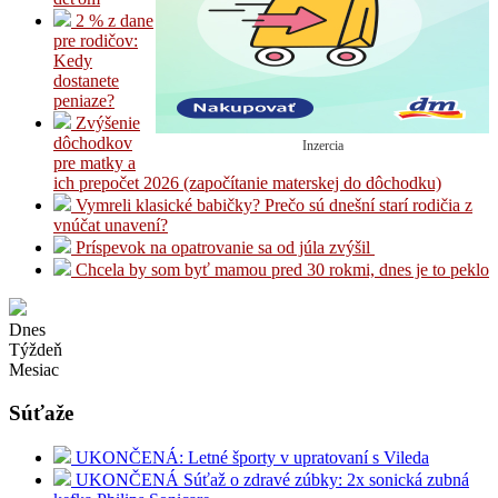
2 % z dane
pre rodičov:
Kedy
dostanete
peniaze?
Zvýšenie
dôchodkov
Inzercia
pre matky a
ich prepočet 2026 (započítanie materskej do dôchodku)
Vymreli klasické babičky? Prečo sú dnešní starí rodičia z
vnúčat unavení?
Príspevok na opatrovanie sa od júla zvýšil
Chcela by som byť mamou pred 30 rokmi, dnes je to peklo
Dnes
Týždeň
Mesiac
Súťaže
UKONČENÁ: Letné športy v upratovaní s Vileda
UKONČENÁ Súťaž o zdravé zúbky: 2x sonická zubná