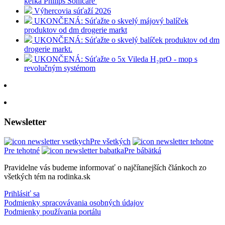
kefka Philips Sonicare
Výhercovia súťaží 2026
UKONČENÁ: Súťažte o skvelý májový balíček
produktov od dm drogerie markt
UKONČENÁ: Súťažte o skvelý balíček produktov od dm
drogerie markt.
UKONČENÁ: Súťažte o 5x Vileda H₂prO - mop s
revolučným systémom
Newsletter
Pre všetkých
Pre tehotné
Pre bábätká
Pravidelne vás budeme informovať o najčítanejších článkoch zo
všetkých tém na rodinka.sk
Prihlásiť sa
Podmienky spracovávania osobných údajov
Podmienky používania portálu