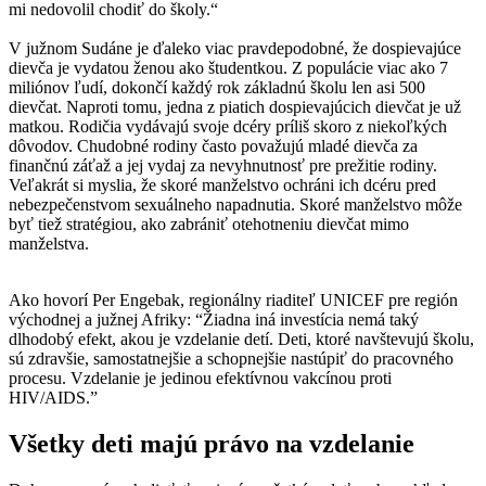
mi nedovolil chodiť do školy.“
V južnom Sudáne je ďaleko viac pravdepodobné, že dospievajúce
dievča je vydatou ženou ako študentkou. Z populácie viac ako 7
miliónov ľudí, dokončí každý rok základnú školu len asi 500
dievčat. Naproti tomu, jedna z piatich dospievajúcich dievčat je už
matkou. Rodičia vydávajú svoje dcéry príliš skoro z niekoľkých
dôvodov. Chudobné rodiny často považujú mladé dievča za
finančnú záťaž a jej vydaj za nevyhnutnosť pre prežitie rodiny.
Veľakrát si myslia, že skoré manželstvo ochráni ich dcéru pred
nebezpečenstvom sexuálneho napadnutia. Skoré manželstvo môže
byť tiež stratégiou, ako zabrániť otehotneniu dievčat mimo
manželstva.
Ako hovorí Per Engebak, regionálny riaditeľ UNICEF pre región
východnej a južnej Afriky: “Žiadna iná investícia nemá taký
dlhodobý efekt, akou je vzdelanie detí. Deti, ktoré navštevujú školu,
sú zdravšie, samostatnejšie a schopnejšie nastúpiť do pracovného
procesu. Vzdelanie je jedinou efektívnou vakcínou proti
HIV/AIDS.”
Všetky deti majú právo na vzdelanie