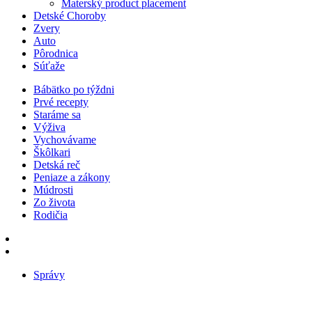
Materský product placement
Detské Choroby
Zvery
Auto
Pôrodnica
Súťaže
Bábätko po týždni
Prvé recepty
Staráme sa
Výživa
Vychovávame
Škôlkari
Detská reč
Peniaze a zákony
Múdrosti
Zo života
Rodičia
Správy