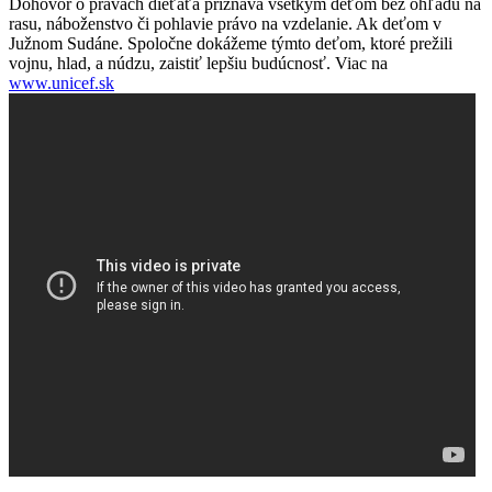
Dohovor o právach dieťaťa priznáva všetkým deťom bez ohľadu na
rasu, náboženstvo či pohlavie právo na vzdelanie. Ak deťom v
Južnom Sudáne. Spoločne dokážeme týmto deťom, ktoré prežili
vojnu, hlad, a núdzu, zaistiť lepšiu budúcnosť. Viac na
www.unicef.sk