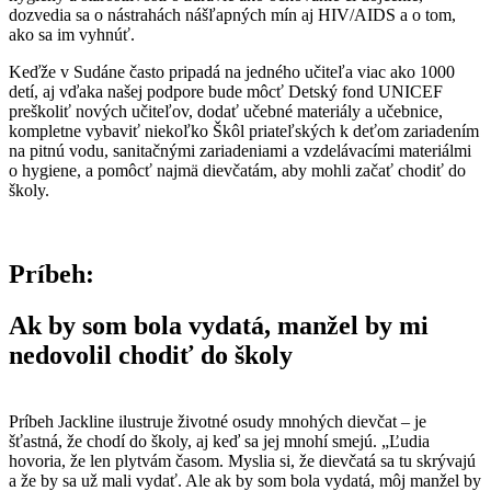
dozvedia sa o nástrahách nášľapných mín aj HIV/AIDS a o tom,
ako sa im vyhnúť.
Keďže v Sudáne často pripadá na jedného učiteľa viac ako 1000
detí, aj vďaka našej podpore bude môcť Detský fond UNICEF
preškoliť nových učiteľov, dodať učebné materiály a učebnice,
kompletne vybaviť niekoľko Škôl priateľských k deťom zariadením
na pitnú vodu, sanitačnými zariadeniami a vzdelávacími materiálmi
o hygiene, a pomôcť najmä dievčatám, aby mohli začať chodiť do
školy.
Príbeh:
Ak by som bola vydatá, manžel by mi
nedovolil chodiť do školy
Príbeh Jackline ilustruje životné osudy mnohých dievčat – je
šťastná, že chodí do školy, aj keď sa jej mnohí smejú. „Ľudia
hovoria, že len plytvám časom. Myslia si, že dievčatá sa tu skrývajú
a že by sa už mali vydať. Ale ak by som bola vydatá, môj manžel by