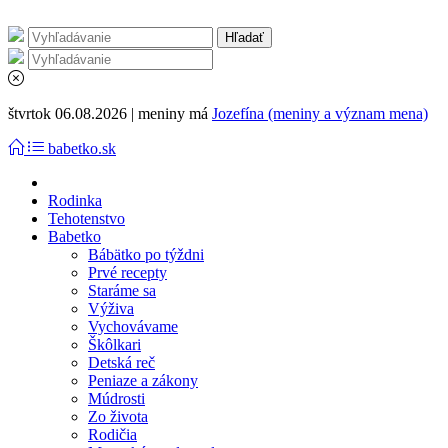
štvrtok 06.08.2026 | meniny má
Jozefína (meniny a význam mena)
babetko.sk
Rodinka
Tehotenstvo
Babetko
Bábätko po týždni
Prvé recepty
Staráme sa
Výživa
Vychovávame
Škôlkari
Detská reč
Peniaze a zákony
Múdrosti
Zo života
Rodičia