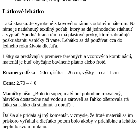
Látkové lehátko
Taká klasika. Je vyrobené z kovového rámu s odolným náterom. Na
ráme je natiahnutý textilný poťah, ktorý sa dá jednoducho stiahnuť
a vyprať. Spodná hrana rámu má plastové prvky, ktoré zabraňujú
poškriabaniu vaničky či vane. Lehátko sa dá používať cca do
jedného roku života dieťaťa.
Látky sa predávajú v premiere farebných a vzorových kombinácií,
materiál je buď obyčajné bavlnené plátno alebo froté.
Rozmery:
dĺžka – 50cm, šírka – 26 cm, výšky – cca 11 cm
Cena:
2,70 – 4 €
Mamičky píšu: „Bolo to super, malý bol pohodlne rozvalený,
hlavička dostatočne nad vodou a zároveň sa ľahko ošetrovala (tá
látka sa ľahko dá stiahnuť a oprať)“.
Ďalšia ale pridala aj iný komentár, v zmysle, že froté materiál sa im
priskoro vyťahal a dieťatko potom bolo akoby v priehlbine a lehátko
neplnilo svoju funkciu.