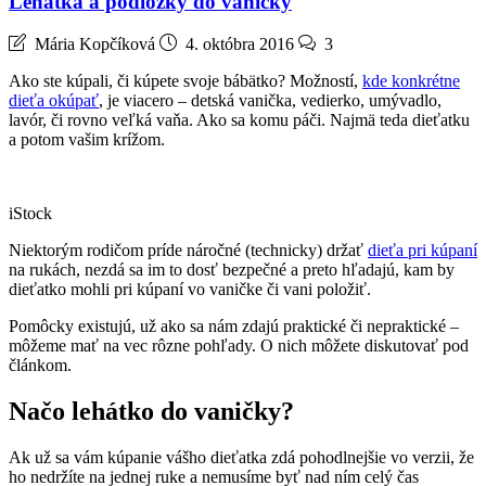
Lehátka a podložky do vaničky
Mária Kopčíková
4. októbra 2016
3
Ako ste kúpali, či kúpete svoje bábätko? Možností,
kde konkrétne
dieťa okúpať
, je viacero – detská vanička, vedierko, umývadlo,
lavór, či rovno veľká vaňa. Ako sa komu páči. Najmä teda dieťatku
a potom vašim krížom.
iStock
Niektorým rodičom príde náročné (technicky) držať
dieťa pri kúpaní
na rukách, nezdá sa im to dosť bezpečné a preto hľadajú, kam by
dieťatko mohli pri kúpaní vo vaničke či vani položiť.
Pomôcky existujú, už ako sa nám zdajú praktické či nepraktické –
môžeme mať na vec rôzne pohľady. O nich môžete diskutovať pod
článkom.
Načo lehátko do vaničky?
Ak už sa vám kúpanie vášho dieťatka zdá pohodlnejšie vo verzii, že
ho nedržíte na jednej ruke a nemusíme byť nad ním celý čas