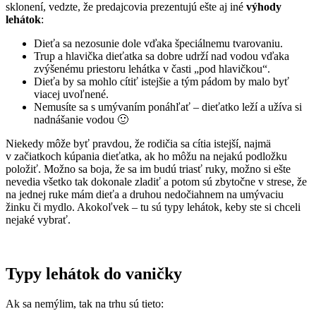
sklonení, vedzte, že predajcovia prezentujú ešte aj iné
výhody
lehátok
:
Dieťa sa nezosunie dole vďaka špeciálnemu tvarovaniu.
Trup a hlavička dieťatka sa dobre udrží nad vodou vďaka
zvýšenému priestoru lehátka v časti „pod hlavičkou“.
Dieťa by sa mohlo cítiť istejšie a tým pádom by malo byť
viacej uvoľnené.
Nemusíte sa s umývaním ponáhľať – dieťatko leží a užíva si
nadnášanie vodou
🙂
Niekedy môže byť pravdou, že rodičia sa cítia istejší, najmä
v začiatkoch kúpania dieťatka, ak ho môžu na nejakú podložku
položiť. Možno sa boja, že sa im budú triasť ruky, možno si ešte
nevedia všetko tak dokonale zladiť a potom sú zbytočne v strese, že
na jednej ruke mám dieťa a druhou nedočiahnem na umývaciu
žinku či mydlo. Akokoľvek – tu sú typy lehátok, keby ste si chceli
nejaké vybrať.
Typy lehátok do vaničky
Ak sa nemýlim, tak na trhu sú tieto: