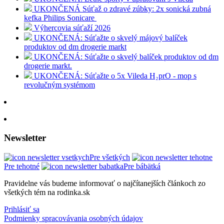
UKONČENÁ Súťaž o zdravé zúbky: 2x sonická zubná
kefka Philips Sonicare
Výhercovia súťaží 2026
UKONČENÁ: Súťažte o skvelý májový balíček
produktov od dm drogerie markt
UKONČENÁ: Súťažte o skvelý balíček produktov od dm
drogerie markt.
UKONČENÁ: Súťažte o 5x Vileda H₂prO - mop s
revolučným systémom
Newsletter
Pre všetkých
Pre tehotné
Pre bábätká
Pravidelne vás budeme informovať o najčítanejších článkoch zo
všetkých tém na rodinka.sk
Prihlásiť sa
Podmienky spracovávania osobných údajov