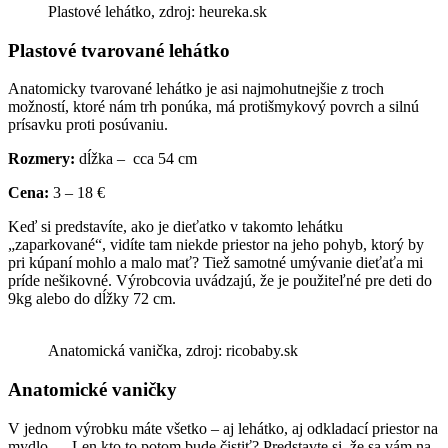
Plastové lehátko, zdroj: heureka.sk
Plastové tvarované lehátko
Anatomicky tvarované lehátko je asi najmohutnejšie z troch
možností, ktoré nám trh ponúka, má protišmykový povrch a silnú
prísavku proti posúvaniu.
Rozmery:
dĺžka – cca 54 cm
Cena:
3 – 18 €
Keď si predstavíte, ako je dieťatko v takomto lehátku
„zaparkované“, vidíte tam niekde priestor na jeho pohyb, ktorý by
pri kúpaní mohlo a malo mať? Tiež samotné umývanie dieťaťa mi
príde nešikovné. Výrobcovia uvádzajú, že je použiteľné pre deti do
9kg alebo do dĺžky 72 cm.
Anatomická vanička, zdroj: ricobaby.sk
Anatomické vaničky
V jednom výrobku máte všetko – aj lehátko, aj odkladací priestor na
mydlo … Len kto to potom bude čistiť? Predstavte si, že sa vám na