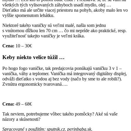
všetkých tých vylisovaných záhyboch usadí mydlo, olej …
Dieťatko má ale určite viacej priestoru na pohyb, akoby malo len vo
vyššie spomenutom lehátku.
Niektoré takéto vaničky sú veľmi malé, našla som jednu
s vnútornou dĺžkou len 70 cm … čo mi nepríde ako praktické, resp.
využiteľnosť takejto vaničky je veľmi kráka.
Cena:
10 – 30€
Keby niekto velice túžil …
Po hogo fogo vaničke, tak predajcovia ponúkajú vaničku 3 v 1 –
vanička, váhy a teplomer. Vanička má integrovaný digitálny displej,
odváži dieťatko s vodou aj bez vody (načo by sme to ale robili?).
Zvnútra ergonomicky tvarovaná….
Cena:
49 – 68€
Tak neviem, potrebujeme vôbec takéto pomôcky? Aké sú vaše
názory a skúsenosti?
Spracované s použitím: sputnik.cz, perinbaba.sk.