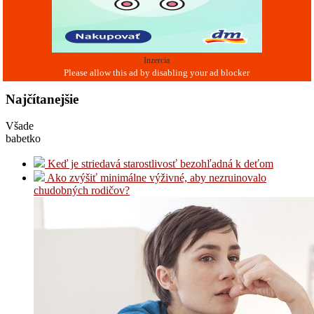
Inzercia
Najčítanejšie
Všade
babetko
Keď je striedavá starostlivosť bezohľadná k deťom
Ako zvýšiť minimálne výživné, aby nezruinovalo
chudobných rodičov?