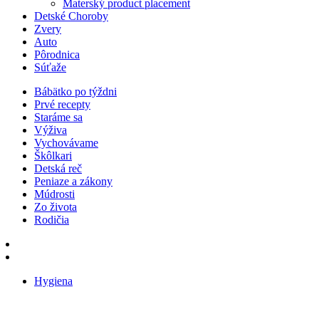
Materský product placement
Detské Choroby
Zvery
Auto
Pôrodnica
Súťaže
Bábätko po týždni
Prvé recepty
Staráme sa
Výživa
Vychovávame
Škôlkari
Detská reč
Peniaze a zákony
Múdrosti
Zo života
Rodičia
Hygiena