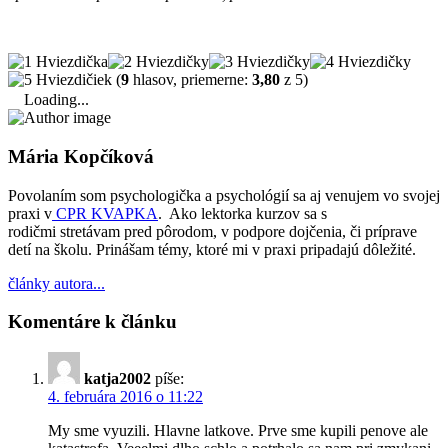
(
9
hlasov, priemerne:
3,80
z 5)
Loading...
Mária Kopčíková
Povolaním som psychologička a psychológií sa aj venujem vo svojej
praxi v
CPR KVAPKA
. Ako lektorka kurzov sa s
rodičmi stretávam pred pôrodom, v podpore dojčenia, či príprave
detí na školu. Prinášam témy, ktoré mi v praxi pripadajú dôležité.
články autora...
Komentáre k článku
katja2002
píše:
4. februára 2016 o 11:22
My sme vyuzili. Hlavne latkove. Prve sme kupili penove ale