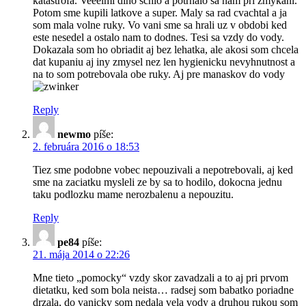
katastrofa. Veeelmi dlho schlo a potrhalo sa nam pri zmykani.
Potom sme kupili latkove a super. Maly sa rad cvachtal a ja
som mala volne ruky. Vo vani sme sa hrali uz v obdobi ked
este nesedel a ostalo nam to dodnes. Tesi sa vzdy do vody.
Dokazala som ho obriadit aj bez lehatka, ale akosi som chcela
dat kupaniu aj iny zmysel nez len hygienicku nevyhnutnost a
na to som potrebovala obe ruky. Aj pre manaskov do vody
Reply
newmo
píše:
2. februára 2016 o 18:53
Tiez sme podobne vobec nepouzivali a nepotrebovali, aj ked
sme na zaciatku mysleli ze by sa to hodilo, dokocna jednu
taku podlozku mame nerozbalenu a nepouzitu.
Reply
pe84
píše:
21. mája 2014 o 22:26
Mne tieto „pomocky“ vzdy skor zavadzali a to aj pri prvom
dietatku, ked som bola neista… radsej som babatko poriadne
drzala, do vanicky som nedala vela vody a druhou rukou som