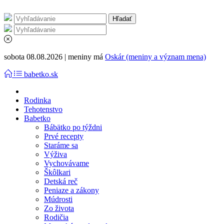
sobota 08.08.2026 | meniny má
Oskár (meniny a význam mena)
babetko.sk
Rodinka
Tehotenstvo
Babetko
Bábätko po týždni
Prvé recepty
Staráme sa
Výživa
Vychovávame
Škôlkari
Detská reč
Peniaze a zákony
Múdrosti
Zo života
Rodičia