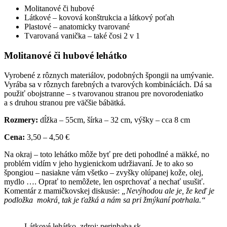
Molitanové či hubové
Látkové – kovová konštrukcia a látkový poťah
Plastové – anatomicky tvarované
Tvarovaná vanička – také čosi 2 v 1
Molitanové či hubové lehátko
Vyrobené z rôznych materiálov, podobných špongii na umývanie.
Vyrába sa v rôznych farebných a tvarových kombináciách. Dá sa
použiť obojstranne – s tvarovanou stranou pre novorodeniatko
a s druhou stranou pre väčšie bábätká.
Rozmery:
dĺžka – 55cm, šírka – 32 cm, výšky – cca 8 cm
Cena:
3,50 – 4,50 €
Na okraj – toto lehátko môže byť pre deti pohodlné a mäkké, no
problém vidím v jeho hygienickom udržiavaní. Je to ako so
špongiou – nasiakne vám všetko – zvyšky olúpanej kože, olej,
mydlo …. Oprať to nemôžete, len osprchovať a nechať usušiť.
Komentár z mamičkovskej diskusie:
„Nevýhodou ale je, že keď je
podložka mokrá, tak je ťažká a nám sa pri žmýkaní potrhala.“
Látkové lehátko, zdroj: perinbaba.sk