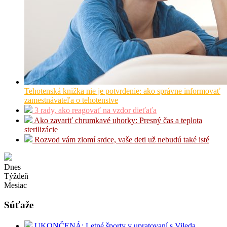
Tehotenská knižka nie je potvrdenie: ako správne informovať
zamestnávateľa o tehotenstve
3 rady, ako reagovať na vzdor dieťaťa
Ako zavariť chrumkavé uhorky: Presný čas a teplota
sterilizácie
Rozvod vám zlomí srdce, vaše deti už nebudú také isté
Dnes
Týždeň
Mesiac
Súťaže
UKONČENÁ: Letné športy v upratovaní s Vileda