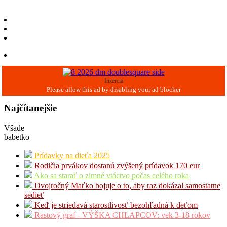
Inzercia
Najčítanejšie
Všade
babetko
Prídavky na dieťa 2025
Rodičia prvákov dostanú zvýšený prídavok 170 eur
Ako sa starať o zimné vtáctvo počas celého roka
Dvojročný Maťko bojuje o to, aby raz dokázal samostatne
sedieť
Keď je striedavá starostlivosť bezohľadná k deťom
Rastový graf - VÝŠKA CHLAPCOV: vek 3-18 rokov