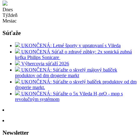
Dnes
Týždeň
Mesiac
Súťaže
UKONČENÁ: Letné športy v upratovaní s Vileda
UKONČENÁ Súťaž o zdravé zúbky: 2x sonická zubná
kefka Philips Sonicare
Výhercovia súťaží 2026
UKONČENÁ: Súťažte o skvelý májový balíček
produktov od dm drogerie markt
UKONČENÁ: Súťažte o skvelý balíček produktov od dm
drogerie markt.
UKONČENÁ: Súťažte o 5x Vileda H₂prO - mop s
revolučným systémom
Newsletter