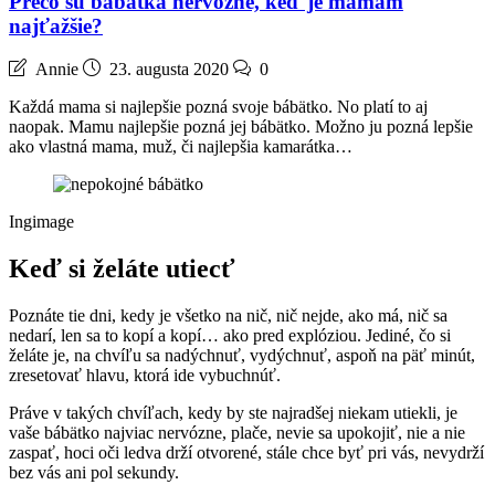
Prečo sú bábätká nervózne, keď je mamám
najťažšie?
Annie
23. augusta 2020
0
Každá mama si najlepšie pozná svoje bábätko. No platí to aj
naopak. Mamu najlepšie pozná jej bábätko. Možno ju pozná lepšie
ako vlastná mama, muž, či najlepšia kamarátka…
Ingimage
Keď si želáte utiecť
Poznáte tie dni, kedy je všetko na nič, nič nejde, ako má, nič sa
nedarí, len sa to kopí a kopí… ako pred explóziou. Jediné, čo si
želáte je, na chvíľu sa nadýchnuť, vydýchnuť, aspoň na päť minút,
zresetovať hlavu, ktorá ide vybuchnúť.
Práve v takých chvíľach, kedy by ste najradšej niekam utiekli, je
vaše bábätko najviac nervózne, plače, nevie sa upokojiť, nie a nie
zaspať, hoci oči ledva drží otvorené, stále chce byť pri vás, nevydrží
bez vás ani pol sekundy.