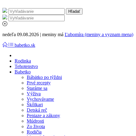
nedeľa 09.08.2026 | meniny má
Ľubomíra (meniny a vyznam mena)
babetko.sk
Rodinka
Tehotenstvo
Babetko
Bábätko po týždni
Prvé recepty
Staráme sa
Výživa
Vychovávame
Škôlkari
Detská reč
Peniaze a zákony
Múdrosti
Zo života
Rodičia