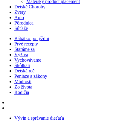
Materský product placement
Detské Choroby
Zvery
Auto
Pôrodnica
Súťaže
Bábätko po týždni
Prvé recepty
Staráme sa
Výživa
Vychovávame
Škôlkari
Detská reč
Peniaze a zákony
Múdrosti
Zo života
Rodičia
Vývin a správanie dieťaťa