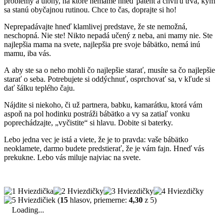
problémy a úlohy, na ktoré nemáme hneď patent a chvíľu trvá, kým
sa stanú obyčajnou rutinou. Chce to čas, doprajte si ho!
Neprepadávajte hneď klamlivej predstave, že ste nemožná,
neschopná. Nie ste! Nikto nepadá učený z neba, ani mamy nie. Ste
najlepšia mama na svete, najlepšia pre svoje bábätko, nemá inú
mamu, iba vás.
A aby ste sa o neho mohli čo najlepšie starať, musíte sa čo najlepšie
starať o seba. Potrebujete si oddýchnuť, osprchovať sa, v kľude si
dať šálku teplého čaju.
Nájdite si niekoho, či už partnera, babku, kamarátku, ktorá vám
aspoň na pol hodinku postráži bábätko a vy sa zatiaľ vonku
poprechádzajte, „vyčistite“ si hlavu. Dobite si baterky.
Lebo jedna vec je istá a viete, že je to pravda: vaše bábätko
neoklamete, darmo budete predstierať, že je vám fajn. Hneď vás
prekukne. Lebo vás miluje najviac na svete.
(
15
hlasov, priemerne:
4,30
z 5)
Loading...