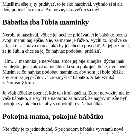
Musíš mi ešte aj ty pridávať, to je ako naschvál, vybralo si si ale
deň, pomyslí si mama. Ani nevie, ako veľmi sa mýli.
Bábätká iba ľúbia maminky
Nerobí to naschvál, vôbec jej nechce pridávať. Ale bábätko pozná
svoju mamu najlepšie. Vie, že mame je ťažko. Vycíti to. Správa sa
tak, ako sa správa mama, ako by jej chcelo povedať, že jej rozumie,
že ju ľúbi a chce sa jej čo najviac podobať, priblížiť.
„Hm…, maminka je nervózna, srdce jej bije silnejšie, dýcha inak,
rýchlejšie, je jej akosi naponáhlo. Ja som pokojné, tiché, uvoľnené.
Musím sa čo najviac podobať maminke, aby som jej bolo bližšie,
aby som sa jej páčilo…“ „rozmýšľa“ bábätko. A tak vzniká
začarovaný kruh.
Je však dôležité poznať, kde ten kruh začína. Zdroj nervozity nie je
vaše bábätko, ale vy. Nie nadarmo sa hovorí, že najprv musíte byť
pokojní vy, ak chcete, aby sa upokojilo vaše bábätko.
Pokojná mama, pokojné bábätko
Nie vždy je to jednoduché. S príchodom bábätka vyvstanú nové