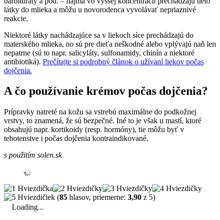
barbituráty a pod. – najmä vo vyššej koncentrácii prechádzajú tieto
látky do mlieka a môžu u novorodenca vyvolávať nepriaznivé
reakcie.
Niektoré látky nachádzajúce sa v liekoch síce prechádzajú do
materského mlieka, no sú pre dieťa neškodné alebo vplývajú naň len
nepatrne (sú to napr. salicyláty, sulfonamidy, chinín a niektoré
antibiotiká).
Prečítajte si podrobný článok o užívaní liekov počas
dojčenia.
A čo používanie krémov počas dojčenia?
Prípravky natreté na kožu sa vstrebú maximálne do podkožnej
vrstvy, to znamená, že sú bezpečné. Iné to je však u mastí, ktoré
obsahujú napr. kortikoidy (resp. hormóny), tie môžu byť v
tehotenstve i počas dojčenia kontraindikované.
s použitím solen.sk
(
85
hlasov, priemerne:
3,90
z 5)
Loading...