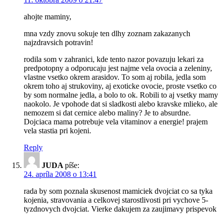
ahojte maminy,
mna vzdy znovu sokuje ten dlhy zoznam zakazanych
najzdravsich potravin!
rodila som v zahranici, kde tento nazor povazuju lekari za
predpotopny a odporucaju jest najme vela ovocia a zeleniny,
vlastne vsetko okrem arasidov. To som aj robila, jedla som
okrem toho aj strukoviny, aj exoticke ovocie, proste vsetko co
by som normalne jedla, a bolo to ok. Robili to aj vsetky mamy
naokolo. Je vpohode dat si sladkosti alebo kravske mlieko, ale
nemozem si dat cernice alebo maliny? Je to absurdne.
Dojciaca mama potrebuje vela vitaminov a energie! prajem
vela stastia pri kojeni.
Reply
JUDA
píše:
24. apríla 2008 o 13:41
rada by som poznala skusenost mamiciek dvojciat co sa tyka
kojenia, stravovania a celkovej starostlivosti pri vychove 5-
tyzdnovych dvojciat. Vierke dakujem za zaujimavy prispevok