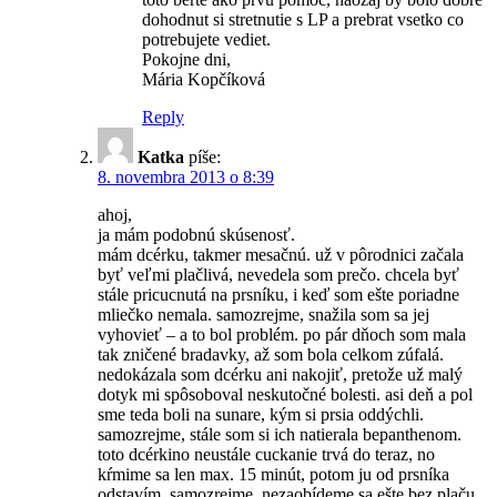
dohodnut si stretnutie s LP a prebrat vsetko co
potrebujete vediet.
Pokojne dni,
Mária Kopčíková
Reply
Katka
píše:
8. novembra 2013 o 8:39
ahoj,
ja mám podobnú skúsenosť.
mám dcérku, takmer mesačnú. už v pôrodnici začala
byť veľmi plačlivá, nevedela som prečo. chcela byť
stále pricucnutá na prsníku, i keď som ešte poriadne
mliečko nemala. samozrejme, snažila som sa jej
vyhovieť – a to bol problém. po pár dňoch som mala
tak zničené bradavky, až som bola celkom zúfalá.
nedokázala som dcérku ani nakojiť, pretože už malý
dotyk mi spôsoboval neskutočné bolesti. asi deň a pol
sme teda boli na sunare, kým si prsia oddýchli.
samozrejme, stále som si ich natierala bepanthenom.
toto dcérkino neustále cuckanie trvá do teraz, no
kŕmime sa len max. 15 minút, potom ju od prsníka
odstavím. samozrejme, nezaobídeme sa ešte bez plaču,