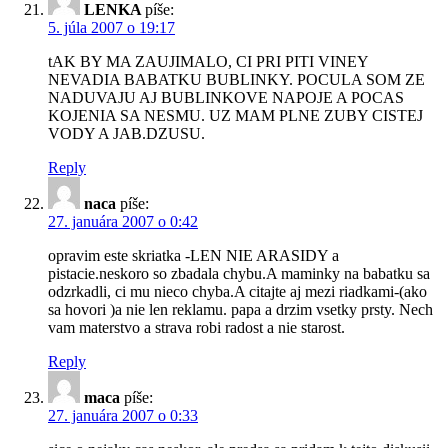
LENKA
píše:
5. júla 2007 o 19:17
tAK BY MA ZAUJIMALO, CI PRI PITI VINEY
NEVADIA BABATKU BUBLINKY. POCULA SOM ZE
NADUVAJU AJ BUBLINKOVE NAPOJE A POCAS
KOJENIA SA NESMU. UZ MAM PLNE ZUBY CISTEJ
VODY A JAB.DZUSU.
Reply
naca
píše:
27. januára 2007 o 0:42
opravim este skriatka -LEN NIE ARASIDY a
pistacie.neskoro so zbadala chybu.A maminky na babatku sa
odzrkadli, ci mu nieco chyba.A citajte aj mezi riadkami-(ako
sa hovori )a nie len reklamu. papa a drzim vsetky prsty. Nech
vam materstvo a strava robi radost a nie starost.
Reply
maca
píše:
27. januára 2007 o 0:33