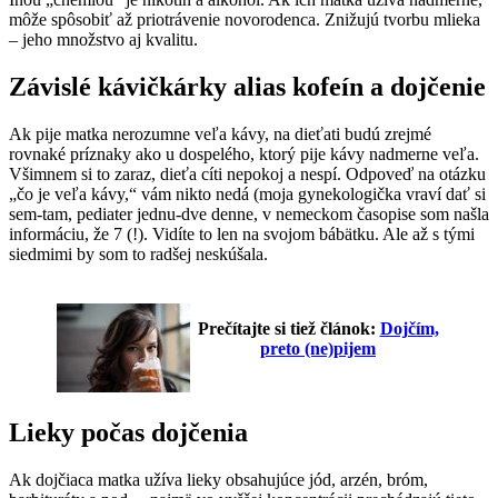
môže spôsobiť až priotrávenie novorodenca. Znižujú tvorbu mlieka
– jeho množstvo aj kvalitu.
Závislé kávičkárky alias kofeín
a dojčenie
Ak pije matka nerozumne veľa kávy, na dieťati budú zrejmé
rovnaké príznaky ako u dospelého, ktorý pije kávy nadmerne veľa.
Všimnem si to zaraz, dieťa cíti nepokoj a nespí. Odpoveď na otázku
„čo je veľa kávy,“ vám nikto nedá (moja gynekologička vraví dať si
sem-tam, pediater jednu-dve denne, v nemeckom časopise som našla
informáciu, že 7 (!). Vidíte to len na svojom bábätku. Ale až s tými
siedmimi by som to radšej neskúšala.
Prečítajte si tiež článok:
Dojčím,
preto (ne)pijem
Lieky počas dojčenia
Ak dojčiaca matka užíva lieky obsahujúce jód, arzén, bróm,