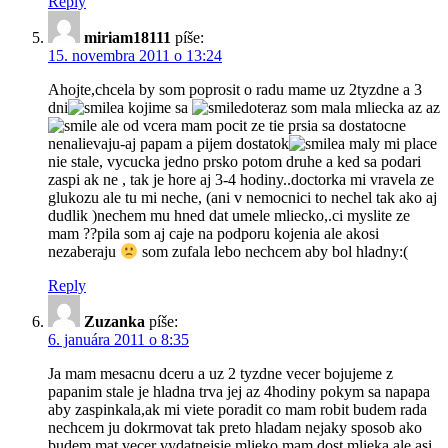
Reply
miriam18111
píše:
15. novembra 2011 o 13:24
Ahojte,chcela by som poprosit o radu mame uz 2tyzdne a 3
dni
a kojime sa
doteraz som mala mliecka az az
ale od vcera mam pocit ze tie prsia sa dostatocne
nenalievaju-aj papam a pijem dostatok
a maly mi place
nie stale, vycucka jedno prsko potom druhe a ked sa podari
zaspi ak ne , tak je hore aj 3-4 hodiny..doctorka mi vravela ze
glukozu ale tu mi neche, (ani v nemocnici to nechel tak ako aj
dudlik )nechem mu hned dat umele mliecko,.ci myslite ze
mam ??pila som aj caje na podporu kojenia ale akosi
nezaberaju
som zufala lebo nechcem aby bol hladny:(
Reply
Zuzanka
píše:
6. januára 2011 o 8:35
Ja mam mesacnu dceru a uz 2 tyzdne vecer bojujeme z
papanim stale je hladna trva jej az 4hodiny pokym sa napapa
aby zaspinkala,ak mi viete poradit co mam robit budem rada
nechcem ju dokrmovat tak preto hladam nejaky sposob ako
budem mat vecer vydatnejsie mlieko,mam dost mlieka ale asi