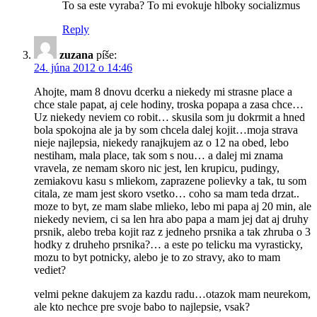
To sa este vyraba? To mi evokuje hlboky socializmus
Reply
zuzana
píše:
24. júna 2012 o 14:46
Ahojte, mam 8 dnovu dcerku a niekedy mi strasne place a
chce stale papat, aj cele hodiny, troska popapa a zasa chce…
Uz niekedy neviem co robit… skusila som ju dokrmit a hned
bola spokojna ale ja by som chcela dalej kojit…moja strava
nieje najlepsia, niekedy ranajkujem az o 12 na obed, lebo
nestiham, mala place, tak som s nou… a dalej mi znama
vravela, ze nemam skoro nic jest, len krupicu, pudingy,
zemiakovu kasu s mliekom, zaprazene polievky a tak, tu som
citala, ze mam jest skoro vsetko… coho sa mam teda drzat..
moze to byt, ze mam slabe mlieko, lebo mi papa aj 20 min, ale
niekedy neviem, ci sa len hra abo papa a mam jej dat aj druhy
prsnik, alebo treba kojit raz z jedneho prsnika a tak zhruba o 3
hodky z druheho prsnika?… a este po telicku ma vyrasticky,
mozu to byt potnicky, alebo je to zo stravy, ako to mam
vediet?
velmi pekne dakujem za kazdu radu…otazok mam neurekom,
ale kto nechce pre svoje babo to najlepsie, vsak?