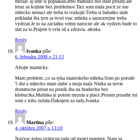
mesiac aj sme si poplakali,lebo matusko bol stale prisaty,ale
teraz sa kojime bez problemov.Tiez som mala pocit ze mu
mliecko nestaci ale treba to rozkojit.Treba si babatko stale
prikladat iba tym sa tvori viac mlieka a samozrejme treba
vydrzat.Je to na zaciatku velmi narocne ale ak vydrzis bude to
stat za to.Prajem ti vela sil a zdravia. alenka
Reply
Ivanka
píše:
6. februára 2008 o 21:13
Ahojte mamicky.
Mam problem ,co sa tyka materskeho mlieka.Som po porode
5 dni a mliecko mam slabe a moja mala Ninka sa nevie
dostatocne prisat na prsnik iba na bradavku bez
klobucika.Malinka je potom mrzuta a place.Prosim poradte mi
som z toho zufala.Dakujem za rady.Ivanka
Reply
Martina
píše:
4. októbra 2007 o 13:10
Navyse jedna uzitocna rada od mojej maminy. Nam sa