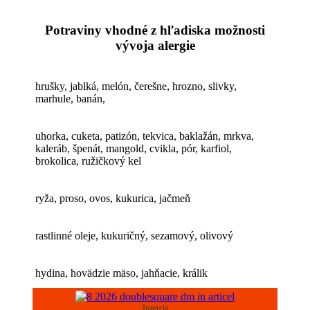
Potraviny vhodné z hľadiska možnosti
vývoja alergie
hrušky, jablká, melón, čerešne, hrozno, slivky,
marhule, banán,
uhorka, cuketa, patizón, tekvica, baklažán, mrkva,
kaleráb, špenát, mangold, cvikla, pór, karfiol,
brokolica, ružičkový kel
ryža, proso, ovos, kukurica, jačmeň
rastlinné oleje, kukuričný, sezamový, olivový
hydina, hovädzie mäso, jahňacie, králik
Inzercia