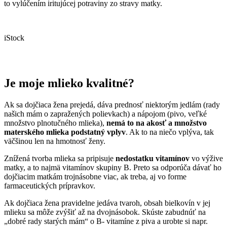
to vylúčením iritujúcej potraviny zo stravy matky.
iStock
Je moje mlieko kvalitné?
Ak sa dojčiaca žena prejedá, dáva prednosť niektorým jedlám (rady
našich mám o zapražených polievkach) a nápojom (pivo, veľké
množstvo plnotučného mlieka),
nemá to na akosť a množstvo
materského mlieka podstatný vplyv
. Ak to na niečo vplýva, tak
väčšinou len na hmotnosť ženy.
Znížená tvorba mlieka sa pripisuje
nedostatku vitamínov
vo výžive
matky, a to najmä vitamínov skupiny B. Preto sa odporúča dávať ho
dojčiacim matkám trojnásobne viac, ak treba, aj vo forme
farmaceutických prípravkov.
Ak dojčiaca žena pravidelne jedáva tvaroh, obsah bielkovín v jej
mlieku sa môže zvýšiť až na dvojnásobok. Skúste zabudnúť na
„dobré rady starých mám“ o B- vitamíne z piva a urobte si napr.