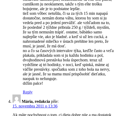
cumlíkom ju neoklamem, takže s tým ešte trošku
bojujeme, ale je to podstatne lepšie.
tiež som vôbec netušila, či sa za tých 15 min napapá
dostatočne, nemám doma váhu, ktorou by som si ju
vedela pred a po jedení prevážiť. ale vzhľadom na to,
že posledné 2 týždne pribrala 250 g / týždeň, myslím,
že sa tým nemusím trápiť. ostatne, bábätko samo
najlepšie vie, ako je hladné. a keď si už len cucká, a
nahromadené mliečko v ústach prehltne len preto, že
musí, je jasné, že má dosť.
no a čo sa časových intervalov týka, keďže často a veľa
plakala, prikladala som si ju každu hodinku a pol,
dvojhodinová prestávka bola úspechom. teraz už
vydržíme aj tri hodinky, v noci, keď spinká, máme aj
väčšie prestávky. spočiatku som z toho bola na nervy,
ale je jasné, že sa mama musí prispôsobiť dieťatku,
naopak to nefunguje.
držím palce!
Reply
Mária, redakcia
píše:
15. novembra 2011 o 13:36
Ak máte pochybnost o tom, ci dieta dobre pije a ma dostatok