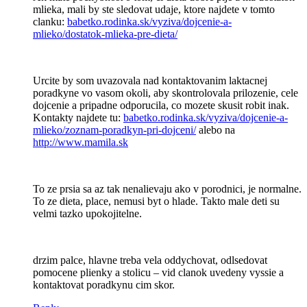
mlieka, mali by ste sledovat udaje, ktore najdete v tomto
clanku:
babetko.rodinka.sk/vyziva/dojcenie-a-
mlieko/dostatok-mlieka-pre-dieta/
Urcite by som uvazovala nad kontaktovanim laktacnej
poradkyne vo vasom okoli, aby skontrolovala prilozenie, cele
dojcenie a pripadne odporucila, co mozete skusit robit inak.
Kontakty najdete tu:
babetko.rodinka.sk/vyziva/dojcenie-a-
mlieko/zoznam-poradkyn-pri-dojceni/
alebo na
http://www.mamila.sk
To ze prsia sa az tak nenalievaju ako v porodnici, je normalne.
To ze dieta, place, nemusi byt o hlade. Takto male deti su
velmi tazko upokojitelne.
drzim palce, hlavne treba vela oddychovat, odlsedovat
pomocene plienky a stolicu – vid clanok uvedeny vyssie a
kontaktovat poradkynu cim skor.