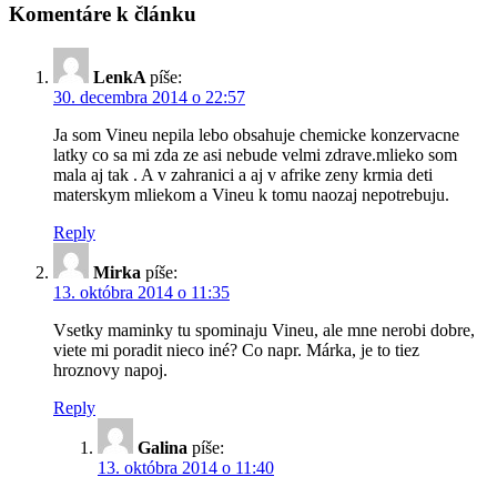
Komentáre k článku
LenkA
píše:
30. decembra 2014 o 22:57
Ja som Vineu nepila lebo obsahuje chemicke konzervacne
latky co sa mi zda ze asi nebude velmi zdrave.mlieko som
mala aj tak . A v zahranici a aj v afrike zeny krmia deti
materskym mliekom a Vineu k tomu naozaj nepotrebuju.
Reply
Mirka
píše:
13. októbra 2014 o 11:35
Vsetky maminky tu spominaju Vineu, ale mne nerobi dobre,
viete mi poradit nieco iné? Co napr. Márka, je to tiez
hroznovy napoj.
Reply
Galina
píše:
13. októbra 2014 o 11:40