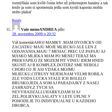
rozmýšlala som kvôli čomu lebo už prikrmujem banány a tak
lenže ja som si spomenula jedla som kyslú kapustu mohla
stoho plakať
Reply
Vaše menoANDREA
píše:
28. novembra 2009 o 20:32
Váš komentárAHOJ MAMKY .MAM DVOJICKY OD
ZACIATKU MAJU MOJE MLIECKO ALE LEN Z
ODSAVANIA,MAJU 7 MESIAC PREC UZ PAPAJU AJ
MASKO MLIEKA MAM PO MENEJ TERAZ MA
PREKVAPILO ZE MOZEM PIT VINEU IDEM HNED
SKUSIT AJ B KOMPLEX.DOTERZ SME NEBOLI
CHORI CO JE ASI VDAKA MOJMU
MLIECKU,CITRUSY NEJEM.NAM VELMI ROBILA
ZLE VODA LUCKA STALE ICH BOLELO
BRUSKO,JEDLA SOM AJ PARADAJKY Z NASEJ
ZAHRADY,Z TYCH SA
NEVYHADZALI.UHARKY,DAM SI AJ
ZEL.POLIEVKU,SALATY V LETE UPLNE V
POHODE.JE TO INDIVIDUALNE U KAZDEHO
DROBCA.