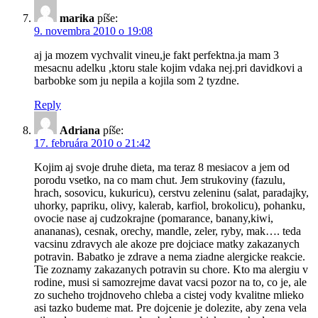
marika
píše:
9. novembra 2010 o 19:08
aj ja mozem vychvalit vineu,je fakt perfektna.ja mam 3
mesacnu adelku ,ktoru stale kojim vdaka nej.pri davidkovi a
barbobke som ju nepila a kojila som 2 tyzdne.
Reply
Adriana
píše:
17. februára 2010 o 21:42
Kojim aj svoje druhe dieta, ma teraz 8 mesiacov a jem od
porodu vsetko, na co mam chut. Jem strukoviny (fazulu,
hrach, sosovicu, kukuricu), cerstvu zeleninu (salat, paradajky,
uhorky, papriku, olivy, kalerab, karfiol, brokolicu), pohanku,
ovocie nase aj cudzokrajne (pomarance, banany,kiwi,
anananas), cesnak, orechy, mandle, zeler, ryby, mak…. teda
vacsinu zdravych ale akoze pre dojciace matky zakazanych
potravin. Babatko je zdrave a nema ziadne alergicke reakcie.
Tie zoznamy zakazanych potravin su chore. Kto ma alergiu v
rodine, musi si samozrejme davat vacsi pozor na to, co je, ale
zo sucheho trojdnoveho chleba a cistej vody kvalitne mlieko
asi tazko budeme mat. Pre dojcenie je dolezite, aby zena vela