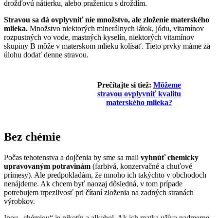
drožďovú nátierku, alebo praženicu s droždím.
Stravou sa dá ovplyvniť nie množstvo, ale zloženie materského
mlieka.
Množstvo niektorých minerálnych látok, jódu, vitamínov
rozpustných vo vode, mastných kyselín, niektorých vitamínov
skupiny B môže v materskom mlieku kolísať. Tieto prvky máme za
úlohu dodať denne stravou.
Prečítajte si tiež:
Môžeme
stravou ovplyvniť kvalitu
materského mlieka?
Bez chémie
Počas tehotenstva a dojčenia by sme sa mali
vyhnúť chemicky
upravovaným potravinám
(farbivá, konzervačné a chuťové
prímesy). Ale predpokladám, že mnoho ich takýchto v obchodoch
nenájdeme. Ak chcem byť naozaj dôsledná, v tom prípade
potrebujem trpezlivosť pri čítaní zloženia na zadných stranách
výrobkov.
Inou „chémiou“ je nikotín a alkohol. Ak ich matka užíva nadmerne,