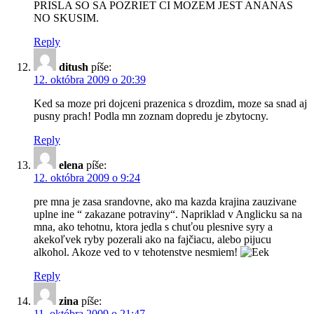
PRISLA SO SA POZRIET CI MOZEM JEST ANANAS
NO SKUSIM.
Reply
ditush
píše:
12. októbra 2009 o 20:39
Ked sa moze pri dojceni prazenica s drozdim, moze sa snad aj
pusny prach! Podla mn zoznam dopredu je zbytocny.
Reply
elena
píše:
12. októbra 2009 o 9:24
pre mna je zasa srandovne, ako ma kazda krajina zauzivane
uplne ine “ zakazane potraviny“. Napriklad v Anglicku sa na
mna, ako tehotnu, ktora jedla s chuťou plesnive syry a
akekoľvek ryby pozerali ako na fajčiacu, alebo pijucu
alkohol. Akoze ved to v tehotenstve nesmiem!
Reply
zina
píše:
11. októbra 2009 o 21:47