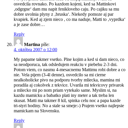
osvedcila rovnako. Po kazdom kojeni, ked sa Mattinkovi
‚odgrgne‘ dam mu napit fenikloveho caju. Po cajiku sa mu
dobre uvolnia plyny z ‚bruska‘. Niekedy pomoze aj par
kvapiek. Ked aj zjem nieco , co ma naduje, Matti to ‚vyprdka‘
a je zase dobre…
Reply
Martina
píše:
4. októbra 2007 o 12:00
My papame takmer vsetko. Plne kojim a ked si dam nieco, co
sa neodporuca, tak odsledujem reakciu v piebehu 2-3 dni.
Potom viem, co nasmu 4-mesacnemu Mattimu robi dobre a co
nie. Vela pijem (3-4l denne), osvedcilo sa mi cierne
nealkoholicke pivo na podporu tvorby mliecka, mamina mi
poradila aj cokolvek z tekvice. Uvarila mi tekvicovy privarok
a mliecko mi po nom priam vytekalo same. Myslim si, na
kazdu mamicku a babatko plati iny meter a tak treba len
skusat. Matti ma takmer 8 kil, spinka celu noc a papa kazde
tri-styri hodiny. No a stale sa smeje:-) Prajem vsetko najlepsie
mamickam na Slovensku.
Reply