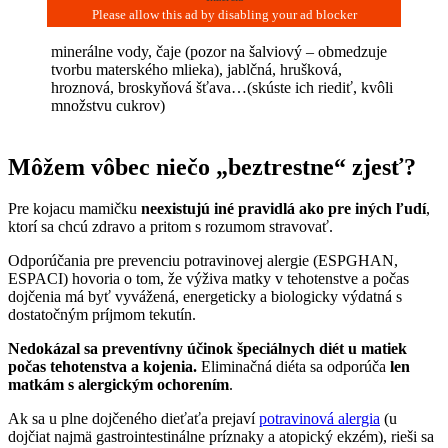
minerálne vody, čaje (pozor na šalviový – obmedzuje
tvorbu materského mlieka), jablčná, hrušková,
hroznová, broskyňová šťava…(skúste ich riediť, kvôli
množstvu cukrov)
Môžem vôbec niečo „beztrestne“ zjesť?
Pre kojacu mamičku
neexistujú iné pravidlá ako pre iných ľudí
,
ktorí sa chcú zdravo a pritom s rozumom stravovať.
Odporúčania pre prevenciu potravinovej alergie (ESPGHAN,
ESPACI) hovoria o tom, že výživa matky v tehotenstve a počas
dojčenia má byť vyvážená, energeticky a biologicky výdatná s
dostatočným príjmom tekutín.
Nedokázal sa preventívny účinok špeciálnych diét u matiek
počas tehotenstva a kojenia.
Eliminačná diéta sa odporúča
len
matkám s alergickým ochorením
.
Ak sa u plne dojčeného dieťaťa prejaví
potravinová alergia
(u
dojčiat najmä gastrointestinálne príznaky a atopický ekzém), rieši sa