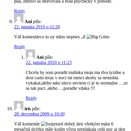
pila, zdravo sa stravovala a bola psychicky v pohode.
Reply
Ani
píše:
22. januára 2010 o 11:20
Váš komentárco tu uy nikto nepises „ň
Reply
Ani
píše:
22. januára 2010 o 11:23
Chcela by som poradit malinka moja ma dva tyzdne a
dost casto teraz v noci mi mrnci akoby sa nemohla
vykakat,alebo take nieco neviem ci je to normalne …ze
sa tak puci ,alebo …poradte vdaka !!!
Reply
iris
píše:
28. decembra 2009 o 10:30
Váš komentár
dobrý den všetkým mám 6
mesačnú dcérku stále kojím včera preplakala celú noc aj den