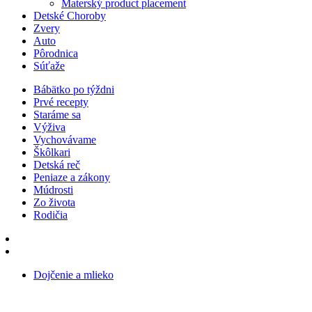
Materský product placement
Detské Choroby
Zvery
Auto
Pôrodnica
Súťaže
Bábätko po týždni
Prvé recepty
Staráme sa
Výživa
Vychovávame
Škôlkari
Detská reč
Peniaze a zákony
Múdrosti
Zo života
Rodičia
Dojčenie a mlieko