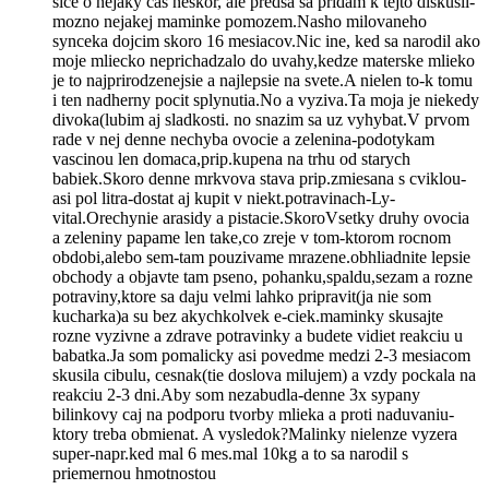
sice o nejaky cas neskor, ale predsa sa pridam k tejto diskusii-
mozno nejakej maminke pomozem.Nasho milovaneho
synceka dojcim skoro 16 mesiacov.Nic ine, ked sa narodil ako
moje mliecko neprichadzalo do uvahy,kedze materske mlieko
je to najprirodzenejsie a najlepsie na svete.A nielen to-k tomu
i ten nadherny pocit splynutia.No a vyziva.Ta moja je niekedy
divoka(lubim aj sladkosti. no snazim sa uz vyhybat.V prvom
rade v nej denne nechyba ovocie a zelenina-podotykam
vascinou len domaca,prip.kupena na trhu od starych
babiek.Skoro denne mrkvova stava prip.zmiesana s cviklou-
asi pol litra-dostat aj kupit v niekt.potravinach-Ly-
vital.Orechynie arasidy a pistacie.SkoroVsetky druhy ovocia
a zeleniny papame len take,co zreje v tom-ktorom rocnom
obdobi,alebo sem-tam pouzivame mrazene.obhliadnite lepsie
obchody a objavte tam pseno, pohanku,spaldu,sezam a rozne
potraviny,ktore sa daju velmi lahko pripravit(ja nie som
kucharka)a su bez akychkolvek e-ciek.maminky skusajte
rozne vyzivne a zdrave potravinky a budete vidiet reakciu u
babatka.Ja som pomalicky asi povedme medzi 2-3 mesiacom
skusila cibulu, cesnak(tie doslova milujem) a vzdy pockala na
reakciu 2-3 dni.Aby som nezabudla-denne 3x sypany
bilinkovy caj na podporu tvorby mlieka a proti naduvaniu-
ktory treba obmienat. A vysledok?Malinky nielenze vyzera
super-napr.ked mal 6 mes.mal 10kg a to sa narodil s
priemernou hmotnostou