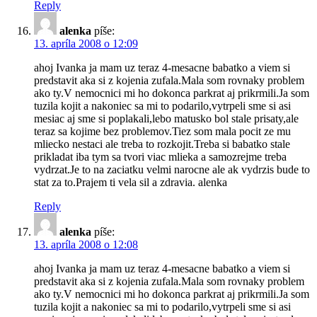
Reply
alenka
píše:
13. apríla 2008 o 12:09
ahoj Ivanka ja mam uz teraz 4-mesacne babatko a viem si
predstavit aka si z kojenia zufala.Mala som rovnaky problem
ako ty.V nemocnici mi ho dokonca parkrat aj prikrmili.Ja som
tuzila kojit a nakoniec sa mi to podarilo,vytrpeli sme si asi
mesiac aj sme si poplakali,lebo matusko bol stale prisaty,ale
teraz sa kojime bez problemov.Tiez som mala pocit ze mu
mliecko nestaci ale treba to rozkojit.Treba si babatko stale
prikladat iba tym sa tvori viac mlieka a samozrejme treba
vydrzat.Je to na zaciatku velmi narocne ale ak vydrzis bude to
stat za to.Prajem ti vela sil a zdravia. alenka
Reply
alenka
píše:
13. apríla 2008 o 12:08
ahoj Ivanka ja mam uz teraz 4-mesacne babatko a viem si
predstavit aka si z kojenia zufala.Mala som rovnaky problem
ako ty.V nemocnici mi ho dokonca parkrat aj prikrmili.Ja som
tuzila kojit a nakoniec sa mi to podarilo,vytrpeli sme si asi