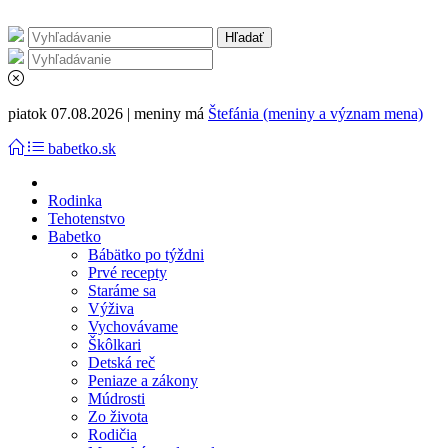
piatok 07.08.2026 | meniny má
Štefánia (meniny a význam mena)
babetko.sk
Rodinka
Tehotenstvo
Babetko
Bábätko po týždni
Prvé recepty
Staráme sa
Výživa
Vychovávame
Škôlkari
Detská reč
Peniaze a zákony
Múdrosti
Zo života
Rodičia