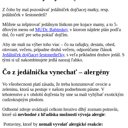
Z čoho by mal pozostávať jedálniček dojčiacej matky, resp.
jedálniček v šestonedelí?
Môžete sa inšpirovať jedálnym lístkom pre kojace mamy, a to 5-
dňovým menu od
MUDr. Babinskej
, v ktorom nájdete plán podľa
dní, čo variť pre seba pokiaľ dojčím.
Aby ste mali na výber toho viac – čo na raňajky, desiatu, obed,
olovrant, večeru, prípadne druhú večeru, odporúčame článok
Jedálniček dojčiacej šestonedieľky
, s veľa príkladmi druhov jedál. S
tými si už nakombinujete jedlá naozaj ľahko.
Čo z jedálnička vynechať – alergény
Vo všeobecnosti platí zásada, že treba konzumovať ovocie a
zeleninu, ktorá sa pestuje v našom podnebnom pásme. V
tehotenstve a v období dojčenia by sme sa mali vyhýbať exotickým
cudzokrajným plodom.
Odborné zdroje uvádzajú celkom hrozivo dlhý zoznam potravín,
ktoré sú
nevhodné z hľadiska možnosti vývoja alergie
:
Potraviny, ktoré by
nemali vyvolať alergické reakcie: