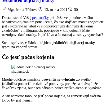
Jedálniček dojčiacej matky
Mgr. Ivona Tóthová
13. marca 2021
50
Dostali ste od Vašej
pediatričky
pri návšteve poradne s vaším
bábätkom-dojčiatkom ponaučenie, čo ako dojčiaca matka (ne)smiete
jesť? Pozeráte na tabuľky s odporúčanými dennými dávkami
„kadečoho“ v miligramoch, poprípade v kilojouloch? Máte
nezodpovedané otázky, či piť kávu a čo naozaj zo stravy vynechať?
Ste tu správne,
v článku nájdete jedálniček dojčiacej matky
s
typmi na vhodnú stravu.
Čo jesť počas kojenia
shutterstock
Mnohé dojčiace mamičky
preventívne vylučujú
zo svojho
jedálnička potenciálne rizikové potraviny, pretože sa obávajú, že
čokoľvek zjedia, bude ich bábätko bolieť bruško alebo sa vyhádže.
A tak namiesto toho, čo jesť počas kojenia, sa zameriavajú skôr na
to, čo by jesť nemali.