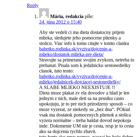
Reply
Mária, redakcia
píše:
24. júna 2012 o 15:40
Aby ste vedeli ci ma dieta dostatocny prijem
mlieka, sledujete jeho pomocene plienky a
stolicu. Viac info k tomu citajte v tomto clanku
babetko.rodinka.sk/vyziva/dojcenie-a-
mlieko/dostatok-mlieka-pre-dieta/
Stravujte sa primerane svojim zvykom, netreba to
prehanat. Pisala som k jedalnicku sestonedielky
clanok, tuto tento:
babetko.rodinka.sk/vyziva/dojcenie-a-
mlieko/jedalnicek-dojciacej-sestonedielky/
A SLABE MLIEKO NEEXISTUJE !!
Dieta moze plakat zv ela dovodov a hlad je len
jednym z nich, male deti sa na prsniku casto
upokojuju, je to pre nich prirodzeny sposob – co
moze vyzerat, ze niekedy su „bez dna“. POkial
vsak ma dostatok pomocenych plienok a stolica
vyzera normalne – treba haldat dovod nepokoja
inde. Dokrmenie UM nie je cesta, resp je to cesta
ako sa dojcenia rychlo zbavit.
toto berte ako prvu pomoc, naozaj by bolo dobre