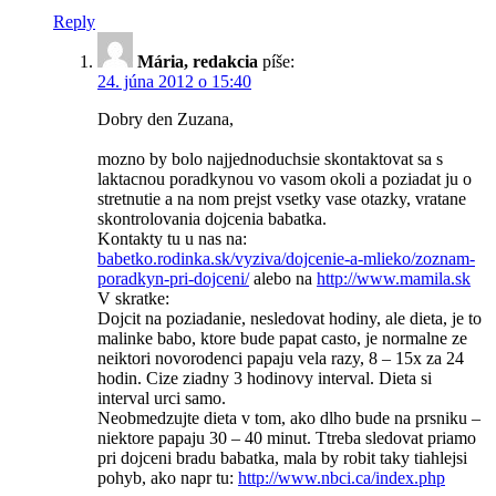
Reply
Mária, redakcia
píše:
24. júna 2012 o 15:40
Dobry den Zuzana,
mozno by bolo najjednoduchsie skontaktovat sa s
laktacnou poradkynou vo vasom okoli a poziadat ju o
stretnutie a na nom prejst vsetky vase otazky, vratane
skontrolovania dojcenia babatka.
Kontakty tu u nas na:
babetko.rodinka.sk/vyziva/dojcenie-a-mlieko/zoznam-
poradkyn-pri-dojceni/
alebo na
http://www.mamila.sk
V skratke:
Dojcit na poziadanie, nesledovat hodiny, ale dieta, je to
malinke babo, ktore bude papat casto, je normalne ze
neiktori novorodenci papaju vela razy, 8 – 15x za 24
hodin. Cize ziadny 3 hodinovy interval. Dieta si
interval urci samo.
Neobmedzujte dieta v tom, ako dlho bude na prsniku –
niektore papaju 30 – 40 minut. Ttreba sledovat priamo
pri dojceni bradu babatka, mala by robit taky tiahlejsi
pohyb, ako napr tu:
http://www.nbci.ca/index.php