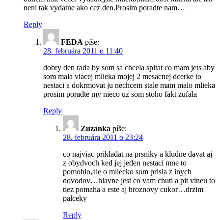
neni tak vydatne ako cez den.Prosim poradte nam…
Reply
FEDA
píše:
28. februára 2011 o 11:40
dobry den rada by som sa chcela spitat co mam jets aby
som mala viacej mlieka mojej 2 mesacnej dcerke to
nestaci a dokrmovat ju nechcem stale mam malo mlieka
prosim poradte my nieco uz som stoho fakt zufala
Reply
Zuzanka
píše:
28. februára 2011 o 23:24
co najviac prikladat na prsniky a kludne davat aj
z obydvoch ked jej jeden nestaci mne to
pomohlo,ale o mliecko som prisla z inych
dovodov…hlavne jest co vam chuti a pit vineu to
tiez pomaha a este aj hroznovy cukor…drzim
palceky
Reply