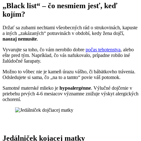
„Black list“ – čo nesmiem jesť, keď
kojím?
Držať sa zubami nechtami všeobecných rád o strukovinách, kapuste
a iných „zakázaných“ potravinách v období, kedy žena dojčí,
naozaj nemusíte
.
Vyvarujte sa toho, čo vám nerobilo dobre
počas tehotenstva
, alebo
ešte pred tým. Napríklad, čo vás nafukovalo, prípadne robilo iné
žalúdočné šarapaty.
Možno to vôbec nie je kameň úrazu vášho, či bábätkovho trávenia.
Odsledujete si sama, čo „na to a tamto“ povie váš potomok.
Samotné materské mlieko je
hypoalergénne
. Výlučné dojčenie v
priebehu prvých 4-6 mesiacov významne znižuje výskyt alergických
ochorení.
Jedálniček kojacej matky