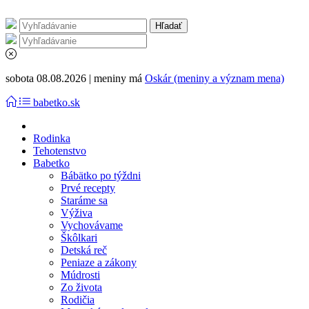
sobota 08.08.2026 | meniny má
Oskár (meniny a význam mena)
babetko.sk
Rodinka
Tehotenstvo
Babetko
Bábätko po týždni
Prvé recepty
Staráme sa
Výživa
Vychovávame
Škôlkari
Detská reč
Peniaze a zákony
Múdrosti
Zo života
Rodičia