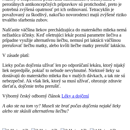
perorálnych antikoncepčných prípravkov sú protichodné, preto je
potrebná zvýšená opatrnosť pri ich ordinovaní. Tetracyklín je
považovaný za škodlivý, nakoľko novorodenci majú zvýšené riziko
trvalého sfarbenia zubov.
Našťastie väčšina liekov prechádzajúca do materského mlieka nemá
nežiadúca účinky. Keď ošetrujúci lekár pozná parametre liečiva a
prípadne využije alternatívnu liečbu, nemusí pri laktácii väčšinou
prerušovať liečbu matky, alebo kvôli liečbe matky prerušiť laktáciu.
V zásade platí:
Lieky počas dojčenia užívať len po odporúčaní lekára, ktorý nijaký
liek nepredpíše, pokiaľ to nebude nevyhnutné. Niektoré lieky sa
dostávajú do materského mlieka iba v malých dávkach, a tak nie sú
nebezpečné. Ak však liek, ktorý sa musí užívať, ohrozuje zdravie
dieťaťa, dojčenie treba prerušiť.
Výborný český odborný článok
Léky a dojčení
A ako ste na tom vy? Museli ste brať počas dojčenia nejaké lieky
alebo ste skúsili alternatívnu liečbu?