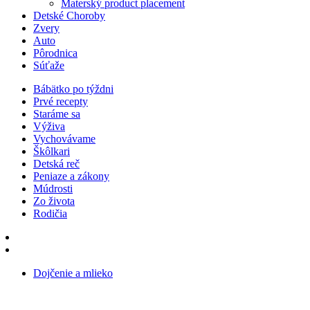
Materský product placement
Detské Choroby
Zvery
Auto
Pôrodnica
Súťaže
Bábätko po týždni
Prvé recepty
Staráme sa
Výživa
Vychovávame
Škôlkari
Detská reč
Peniaze a zákony
Múdrosti
Zo života
Rodičia
Dojčenie a mlieko