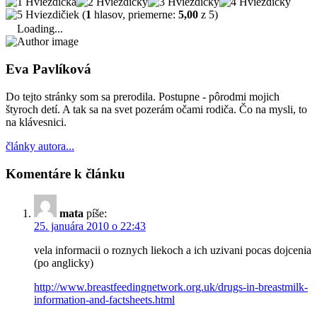
(
1
hlasov, priemerne:
5,00
z 5)
Loading...
Eva Pavlíková
Do tejto stránky som sa prerodila. Postupne - pôrodmi mojich
štyroch detí. A tak sa na svet pozerám očami rodiča. Čo na mysli, to
na klávesnici.
články autora...
Komentáre k článku
mata
píše:
25. januára 2010 o 22:43
vela informacii o roznych liekoch a ich uzivani pocas dojcenia
(po anglicky)
http://www.breastfeedingnetwork.org.uk/drugs-in-breastmilk-
information-and-factsheets.html