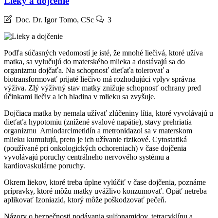
Lieky a dojčenie
Doc. Dr. Igor Tomo, CSc
3
Podľa súčasných vedomostí je isté, že mnohé liečivá, ktoré užíva
matka, sa vylučujú do materského mlieka a dostávajú sa do
organizmu dojčaťa. Na schopnosť dieťaťa tolerovať a
biotransformovať prijaté liečivo má rozhodujúci vplyv správna
výživa. Zlý výživný stav matky znižuje schopnosť ochrany pred
účinkami liečiv a ich hladina v mlieku sa zvyšuje.
Dojčiaca matka by nemala užívať zlúčeniny lítia, ktoré vyvolávajú u
dieťaťa hypotomiu (znížené svalové napätie), stavy prehriatia
organizmu Amiodarcimetidín a metronidazol sa v materskom
mlieku kumulujú, preto je ich užívanie rizikové. Cytostatiká
(používané pri onkologických ochoreniach) v čase dojčenia
vyvolávajú poruchy centrálneho nervového systému a
kardiovaskulárne poruchy.
Okrem liekov, ktoré treba úplne vylúčiť v čase dojčenia, poznáme
prípravky, ktoré môžu matky uvážlivo konzumovať. Opäť netreba
aplikovať Izoniazid, ktorý môže poškodzovať pečeň.
Názory o bezpečnosti podávania sulfonamidov, tetracyklínu a