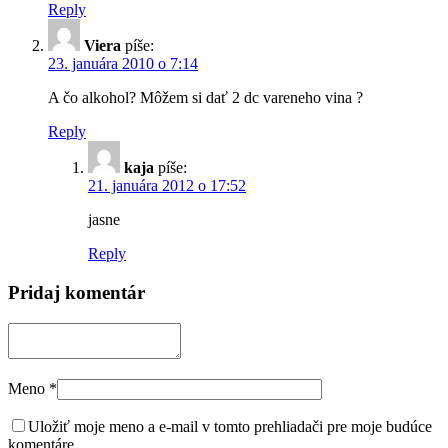
Reply
Viera
píše:
23. januára 2010 o 7:14
A čo alkohol? Môžem si dať 2 dc vareneho vina ?
Reply
kaja
píše:
21. januára 2012 o 17:52
jasne
Reply
Pridaj komentár
Meno
*
Uložiť moje meno a e-mail v tomto prehliadači pre moje budúce
komentáre.