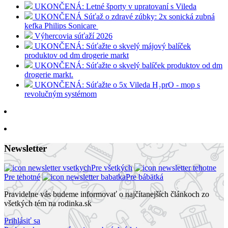
UKONČENÁ: Letné športy v upratovaní s Vileda
UKONČENÁ Súťaž o zdravé zúbky: 2x sonická zubná
kefka Philips Sonicare
Výhercovia súťaží 2026
UKONČENÁ: Súťažte o skvelý májový balíček
produktov od dm drogerie markt
UKONČENÁ: Súťažte o skvelý balíček produktov od dm
drogerie markt.
UKONČENÁ: Súťažte o 5x Vileda H₂prO - mop s
revolučným systémom
Newsletter
Pre všetkých
Pre tehotné
Pre bábätká
Pravidelne vás budeme informovať o najčítanejších článkoch zo
všetkých tém na rodinka.sk
Prihlásiť sa