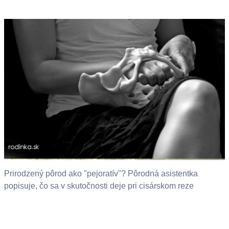
Prirodzený pôrod ako "pejoratív"? Pôrodná asistentka
popisuje, čo sa v skutočnosti deje pri cisárskom reze