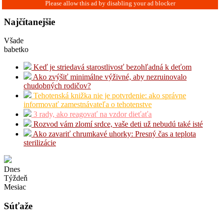
Najčítanejšie
Všade
babetko
Keď je striedavá starostlivosť bezohľadná k deťom
Ako zvýšiť minimálne výživné, aby nezruinovalo
chudobných rodičov?
Tehotenská knižka nie je potvrdenie: ako správne
informovať zamestnávateľa o tehotenstve
3 rady, ako reagovať na vzdor dieťaťa
Rozvod vám zlomí srdce, vaše deti už nebudú také isté
Ako zavariť chrumkavé uhorky: Presný čas a teplota
sterilizácie
Dnes
Týždeň
Mesiac
Súťaže