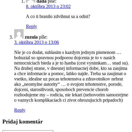
dada
píše:
8. októbra 2013 o 23:02
A co ti branilo zdvihnut sa a odist?
Reply
zuzula
píše:
3. októbra 2013 o 13:06
Nie je co dodat, suhlasim s kazdym jednym pismenom …
bohuzial so spravnou podporou dojcenia je to v nasich
nemocniciach bieda a je to hanba (cest vynimkam… snad su).
Na druhej strane, v dnesnej informacnej dobe, kto sa zaujima
a chce informacie a pomoc, lahko najde. Treba sa zaujimat o
vsetko, idealne uz pocas tehotenstva a zdravotnikov nebrat
ako „neomylne autority“ … o svojom tehotenstve, porode,
dojceni, starostlivosti, sposoboch prevencie chorob
rozhodujeme my – rodicia, nie lekari (nehovorim samozrejme
o vaznych komplikaciach ci zivot ohrozujucich pripadoch)
Reply
Pridaj komentár