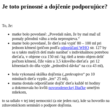
Je toto prínosné a dojčenie podporujúce?
To, že:
matke bolo povedané: „
Povedali nám, že by mal maž už
pomaly pôrodnú váhu a teda neprospieva.
“
mame bolo povedané, že dieťa má vypiť 80 – 100 ml pri
jednom kŕmení (pričom podľa
odporúčaní WHO
str. 127 by
sa u takto malých detí malo narábať s individuálnou potrebou
dieťaťa, v objeme cca 150 ml / kg /deň a tento objem deliť
počtom kŕmení, čiže vám u 3,5 kilového dieťaťa
pri 12
kŕmeniach do dňa vyjde „jednotlivá dávka“ na cca 43 ml),
bola vykonaná skúška dojčenia („prekvapivo“ po 10
minútach dieťa vypilo „len“ 25 ml),
mama dostala odporúčanie dojčiť dieťa každé tri hodiny
a dokrmovala ho kvôli
novorodeneckej žltačke
umelým
mliekom,
to sa udialo v tej istej nemocnici (a nie jeden raz), kde sa hovorilo na
zdravotníckom seminári o podpore dojčenia.