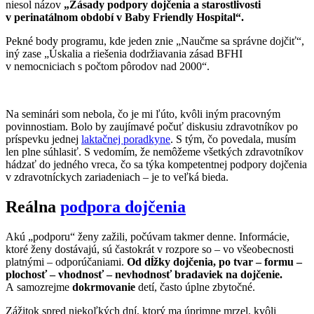
niesol názov
„Zásady podpory dojčenia a starostlivosti
v perinatálnom období v Baby Friendly Hospital“.
Pekné body programu, kde jeden znie „Naučme sa správne dojčiť“,
iný zase „Úskalia a riešenia dodržiavania zásad BFHI
v nemocniciach s počtom pôrodov nad 2000“.
Na seminári som nebola, čo je mi ľúto, kvôli iným pracovným
povinnostiam. Bolo by zaujímavé počuť diskusiu zdravotníkov po
príspevku jednej
laktačnej poradkyne
. S tým, čo povedala, musím
len plne súhlasiť. S vedomím, že nemôžeme všetkých zdravotníkov
hádzať do jedného vreca, čo sa týka kompetentnej podpory dojčenia
v zdravotníckych zariadeniach – je to veľká bieda.
Reálna
podpora dojčenia
Akú „podporu“ ženy zažili, počúvam takmer denne. Informácie,
ktoré ženy dostávajú, sú častokrát v rozpore so – vo všeobecnosti
platnými – odporúčaniami.
Od dĺžky dojčenia, po tvar – formu –
plochosť – vhodnosť – nevhodnosť bradaviek na dojčenie.
A samozrejme
dokrmovanie
detí, často úplne zbytočné.
Zážitok spred niekoľkých dní, ktorý ma úprimne mrzel, kvôli