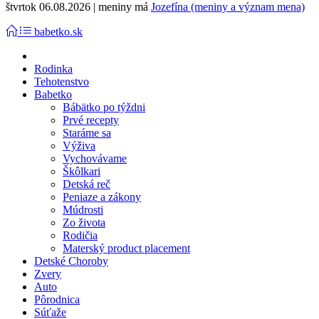
štvrtok 06.08.2026 | meniny má
Jozefína (meniny a význam mena)
babetko.sk
Rodinka
Tehotenstvo
Babetko
Bábätko po týždni
Prvé recepty
Staráme sa
Výživa
Vychovávame
Škôlkari
Detská reč
Peniaze a zákony
Múdrosti
Zo života
Rodičia
Materský product placement
Detské Choroby
Zvery
Auto
Pôrodnica
Súťaže