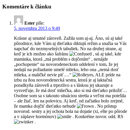
Komentáre k článku
Ester
píše:
5. novembra 2013 o 9:49
Krásne aj smutné zároveň. Zažila som aj-aj. Áno, sú aj také
pôrodnice, kde Vám aj dieťatku diktujú režim a snažia sa Vás
napchať do nezmyselných tabuliek. No na druhej strane, aj
keď je ich možno ako šafránu
, sú aj také, kde
maminka, ktorá „má problém s dojčením“ , nenájde
„pochopenie“ na novorodeneckom oddelení v tom, že jej
nedajú na požiadanie umelé mlieko, lebo ona „nemá dosť
mlieka, a maličké nevie piť….“
, ALE príde na
izbu za ňou novorodenecká sestra, ktorá je aj laktačná
poradkyňa zároveň a trpezlivo a s láskou jej ukazuje a
vysvetľuje, že má dosť mliečka, ako si má dieťatko priložiť…
Osobne som sa s takouto situáciou stretla a veľmi ma potešila
– ale žiaľ, len na polovicu. Aj keď, od začiatku bolo zrejmé,
že mamka dojčiť dieťatko nebude
. No prístup
novorod. sestry a jej ochota bola na dojatie (xi, ešte po pôrode
a v záplave hormónov)
. Konkrétne novor. odd. RS
.