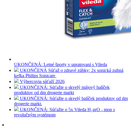
UKONČENÁ: Letné športy v upratovaní s Vileda
UKONČENÁ Súťaž o zdravé zúbky: 2x sonická zubná
kefka Philips Sonicare
Výhercovia súťaží 2026
UKONČENÁ: Súťažte o skvelý májový balíček
produktov od dm drogerie markt
UKONČENÁ: Súťažte o skvelý balíček produktov od dm
drogerie markt.
UKONČENÁ: Súťažte o 5x Vileda H₂prO - mop s
revolučným systémom