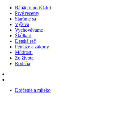
Bábätko po týždni
Prvé recepty
Staráme sa
Výživa
Vychovávame
Škôlkari
Detská reč
Peniaze a zákony
Múdrosti
Zo života
Rodičia
Dojčenie a mlieko