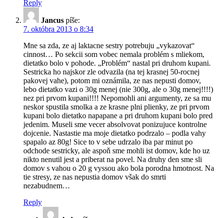
Reply
Jancus
píše:
7. októbra 2013 o 8:34
Mne sa zda, ze aj laktacne sestry potrebuju „vykazovat“
cinnost… Po sekcii som vobec nemala problém s mliekom,
dietatko bolo v pohode. „Problém“ nastal pri druhom kupani.
Sestricka ho najskor zle odvazila (na tej krasnej 50-rocnej
pakovej vahe), potom mi oznámila, ze nas nepusti domov,
lebo dietatko vazi o 30g menej (nie 300g, ale o 30g menej!!!!)
nez pri prvom kupani!!!! Nepomohli ani argumenty, ze sa mu
neskor spustila smolka a ze krasne plni plienky, ze pri prvom
kupani bolo dietatko napapane a pri druhom kupani bolo pred
jedenim. Museli sme vecer absolvovat ponizujuce kontrolne
dojcenie. Nastastie ma moje dietatko podrzalo – podla vahy
spapalo az 80g! Sice to v sebe udrzalo iba par minut po
odchode sestricky, ale aspoň sme mohli ist domov, kde ho uz
nikto nenutil jest a priberat na povel. Na druhy den sme sli
domov s vahou o 20 g vyssou ako bola porodna hmotnost. Na
tie stresy, ze nas nepustia domov však do smrti
nezabudnem…
Reply