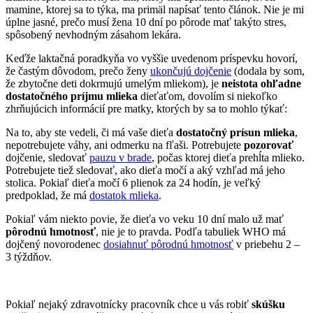
mamine, ktorej sa to týka, ma primäl napísať tento článok. Nie je mi
úplne jasné, prečo musí žena 10 dní po pôrode mať takýto stres,
spôsobený nevhodným zásahom lekára.
Keďže laktačná poradkyňa vo vyššie uvedenom príspevku hovorí,
že častým dôvodom, prečo ženy
ukončujú dojčenie
(dodala by som,
že zbytočne deti dokrmujú umelým mliekom), je
neistota ohľadne
dostatočného príjmu mlieka
dieťaťom, dovolím si niekoľko
zhrňujúcich informácií pre matky, ktorých by sa to mohlo týkať:
Na to, aby ste vedeli, či má vaše dieťa
dostatočný prísun mlieka
,
nepotrebujete váhy, ani odmerku na fľaši. Potrebujete
pozorovať
dojčenie, sledovať
pauzu v brade
, počas ktorej dieťa prehĺta mlieko.
Potrebujete tiež sledovať, ako dieťa močí a aký vzhľad má jeho
stolica. Pokiaľ dieťa močí 6 plienok za 24 hodín, je veľký
predpoklad, že má
dostatok mlieka
.
Pokiaľ vám niekto povie, že dieťa vo veku 10 dní malo už mať
pôrodnú hmotnosť
, nie je to pravda. Podľa tabuliek WHO má
dojčený novorodenec
dosiahnuť pôrodnú hmotnosť
v priebehu 2 –
3 týždňov.
Pokiaľ nejaký zdravotnícky pracovník chce u vás robiť
skúšku