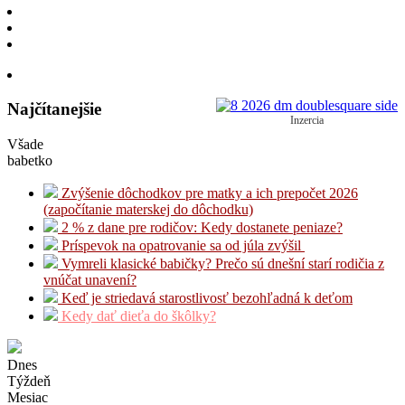
Najčítanejšie
Inzercia
Všade
babetko
Zvýšenie dôchodkov pre matky a ich prepočet 2026
(započítanie materskej do dôchodku)
2 % z dane pre rodičov: Kedy dostanete peniaze?
Príspevok na opatrovanie sa od júla zvýšil
Vymreli klasické babičky? Prečo sú dnešní starí rodičia z
vnúčat unavení?
Keď je striedavá starostlivosť bezohľadná k deťom
Kedy dať dieťa do škôlky?
Dnes
Týždeň
Mesiac