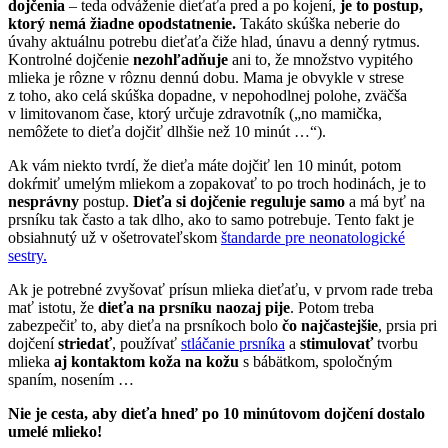
dojčenia
– teda odváženie dieťaťa pred a po kojení,
je to postup,
ktorý nemá žiadne opodstatnenie.
Takáto skúška neberie do
úvahy aktuálnu potrebu dieťaťa čiže hlad, únavu a denný rytmus.
Kontrolné dojčenie
nezohľadňuje
ani to, že množstvo vypitého
mlieka je rôzne v rôznu dennú dobu. Mama je obvykle v strese
z toho, ako celá skúška dopadne, v nepohodlnej polohe, zväčša
v limitovanom čase, ktorý určuje zdravotník („no mamička,
nemôžete to dieťa dojčiť dlhšie než 10 minút …“).
Ak vám niekto tvrdí, že dieťa máte dojčiť len 10 minút, potom
dokŕmiť umelým mliekom a zopakovať to po troch hodinách, je to
nesprávny
postup.
Dieťa si dojčenie reguluje samo
a má byť na
prsníku tak často a tak dlho, ako to samo potrebuje. Tento fakt je
obsiahnutý už v ošetrovateľskom
štandarde pre neonatologické
sestry.
Ak je potrebné zvyšovať prísun mlieka dieťaťu, v prvom rade treba
mať istotu, že
dieťa na prsníku naozaj pije
. Potom treba
zabezpečiť to, aby dieťa na prsníkoch bolo
čo najčastejšie
, prsia pri
dojčení
striedať
, používať
stláčanie prsníka
a
stimulovať
tvorbu
mlieka
aj kontaktom koža na kožu
s bábätkom, spoločným
spaním, nosením …
Nie je cesta, aby dieťa hneď po 10 minútovom dojčení dostalo
umelé mlieko!