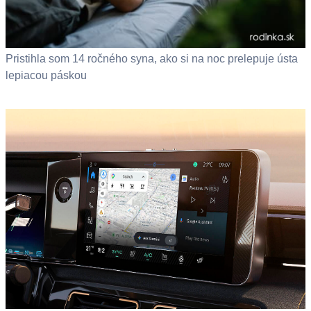
Pristihla som 14 ročného syna, ako si na noc prelepuje ústa
lepiacou páskou