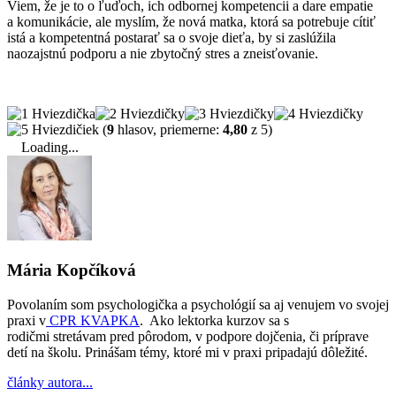
Viem, že je to o ľuďoch, ich odbornej kompetencii a dare empatie
a komunikácie, ale myslím, že nová matka, ktorá sa potrebuje cítiť
istá a kompetentná postarať sa o svoje dieťa, by si zaslúžila
naozajstnú podporu a nie zbytočný stres a zneisťovanie.
(
9
hlasov, priemerne:
4,80
z 5)
Loading...
Mária Kopčíková
Povolaním som psychologička a psychológií sa aj venujem vo svojej
praxi v
CPR KVAPKA
. Ako lektorka kurzov sa s
rodičmi stretávam pred pôrodom, v podpore dojčenia, či príprave
detí na školu. Prinášam témy, ktoré mi v praxi pripadajú dôležité.
články autora...