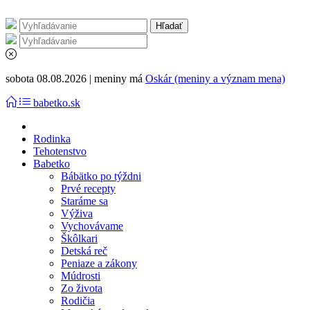
sobota 08.08.2026 | meniny má
Oskár (meniny a význam mena)
babetko.sk
Rodinka
Tehotenstvo
Babetko
Bábätko po týždni
Prvé recepty
Staráme sa
Výživa
Vychovávame
Škôlkari
Detská reč
Peniaze a zákony
Múdrosti
Zo života
Rodičia