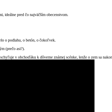
mi, ideálne pred čo najväčším obecenstvom.
elo o podlahu, o betón, o čokoľvek.
ým (prečo asi?).
a schyľuje v obchoďáku k dôverne známej scénke, lenže o zem sa nako