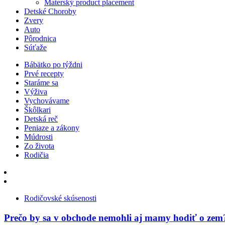
Materský product placement
Detské Choroby
Zvery
Auto
Pôrodnica
Súťaže
Bábätko po týždni
Prvé recepty
Staráme sa
Výživa
Vychovávame
Škôlkari
Detská reč
Peniaze a zákony
Múdrosti
Zo života
Rodičia
Rodičovské skúsenosti
Prečo by sa v obchode nemohli aj mamy hodiť o zem?