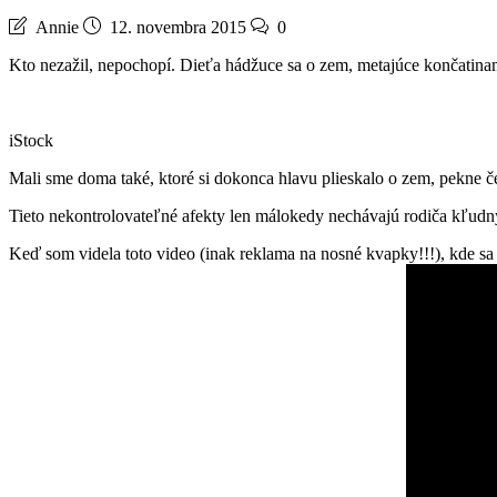
Annie
12. novembra 2015
0
Kto nezažil, nepochopí. Dieťa hádžuce sa o zem, metajúce končatina
iStock
Mali sme doma také, ktoré si dokonca hlavu plieskalo o zem, pekne č
Tieto nekontrolovateľné afekty len málokedy nechávajú rodiča kľudn
Keď som videla toto video (inak reklama na nosné kvapky!!!), kde s