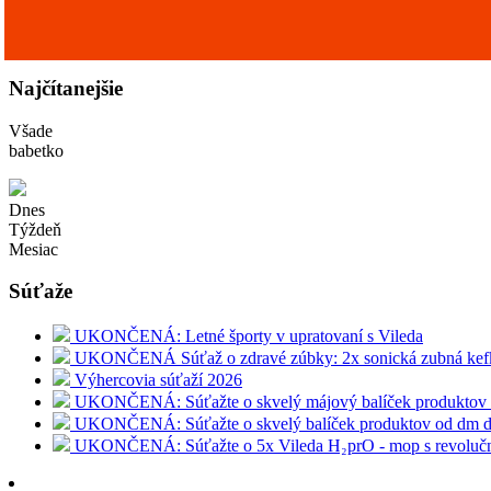
Najčítanejšie
Všade
babetko
Dnes
Týždeň
Mesiac
Súťaže
UKONČENÁ: Letné športy v upratovaní s Vileda
UKONČENÁ Súťaž o zdravé zúbky: 2x sonická zubná kefka
Výhercovia súťaží 2026
UKONČENÁ: Súťažte o skvelý májový balíček produktov o
UKONČENÁ: Súťažte o skvelý balíček produktov od dm dr
UKONČENÁ: Súťažte o 5x Vileda H₂prO - mop s revolu