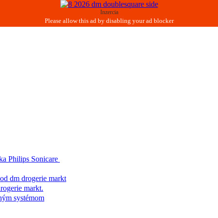
Inzercia
 Philips Sonicare
d dm drogerie markt
ogerie markt.
čným systémom