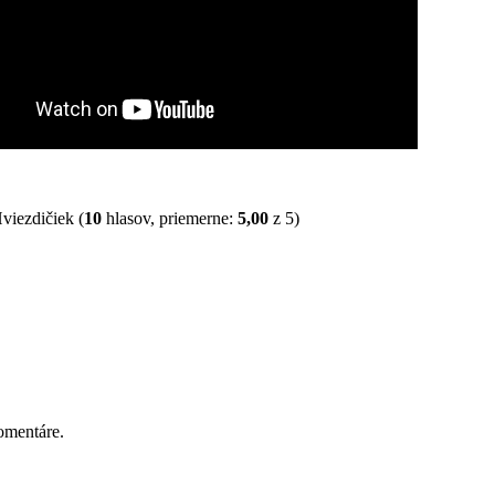
(
10
hlasov, priemerne:
5,00
z 5)
omentáre.