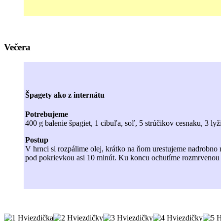
Večera
Špagety ako z internátu
Potrebujeme
400 g balenie špagiet, 1 cibuľa, soľ, 5 strúčikov cesnaku, 3 ly
Postup
V hrnci si rozpálime olej, krátko na ňom urestujeme nadrobn
pod pokrievkou asi 10 minút. Ku koncu ochutíme rozmrvenou 