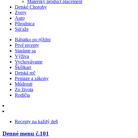
Materský product placement
Detské Choroby
Zvery
Auto
Pôrodnica
Súťaže
Bábätko po týždni
Prvé recepty
Staráme sa
Výživa
Vychovávame
Škôlkari
Detská reč
Peniaze a zákony
Múdrosti
Zo života
Rodičia
Recepty na každý deň
Denné menu č.101