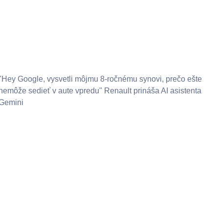
"Hey Google, vysvetli môjmu 8-ročnému synovi, prečo ešte
nemôže sedieť v aute vpredu" Renault prináša AI asistenta
Gemini