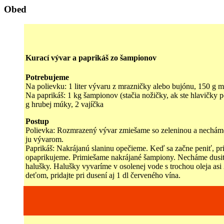
Obed
Kurací vývar a paprikáš zo šampionov
Potrebujeme
Na polievku: 1 liter vývaru z mrazničky alebo bujónu, 150 g m
Na paprikáš: 1 kg šampionov (stačia nožičky, ak ste hlavičky po
g hrubej múky, 2 vajíčka
Postup
Polievka: Rozmrazený vývar zmiešame so zeleninou a necháme a
ju vývarom.
Paprikáš: Nakrájanú slaninu opečieme. Keď sa začne peniť, pr
opaprikujeme. Primiešame nakrájané šampiony. Necháme dusiť 
halušky. Halušky vyvaríme v osolenej vode s trochou oleja a
deťom, pridajte pri dusení aj 1 dl červeného vína.