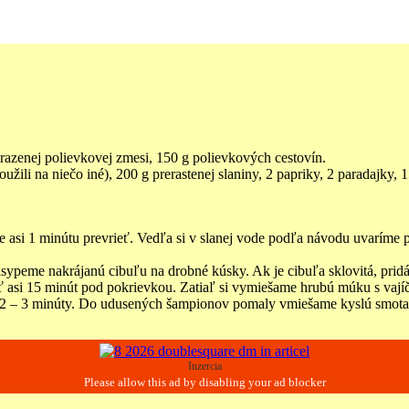
razenej polievkovej zmesi, 150 g polievkových cestovín.
užili na niečo iné), 200 g prerastenej slaniny, 2 papriky, 2 paradajky, 
si 1 minútu prevrieť. Vedľa si v slanej vode podľa návodu uvaríme p
isypeme nakrájanú cibuľu na drobné kúsky. Ak je cibuľa sklovitá, prid
asi 15 minút pod pokrievkou. Zatiaľ si vymiešame hrubú múku s vajíč
si 2 – 3 minúty. Do udusených šampionov pomaly vmiešame kyslú smot
Inzercia