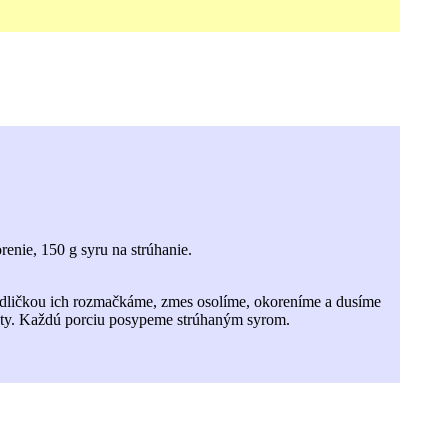
renie, 150 g syru na strúhanie.
vidličkou ich rozmačkáme, zmes osolíme, okoreníme a dusíme
ety. Každú porciu posypeme strúhaným syrom.