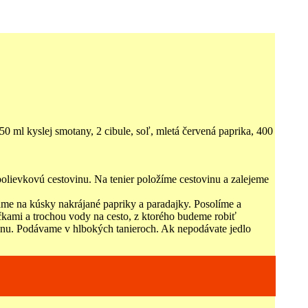
150 ml kyslej smotany, 2 cibule, soľ, mletá červená paprika, 400
olievkovú cestovinu. Na tenier položíme cestovinu a zalejeme
áme na kúsky nakrájané papriky a paradajky. Posolíme a
kami a trochou vody na cesto, z ktorého budeme robiť
anu. Podávame v hlbokých tanieroch. Ak nepodávate jedlo