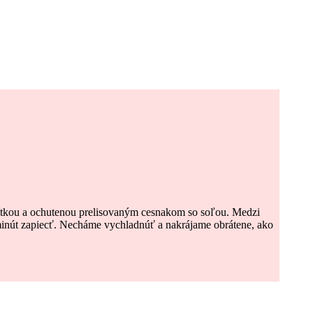
žítkou a ochutenou prelisovaným cesnakom so soľou. Medzi
minút zapiecť. Necháme vychladnúť a nakrájame obrátene, ako