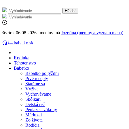
štvrtok 06.08.2026 | meniny má
Jozefína (meniny a význam mena)
babetko.sk
Rodinka
Tehotenstvo
Babetko
Bábätko po týždni
Prvé recepty
Staráme sa
Výživa
Vychovávame
Škôlkari
Detská reč
Peniaze a zákony
Múdrosti
Zo života
Rodičia