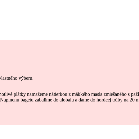
vlastného výberu.
ednotlivé plátky namažeme nátierkou z mäkkého masla zmiešaného s pa
Naplnenú bagetu zabalíme do alobalu a dáme do horúcej trúby na 20 