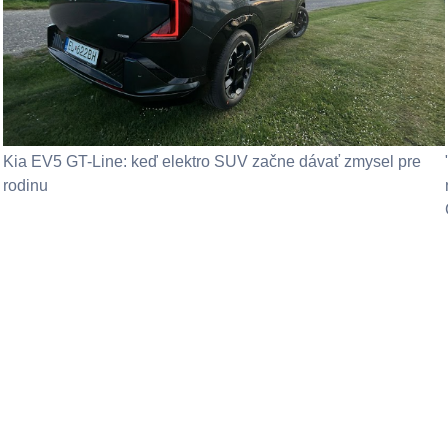
Kia EV5 GT-Line: keď elektro SUV začne dávať zmysel pre
rodinu