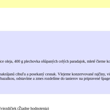
žice oleja, 400 g plechovka ošúpaných celých paradajok, mleté čierne ko
o nakrájanú cibuľu a posekaný cesnak. Vlejeme konzervované rajčiny, 
bazalkou, odstavíme a zmes rozdelíme do tanierov na pripravené špag
(Žiadne hodnotenia)