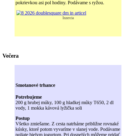
pokrievkou asi pol hodiny. Podávame s ryžou.
Inzercia
Večera
Smotanové trhance
Potrebujeme
200 g hrubej múky, 100 g hladkej múky T650, 2 dl
vody, 1 mokka kávová lyžička soli
Postup
Všetko zmiešame. Z cesta natrháme približne rovnaké
kúsky, ktoré potom vyvaríme v slanej vode. Podávame
poliate bielym jogurtom. Pri dospelých môžeme pridať