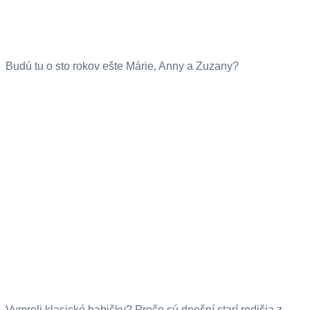
Budú tu o sto rokov ešte Márie, Anny a Zuzany?
Vymreli klasické babičky? Prečo sú dnešní starí rodičia z