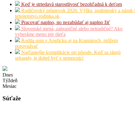
Keď je striedavá starostlivosť bezohľadná k deťom
Rodičovský príspevok 2026: Výška, podmienky a nárok |
tehotenstvo.rodinka.sk
Pracovať naplno, no nezabúdať aj naplno žiť
Slovenské mená, zahraničné alebo netradičné? Ako
vyberáme meno pre dieťa
Rodila som v Anglicku aj na Kramároch, môžem
porovnávať
Najčastejšie komplikácie pri pôrode. Keď sa rátajú
sekundy, je dobré byť v nemocnici
Dnes
Týždeň
Mesiac
Súťaže