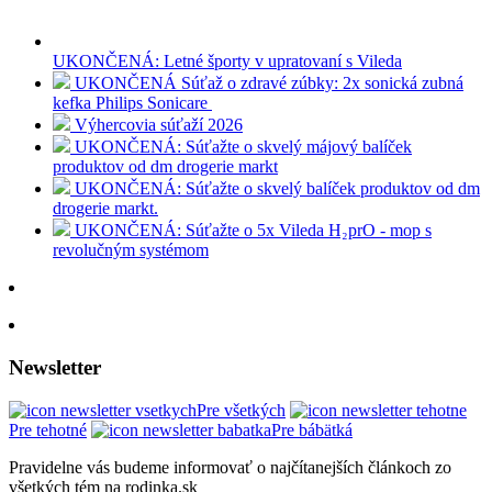
UKONČENÁ: Letné športy v upratovaní s Vileda
UKONČENÁ Súťaž o zdravé zúbky: 2x sonická zubná
kefka Philips Sonicare
Výhercovia súťaží 2026
UKONČENÁ: Súťažte o skvelý májový balíček
produktov od dm drogerie markt
UKONČENÁ: Súťažte o skvelý balíček produktov od dm
drogerie markt.
UKONČENÁ: Súťažte o 5x Vileda H₂prO - mop s
revolučným systémom
Newsletter
Pre všetkých
Pre tehotné
Pre bábätká
Pravidelne vás budeme informovať o najčítanejších článkoch zo
všetkých tém na rodinka.sk