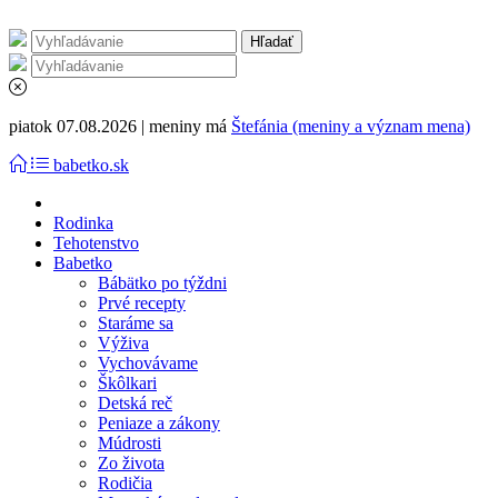
piatok 07.08.2026 | meniny má
Štefánia (meniny a význam mena)
babetko.sk
Rodinka
Tehotenstvo
Babetko
Bábätko po týždni
Prvé recepty
Staráme sa
Výživa
Vychovávame
Škôlkari
Detská reč
Peniaze a zákony
Múdrosti
Zo života
Rodičia