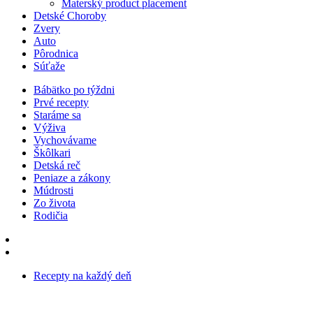
Materský product placement
Detské Choroby
Zvery
Auto
Pôrodnica
Súťaže
Bábätko po týždni
Prvé recepty
Staráme sa
Výživa
Vychovávame
Škôlkari
Detská reč
Peniaze a zákony
Múdrosti
Zo života
Rodičia
Recepty na každý deň