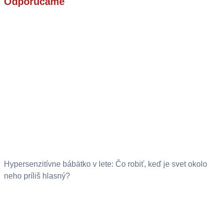
Odporúčame
Hypersenzitívne bábätko v lete: Čo robiť, keď je svet okolo
neho príliš hlasný?