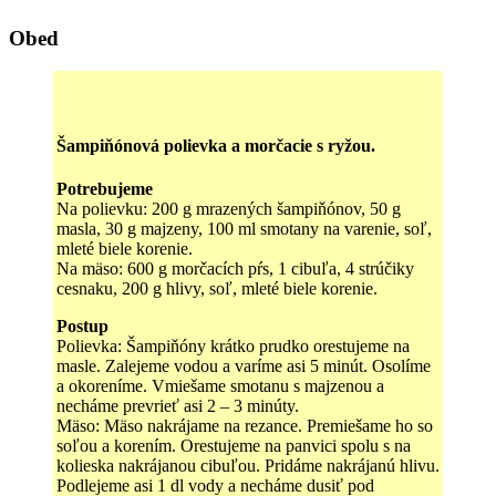
Obed
Šampiňónová polievka a morčacie s ryžou.
Potrebujeme
Na polievku: 200 g mrazených šampiňónov, 50 g
masla, 30 g majzeny, 100 ml smotany na varenie, soľ,
mleté biele korenie.
Na mäso: 600 g morčacích pŕs, 1 cibuľa, 4 strúčiky
cesnaku, 200 g hlivy, soľ, mleté biele korenie.
Postup
Polievka: Šampiňóny krátko prudko orestujeme na
masle. Zalejeme vodou a varíme asi 5 minút. Osolíme
a okoreníme. Vmiešame smotanu s majzenou a
necháme prevrieť asi 2 – 3 minúty.
Mäso: Mäso nakrájame na rezance. Premiešame ho so
soľou a korením. Orestujeme na panvici spolu s na
kolieska nakrájanou cibuľou. Pridáme nakrájanú hlivu.
Podlejeme asi 1 dl vody a necháme dusiť pod