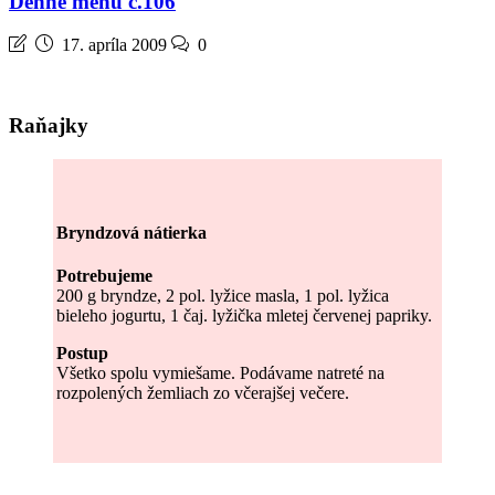
Denné menu č.106
17. apríla 2009
0
Raňajky
Bryndzová nátierka
Potrebujeme
200 g bryndze, 2 pol. lyžice masla, 1 pol. lyžica
bieleho jogurtu, 1 čaj. lyžička mletej červenej papriky.
Postup
Všetko spolu vymiešame. Podávame natreté na
rozpolených žemliach zo včerajšej večere.