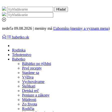
nedeľa 09.08.2026 | meniny má
Ľubomíra (meniny a vyznam mena)
babetko.sk
Rodinka
Tehotenstvo
Babetko
Bábätko po týždni
Prvé recepty
Staráme sa
Výživa
Vychovávame
Škôlkari
Detská reč
Peniaze a zákony
Múdrosti
Zo života
Rodičia