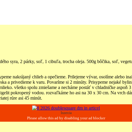
o syra, 2 párky, soľ, 1 cibuľa, trocha oleja. 500g bôčika, soľ, vegetu, 
isypeme nakrájaný chlieb a opečieme. Prilejeme vývar, osolíme alebo i
ka a privedieme k varu. Povaríme si 2 minúty. Prisypeme nejaké byli
lieko. všetko spolu zmiešame a necháme postáť v chladničke aspoň 3 
 igelit pokropený vodou. rozvaľkáme ho asi na 30 x 30 cm. Na vrch dá
tej rúre asi 45 minút.
Inzercia