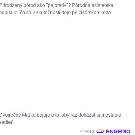
Prirodzený pôrod ako "pejoratív"? Pôrodná asistentka
popisuje, čo sa v skutočnosti deje pri cisárskom reze
Dvojročný Maťko bojuje o to, aby raz dokázal samostatne
sedieť