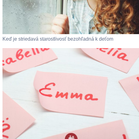
Keď je striedavá starostlivosť bezohľadná k deťom