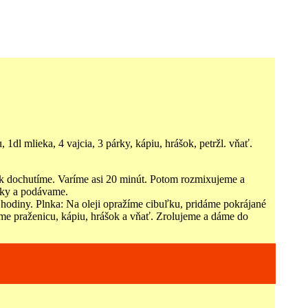
1dl mlieka, 4 vajcia, 3 párky, kápiu, hrášok, petržl. vňať.
nak dochutíme. Varíme asi 20 minút. Potom rozmixujeme a
nky a podávame.
hodiny. Plnka: Na oleji opražíme cibuľku, pridáme pokrájané
me praženicu, kápiu, hrášok a vňať. Zrolujeme a dáme do