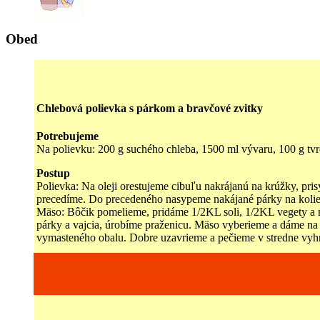
Obed
Chlebová polievka s párkom a bravčové zvitky
Potrebujeme
Na polievku: 200 g suchého chleba, 1500 ml vývaru, 100 g tvrdéh
Postup
Polievka: Na oleji orestujeme cibuľu nakrájanú na krúžky, pr
precedíme. Do precedeného nasypeme nakájané párky na kolies
Mäso: Bôčik pomelieme, pridáme 1/2KL soli, 1/2KL vegety a m
párky a vajcia, úrobíme praženicu. Mäso vyberieme a dáme na
vymasteného obalu. Dobre uzavrieme a pečieme v stredne vyhria