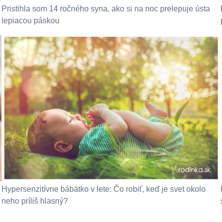
Pristihla som 14 ročného syna, ako si na noc prelepuje ústa
lepiacou páskou
Hypersenzitívne bábätko v lete: Čo robiť, keď je svet okolo
neho príliš hlasný?