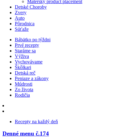
Materský product placement
Detské Choroby
Zvery
Auto
Pôrodnica
Súťaže
Bábätko po týždni
Prvé recepty
Staráme sa
Výživa
Vychovávame
Škôlkari
Detská reč
Peniaze a zákony
Múdrosti
Zo života
Rodičia
Recepty na každý deň
Denné menu č.174