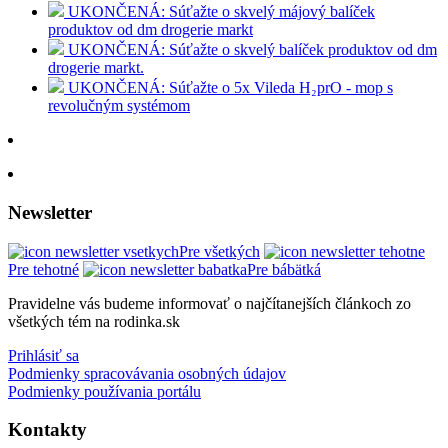
UKONČENÁ: Súťažte o skvelý májový balíček
produktov od dm drogerie markt
UKONČENÁ: Súťažte o skvelý balíček produktov od dm
drogerie markt.
UKONČENÁ: Súťažte o 5x Vileda H₂prO - mop s
revolučným systémom
Newsletter
Pre všetkých
Pre tehotné
Pre bábätká
Pravidelne vás budeme informovať o najčítanejších článkoch zo
všetkých tém na rodinka.sk
Prihlásiť sa
Podmienky spracovávania osobných údajov
Podmienky používania portálu
Kontakty