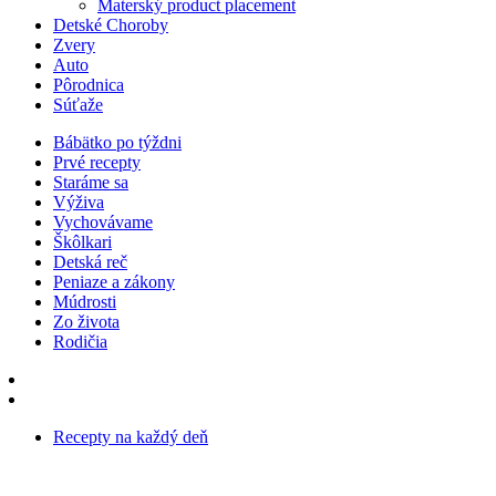
Materský product placement
Detské Choroby
Zvery
Auto
Pôrodnica
Súťaže
Bábätko po týždni
Prvé recepty
Staráme sa
Výživa
Vychovávame
Škôlkari
Detská reč
Peniaze a zákony
Múdrosti
Zo života
Rodičia
Recepty na každý deň