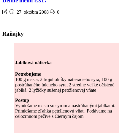
Denné menu č.317
27. októbra 2008
0
Raňajky
Jablková nátierka
Potrebujeme
100 g masla, 2 trojuholníky natieracieho syra, 100 g
postrúhaného údeného syra, 2 stredne veľké očistené
jablká, 2 lyžičky sušenej petržlenovej vňate
Postup
Vymiešame maslo so syrom a nastrúhanými jablkami.
Primiešame zľahka petržlenovú vňať. Podávame na
celozrnnom pečive s Čiernym čajom