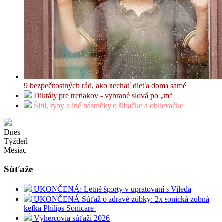
9 bezpečnostných rád, ako nechať dieťa doma samé
Diktáty pre tretiakov - vybrané slová po „m“
Šibi, ryby a iné básničky o šibačke a oblievačke
Dnes
Týždeň
Mesiac
Súťaže
UKONČENÁ: Letné športy v upratovaní s Vileda
UKONČENÁ Súťaž o zdravé zúbky: 2x sonická zubná
kefka Philips Sonicare
Výhercovia súťaží 2026