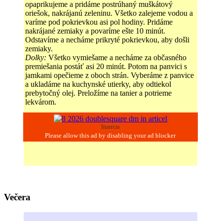
opaprikujeme a pridáme postrúhaný muškátový
oriešok, nakrájanú zeleninu. Všetko zalejeme vodou a
varíme pod pokrievkou asi pol hodiny. Pridáme
nakrájané zemiaky a povaríme ešte 10 minút.
Odstavíme a necháme prikryté pokrievkou, aby došli
zemiaky.
Dolky:
Všetko vymiešame a necháme za občasného
premiešania postáť asi 20 minút. Potom na panvici s
jamkami opečieme z oboch strán. Vyberáme z panvice
a ukladáme na kuchynské utierky, aby odtiekol
prebytočný olej. Preložíme na tanier a potrieme
lekvárom.
Inzercia
Večera