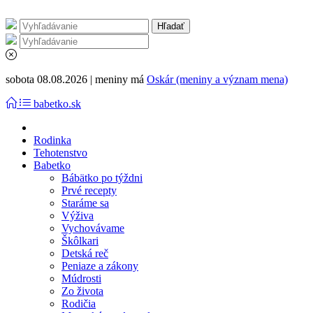
sobota 08.08.2026 | meniny má
Oskár (meniny a význam mena)
babetko.sk
Rodinka
Tehotenstvo
Babetko
Bábätko po týždni
Prvé recepty
Staráme sa
Výživa
Vychovávame
Škôlkari
Detská reč
Peniaze a zákony
Múdrosti
Zo života
Rodičia