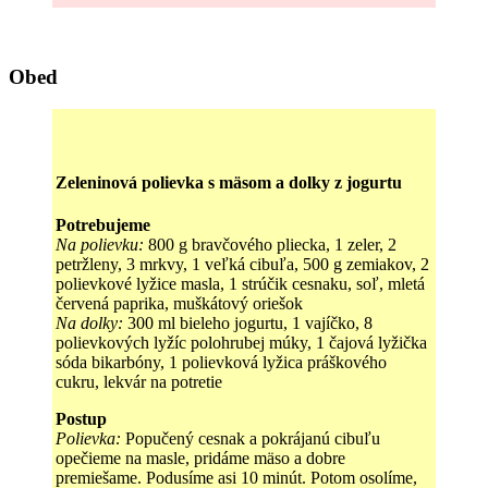
Obed
Zeleninová polievka s mäsom a dolky z jogurtu
Potrebujeme
Na polievku:
800 g bravčového pliecka, 1 zeler, 2
petržleny, 3 mrkvy, 1 veľká cibuľa, 500 g zemiakov, 2
polievkové lyžice masla, 1 strúčik cesnaku, soľ, mletá
červená paprika, muškátový oriešok
Na dolky:
300 ml bieleho jogurtu, 1 vajíčko, 8
polievkových lyžíc polohrubej múky, 1 čajová lyžička
sóda bikarbóny, 1 polievková lyžica práškového
cukru, lekvár na potretie
Postup
Polievka:
Popučený cesnak a pokrájanú cibuľu
opečieme na masle, pridáme mäso a dobre
premiešame. Podusíme asi 10 minút. Potom osolíme,