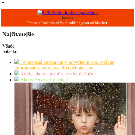
Inzercia
Najčítanejšie
Všade
babetko
Tehotenská knižka nie je potvrdenie: ako správne
informovať zamestnávateľa o tehotenstve
3 rady, ako reagovať na vzdor dieťaťa
Ako odčervovať mačku?