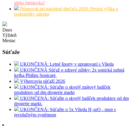
alebo birmovka?
Príspevok pri narodení dieťaťa 2026: Presná výška a
podmienky nároku
Dnes
Týždeň
Mesiac
Súťaže
UKONČENÁ: Letné športy v upratovaní s Vileda
UKONČENÁ Súťaž o zdravé zúbky: 2x sonická zubná
kefka Philips Sonicare
Výhercovia súťaží 2026
UKONČENÁ: Súťažte o skvelý májový balíček
produktov od dm drogerie markt
UKONČENÁ: Súťažte o skvelý balíček produktov od dm
drogerie markt.
UKONČENÁ: Súťažte o 5x Vileda H₂prO - mop s
revolučným systémom