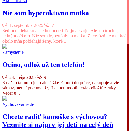
Akčná matka
Nie som hyperaktívna matka
1. septembra 2025
7
Sedím na lehátku a sledujem deti. Najmä svoje. Ale len trochu,
jedným očkom. Nie som hyperaktívna matka. Znervózňuje ma, keď
okolo mňa pobiehajú ženy, ktoré...
Zamyslenie
Ocino, odlož už ten telefón!
24. mája 2025
9
S naším tatinom je to ale ťažké. Chodí do práce, nakupuje a vie
sám vymeniť pneumatiky. Len ten mobil nevie odložiť z ruky.
Večer u...
Vychovávame deti
Chcete radiť kamoške s výchovou?
Vezmite si najprv jej deti na celý deň