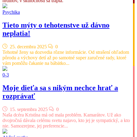
hrdinov, v skutočnosti sa trápia.
Psychika
Tieto mýty o tehotenstve už dávno
neplatia!
25. decembra 2025
0
Tehotné ženy sa dozvedia rôzne informácie. Od strašení ohľadom
pôrodu a výchovy detí až po samotné super zaručené rady, ktoré
vám pomôžu čakanie na bábätko...
0-3
Moje dieťa sa s nikým nechce hrať a
rozprávať
15. septembra 2025
0
Naša dcéra Kristína má od mala problém. Kamarátov. Už ako
dvojročná dávala celému svetu najavo, kto jej je sympatický, a kto
nie. Samozrejme, jej preferencie...