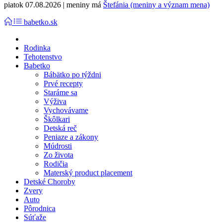
piatok 07.08.2026 | meniny má
Štefánia (meniny a význam mena)
babetko.sk
Rodinka
Tehotenstvo
Babetko
Bábätko po týždni
Prvé recepty
Staráme sa
Výživa
Vychovávame
Škôlkari
Detská reč
Peniaze a zákony
Múdrosti
Zo života
Rodičia
Materský product placement
Detské Choroby
Zvery
Auto
Pôrodnica
Súťaže