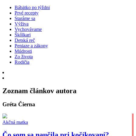
Bábätko po týždni
Prvé recepty
Staráme sa
Výživa
Vychovávame
Škôlkari
Detská reč
Peniaze a zákony
Múdrosti
Zo života
Rodičia
Zoznam článkov autora
Gréta Čierna
Akčná matka
Čo som sa naučila pri kočíkovaní?