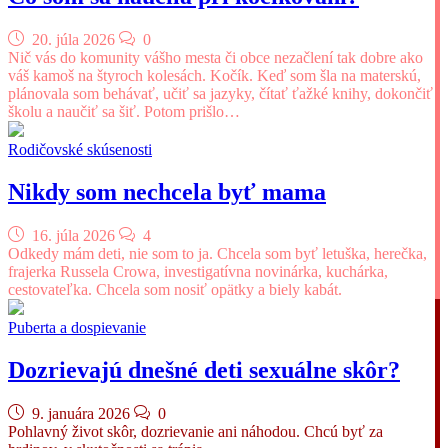
20. júla 2026
0
Nič vás do komunity vášho mesta či obce nezačlení tak dobre ako
váš kamoš na štyroch kolesách. Kočík. Keď som šla na materskú,
plánovala som behávať, učiť sa jazyky, čítať ťažké knihy, dokončiť
školu a naučiť sa šiť. Potom prišlo…
Rodičovské skúsenosti
Nikdy som nechcela byť mama
16. júla 2026
4
Odkedy mám deti, nie som to ja. Chcela som byť letuška, herečka,
frajerka Russela Crowa, investigatívna novinárka, kuchárka,
cestovateľka. Chcela som nosiť opätky a biely kabát.
Puberta a dospievanie
Dozrievajú dnešné deti sexuálne skôr?
9. januára 2026
0
Pohlavný život skôr, dozrievanie ani náhodou. Chcú byť za