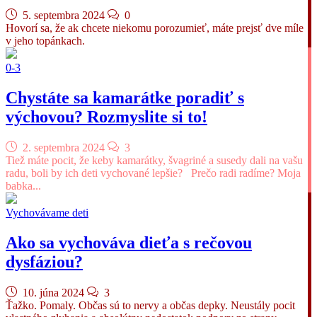
5. septembra 2024
0
Hovorí sa, že ak chcete niekomu porozumieť, máte prejsť dve míle
v jeho topánkach.
0-3
Chystáte sa kamarátke poradiť s
výchovou? Rozmyslite si to!
2. septembra 2024
3
Tiež máte pocit, že keby kamarátky, švagriné a susedy dali na vašu
radu, boli by ich deti vychované lepšie? Prečo radi radíme? Moja
babka...
Vychovávame deti
Ako sa vychováva dieťa s rečovou
dysfáziou?
10. júna 2024
3
Ťažko. Pomaly. Občas sú to nervy a občas depky. Neustály pocit