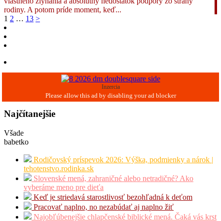
vlastného zlyhania a absolútny nedostatok podpory zo strany
rodiny. A potom príde moment, keď...
Navigácia
1
2
…
13
>
v
článkoch
Inzercia
Najčítanejšie
Všade
babetko
Rodičovský príspevok 2026: Výška, podmienky a nárok |
tehotenstvo.rodinka.sk
Slovenské mená, zahraničné alebo netradičné? Ako
vyberáme meno pre dieťa
Keď je striedavá starostlivosť bezohľadná k deťom
Pracovať naplno, no nezabúdať aj naplno žiť
Najobľúbenejšie chlapčenské biblické mená. Čaká vás krst