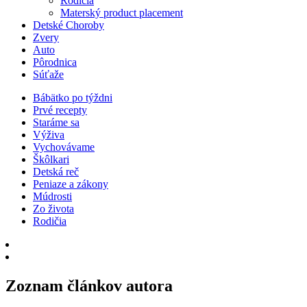
Rodičia
Materský product placement
Detské Choroby
Zvery
Auto
Pôrodnica
Súťaže
Bábätko po týždni
Prvé recepty
Staráme sa
Výživa
Vychovávame
Škôlkari
Detská reč
Peniaze a zákony
Múdrosti
Zo života
Rodičia
Zoznam článkov autora