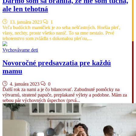
Darmo som sa bránila, že nie som tučná,
ale len tehotná
13. januára 2023
1
Veľa budúcich mamičiek je zo seba nešťastných. Horšia pleť,
vlasy, nechty, proste všetko nanič. To sa mne nestalo. Prvé
tehotenstvo som zvládla s dokonalou pleťou,...
Vychovávame deti
Novoročné predsavzatia pre každú
mamu
4. januára 2023
0
Ďalší rok za nami a je čo bilancovať. Zabudnuté pomôcky na
výtvarnú, stratené papuče, preplakané výlety a podobne. Mám za
sebou pár výchovných úspechov (prvá...