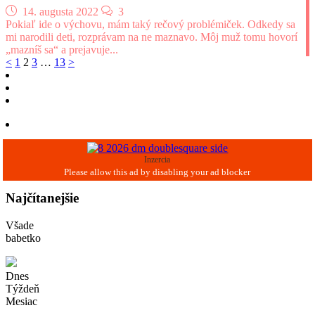
14. augusta 2022
3
Pokiaľ ide o výchovu, mám taký rečový problémiček. Odkedy sa
mi narodili deti, rozprávam na ne maznavo. Môj muž tomu hovorí
„mazníš sa“ a prejavuje...
Navigácia
<
1
2
3
…
13
>
v
článkoch
Inzercia
Najčítanejšie
Všade
babetko
Dnes
Týždeň
Mesiac