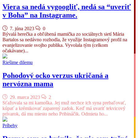
Viera sa nedá vygoogliť, nedá sa “uveriť
v Boha” na Instagrame.
7. júna 2023
0
Bývalá herečka a obľúbená mamička zo sociálnych sietí Mária
Bartalos sa nedávno rozhodla, že využije Instagramový profil na
evanjelizovanie svojho publika. Vyvolala tým (celkom
očakávane)...
Riešime dilemu
Pohodový ocko verzus ukričaná a
nervózna mama
29. marca 2023
2
Sťažovala sa mi kamoška. Jej muž nechce ich syna prebaľovať,
kúpať a krémikovať zaparený zadok. Keď má uvariť tekvicový
prívarok, dá mu miesto neho Pribináčik. Odmieta ho...
Príbehy