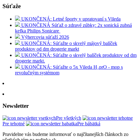
Súťaže
UKONČENÁ: Letné športy v upratovaní s Vileda
UKONČENÁ Súťaž o zdravé zúbky: 2x sonická zubná
kefka Philips Sonicare
Výhercovia súťaží 2026
UKONČENÁ: Súťažte o skvelý májový balíček
produktov od dm drogerie markt
UKONČENÁ: Súťažte o skvelý balíček produktov od dm
drogerie markt.
UKONČENÁ: Súťažte o 5x Vileda H₂prO - mop s
revolučným systémom
Newsletter
Pre všetkých
Pre tehotné
Pre bábätká
Pravidelne vás budeme informovať o najčítanejších článkoch zo
všetkých tém na rodinka.sk