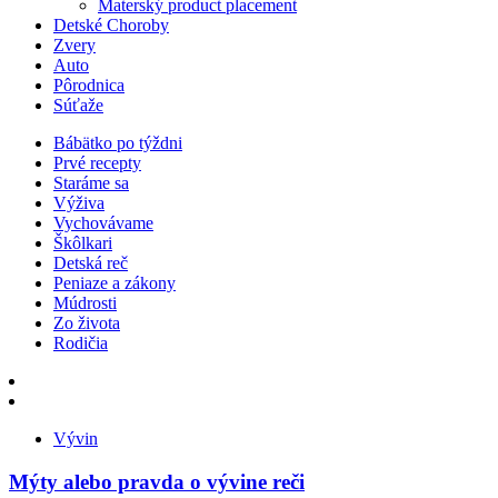
Materský product placement
Detské Choroby
Zvery
Auto
Pôrodnica
Súťaže
Bábätko po týždni
Prvé recepty
Staráme sa
Výživa
Vychovávame
Škôlkari
Detská reč
Peniaze a zákony
Múdrosti
Zo života
Rodičia
Vývin
Mýty alebo pravda o vývine reči