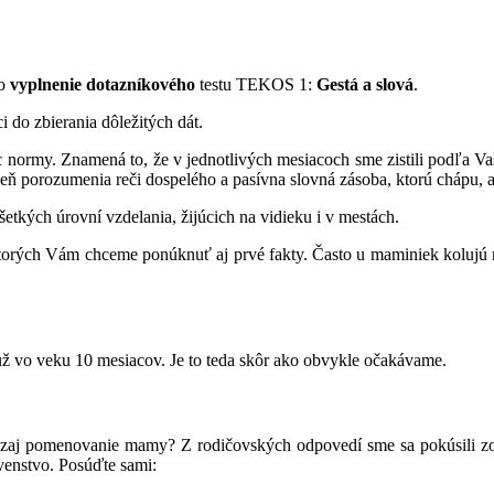
 o
vyplnenie dotazníkového
testu TEKOS 1:
Gestá a slová
.
 do zbierania dôležitých dát.
aníc normy. Znamená to, že v jednotlivých mesiacoch sme zistili podľa 
oveň porozumenia reči dospelého a pasívna slovná zásoba, ktorú chápu, 
šetkých úrovní vzdelania, žijúcich na vidieku i v mestách.
ktorých Vám chceme ponúknuť aj prvé fakty. Často u maminiek kolujú m
už vo veku 10 mesiacov. Je to teda skôr ako obvykle očakávame.
ozaj pomenovanie mamy? Z rodičovských odpovedí sme sa pokúsili zosta
venstvo. Posúďte sami: