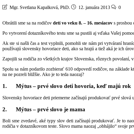
Mgr. Svetlana Kapalková, PhD.
12. januára 2013
0
Obrátili sme sa na rodičov
detí vo veku 8. – 16. mesiacov
s prosbou
Po vytvorení dotazníkového testu sme sa pustili aj vďaka Vašej pomoci
Ak ste si našli čas a test vyplnili, pomohli ste nám pri vytváraní hr
používajú slovensky hovoriace deti, ako sa hrajú a tiež aká je ich úr
Zapojili sa rodičia zo všetkých krajov Slovenska, rôznych povolaní, v
Spolu sa nám podarilo zozbierať 610 odpovedí rodičov, na základe 
na ne pozreli bližšie. Ako je to teda naozaj?
1. Mýtus – prvé slovo deti hovoria, keď majú rok
Slovensky hovoriace deti priemerne začínajú produkovať prvé slová 
2. Mýtus – prvé slovo je mama
Boli sme zvedavé, aké typy slov deti začínajú produkovať. Je to na
rodičia v dotazníkovom teste. Slovo mama naozaj „obhájilo“ svoje pr