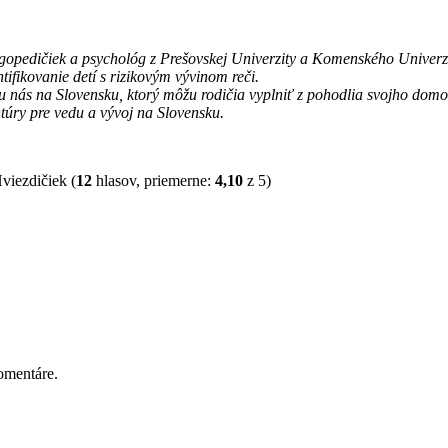
gopedičiek a psychológ z Prešovskej Univerzity a Komenského Univerzit
fikovanie detí s rizikovým vývinom reči.
 nás na Slovensku, ktorý môžu rodičia vyplniť z pohodlia svojho domova,
túry pre vedu a vývoj na Slovensku.
(
12
hlasov, priemerne:
4,10
z 5)
omentáre.