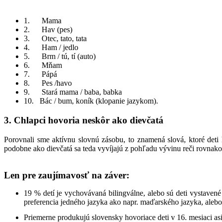
1. Mama
2. Hav (pes)
3. Otec, tato, tata
4. Ham / jedlo
5. Brm / tú, tí (auto)
6. Mňam
7. Pápá
8. Pes /havo
9. Stará mama / baba, babka
10. Bác / bum, koník (klopanie jazykom).
3. Chlapci hovoria neskôr ako dievčatá
Porovnali sme aktívnu slovnú zásobu, to znamená slová, ktoré deti h
podobne ako dievčatá sa teda vyvíjajú z pohľadu vývinu reči rovnako.
Len pre zaujímavosť na záver:
19 % detí je vychovávaná bilingválne, alebo sú deti vystavené
preferencia jedného jazyka ako napr. maďarského jazyka, alebo
Priemerne produkujú slovensky hovoriace deti v 16. mesiaci asi