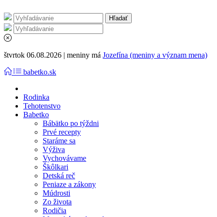
štvrtok 06.08.2026 | meniny má
Jozefína (meniny a význam mena)
babetko.sk
Rodinka
Tehotenstvo
Babetko
Bábätko po týždni
Prvé recepty
Staráme sa
Výživa
Vychovávame
Škôlkari
Detská reč
Peniaze a zákony
Múdrosti
Zo života
Rodičia