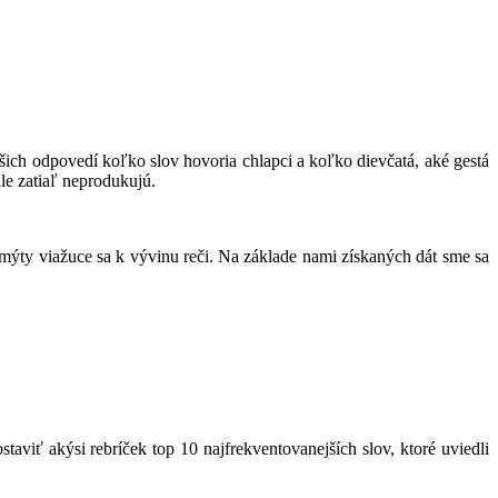
Vašich odpovedí koľko slov hovoria chlapci a koľko dievčatá, aké gestá
ale zatiaľ neprodukujú.
ýty viažuce sa k vývinu reči. Na základe nami získaných dát sme sa
viť akýsi rebríček top 10 najfrekventovanejších slov, ktoré uviedli