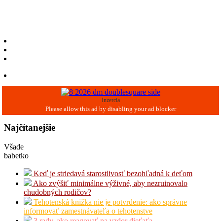
Inzercia
Najčítanejšie
Všade
babetko
Keď je striedavá starostlivosť bezohľadná k deťom
Ako zvýšiť minimálne výživné, aby nezruinovalo
chudobných rodičov?
Tehotenská knižka nie je potvrdenie: ako správne
informovať zamestnávateľa o tehotenstve
3 rady, ako reagovať na vzdor dieťaťa