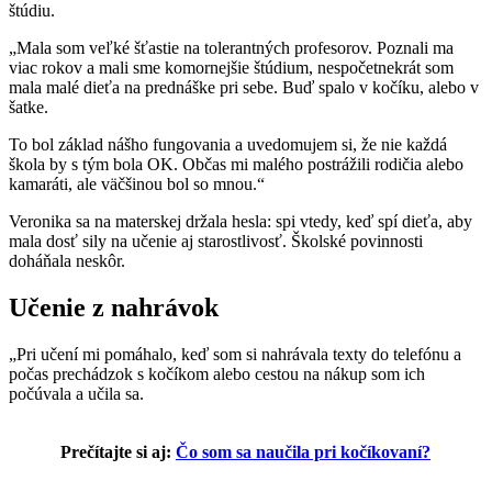
štúdiu.
„Mala som veľké šťastie na tolerantných profesorov. Poznali ma
viac rokov a mali sme komornejšie štúdium, nespočetnekrát som
mala malé dieťa na prednáške pri sebe. Buď spalo v kočíku, alebo v
šatke.
To bol základ nášho fungovania a uvedomujem si, že nie každá
škola by s tým bola OK. Občas mi malého postrážili rodičia alebo
kamaráti, ale väčšinou bol so mnou.“
Veronika sa na materskej držala hesla: spi vtedy, keď spí dieťa, aby
mala dosť sily na učenie aj starostlivosť. Školské povinnosti
doháňala neskôr.
Učenie z nahrávok
„Pri učení mi pomáhalo, keď som si nahrávala texty do telefónu a
počas prechádzok s kočíkom alebo cestou na nákup som ich
počúvala a učila sa.
Prečítajte si aj:
Čo som sa naučila pri kočíkovaní?