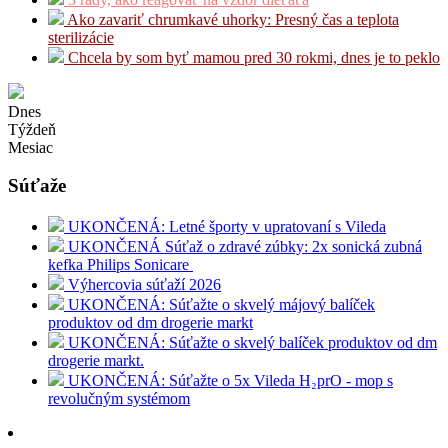
Ako zavariť chrumkavé uhorky: Presný čas a teplota
sterilizácie
Chcela by som byť mamou pred 30 rokmi, dnes je to peklo
Dnes
Týždeň
Mesiac
Súťaže
UKONČENÁ: Letné športy v upratovaní s Vileda
UKONČENÁ Súťaž o zdravé zúbky: 2x sonická zubná
kefka Philips Sonicare
Výhercovia súťaží 2026
UKONČENÁ: Súťažte o skvelý májový balíček
produktov od dm drogerie markt
UKONČENÁ: Súťažte o skvelý balíček produktov od dm
drogerie markt.
UKONČENÁ: Súťažte o 5x Vileda H₂prO - mop s
revolučným systémom