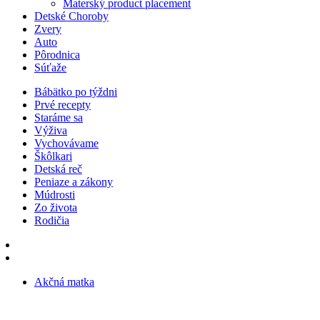
Materský product placement
Detské Choroby
Zvery
Auto
Pôrodnica
Súťaže
Bábätko po týždni
Prvé recepty
Staráme sa
Výživa
Vychovávame
Škôlkari
Detská reč
Peniaze a zákony
Múdrosti
Zo života
Rodičia
Akčná matka