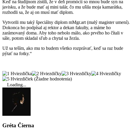
Keď na študijnom zistili, že v deň promócií so mnou bude syn na
javisku, a že bude mať aj mini talár, čo mu ušila moja kamarátka,
rozhodli sa, že aj on musí mať diplom.
Vytvorili mu taký špeciálny diplom mMgr.art (malý magister umení).
Dokonca ho podpísal aj rektor a dekan fakulty, a máme ho
zarámovaný doma. Aby toho nebolo málo, ako prvého ho čítali v
sále, potom skladal sľub a chytal sa žezla.
Už sa teším, ako mu to budem všetko rozprávať, keď sa raz bude
pýtať na fotky.“
(Žiadne hodnotenia)
Loading...
Gréta Čierna