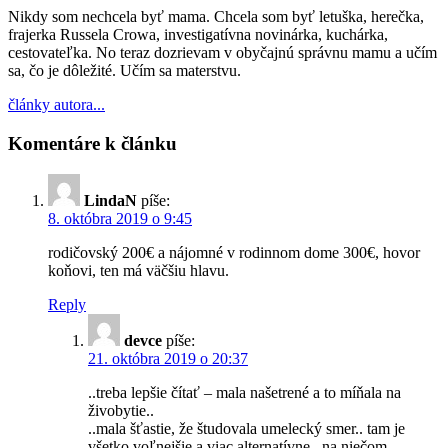
Nikdy som nechcela byť mama. Chcela som byť letuška, herečka,
frajerka Russela Crowa, investigatívna novinárka, kuchárka,
cestovateľka. No teraz dozrievam v obyčajnú správnu mamu a učím
sa, čo je dôležité. Učím sa materstvu.
články autora...
Komentáre k článku
LindaN
píše:
8. októbra 2019 o 9:45
rodičovský 200€ a nájomné v rodinnom dome 300€, hovor
koňovi, ten má väčšiu hlavu.
Reply
devce
píše:
21. októbra 2019 o 20:37
..treba lepšie čítať – mala našetrené a to míňala na
živobytie..
..mala šťastie, že študovala umelecký smer.. tam je
všetko voľnejšie a viac alternatívne.. na niečom