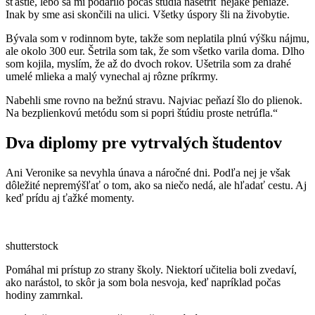
šťastie, lebo sa mi podarilo počas štúdia našetriť nejaké peniaze.
Inak by sme asi skončili na ulici. Všetky úspory šli na živobytie.
Bývala som v rodinnom byte, takže som neplatila plnú výšku nájmu,
ale okolo 300 eur. Šetrila som tak, že som všetko varila doma. Dlho
som kojila, myslím, že až do dvoch rokov. Ušetrila som za drahé
umelé mlieka a malý vynechal aj rôzne príkrmy.
Nabehli sme rovno na bežnú stravu. Najviac peňazí šlo do plienok.
Na bezplienkovú metódu som si popri štúdiu proste netrúfla.“
Dva diplomy pre vytrvalých študentov
Ani Veronike sa nevyhla únava a náročné dni. Podľa nej je však
dôležité nepremýšľať o tom, ako sa niečo nedá, ale hľadať cestu. Aj
keď prídu aj ťažké momenty.
shutterstock
Pomáhal mi prístup zo strany školy. Niektorí učitelia boli zvedaví,
ako narástol, to skôr ja som bola nesvoja, keď napríklad počas
hodiny zamrnkal.