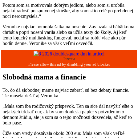
Potom som sa motivovala dobrým jedlom, alebo som si urobila
nejakú radosť po spravenej skúške, aby som si to celé po prebdenej
noci nerozmyslela.“
Veronike najviac pomohla šatka na nosenie. Zaviazala si bábätko na
chrbát a popri nosení varila alebo sa učila texty do školy. Aj keď
tento logický multitasking fungoval, nedal sa robiť viac ako pár
hodín denne. Veronike sa však veľmi osvedčil.
Inzercia
Slobodná mama a financie
To, čo dá slobodnej mame najviac zabrať, sú bez debaty financie.
Tie musela riešiť aj Veronika.
„Mala som iba rodičovský príspevok. Ten sa síce dal navýšiť ešte o
nejakých tridsať eur, ak by som doniesla papier s potvrdením o
dennom štúdiu, ale ja som sa o tejto možnosti dozvedela, až keď to
bolo pasé.
Čiže som vtedy dostávala okolo 200 eur. Mala som však veľké