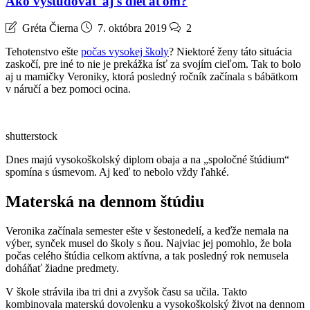
Ako vyštudovať aj s dieťaťom?
Gréta Čierna
7. októbra 2019
2
Tehotenstvo ešte
počas vysokej školy
? Niektoré ženy táto situácia
zaskočí, pre iné to nie je prekážka ísť za svojím cieľom. Tak to bolo
aj u mamičky Veroniky, ktorá posledný ročník začínala s bábätkom
v náručí a bez pomoci ocina.
shutterstock
Dnes majú vysokoškolský diplom obaja a na „spoločné štúdium“
spomína s úsmevom. Aj keď to nebolo vždy ľahké.
Materská na dennom štúdiu
Veronika začínala semester ešte v šestonedelí, a keďže nemala na
výber, synček musel do školy s ňou. Najviac jej pomohlo, že bola
počas celého štúdia celkom aktívna, a tak posledný rok nemusela
doháňať žiadne predmety.
V škole strávila iba tri dni a zvyšok času sa učila. Takto
kombinovala materskú dovolenku a vysokoškolský život na dennom