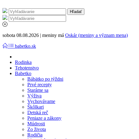
sobota 08.08.2026 | meniny má
Oskár (meniny a význam mena)
babetko.sk
Rodinka
Tehotenstvo
Babetko
Bábätko po týždni
Prvé recepty
Staráme sa
Výživa
Vychovávame
Škôlkari
Detská reč
Peniaze a zákony
Múdrosti
Zo života
Rodičia