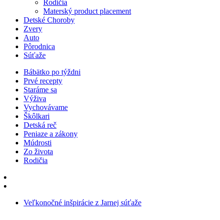
Rodičia
Materský product placement
Detské Choroby
Zvery
Auto
Pôrodnica
Súťaže
Bábätko po týždni
Prvé recepty
Staráme sa
Výživa
Vychovávame
Škôlkari
Detská reč
Peniaze a zákony
Múdrosti
Zo života
Rodičia
Veľkonočné inšpirácie z Jarnej súťaže