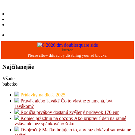
Inzercia
Najčítanejšie
Všade
babetko
Prídavky na dieťa 2025
Pravák alebo ľavák? Čo to vlastne znamená, byť
ľavákom?
Rodičia prvákov dostanú zvýšený prídavok 170 eur
Koniec prázdnin na obzore: Ako pripraviť deti na ranné
vstávanie bez spánkového šoku
Dvojročný Maťko bojuje o to, aby raz dokázal samostatne