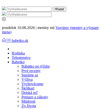
pondelok 10.08.2026 | meniny má
Vavrinec (meniny a význam
mena)
babetko.sk
Rodinka
Tehotenstvo
Babetko
Bábätko po týždni
Prvé recepty
Staráme sa
Výživa
Vychovávame
Škôlkari
Detská reč
Peniaze a zákony
Múdrosti
Zo života