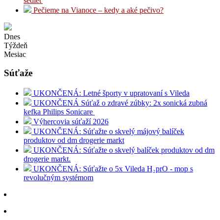
sedieť
Pečieme na Vianoce – kedy a aké pečivo?
Dnes
Týždeň
Mesiac
Súťaže
UKONČENÁ: Letné športy v upratovaní s Vileda
UKONČENÁ Súťaž o zdravé zúbky: 2x sonická zubná
kefka Philips Sonicare
Výhercovia súťaží 2026
UKONČENÁ: Súťažte o skvelý májový balíček
produktov od dm drogerie markt
UKONČENÁ: Súťažte o skvelý balíček produktov od dm
drogerie markt.
UKONČENÁ: Súťažte o 5x Vileda H₂prO - mop s
revolučným systémom