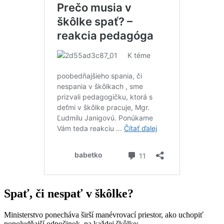
Spať, či nespať v škôlke?
Ministerstvo ponecháva širší manévrovací priestor, ako uchopiť
popoludňajší odpočinok, na každej škôlke: