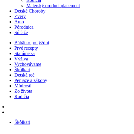
Rodičia
Materský product placement
Detské Choroby
Zvery
Auto
Pôrodnica
Súťaže
Bábätko po týždni
Prvé recepty
Staráme sa
Výživa
Vychovávame
Škôlkari
Detská reč
Peniaze a zákony
Múdrosti
Zo života
Rodičia
Škôlkari