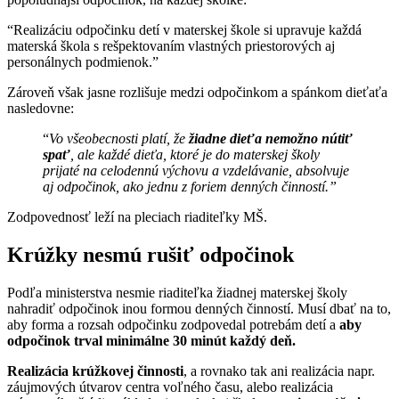
“Realizáciu odpočinku detí v materskej škole si upravuje každá
materská škola s rešpektovaním vlastných priestorových aj
personálnych podmienok.”
Zároveň však jasne rozlišuje medzi odpočinkom a spánkom dieťaťa
nasledovne:
“
Vo všeobecnosti platí, že
žiadne dieťa nemožno nútiť
spať
, ale každé dieťa, ktoré je do materskej školy
prijaté na celodennú výchovu a vzdelávanie, absolvuje
aj odpočinok, ako jednu z foriem denných činností.”
Zodpovednosť leží na pleciach riaditeľky MŠ.
Krúžky nesmú rušiť odpočinok
Podľa ministerstva nesmie riaditeľka žiadnej materskej školy
nahradiť odpočinok inou formou denných činností. Musí dbať na to,
aby forma a rozsah odpočinku zodpovedal potrebám detí a
aby
odpočinok trval minimálne 30 minút každý deň.
Realizácia krúžkovej činnosti
, a rovnako tak ani realizácia napr.
záujmových útvarov centra voľného času, alebo realizácia