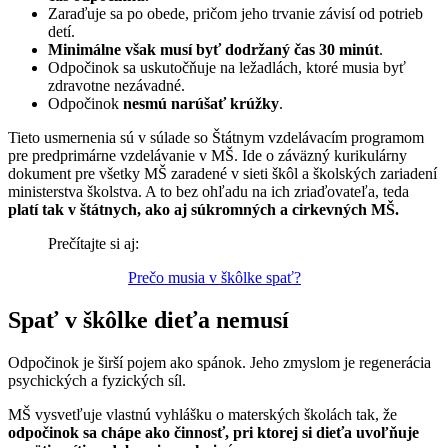
Zaraďuje sa po obede, pričom jeho trvanie závisí od potrieb
detí.
Minimálne však musí byť dodržaný čas 30 minút
.
Odpočinok sa uskutočňuje na ležadlách, ktoré musia byť
zdravotne nezávadné.
Odpočinok
nesmú narúšať krúžky
.
Tieto usmernenia sú v súlade so Štátnym vzdelávacím programom
pre predprimárne vzdelávanie v MŠ. Ide o záväzný kurikulárny
dokument pre všetky MŠ zaradené v sieti škôl a školských zariadení
ministerstva školstva. A to bez ohľadu na ich zriaďovateľa, teda
platí tak v štátnych, ako aj súkromných a cirkevných MŠ.
Prečítajte si aj:
Prečo musia v škôlke spať?
Spať v škôlke dieťa nemusí
Odpočinok je širší pojem ako spánok. Jeho zmyslom je regenerácia
psychických a fyzických síl.
MŠ vysvetľuje vlastnú vyhlášku o materských školách tak, že
odpočinok sa chápe ako činnosť, pri ktorej si dieťa uvoľňuje