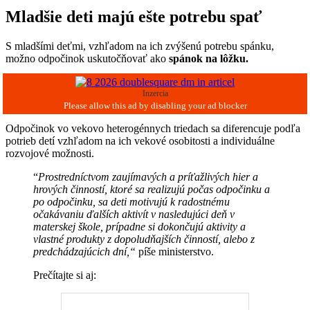
Mladšie deti majú ešte potrebu spať
S mladšími deťmi, vzhľadom na ich zvýšenú potrebu spánku,
možno odpočinok uskutočňovať ako
spánok na lôžku.
Inzercia
Odpočinok vo vekovo heterogénnych triedach sa diferencuje podľa
potrieb detí vzhľadom na ich vekové osobitosti a individuálne
rozvojové možnosti.
“
Prostredníctvom zaujímavých a príťažlivých hier a
hrových činností, ktoré sa realizujú počas odpočinku a
po odpočinku, sa deti motivujú k radostnému
očakávaniu ďalších aktivít v nasledujúci deň v
materskej škole, prípadne si dokončujú aktivity a
vlastné produkty z dopoludňajších činností, alebo z
predchádzajúcich dní,“
píše ministerstvo.
Prečítajte si aj: