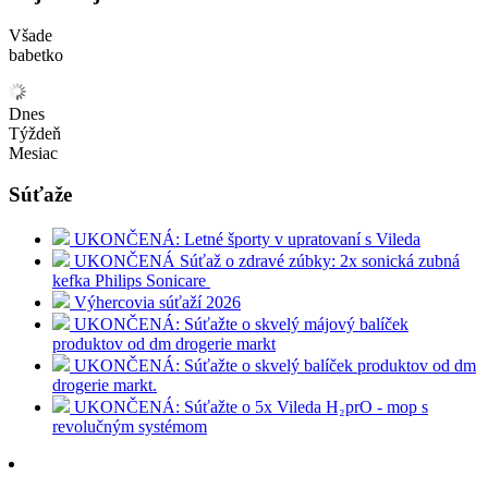
Všade
babetko
Dnes
Týždeň
Mesiac
Súťaže
UKONČENÁ: Letné športy v upratovaní s Vileda
UKONČENÁ Súťaž o zdravé zúbky: 2x sonická zubná
kefka Philips Sonicare
Výhercovia súťaží 2026
UKONČENÁ: Súťažte o skvelý májový balíček
produktov od dm drogerie markt
UKONČENÁ: Súťažte o skvelý balíček produktov od dm
drogerie markt.
UKONČENÁ: Súťažte o 5x Vileda H₂prO - mop s
revolučným systémom