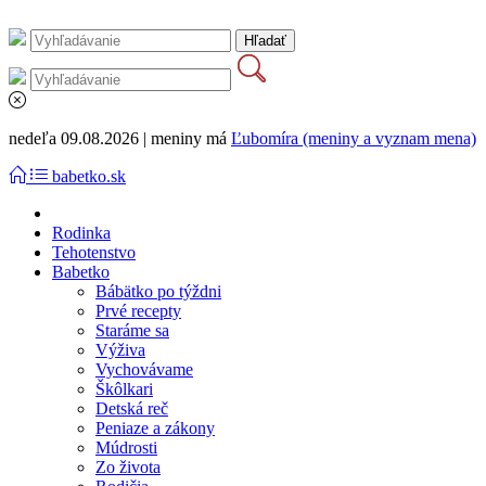
nedeľa 09.08.2026 | meniny má
Ľubomíra (meniny a vyznam mena)
babetko.sk
Rodinka
Tehotenstvo
Babetko
Bábätko po týždni
Prvé recepty
Staráme sa
Výživa
Vychovávame
Škôlkari
Detská reč
Peniaze a zákony
Múdrosti
Zo života