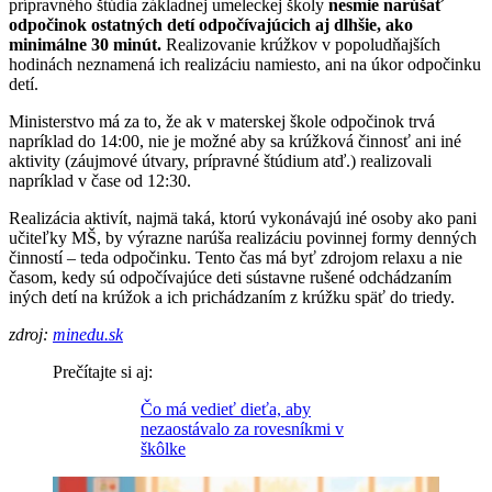
prípravného štúdia základnej umeleckej školy
nesmie narúšať
odpočinok ostatných detí odpočívajúcich aj dlhšie, ako
minimálne 30 minút.
Realizovanie krúžkov v popoludňajších
hodinách neznamená ich realizáciu namiesto, ani na úkor odpočinku
detí.
Ministerstvo má za to, že ak v materskej škole odpočinok trvá
napríklad do 14:00, nie je možné aby sa krúžková činnosť ani iné
aktivity (záujmové útvary, prípravné štúdium atď.) realizovali
napríklad v čase od 12:30.
Realizácia aktivít, najmä taká, ktorú vykonávajú iné osoby ako pani
učiteľky MŠ, by výrazne narúša realizáciu povinnej formy denných
činností – teda odpočinku. Tento čas má byť zdrojom relaxu a nie
časom, kedy sú odpočívajúce deti sústavne rušené odchádzaním
iných detí na krúžok a ich prichádzaním z krúžku späť do triedy.
zdroj:
minedu.sk
Prečítajte si aj:
Čo má vedieť dieťa, aby
nezaostávalo za rovesníkmi v
škôlke