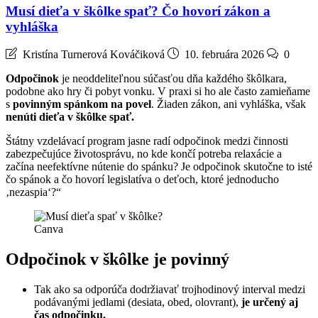
Musí dieťa v škôlke spať? Čo hovorí zákon a
vyhláška
Kristína Turnerová Kováčiková
10. februára 2026
0
Odpočinok
je neoddeliteľnou súčasťou dňa každého škôlkara,
podobne ako hry či pobyt vonku. V praxi si ho ale často zamieňame
s
povinným spánkom na povel
. Žiaden zákon, ani vyhláška, však
nenúti dieťa v škôlke spať.
Štátny vzdelávací program jasne radí odpočinok medzi činnosti
zabezpečujúce životosprávu, no kde končí potreba relaxácie a
začína neefektívne nútenie do spánku? Je odpočinok skutočne to isté
čo spánok a čo hovorí legislatíva o deťoch, ktoré jednoducho
‚nezaspia‘?“
Canva
Odpočinok v škôlke je povinný
Tak ako sa odporúča dodržiavať trojhodinový interval medzi
podávanými jedlami (desiata, obed, olovrant),
je určený aj
čas odpočinku.