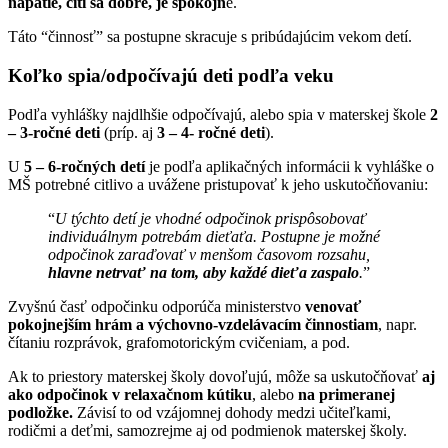
napätie, cíti sa dobre, je spokojn
é.
Táto “činnosť” sa postupne skracuje s pribúdajúcim vekom detí.
Koľko spia/odpočívajú deti podľa veku
Podľa vyhlášky najdlhšie odpočívajú, alebo spia v materskej škole
2
– 3-ročné deti
(príp. aj
3 – 4- ročné deti
).
U
5 – 6-ročných detí
je podľa aplikačných informácii k vyhláške o
MŠ potrebné citlivo a uvážene pristupovať k jeho uskutočňovaniu:
“
U týchto detí je vhodné odpočinok prispôsobovať
individuálnym potrebám dieťaťa. Postupne je možné
odpočinok zaraďovať v menšom časovom rozsahu,
hlavne netrvať na tom, aby každé dieťa zaspalo
.
”
Zvyšnú časť odpočinku odporúča ministerstvo
venovať
pokojnejším hrám a výchovno-vzdelávacím činnostiam
, napr.
čítaniu rozprávok, grafomotorickým cvičeniam, a pod.
Ak to priestory materskej školy dovoľujú, môže sa uskutočňovať
aj
ako odpočinok v relaxačnom kútiku
, alebo
na primeranej
podložke.
Závisí to od vzájomnej dohody medzi učiteľkami,
rodičmi a deťmi, samozrejme aj od podmienok materskej školy.