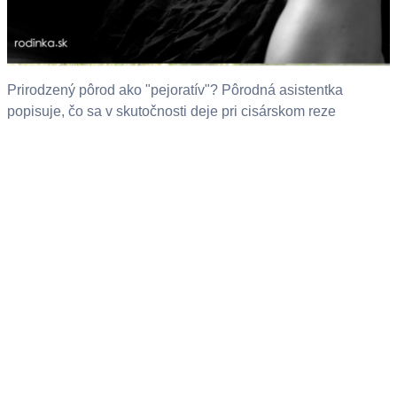
Prirodzený pôrod ako "pejoratív"? Pôrodná asistentka
popisuje, čo sa v skutočnosti deje pri cisárskom reze