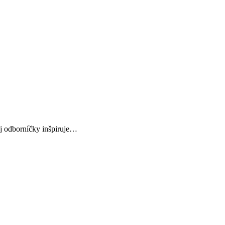
ej odborníčky inšpiruje…