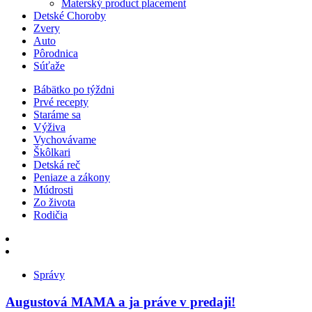
Materský product placement
Detské Choroby
Zvery
Auto
Pôrodnica
Súťaže
Bábätko po týždni
Prvé recepty
Staráme sa
Výživa
Vychovávame
Škôlkari
Detská reč
Peniaze a zákony
Múdrosti
Zo života
Rodičia
Správy
Augustová MAMA a ja práve v predaji!