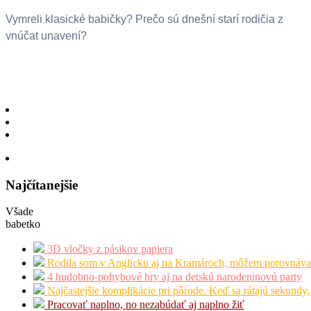
Vymreli klasické babičky? Prečo sú dnešní starí rodičia z
vnúčat unavení?
Najčítanejšie
Všade
babetko
3D vločky z pásikov papiera
Rodila som v Anglicku aj na Kramároch, môžem porovnáva
4 hudobno-pohybové hry aj na detskú narodeninovú party
Najčastejšie komplikácie pri pôrode. Keď sa rátajú sekundy,
Pracovať naplno, no nezabúdať aj naplno žiť