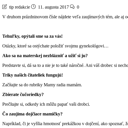
tip redakcie
11. augusta 2017
0
V druhom prázdninovom čísle nájdete veľa zaujímavých tém, ale aj od
Tehuľky, opýtali sme sa za vás!
Otázky, ktoré sa ostýchate položiť svojmu gynekológovi…
Ako sa na materskej nezblázniť a užiť si ju?
Predstavte si, dá sa to a nie je to také náročné. Ani váš drobec si nec
Triky našich čitateliek fungujú!
Začítajte sa do rubriky Mamy radia mamám.
Zbierate čučoriedky?
Prečítajte si, odkedy ich môžu papať vaši drobci.
Čo zaujíma dojčiace mamičky?
Napríklad, či je vyššia hmotnosť prekážkou v dojčení, ako spoznať, 