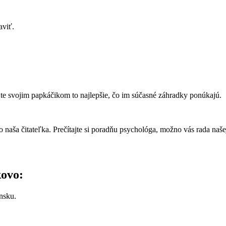
aviť.
jte svojim papkáčikom to najlepšie, čo im súčasné záhradky ponúkajú.
naša čitateľka. Prečítajte si poradňu psychológa, možno vás rada naš
kovo:
nsku.