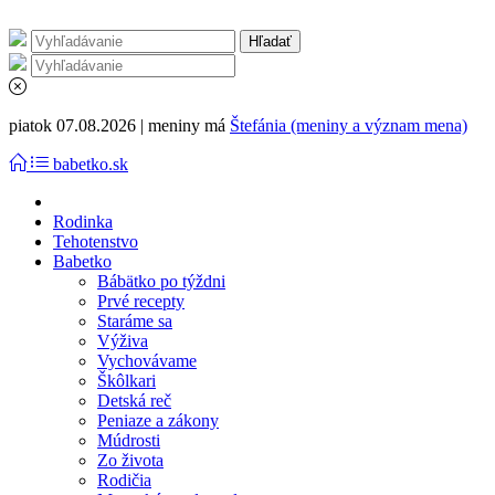
piatok 07.08.2026 | meniny má
Štefánia (meniny a význam mena)
babetko.sk
Rodinka
Tehotenstvo
Babetko
Bábätko po týždni
Prvé recepty
Staráme sa
Výživa
Vychovávame
Škôlkari
Detská reč
Peniaze a zákony
Múdrosti
Zo života
Rodičia