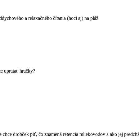
dychového a relaxačného čítania (hoci aj) na pláž.
hce upratať hračky?
že chce drobček piť, čo znamená retencia mliekovodov a ako jej predchá