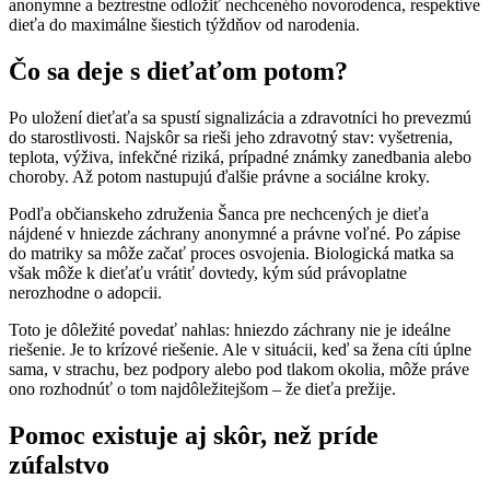
anonymne a beztrestne odložiť nechceného novorodenca, respektíve
dieťa do maximálne šiestich týždňov od narodenia.
Čo sa deje s dieťaťom potom?
Po uložení dieťaťa sa spustí signalizácia a zdravotníci ho prevezmú
do starostlivosti. Najskôr sa rieši jeho zdravotný stav: vyšetrenia,
teplota, výživa, infekčné riziká, prípadné známky zanedbania alebo
choroby. Až potom nastupujú ďalšie právne a sociálne kroky.
Podľa občianskeho združenia Šanca pre nechcených je dieťa
nájdené v hniezde záchrany anonymné a právne voľné. Po zápise
do matriky sa môže začať proces osvojenia. Biologická matka sa
však môže k dieťaťu vrátiť dovtedy, kým súd právoplatne
nerozhodne o adopcii.
Toto je dôležité povedať nahlas: hniezdo záchrany nie je ideálne
riešenie. Je to krízové riešenie. Ale v situácii, keď sa žena cíti úplne
sama, v strachu, bez podpory alebo pod tlakom okolia, môže práve
ono rozhodnúť o tom najdôležitejšom – že dieťa prežije.
Pomoc existuje aj skôr, než príde
zúfalstvo