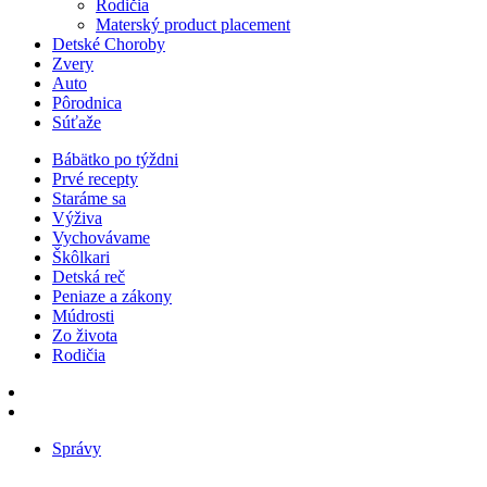
Rodičia
Materský product placement
Detské Choroby
Zvery
Auto
Pôrodnica
Súťaže
Bábätko po týždni
Prvé recepty
Staráme sa
Výživa
Vychovávame
Škôlkari
Detská reč
Peniaze a zákony
Múdrosti
Zo života
Rodičia
Správy