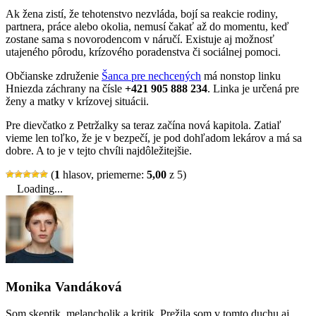
Ak žena zistí, že tehotenstvo nezvláda, bojí sa reakcie rodiny,
partnera, práce alebo okolia, nemusí čakať až do momentu, keď
zostane sama s novorodencom v náručí. Existuje aj možnosť
utajeného pôrodu, krízového poradenstva či sociálnej pomoci.
Občianske združenie
Šanca pre nechcených
má nonstop linku
Hniezda záchrany na čísle
+421 905 888 234
. Linka je určená pre
ženy a matky v krízovej situácii.
Pre dievčatko z Petržalky sa teraz začína nová kapitola. Zatiaľ
vieme len toľko, že je v bezpečí, je pod dohľadom lekárov a má sa
dobre. A to je v tejto chvíli najdôležitejšie.
(
1
hlasov, priemerne:
5,00
z 5)
Loading...
Monika Vandáková
Som skeptik, melancholik a kritik. Prežila som v tomto duchu aj