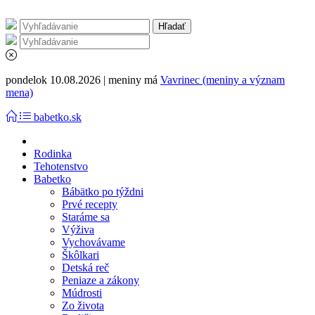
pondelok 10.08.2026 | meniny má
Vavrinec (meniny a význam
mena)
babetko.sk
Rodinka
Tehotenstvo
Babetko
Bábätko po týždni
Prvé recepty
Staráme sa
Výživa
Vychovávame
Škôlkari
Detská reč
Peniaze a zákony
Múdrosti
Zo života