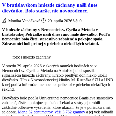
V bratislavskom hniezde záchrany našli dnes
dievčatko. Bolo staršie, nie novorodenec.
Monika Vandáková
29. apríla 2026
0
V hniezde záchrany v Nemocnici sv. Cyrila a Metoda v
bratislavskej Petržalke našli dnes ráno malé dievčatko. Podľa
nemocnice bolo čisté, starostlivo zabalené a pokojne spalo.
Zdravotníci boli pri nej v priebehu niekoľkých sekúnd.
foto: Hniezdo zachrany
V stredu 29. apríla 2026 v skorých ranných hodinách sa v
Nemocnici sv. Cyrila a Metoda na Antolskej ulici spustila
signalizácia hniezda záchrany. Krátko predtým doň niekto uložil
dievčatko. Tím z Novorodeneckej kliniky M. Rusnáka SZU a UNB
k nej podľa informácií nemocnice pribehol v priebehu niekoľkých
sekúnd.
Dievčatko bolo podľa Univerzitnej nemocnice Bratislava starostlivo
zabalené, čisté a pokojne spinkalo. Lekári a sestry jej urobili
základné odberové vyšetrenia, ktoré ukázali, že je v poriadku a má
sa dobre.
Meria 52 centimetrov, váži 3 762 gramov
a jej vek odhadli