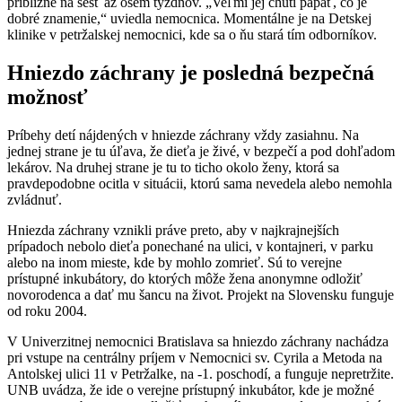
približne na šesť až osem týždňov. „Veľmi jej chutí papať, čo je
dobré znamenie,“ uviedla nemocnica. Momentálne je na Detskej
klinike v petržalskej nemocnici, kde sa o ňu stará tím odborníkov.
Hniezdo záchrany je posledná bezpečná
možnosť
Príbehy detí nájdených v hniezde záchrany vždy zasiahnu. Na
jednej strane je tu úľava, že dieťa je živé, v bezpečí a pod dohľadom
lekárov. Na druhej strane je tu to ticho okolo ženy, ktorá sa
pravdepodobne ocitla v situácii, ktorú sama nevedela alebo nemohla
zvládnuť.
Hniezda záchrany vznikli práve preto, aby v najkrajnejších
prípadoch nebolo dieťa ponechané na ulici, v kontajneri, v parku
alebo na inom mieste, kde by mohlo zomrieť. Sú to verejne
prístupné inkubátory, do ktorých môže žena anonymne odložiť
novorodenca a dať mu šancu na život. Projekt na Slovensku funguje
od roku 2004.
V Univerzitnej nemocnici Bratislava sa hniezdo záchrany nachádza
pri vstupe na centrálny príjem v Nemocnici sv. Cyrila a Metoda na
Antolskej ulici 11 v Petržalke, na -1. poschodí, a funguje nepretržite.
UNB uvádza, že ide o verejne prístupný inkubátor, kde je možné