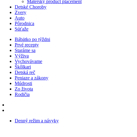
Materský product placement
Detské Choroby
Zvery
Auto
Pôrodnica
Súťaže
Bábätko po týždni
Prvé recepty
Staráme sa
Výživa
Vychovávame
Škôlkari
Detská reč
Peniaze a zákony
Múdrosti
Zo života
Rodičia
Denný režim a návyky