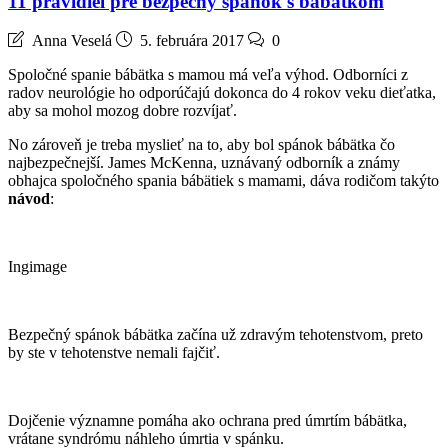
11 pravidiel pre bezpečný spánok s bábätkom
Anna Veselá
5. februára 2017
0
Spoločné spanie bábätka s mamou má veľa výhod. Odborníci z
radov neurológie ho odporúčajú dokonca do 4 rokov veku dieťatka,
aby sa mohol mozog dobre rozvíjať.
No zároveň je treba myslieť na to, aby bol spánok bábätka čo
najbezpečnejší. James McKenna, uznávaný odborník a známy
obhajca spoločného spania bábätiek s mamami, dáva rodičom takýto
návod
:
Ingimage
Bezpečný spánok bábätka začína už zdravým tehotenstvom, preto
by ste v tehotenstve nemali fajčiť.
Dojčenie významne pomáha ako ochrana pred úmrtím bábätka,
vrátane syndrómu náhleho úmrtia v spánku.