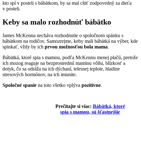
kto spí v posteli s bábätkom, by sa mal cítiť zodpovedný za dieťa
v posteli.
Keby sa malo rozhodnúť bábätko
James McKenna necháva rozhodnutie o spoločnom spánku s
bábätkom na rodičov. Samozrejme, keby mali bábätká na výber, kde
spinkať, vždy by ich
prvou možnosťou bola mama
.
Bábätká, ktoré spia s mamou, podľa McKennu menej plačú, pretože
ich mozog reaguje na bezprostrednú maminu vôňu, blízkosť a
dotyk, čo sa odráža na ich dýchaní, telesnej teplote, hladine
stresových hormónov, na ich imunite.
Spoločné spanie
na toto všetko vplýva
pozitívne
.
Prečítajte si viac:
Bábätká, ktoré
spia s mamou, sú šťastnejšie