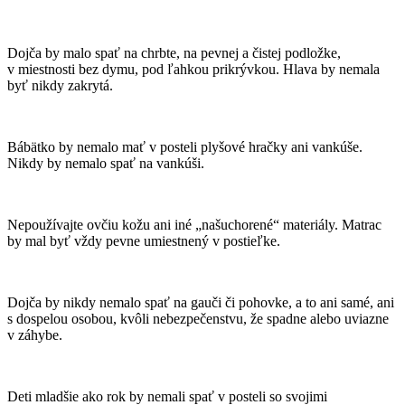
Dojča by malo spať na chrbte, na pevnej a čistej podložke,
v miestnosti bez dymu, pod ľahkou prikrývkou. Hlava by nemala
byť nikdy zakrytá.
Bábätko by nemalo mať v posteli plyšové hračky ani vankúše.
Nikdy by nemalo spať na vankúši.
Nepoužívajte ovčiu kožu ani iné „našuchorené“ materiály. Matrac
by mal byť vždy pevne umiestnený v postieľke.
Dojča by nikdy nemalo spať na gauči či pohovke, a to ani samé, ani
s dospelou osobou, kvôli nebezpečenstvu, že spadne alebo uviazne
v záhybe.
Deti mladšie ako rok by nemali spať v posteli so svojimi