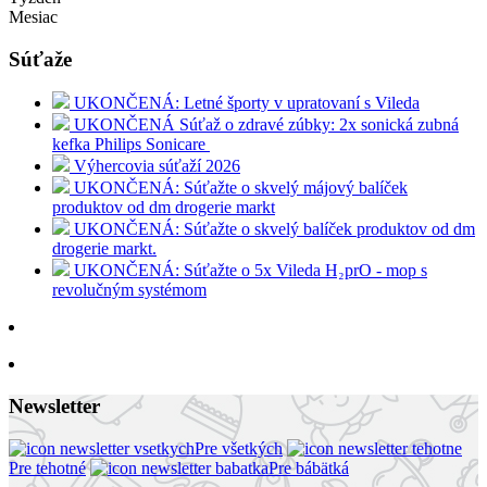
Mesiac
Súťaže
UKONČENÁ: Letné športy v upratovaní s Vileda
UKONČENÁ Súťaž o zdravé zúbky: 2x sonická zubná
kefka Philips Sonicare
Výhercovia súťaží 2026
UKONČENÁ: Súťažte o skvelý májový balíček
produktov od dm drogerie markt
UKONČENÁ: Súťažte o skvelý balíček produktov od dm
drogerie markt.
UKONČENÁ: Súťažte o 5x Vileda H₂prO - mop s
revolučným systémom
Newsletter
Pre všetkých
Pre tehotné
Pre bábätká