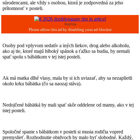
súrodencami, ale vždy s osobou, ktorá je zodpovedná za jeho
prítomnosť v posteli.
Inzercia
Osoby pod vplyvom sedatív a iných liekov, drog alebo alkoholu,
ako aj tie, ktoré majú hlboký spánok a ťažko sa budia, by nemali
spať spolu s bábätkom v tej istej posteli.
Ak má matka dlhé vlasy, mala by si ich uviazať, aby sa nezaplietli
okolo krku bábätka (čo sa naozaj stáva).
Nedojčené bábätká by mali spať skôr oddelene od mamy, ako v tej
istej posteli.
Spoločné spanie s bábätkom v posteli si musia rodičia vopred
premyslieť. Rozhodnutie obidvoch by malo byť slobodné. Každý,