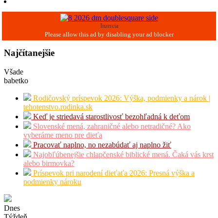
Inzercia
Najčítanejšie
Všade
babetko
Rodičovský príspevok 2026: Výška, podmienky a nárok |
tehotenstvo.rodinka.sk
Keď je striedavá starostlivosť bezohľadná k deťom
Slovenské mená, zahraničné alebo netradičné? Ako
vyberáme meno pre dieťa
Pracovať naplno, no nezabúdať aj naplno žiť
Najobľúbenejšie chlapčenské biblické mená. Čaká vás krst
alebo birmovka?
Príspevok pri narodení dieťaťa 2026: Presná výška a
podmienky nároku
Dnes
Týždeň