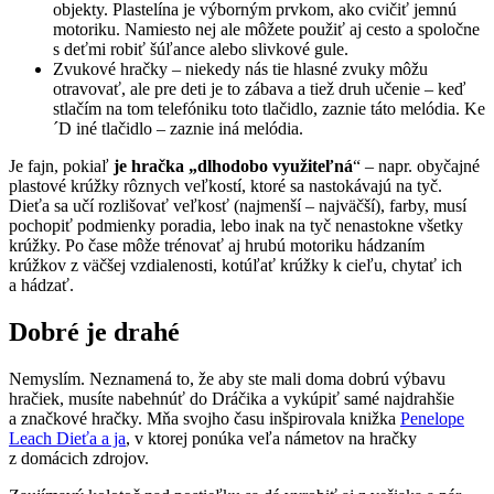
objekty. Plastelína je výborným prvkom, ako cvičiť jemnú
motoriku. Namiesto nej ale môžete použiť aj cesto a spoločne
s deťmi robiť šúľance alebo slivkové gule.
Zvukové hračky – niekedy nás tie hlasné zvuky môžu
otravovať, ale pre deti je to zábava a tiež druh učenie – keď
stlačím na tom telefóniku toto tlačidlo, zaznie táto melódia. Ke
´D iné tlačidlo – zaznie iná melódia.
Je fajn, pokiaľ
je hračka „dlhodobo využiteľná
“ – napr. obyčajné
plastové krúžky rôznych veľkostí, ktoré sa nastokávajú na tyč.
Dieťa sa učí rozlišovať veľkosť (najmenší – najväčší), farby, musí
pochopiť podmienky poradia, lebo inak na tyč nenastokne všetky
krúžky. Po čase môže trénovať aj hrubú motoriku hádzaním
krúžkov z väčšej vzdialenosti, kotúľať krúžky k cieľu, chytať ich
a hádzať.
Dobré je drahé
Nemyslím. Neznamená to, že aby ste mali doma dobrú výbavu
hračiek, musíte nabehnúť do Dráčika a vykúpiť samé najdrahšie
a značkové hračky. Mňa svojho času inšpirovala knižka
Penelope
Leach Dieťa a ja
, v ktorej ponúka veľa námetov na hračky
z domácich zdrojov.