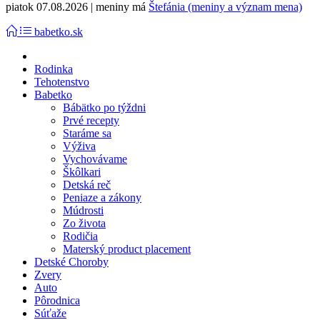
piatok 07.08.2026 | meniny má
Štefánia (meniny a význam mena)
babetko.sk
Rodinka
Tehotenstvo
Babetko
Bábätko po týždni
Prvé recepty
Staráme sa
Výživa
Vychovávame
Škôlkari
Detská reč
Peniaze a zákony
Múdrosti
Zo života
Rodičia
Materský product placement
Detské Choroby
Zvery
Auto
Pôrodnica
Súťaže