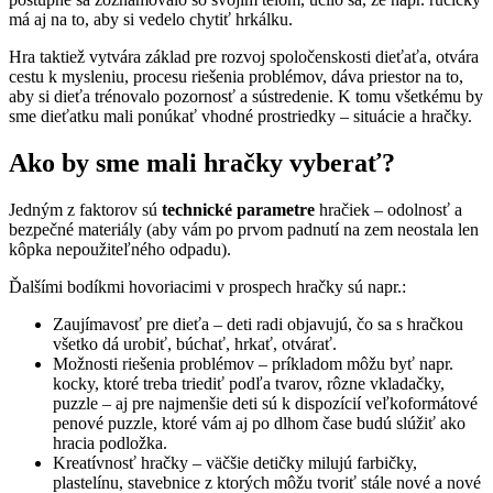
má aj na to, aby si vedelo chytiť hrkálku.
Hra taktiež vytvára základ pre rozvoj spoločenskosti dieťaťa, otvára
cestu k mysleniu, procesu riešenia problémov, dáva priestor na to,
aby si dieťa trénovalo pozornosť a sústredenie. K tomu všetkému by
sme dieťatku mali ponúkať vhodné prostriedky – situácie a hračky.
Ako by sme mali hračky vyberať?
Jedným z faktorov sú
technické parametre
hračiek – odolnosť a
bezpečné materiály (aby vám po prvom padnutí na zem neostala len
kôpka nepoužiteľného odpadu).
Ďalšími bodíkmi hovoriacimi v prospech hračky sú napr.:
Zaujímavosť pre dieťa – deti radi objavujú, čo sa s hračkou
všetko dá urobiť, búchať, hrkať, otvárať.
Možnosti riešenia problémov – príkladom môžu byť napr.
kocky, ktoré treba triediť podľa tvarov, rôzne vkladačky,
puzzle – aj pre najmenšie deti sú k dispozícií veľkoformátové
penové puzzle, ktoré vám aj po dlhom čase budú slúžiť ako
hracia podložka.
Kreatívnosť hračky – väčšie detičky milujú farbičky,
plastelínu, stavebnice z ktorých môžu tvoriť stále nové a nové