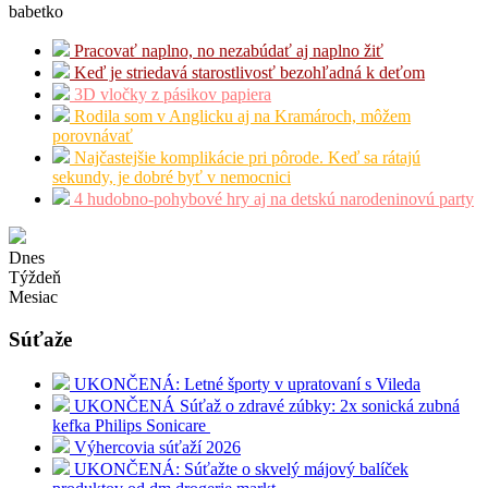
babetko
Pracovať naplno, no nezabúdať aj naplno žiť
Keď je striedavá starostlivosť bezohľadná k deťom
3D vločky z pásikov papiera
Rodila som v Anglicku aj na Kramároch, môžem
porovnávať
Najčastejšie komplikácie pri pôrode. Keď sa rátajú
sekundy, je dobré byť v nemocnici
4 hudobno-pohybové hry aj na detskú narodeninovú party
Dnes
Týždeň
Mesiac
Súťaže
UKONČENÁ: Letné športy v upratovaní s Vileda
UKONČENÁ Súťaž o zdravé zúbky: 2x sonická zubná
kefka Philips Sonicare
Výhercovia súťaží 2026
UKONČENÁ: Súťažte o skvelý májový balíček