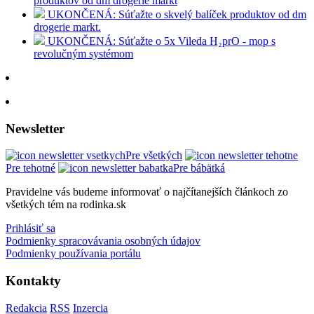
produktov od dm drogerie markt
UKONČENÁ: Súťažte o skvelý balíček produktov od dm
drogerie markt.
UKONČENÁ: Súťažte o 5x Vileda H₂prO - mop s
revolučným systémom
Newsletter
Pre všetkých
Pre tehotné
Pre bábätká
Pravidelne vás budeme informovať o najčítanejších článkoch zo
všetkých tém na rodinka.sk
Prihlásiť sa
Podmienky spracovávania osobných údajov
Podmienky používania portálu
Kontakty
Redakcia
RSS
Inzercia