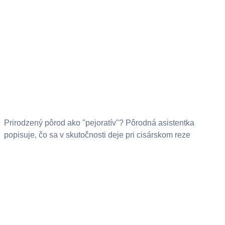
Prirodzený pôrod ako "pejoratív"? Pôrodná asistentka
popisuje, čo sa v skutočnosti deje pri cisárskom reze