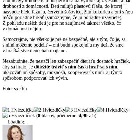
Zaujímavý kolotoč nad postieľku sa dá vyrobiť aj z vešiaka a pár
drobností z domácností. Deti milujú plastovú fľašu, do ktorej
nasypete bielu fazuľu, červenú šošovicu, žltú kukuricu a oni s ňou
môžu poriadne hrkať (samozrejme, že ju poriadne uzavriete).
Z pohľadu našich detí je pre ne zaujímavé takmer všetko, čo
v domácnosti nájdu.
Samozrejme, nie všetko je pre ne bezpečné, ale s tým, čo je, sa
s nimi môžeme podeliť – oni budú spokojní a my tiež, že sme
v hračkárstve nenechali majland.
Nezabudnite, že nestačí len zabezpečiť dieťaťu dostatok hračiek,
aby sa hralo. Je
dôležité tráviť s ním čas a hrať sa s ním
,
ukazovať im spôsoby, možnosti, kooperovať s nimi aj týmto
spôsobom podporovať ich vývin.
Foto: sxc.hu
(
8
hlasov, priemerne:
4,90
z 5)
Loading...