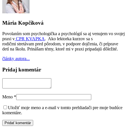
Mária Kopčíková
Povolaním som psychologička a psychológií sa aj venujem vo svojej
praxi v
CPR KVAPKA
. Ako lektorka kurzov sa s
rodičmi stretávam pred pôrodom, v podpore dojčenia, či príprave
detí na školu. Prinášam témy, ktoré mi v praxi pripadajú dôležité.
články autora...
Pridaj komentár
Meno
*
Uložiť moje meno a e-mail v tomto prehliadači pre moje budúce
komentáre.