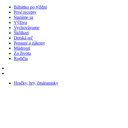
Bábätko po týždni
Prvé recepty
Staráme sa
Výživa
Vychovávame
Škôlkari
Detská reč
Peniaze a zákony
Múdrosti
Zo života
Rodičia
Hračky, hry, čmáraninky