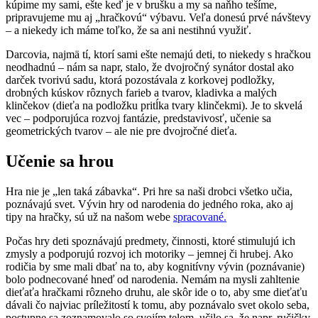
kúpime my sami, ešte keď je v brušku a my sa naňho tešíme,
pripravujeme mu aj „hračkovú“ výbavu. Veľa donesú prvé návštevy
– a niekedy ich máme toľko, že sa ani nestihnú využiť.
Darcovia, najmä tí, ktorí sami ešte nemajú deti, to niekedy s hračkou
neodhadnú – nám sa napr, stalo, že dvojročný synátor dostal ako
darček tvorivú sadu, ktorá pozostávala z korkovej podložky,
drobných kúskov rôznych farieb a tvarov, kladivka a malých
klinčekov (dieťa na podložku pritĺka tvary klinčekmi). Je to skvelá
vec – podporujúca rozvoj fantázie, predstavivosť, učenie sa
geometrických tvarov – ale nie pre dvojročné dieťa.
Učenie sa hrou
Hra nie je „len taká zábavka“. Pri hre sa naši drobci všetko učia,
poznávajú svet. Vývin hry od narodenia do jedného roka, ako aj
tipy na hračky, sú už na našom webe
spracované.
Počas hry deti spoznávajú predmety, činnosti, ktoré stimulujú ich
zmysly a podporujú rozvoj ich motoriky – jemnej či hrubej. Ako
rodičia by sme mali dbať na to, aby kognitívny vývin (poznávanie)
bolo podnecované hneď od narodenia. Nemám na mysli zahltenie
dieťaťa hračkami rôzneho druhu, ale skôr ide o to, aby sme dieťaťu
dávali čo najviac príležitostí k tomu, aby poznávalo svet okolo seba,
postupne sa zoznamovalo so svojím telom, učilo sa, že napr. ručičky