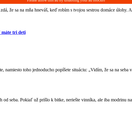
i zdá, že sa na mňa hneváš, keď robím s tvojou sestrou domáce úlohy. Ab
 máte tri deti
te, namiesto toho jednoducho popíšete situáciu: „Vidím, že sa na seba
ch od seba. Pokiaľ už prišlo k bitke, neriešte vinníka, ale iba modrinu n