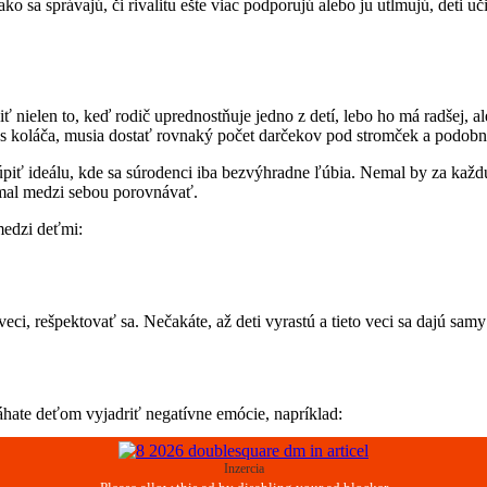
o sa správajú, či rivalitu ešte viac podporujú alebo ju utlmujú, deti u
ielen to, keď rodič uprednostňuje jedno z detí, lebo ho má radšej, ale
kus koláča, musia dostať rovnaký počet darčekov pod stromček a podob
úpiť ideálu, kde sa súrodenci iba bezvýhradne ľúbia. Nemal by za každú
emal medzi sebou porovnávať.
medzi deťmi:
veci, rešpektovať sa. Nečakáte, až deti vyrastú a tieto veci sa dajú sam
áhate deťom vyjadriť negatívne emócie, napríklad:
Inzercia