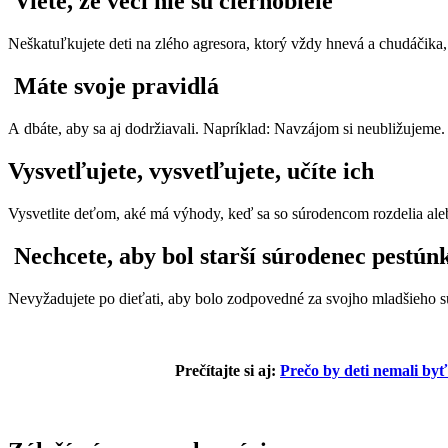
Viete, že veci nie sú čiernobiele
Neškatuľkujete deti na zlého agresora, ktorý vždy hnevá a chudáčika,
Máte svoje pravidlá
A dbáte, aby sa aj dodržiavali. Napríklad: Navzájom si neubližujeme. 
Vysvetľujete, vysvetľujete, učíte ich
Vysvetlite deťom, aké má výhody, keď sa so súrodencom rozdelia alebo
Nechcete, aby bol starší súrodenec pestún
Nevyžadujete po dieťati, aby bolo zodpovedné za svojho mladšieho s
Prečítajte si aj:
Prečo by deti nemali by