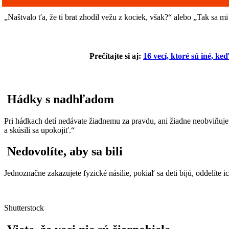
„Naštvalo ťa, že ti brat zhodil vežu z kociek, však?“ alebo „Tak sa m
Prečítajte si aj:
16 vecí, ktoré sú iné, keď
Hádky s nadhľadom
Pri hádkach detí nedávate žiadnemu za pravdu, ani žiadne neobviňuje
a skúsili sa upokojiť.“
Nedovolíte, aby sa bili
Jednoznačne zakazujete fyzické násilie, pokiaľ sa deti bijú, oddelíte i
Shutterstock