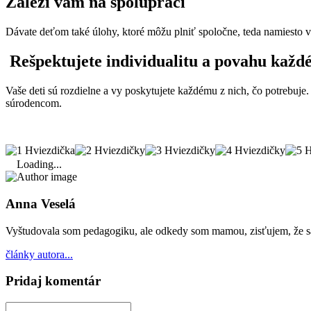
Záleží vám na spolupráci
Dávate deťom také úlohy, ktoré môžu plniť spoločne, teda namiesto v
Rešpektujete individualitu a povahu každ
Vaše deti sú rozdielne a vy poskytujete každému z nich, čo potrebuj
súrodencom.
Loading...
Anna Veselá
Vyštudovala som pedagogiku, ale odkedy som mamou, zisťujem, že sa st
články autora...
Pridaj komentár