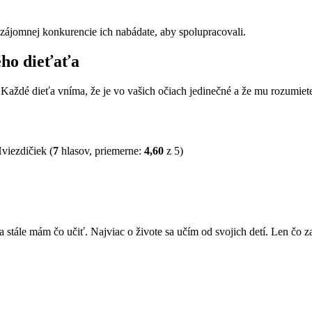
zájomnej konkurencie ich nabádate, aby spolupracovali.
ého dieťaťa
e. Každé dieťa vníma, že je vo vašich očiach jedinečné a že mu rozumi
(
7
hlasov, priemerne:
4,60
z 5)
ále mám čo učiť. Najviac o živote sa učím od svojich detí. Len čo zas