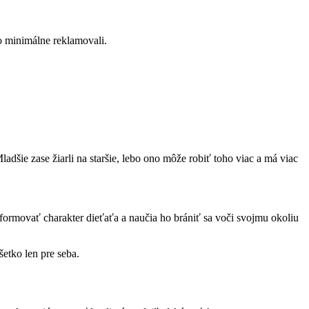
bo minimálne reklamovali.
ladšie zase žiarli na staršie, lebo ono môže robiť toho viac a má viac
rmovať charakter dieťaťa a naučia ho brániť sa voči svojmu okoliu
šetko len pre seba.