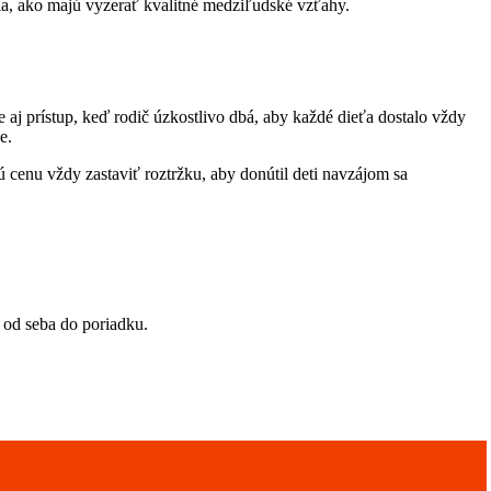
čia, ako majú vyzerať kvalitné medziľudské vzťahy.
 aj prístup, keď rodič úzkostlivo dbá, aby každé dieťa dostalo vždy
ne.
 cenu vždy zastaviť roztržku, aby donútil deti navzájom sa
y od seba do poriadku.