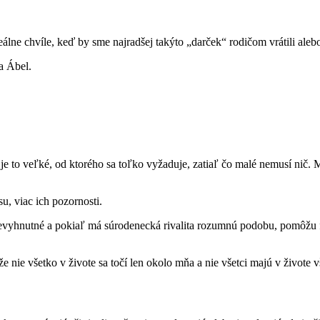
eálne chvíle, keď by sme najradšej takýto „darček“ rodičom vrátili ale
 a Ábel.
 je to veľké, od ktorého sa toľko vyžaduje, zatiaľ čo malé nemusí nič. M
u, viac ich pozornosti.
yhnutné a pokiaľ má súrodenecká rivalita rozumnú podobu, pomôžu fo
e nie všetko v živote sa točí len okolo mňa a nie všetci majú v živote v