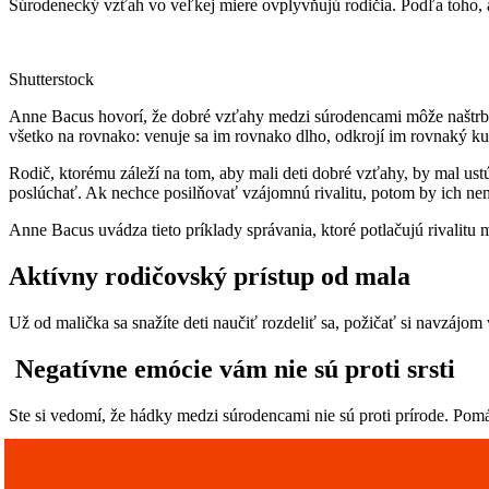
Súrodenecký vzťah vo veľkej miere ovplyvňujú rodičia. Podľa toho, ak
Shutterstock
Anne Bacus hovorí, že dobré vzťahy medzi súrodencami môže naštrbiť n
všetko na rovnako: venuje sa im rovnako dlho, odkrojí im rovnaký 
Rodič, ktorému záleží na tom, aby mali deti dobré vzťahy, by mal ust
poslúchať. Ak nechce posilňovať vzájomnú rivalitu, potom by ich n
Anne Bacus uvádza tieto príklady správania, ktoré potlačujú rivalitu 
Aktívny rodičovský prístup od mala
Už od malička sa snažíte deti naučiť rozdeliť sa, požičať si navzájom 
Negatívne emócie vám nie sú proti srsti
Ste si vedomí, že hádky medzi súrodencami nie sú proti prírode. Pom