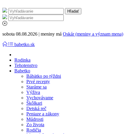
sobota 08.08.2026 | meniny má
Oskár (meniny a význam mena)
babetko.sk
Rodinka
Tehotenstvo
Babetko
Bábätko po týždni
Prvé recepty
Staráme sa
Výživa
Vychovávame
Škôlkari
Detská reč
Peniaze a zákony
Múdrosti
Zo života
Rodičia