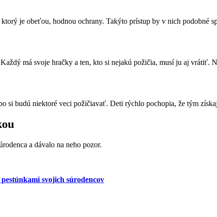
 ktorý je obeťou, hodnou ochrany. Takýto prístup by v nich podobné sp
Každý má svoje hračky a ten, kto si nejakú požičia, musí ju aj vrátiť. 
 si budú niektoré veci požičiavať. Deti rýchlo pochopia, že tým získaj
kou
úrodenca a dávalo na neho pozor.
ť pestúnkami svojich súrodencov