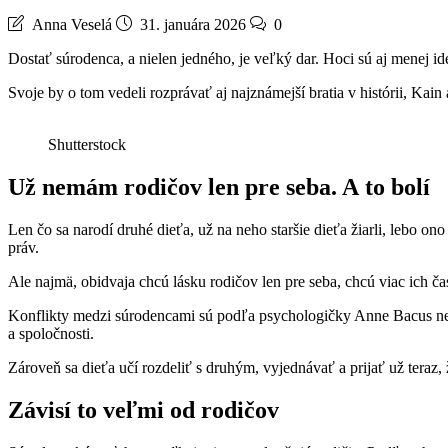
Anna Veselá
31. januára 2026
0
Dostať súrodenca, a nielen jedného, je veľký dar. Hoci sú aj menej id
Svoje by o tom vedeli rozprávať aj najznámejší bratia v histórii, Kain
Shutterstock
Už nemám rodičov len pre seba. A to bolí
Len čo sa narodí druhé dieťa, už na neho staršie dieťa žiarli, lebo ono
práv.
Ale najmä, obidvaja chcú lásku rodičov len pre seba, chcú viac ich čas
Konflikty medzi súrodencami sú podľa psychologičky Anne Bacus nev
a spoločnosti.
Zároveň sa dieťa učí rozdeliť s druhým, vyjednávať a prijať už teraz, ž
Závisí to veľmi od rodičov