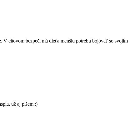
ete. V citovom bezpečí má dieťa menšiu potrebu bojovať so svojim
pia, už aj píšem :)