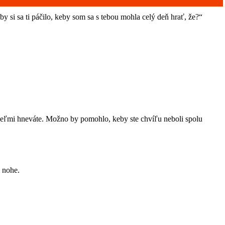
y si sa ti páčilo, keby som sa s tebou mohla celý deň hrať, že?“
 veľmi hneváte. Možno by pomohlo, keby ste chvíľu neboli spolu
a nohe.