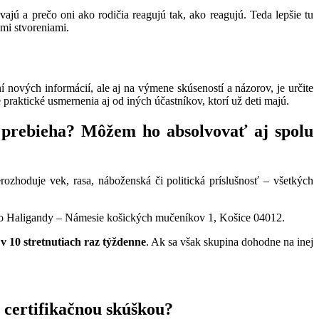
jú a prečo oni ako rodičia reagujú tak, ako reagujú. Teda lepšie tu
kými stvoreniami.
 nových informácií, ale aj na výmene skúseností a názorov, je určite
praktické usmernenia aj od iných účastníkov, ktorí už deti majú.
z prebieha? Môžem ho absolvovať aj spolu
zhoduje vek, rasa, náboženská či politická príslušnosť – všetkých
lo Haligandy – Námesie košických mučeníkov 1, Košice 04012.
v 10 stretnutiach raz týždenne
. Ak sa však skupina dohodne na inej
 certifikačnou skúškou?