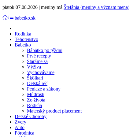
piatok 07.08.2026 | meniny má
Štefánia (meniny a význam mena)
babetko.sk
Rodinka
Tehotenstvo
Babetko
Bábätko po týždni
Prvé recepty
Staráme sa
Výživa
Vychovávame
Škôlkari
Detská reč
Peniaze a zákony
Múdrosti
Zo života
Rodičia
Materský product placement
Detské Choroby
Zvery
Auto
Pôrodnica