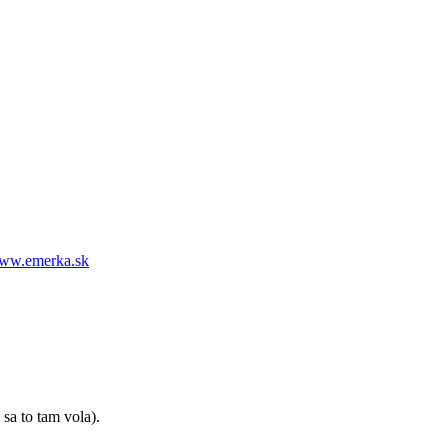
www.emerka.sk
sa to tam vola).