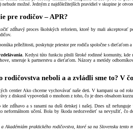
 nebude možné. Jedným z najdôležitejších pravidiel v skupine je otvor
cie pre rodičov – APR?
kočiť zdĺhavý proces školských reforiem, ktoré by mali akceptovať p
dičov.
onúka príležitosti, poskytuje priestor pre rodiča spoločne s dieťaťom a 
vzdelávania
. Kedysi túto funkciu plnili široké rodinné komunity, kd
chove, smeruje k partnerstvu a dieťaťom. Názory a metódy odborníkov 
rodičovstva neboli a a zvládli sme to? V 
h centier Ako chceme vychovávať naše deti. V kampani sa od roku 2
rávy z diskusií vypovedali o mnohom z toho, čo je dnes obsahom kurzu
o ide zdĺhavo a s ranami na duši detskej i našej. Dnes už nefunguje
o neformálnom učení. Bola by škoda nedozvedieť sa nevyužiť, čo dob
j a Akadémiám praktického rodičovstva, ktoré sa na Slovensku tento m