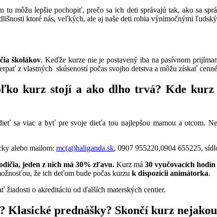
môžu lepšie pochopiť, prečo sa ich deti správajú tak, ako sa správa
 odlišnosti ktoré nás, veľkých, ale aj naše deti robia výnimočnými ľuds
ičia školákov
. Keďže kurze nie je postavený iba na pasívnom prijímaní
rpať z vlastných skúseností počas svojho detstva a môžu získať cenné 
ľko kurz stojí a ako dlho trvá? Kde kur
ieť sa viac a byť pre svoje dieťa tou najlepšou mamou a otcom. Nero
icky alebo mailom:
mc(at)haliganda.sk
, 0907 955220,0904 655225, síd
rodičia, jeden z nich má 30% zľavu.
Kurz má
30 vyučovacích hodín 
 možnosťou, že ich deťom bude počas kurzu
k dispozícii animátorka
.
žiadosti o akreditáciu od ďalších materských centier.
? Klasické prednášky? Skončí kurz nejakou