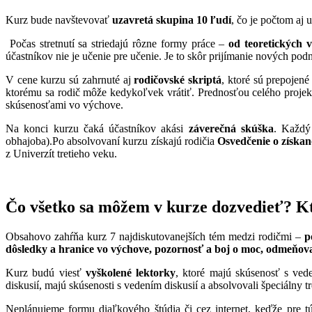
Kurz bude navštevovať
uzavretá skupina 10 ľudí
, čo je počtom aj 
Počas stretnutí sa striedajú rôzne formy práce –
od teoretických 
účastníkov nie je učenie pre učenie. Je to skôr prijímanie nových pod
V cene kurzu sú zahrnuté aj
rodičovské skriptá
, ktoré sú prepojené
ktorému sa rodič môže kedykoľvek vrátiť. Prednosťou celého proj
skúsenosťami vo výchove.
Na konci kurzu čaká účastníkov akási
záverečná skúška
. Každý 
obhajoba).Po absolvovaní kurzu získajú rodičia
Osvedčenie o získan
z Univerzít tretieho veku.
Čo všetko sa môžem v kurze dozvedieť? Kt
Obsahovo zahŕňa kurz 7 najdiskutovanejších tém medzi rodičmi –
p
dôsledky a hranice vo výchove, pozornosť a boj o moc, odmeňov
Kurz budú viesť
vyškolené lektorky
, ktoré majú skúsenosť s ved
diskusií, majú skúsenosti s vedením diskusií a absolvovali špeciálny 
Neplánujeme formu diaľkového štúdia či cez internet, keďže pre t