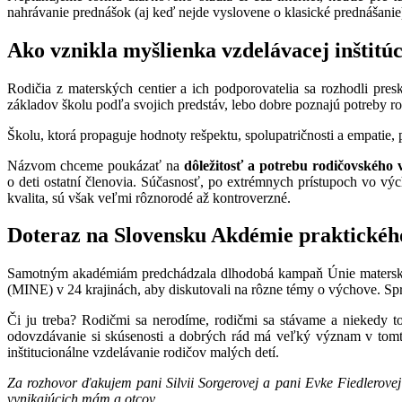
nahrávanie prednášok (aj keď nejde vyslovene o klasické prednášanie)
Ako vznikla myšlienka vzdelávacej inštitú
Rodičia z materských centier a ich podporovatelia sa rozhodli pres
základov školu podľa svojich predstáv, lebo dobre poznajú potreby ro
Školu, ktorá propaguje hodnoty rešpektu, spolupatričnosti a empatie, p
Názvom chceme poukázať na
dôležitosť a potrebu rodičovského 
o deti ostatní členovia. Súčasnosť, po extrémnych prístupoch vo vý
kvalita, sú však veľmi rôznorodé až kontroverzné.
Doteraz na Slovensku Akdémie praktického 
Samotným akadémiám predchádzala dlhodobá kampaň Únie materskýc
(MINE) v 24 krajinách, aby diskutovali na rôzne témy o výchove. Sp
Či ju treba? Rodičmi sa nerodíme, rodičmi sa stávame a niekedy t
odovzdávanie si skúsenosti a dobrých rád má veľký význam v tomt
inštitucionálne vzdelávanie rodičov malých detí.
Za rozhovor ďakujem pani Silvii Sorgerovej a pani Evke Fiedlerove
vynikajúcich mám a otcov.