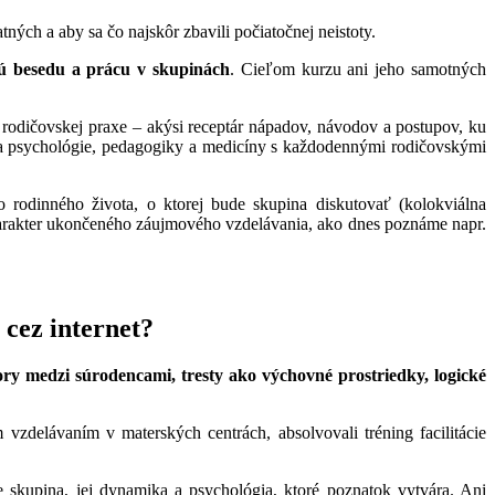
tných a aby sa čo najskôr zbavili počiatočnej neistoty.
enú besedu a prácu v skupinách
. Cieľom kurzu ani jeho samotných
ej rodičovskej praxe – akýsi receptár nápadov, návodov a postupov, ku
a psychológie, pedagogiky a medicíny s každodennými rodičovskými
o rodinného života, o ktorej bude skupina diskutovať (kolokviálna
harakter ukončeného záujmového vzdelávania, ako dnes poznáme napr.
 cez internet?
ory medzi súrodencami, tresty ako výchovné prostriedky, logické
zdelávaním v materských centrách, absolvovali tréning facilitácie
 skupina, jej dynamika a psychológia, ktoré poznatok vytvára. Ani