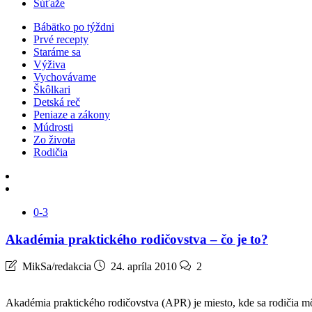
Súťaže
Bábätko po týždni
Prvé recepty
Staráme sa
Výživa
Vychovávame
Škôlkari
Detská reč
Peniaze a zákony
Múdrosti
Zo života
Rodičia
0-3
Akadémia praktického rodičovstva – čo je to?
MikSa/redakcia
24. apríla 2010
2
Akadémia praktického rodičovstva (APR) je miesto, kde sa rodičia môž