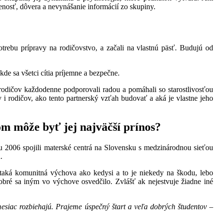
enosť, dôvera a nevynášanie informácií zo skupiny.
otrebu prípravy na rodičovstvo, a začali na vlastnú päsť. Budujú od
kde sa všetci cítia príjemne a bezpečne.
e rodičov každodenne podporovali radou a pomáhali so starostlivosťou
i rodičov, ako tento partnerský vzťah budovať a aká je vlastne jeho
čom môže byť jej najväčší prínos?
006 spojili materské centrá na Slovensku s medzinárodnou sieťou
.
 taká komunitná výchova ako kedysi a to je niekedy na škodu, lebo
ré sa iným vo výchove osvedčilo. Zvlášť ak nejestvuje žiadne iné
esiac rozbiehajú. Prajeme úspečný štart a veľa dobrých študentov –