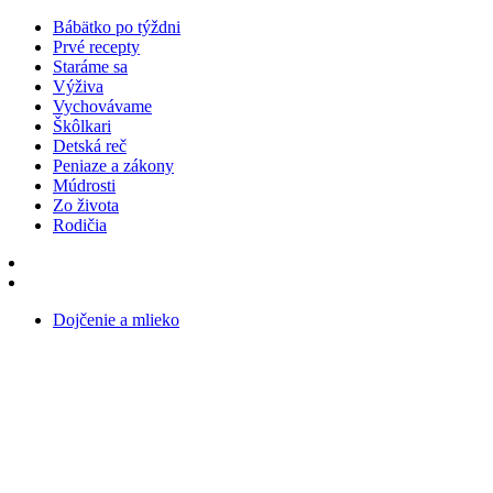
Bábätko po týždni
Prvé recepty
Staráme sa
Výživa
Vychovávame
Škôlkari
Detská reč
Peniaze a zákony
Múdrosti
Zo života
Rodičia
Dojčenie a mlieko