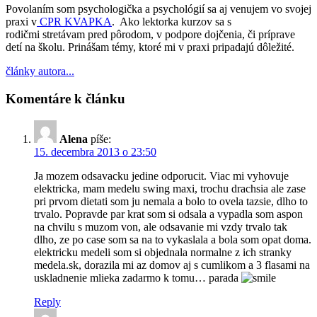
Povolaním som psychologička a psychológií sa aj venujem vo svojej
praxi v
CPR KVAPKA
. Ako lektorka kurzov sa s
rodičmi stretávam pred pôrodom, v podpore dojčenia, či príprave
detí na školu. Prinášam témy, ktoré mi v praxi pripadajú dôležité.
články autora...
Komentáre k článku
Alena
píše:
15. decembra 2013 o 23:50
Ja mozem odsavacku jedine odporucit. Viac mi vyhovuje
elektricka, mam medelu swing maxi, trochu drachsia ale zase
pri prvom dietati som ju nemala a bolo to ovela tazsie, dlho to
trvalo. Popravde par krat som si odsala a vypadla som aspon
na chvilu s muzom von, ale odsavanie mi vzdy trvalo tak
dlho, ze po case som sa na to vykaslala a bola som opat doma.
elektricku medeli som si objednala normalne z ich stranky
medela.sk, dorazila mi az domov aj s cumlikom a 3 flasami na
uskladnenie mlieka zadarmo k tomu… parada
Reply