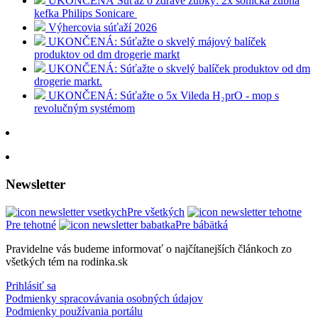
UKONČENÁ Súťaž o zdravé zúbky: 2x sonická zubná
kefka Philips Sonicare
Výhercovia súťaží 2026
UKONČENÁ: Súťažte o skvelý májový balíček
produktov od dm drogerie markt
UKONČENÁ: Súťažte o skvelý balíček produktov od dm
drogerie markt.
UKONČENÁ: Súťažte o 5x Vileda H₂prO - mop s
revolučným systémom
Newsletter
Pre všetkých
Pre tehotné
Pre bábätká
Pravidelne vás budeme informovať o najčítanejších článkoch zo
všetkých tém na rodinka.sk
Prihlásiť sa
Podmienky spracovávania osobných údajov
Podmienky používania portálu