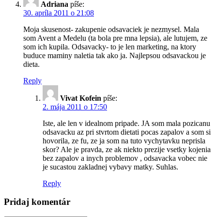
Adriana
píše:
30. apríla 2011 o 21:08
Moja skusenost- zakupenie odsavaciek je nezmysel. Mala
som Avent a Medelu (ta bola pre mna lepsia), ale lutujem, ze
som ich kupila. Odsavacky- to je len marketing, na ktory
buduce maminy naletia tak ako ja. Najlepsou odsavackou je
dieta.
Reply
Vivat Kofein
píše:
2. mája 2011 o 17:50
Iste, ale len v idealnom pripade. JA som mala pozicanu
odsavacku az pri stvrtom dietati pocas zapalov a som si
hovorila, ze fu, ze ja som na tuto vychytavku neprisla
skor? Ale je pravda, ze ak niekto prezije vsetky kojenia
bez zapalov a inych problemov , odsavacka vobec nie
je sucastou zakladnej vybavy matky. Suhlas.
Reply
Pridaj komentár