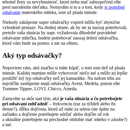
tehotné ženy za nevyhnutnosť, ktorú treba mať zabezpečenú ešte
pred narodením dieťatka. Nemyslím si to a o tom, kedy
je potrebné
odsávanie
materského mlieka, som už písala minule.
Niekedy zakúpenie super odsávačky vopred môžu byť zbytočne
vyhodené peniaze. Na druhej strane, ak by ste ju naozaj potrebovali,
pretože vaša situácia by napr. vyžadovala dlhodobé pravidelné
odsávanie mliečka, budete potrebovať naozaj dobrú odsávačku,
ktorá vám bude na pomoc a nie na oštaru.
Aký typ odsávačky?
Nepoviem vám, akú značku si máte kúpiť, o tom som tiež už písala
minule. Každej mamine môže vyhovovať niečo iné a môže jej lepšie
poslúžiť iný typ odsávačky než jej kamarátke. Na našom trhu asi
najväčšie zastúpenie majú odsávačky Avent, Medela, potom ešte
Tommee Tippee, LOVI, Chicco, Ameda.
Zamyslite sa skôr nad tým, aká
je vaša situácia a čo potrebujete
pri odsávaní zohľadniť
– frekvenciu (raz za týždeň alebo 8x
denne?), dĺžku dojčenia, ktorú už máte za sebou (ste úplne na
začiatku a dojčenie potrebujete udržať alebo dojčíte už rok
a aktuálne potrebujete na prechodné obdobie mať mlieko v zásobe?)
a iné.