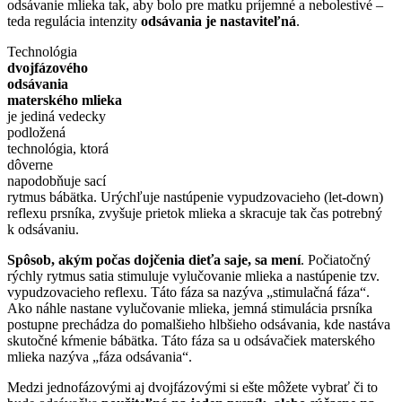
odsávanie mlieka tak, aby bolo pre matku príjemné a nebolestivé –
teda regulácia intenzity
odsávania je nastaviteľná
.
Technológia
dvojfázového
odsávania
materského mlieka
je jediná vedecky
podložená
technológia, ktorá
dôverne
napodobňuje sací
rytmus bábätka. Urýchľuje nastúpenie vypudzovacieho (let-down)
reflexu prsníka, zvyšuje prietok mlieka a skracuje tak čas potrebný
k odsávaniu.
Spôsob, akým počas dojčenia dieťa saje, sa mení
. Počiatočný
rýchly rytmus satia stimuluje vylučovanie mlieka a nastúpenie tzv.
vypudzovacieho reflexu. Táto fáza sa nazýva „stimulačná fáza“.
Ako náhle nastane vylučovanie mlieka, jemná stimulácia prsníka
postupne prechádza do pomalšieho hlbšieho odsávania, kde nastáva
skutočné kŕmenie bábätka. Táto fáza sa u odsávačiek materského
mlieka nazýva „fáza odsávania“.
Medzi jednofázovými aj dvojfázovými si ešte môžete vybrať či to