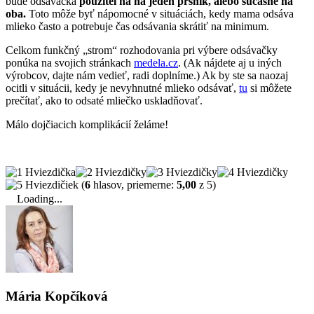
bude odsávačka
použiteľná na jeden prsník, alebo súčasne na
oba.
Toto môže byť nápomocné v situáciách, kedy mama odsáva
mlieko často a potrebuje čas odsávania skrátiť na minimum.
Celkom funkčný „strom“ rozhodovania pri výbere odsávačky
ponúka na svojich stránkach
medela.cz
. (Ak nájdete aj u iných
výrobcov, dajte nám vedieť, radi doplníme.) Ak by ste sa naozaj
ocitli v situácii, kedy je nevyhnutné mlieko odsávať,
tu
si môžete
prečítať, ako to odsaté mliečko uskladňovať.
Málo dojčiacich komplikácií želáme!
(
6
hlasov, priemerne:
5,00
z 5)
Loading...
Mária Kopčíková