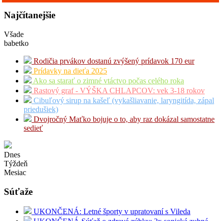
Najčítanejšie
Všade
babetko
Rodičia prvákov dostanú zvýšený prídavok 170 eur
Prídavky na dieťa 2025
Ako sa starať o zimné vtáctvo počas celého roka
Rastový graf - VÝŠKA CHLAPCOV: vek 3-18 rokov
Cibuľový sirup na kašeľ (vykašliavanie, laryngitída, zápal
priedušiek)
Dvojročný Maťko bojuje o to, aby raz dokázal samostatne
sedieť
Dnes
Týždeň
Mesiac
Súťaže
UKONČENÁ: Letné športy v upratovaní s Vileda