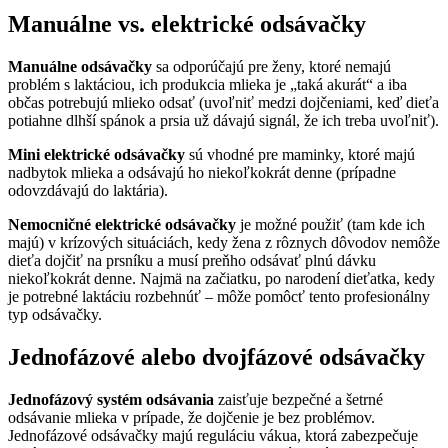
Manuálne vs. elektrické odsávačky
Manuálne odsávačky
sa odporúčajú pre ženy, ktoré nemajú
problém s laktáciou, ich produkcia mlieka je „taká akurát“ a iba
občas potrebujú mlieko odsať (uvoľniť medzi dojčeniami, keď dieťa
potiahne dlhší spánok a prsia už dávajú signál, že ich treba uvoľniť).
Mini elektrické odsávačky
sú vhodné pre maminky, ktoré majú
nadbytok mlieka a odsávajú ho niekoľkokrát denne (prípadne
odovzdávajú do laktária).
Nemocničné elektrické odsávačky
je možné použiť (tam kde ich
majú) v krízových situáciách, kedy žena z rôznych dôvodov nemôže
dieťa dojčiť na prsníku a musí preňho odsávať plnú dávku
niekoľkokrát denne. Najmä na začiatku, po narodení dieťatka, kedy
je potrebné laktáciu rozbehnúť – môže pomôcť tento profesionálny
typ odsávačky.
Jednofázové alebo dvojfázové odsávačky
Jednofázový systém odsávania
zaisťuje bezpečné a šetrné
odsávanie mlieka v prípade, že dojčenie je bez problémov.
Jednofázové odsávačky majú reguláciu vákua, ktorá zabezpečuje