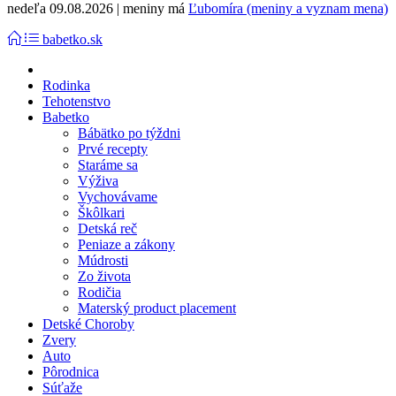
nedeľa 09.08.2026 | meniny má
Ľubomíra (meniny a vyznam mena)
babetko.sk
Rodinka
Tehotenstvo
Babetko
Bábätko po týždni
Prvé recepty
Staráme sa
Výživa
Vychovávame
Škôlkari
Detská reč
Peniaze a zákony
Múdrosti
Zo života
Rodičia
Materský product placement
Detské Choroby
Zvery
Auto
Pôrodnica
Súťaže