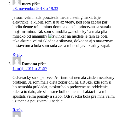
mery
píše:
28. novembra 2013 o 19:33
ja som velmi rada pouzivala medelu swing maxi, ta je
elektricka. a kupila som si ju az vtedy, ked som zacala par
hodin denne robit mimo domu a o malu princeznu sa starala
moja mamina. Tak som si urobila „zasobicky“ a mala pila
mliecko od maminky
na medele je fajn ze bola
taka akurat, velmi skladna a sikovna, dokonca aj s masaznym
nastavcom a bola som rada ze sa mi neobjavil ziadny zapal.
Reply
Romana
píše:
1. mája 2011 o 21:57
Odsavacky su super vec. Adriana asi nemala ziaden necakany
problem. Ja som mala dieta zopar dni na JIRSke, kde som si
ho nemohla prikladat, neskor bolo prelozene na oddelenie,
kde sa to dalo, ale stale sme boli odluceni. Laktacia sa mi
spustala velmi pomaly a slabo. Odsavacka bola pre mna velmi
uzitocna a pouzivam ju nadalej.
Reply