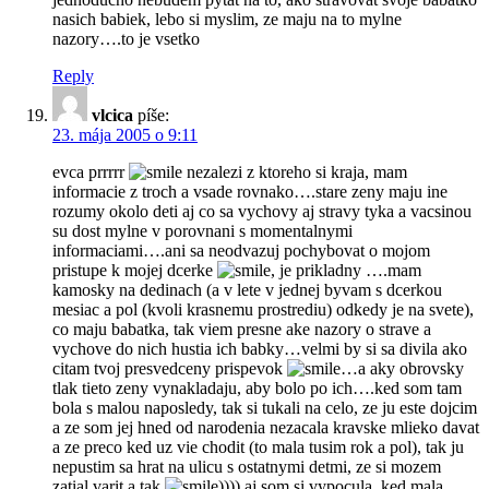
nasich babiek, lebo si myslim, ze maju na to mylne
nazory….to je vsetko
Reply
vlcica
píše:
23. mája 2005 o 9:11
evca prrrrr
nezalezi z ktoreho si kraja, mam
informacie z troch a vsade rovnako….stare zeny maju ine
rozumy okolo deti aj co sa vychovy aj stravy tyka a vacsinou
su dost mylne v porovnani s momentalnymi
informaciami….ani sa neodvazuj pochybovat o mojom
pristupe k mojej dcerke
, je prikladny ….mam
kamosky na dedinach (a v lete v jednej byvam s dcerkou
mesiac a pol (kvoli krasnemu prostrediu) odkedy je na svete),
co maju babatka, tak viem presne ake nazory o strave a
vychove do nich hustia ich babky…velmi by si sa divila ako
citam tvoj presvedceny prispevok
…a aky obrovsky
tlak tieto zeny vynakladaju, aby bolo po ich….ked som tam
bola s malou naposledy, tak si tukali na celo, ze ju este dojcim
a ze som jej hned od narodenia nezacala kravske mlieko davat
a ze preco ked uz vie chodit (to mala tusim rok a pol), tak ju
nepustim sa hrat na ulicu s ostatnymi detmi, ze si mozem
zatial varit a tak
)))) aj som si vypocula, ked mala