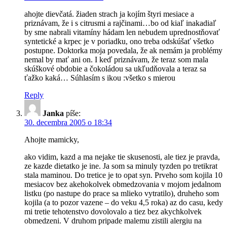
ahojte dievčatá. žiaden strach ja kojím štyri mesiace a
priznávam, že i s citrusmi a rajčinami…bo od kiaľ inakadiaľ
by sme nabrali vitamíny hádam len nebudem uprednostňovať
syntetické a krpec je v poriadku, ono treba odskúšať všetko
postupne. Doktorka moja povedala, že ak nemám ja problémy
nemal by mať ani on. I keď priznávam, že teraz som mala
skúškové obdobie a čokoládou sa ukľudňovala a teraz sa
ťažko kaká… Súhlasím s ikou :všetko s mierou
Reply
Janka
píše:
30. decembra 2005 o 18:34
Ahojte mamicky,
ako vidim, kazd a ma nejake tie skusenosti, ale tiez je pravda,
ze kazde dietatko je ine. Ja som sa minuly tyzden po tretikrat
stala maminou. Do tretice je to opat syn. Prveho som kojila 10
mesiacov bez akehokolvek obmedzovania v mojom jedalnom
listku (po nastupe do prace sa mlieko vytratilo), druheho som
kojila (a to pozor vazene – do veku 4,5 roka) az do casu, kedy
mi tretie tehotenstvo dovolovalo a tiez bez akychkolvek
obmedzeni. V druhom pripade malemu zistili alergiu na