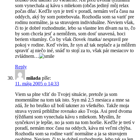
som vynechala aj kávu s mliekom (občas jediný môj relax
počas dňa/. Keďže syn je tretí v poradí, nemám veľa času na
oddych, aký by som potrebovala. Rozhodla som sa variť pre
rodinu normálne, ja sa stravujem individuálne. Neviem však,
či to je dobré rozhodnutie, lebo sa vlastne len dívam na to, čo
by som chcela jesť a nemôžem, som dosť unavená, hoci
beriem vitamíny. Čo by však človek /matka/ nespravil pre
pokoj v rodine. Keď vivím, že syn až tak neplače a ja môžem
spraviť aj niečo iné, snáď to stojí za to, však pár mesiacov to
zvládnem…
Reply
milada
píše:
11. mája 2005 o 14:33
Viem sa plne vžiť do Tvojej situácie, pretože ja som
momentálne na tom tak isto. Syn má 2,5 mesiaca a mne sa
zdá, že ho bruško už bolí takmer zo všetkého. Takže moja
strava vyzerá približne rovnako ako Tvoja. Asi pred dvoma
týždňami som vynechala kávu s mliekom. Myslím, že
synčekovi je lepšie, no ja som na tom horšie. Keďže je tretí v
poradí, nemám moc času na oddych, káva mi veľmi chýba.
Rozhodla som sa rodine variť normálne a ja sa stravujem
osobitne. Neviem, či to je dobré rozhodnutie, lebo tak sa len