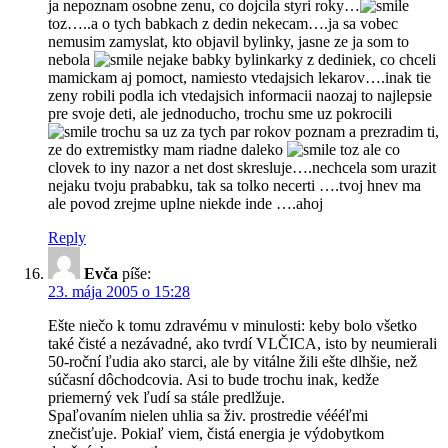
ja nepoznam osobne zenu, co dojcila styri roky…
toz…..a o tych babkach z dedin nekecam….ja sa vobec
nemusim zamyslat, kto objavil bylinky, jasne ze ja som to
nebola
nejake babky bylinkarky z dediniek, co chceli
mamickam aj pomoct, namiesto vtedajsich lekarov….inak tie
zeny robili podla ich vtedajsich informacii naozaj to najlepsie
pre svoje deti, ale jednoducho, trochu sme uz pokrocili
trochu sa uz za tych par rokov poznam a prezradim ti,
ze do extremistky mam riadne daleko
toz ale co
clovek to iny nazor a net dost skresluje….nechcela som urazit
nejaku tvoju prababku, tak sa tolko necerti ….tvoj hnev ma
ale povod zrejme uplne niekde inde ….ahoj
Reply
Evča
píše:
23. mája 2005 o 15:28
Ešte niečo k tomu zdravému v minulosti: keby bolo všetko
také čisté a nezávadné, ako tvrdí VLČICA, isto by neumierali
50-roční ľudia ako starci, ale by vitálne žili ešte dlhšie, než
súčasní dôchodcovia. Asi to bude trochu inak, kedže
priemerný vek ľudí sa stále predlžuje.
Spaľovaním nielen uhlia sa živ. prostredie véééľmi
znečisťuje. Pokiaľ viem, čistá energia je výdobytkom