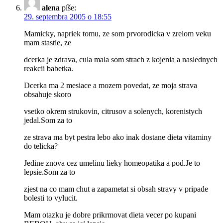
alena
píše:
29. septembra 2005 o 18:55
Mamicky, napriek tomu, ze som prvorodicka v zrelom veku
mam stastie, ze
dcerka je zdrava, cula mala som strach z kojenia a naslednych
reakcii babetka.
Dcerka ma 2 mesiace a mozem povedat, ze moja strava
obsahuje skoro
vsetko okrem strukovin, citrusov a solenych, korenistych
jedal.Som za to
ze strava ma byt pestra lebo ako inak dostane dieta vitaminy
do telicka?
Jedine znova cez umelinu lieky homeopatika a pod.Je to
lepsie.Som za to
zjest na co mam chut a zapametat si obsah stravy v pripade
bolesti to vylucit.
Mam otazku je dobre prikrmovat dieta vecer po kupani