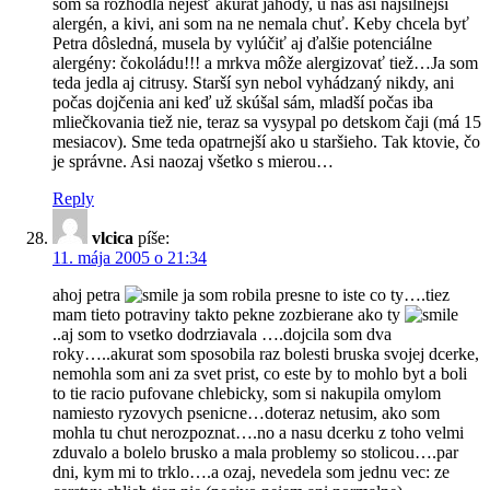
som sa rozhodla nejesť akurát jahody, u nás asi najsilnejší
alergén, a kivi, ani som na ne nemala chuť. Keby chcela byť
Petra dôsledná, musela by vylúčiť aj ďalšie potenciálne
alergény: čokoládu!!! a mrkva môže alergizovať tiež…Ja som
teda jedla aj citrusy. Starší syn nebol vyhádzaný nikdy, ani
počas dojčenia ani keď už skúšal sám, mladší počas iba
mliečkovania tiež nie, teraz sa vysypal po detskom čaji (má 15
mesiacov). Sme teda opatrnejší ako u staršieho. Tak ktovie, čo
je správne. Asi naozaj všetko s mierou…
Reply
vlcica
píše:
11. mája 2005 o 21:34
ahoj petra
ja som robila presne to iste co ty….tiez
mam tieto potraviny takto pekne zozbierane ako ty
..aj som to vsetko dodrziavala ….dojcila som dva
roky…..akurat som sposobila raz bolesti bruska svojej dcerke,
nemohla som ani za svet prist, co este by to mohlo byt a boli
to tie racio pufovane chlebicky, som si nakupila omylom
namiesto ryzovych psenicne…doteraz netusim, ako som
mohla tu chut nerozpoznat….no a nasu dcerku z toho velmi
zduvalo a bolelo brusko a mala problemy so stolicou….par
dni, kym mi to trklo….a ozaj, nevedela som jednu vec: ze