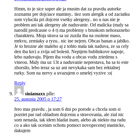
Hmm, to je sice super ale ja musim dat za pravdu autorke
zoznamu pre dojciace maminy.. tiez som alergik a od zaciatku
som vylucila pri dojceni vsetky alergeny.. no u nas nie je
problem ani tak alergeny ale naduvanie. Od malicka (maly sa
narodil predcasne o 4 t) ma problemy s bruskom nehorazneho
charakteru. Moja strava sa uz zuzila iba na osolene maso,
mrkvu, zemiaky a ryzu.. nic ine nejem. Obcas banan a jablko.
Je to hrozne ale maleho aj z tohto mala tak naduva, ze sa cely
den iba krci a zvija od bolesti. Nepijem bublinkove napoje,
lebo naduvaju. Pijem iba vodu a obcas vodu zriedenu s
vineou. Maly ma uz 13t a naduvanie neprestava, ba sa to este
zhorsilo, lebo teraz sa uz ani nevykaka sam bez rektalnej
rurky. Som na nervy a uvazujem o umelej vyzive :o(
Reply
siuiamaxx
píše:
25. augusta 2005 o 17:27
fero mas pravdu , ja som 6 dni po porode a chcela som si
pozriet par rad ohladom dojcenia a stravovania, ale zial nic
som nenasla, tak idem hladat inam, alebo ak niekto ma radu
co a ako tak ocenim ochotu pomoct novopecenej mamicke,
dakujem