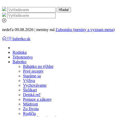
nedeľa 09.08.2026 | meniny má
Ľubomíra (meniny a vyznam mena)
babetko.sk
Rodinka
Tehotenstvo
Babetko
Bábätko po týždni
Prvé recepty
Staráme sa
Výživa
Vychovávame
Škôlkari
Detská reč
Peniaze a zákony
Múdrosti
Zo života
Rodičia