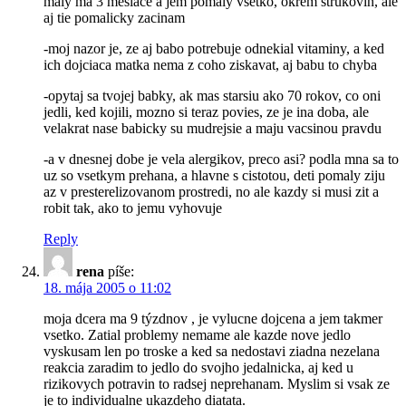
maly ma 3 mesiace a jem pomaly vsetko, okrem strukovin, ale
aj tie pomalicky zacinam
-moj nazor je, ze aj babo potrebuje odnekial vitaminy, a ked
ich dojciaca matka nema z coho ziskavat, aj babu to chyba
-opytaj sa tvojej babky, ak mas starsiu ako 70 rokov, co oni
jedli, ked kojili, mozno si teraz povies, ze je ina doba, ale
velakrat nase babicky su mudrejsie a maju vacsinou pravdu
-a v dnesnej dobe je vela alergikov, preco asi? podla mna sa to
uz so vsetkym prehana, a hlavne s cistotou, deti pomaly ziju
az v presterelizovanom prostredi, no ale kazdy si musi zit a
robit tak, ako to jemu vyhovuje
Reply
rena
píše:
18. mája 2005 o 11:02
moja dcera ma 9 týzdnov , je vylucne dojcena a jem takmer
vsetko. Zatial problemy nemame ale kazde nove jedlo
vyskusam len po troske a ked sa nedostavi ziadna nezelana
reakcia zaradim to jedlo do svojho jedalnicka, aj ked u
rizikovych potravin to radsej neprehanam. Myslim si vsak ze
je to individualne ukazdeho diatata.