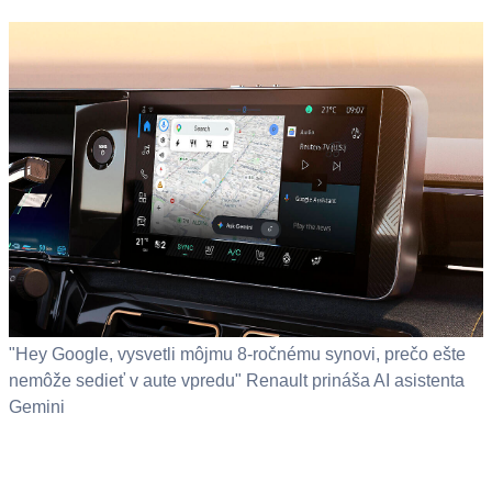
"Hey Google, vysvetli môjmu 8-ročnému synovi, prečo ešte
nemôže sedieť v aute vpredu" Renault prináša AI asistenta
Gemini