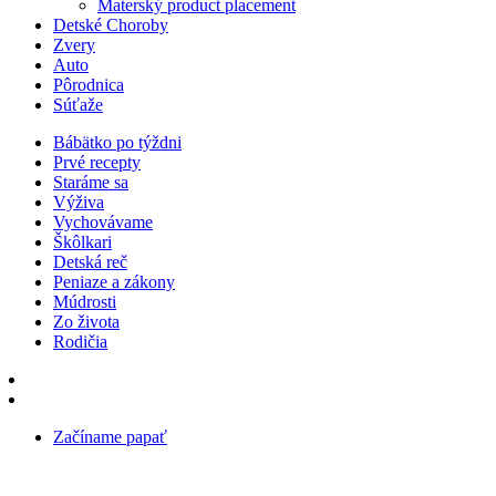
Materský product placement
Detské Choroby
Zvery
Auto
Pôrodnica
Súťaže
Bábätko po týždni
Prvé recepty
Staráme sa
Výživa
Vychovávame
Škôlkari
Detská reč
Peniaze a zákony
Múdrosti
Zo života
Rodičia
Začíname papať