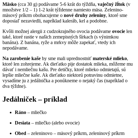
Mäsko
(cca 30 g) podávame 5-6 krát do týždňa,
vaječný žĺtok
(v
množstve 1/2 – 1) 1-2 krát týždenne namiesto mäsa. Zelenino-
mäsový príkrm obohacujeme o
nové druhy zeleniny
, ktoré sme
doposiaľ nezaviedli, napríklad kaleráb, kel a podobne.
Kvôli možnej alergii z cudzokrajného ovocia podávame
ovocie
len
také, ktoré rastie v našich zemepisných šírkach (s výnimkou
banána). Z banána, ryže a mrkvy môže zapekať, vtedy ich
nepodávame.
Na zarobenie kaše
by sme mali uprednostniť
materské mlieko
,
ktoré len zohrejeme. Ak dieťatko pije dostatok mlieka, môžeme mu
dávať i nemliečnu kašu. Pre detičky, ktoré mlieko odmietajú, sú
lepšie mliečne kaše. Ak dieťatko niektorú potravinu odmietne,
vysadíme ju z jedálnička a ponúkneme o nejaký čas (napríklad o
dva týždne).
Jedálniček – príklad
Ráno
– mliečko
Desiata
– mliečko (alebo ovocie)
Obed
– zeleninovo – mäsový príkrm, zeleninový príkrm