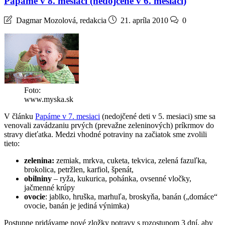
Papáme v 8. mesiaci (nedojčené v 6. mesiaci)
Dagmar Mozolová, redakcia
21. apríla 2010
0
Foto:
www.myska.sk
V článku
Papáme v 7. mesiaci
(nedojčené deti v 5. mesiaci) sme sa
venovali zavádzaniu prvých (prevažne zeleninových) príkrmov do
stravy dieťatka. Medzi vhodné potraviny na začiatok sme zvolili
tieto:
zelenina:
zemiak, mrkva, cuketa, tekvica, zelená fazuľka,
brokolica, petržlen, karfiol, špenát,
obilniny
– ryža, kukurica, pohánka, ovsenné vločky,
jačmenné krúpy
ovocie
: jablko, hruška, marhuľa, broskyňa, banán („domáce“
ovocie, banán je jediná výnimka)
Postupne pridávame nové zložky potravy s rozostupom 3 dní, aby