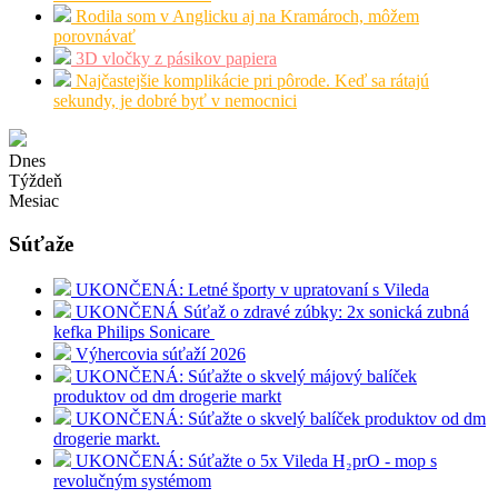
Rodila som v Anglicku aj na Kramároch, môžem
porovnávať
3D vločky z pásikov papiera
Najčastejšie komplikácie pri pôrode. Keď sa rátajú
sekundy, je dobré byť v nemocnici
Dnes
Týždeň
Mesiac
Súťaže
UKONČENÁ: Letné športy v upratovaní s Vileda
UKONČENÁ Súťaž o zdravé zúbky: 2x sonická zubná
kefka Philips Sonicare
Výhercovia súťaží 2026
UKONČENÁ: Súťažte o skvelý májový balíček
produktov od dm drogerie markt
UKONČENÁ: Súťažte o skvelý balíček produktov od dm
drogerie markt.
UKONČENÁ: Súťažte o 5x Vileda H₂prO - mop s
revolučným systémom