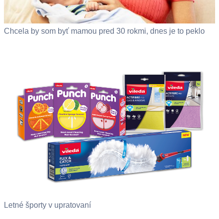
Chcela by som byť mamou pred 30 rokmi, dnes je to peklo
Letné športy v upratovaní