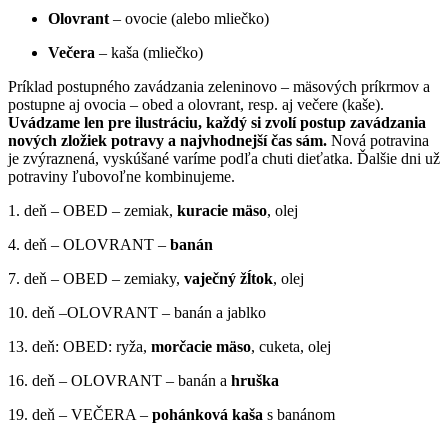
Olovrant
– ovocie (alebo mliečko)
Večera
– kaša (mliečko)
Príklad postupného zavádzania zeleninovo – mäsových príkrmov a
postupne aj ovocia – obed a olovrant, resp. aj večere (kaše).
Uvádzame len pre ilustráciu, každý si zvolí postup zavádzania
nových zložiek potravy a najvhodnejší čas sám.
Nová potravina
je zvýraznená, vyskúšané varíme podľa chuti dieťatka. Ďalšie dni už
potraviny ľubovoľne kombinujeme.
1. deň – OBED – zemiak,
kuracie mäso
, olej
4. deň – OLOVRANT –
banán
7. deň – OBED – zemiaky,
vaječný žĺtok
, olej
10. deň –OLOVRANT – banán a jablko
13. deň: OBED: ryža,
morčacie mäso
, cuketa, olej
16. deň – OLOVRANT – banán a
hruška
19. deň – VEČERA –
pohánková kaša
s banánom