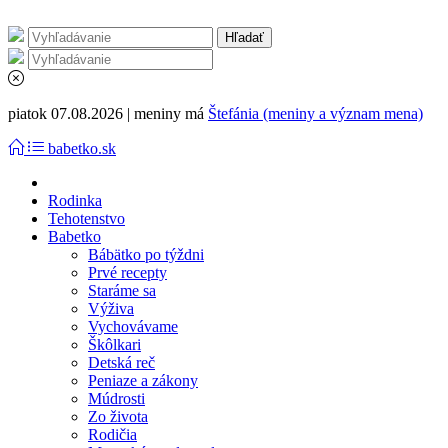
piatok 07.08.2026 | meniny má
Štefánia (meniny a význam mena)
babetko.sk
Rodinka
Tehotenstvo
Babetko
Bábätko po týždni
Prvé recepty
Staráme sa
Výživa
Vychovávame
Škôlkari
Detská reč
Peniaze a zákony
Múdrosti
Zo života
Rodičia