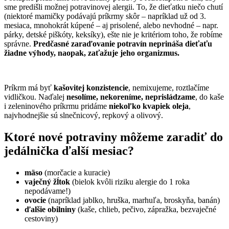
sme predišli možnej potravinovej alergii. To, že dieťatku niečo chutí
(niektoré mamičky podávajú príkrmy skôr – napríklad už od 3.
mesiaca, mnohokrát kúpené – aj prisolené, alebo nevhodné – napr.
párky, detské piškóty, keksíky), ešte nie je kritériom toho, že robíme
správne.
Predčasné zaraďovanie potravín neprináša dieťaťu
žiadne výhody, naopak, zaťažuje jeho organizmus.
Príkrm má byť
kašovitej konzistencie
, nemixujeme, roztlačíme
vidličkou. Naďalej
nesolíme, nekoreníme, neprisládzame
, do kaše
i zeleninového príkrmu pridáme
niekoľko kvapiek oleja
,
najvhodnejšie sú slnečnicový, repkový a olivový.
Ktoré nové potraviny môžeme zaradiť do
jedálnička ďalší mesiac?
mäso
(morčacie a kuracie)
vaječný žĺtok
(bielok kvôli riziku alergie do 1 roka
nepodávame!)
ovocie
(napríklad jablko, hruška, marhuľa, broskyňa, banán)
ďalšie obilniny
(kaše, chlieb, pečivo, zápražka, bezvaječné
cestoviny)