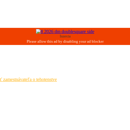
Inzercia
ť zamestnávateľa o tehotenstve