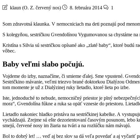
klaun (O. Z. červený nos)
8. februára 2014
1
Som zdravotná klaunka. V nemocniciach ma deti poznajú pod menom 
S kolegyňou, sestričkou Gvendolínou Vygumovanou sa chystáme na ná
Kristína s Silvia sú sestričkou opísané ako „zlaté baby“, ktoré bud
vôbec.
Baby veľmi slabo počujú.
Vojdeme do izby, naznačíme, či smieme ďalej. Sme vpustené. Gvendol
Sestričkino mávanie, veľmi triezvo brané doktorkou Dialýzou Odmerano
tom momente je už z Dialýzinej ruky lietadlo, ktoré lieta po izbe.
Iste, jednoduché to nebude, nemocničný priestor je plný nebezpečných
mora“, Gvendolína fúkne a ruka sa opäť vznesie do priestoru. Lietadlo
Lietadlo nakoniec hladko pristáva na sestričkinej kabelke. A vystupu
vychádzajú. Zrejme sú ešte dezorientovaní časovým posunom, lebo krá
smejú, červené nosy im žiaria na tvári a na rozlúčku nám mávajú.
Bol to dobrý let! … veď aj bez slov sa dá veľa povedať a aj vyčariť 