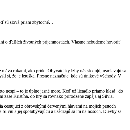
keď sú slová priam zbytočné…
 ani o ďalších životných príjemnostiach. Vlastne nebudeme hovoriť
 máva rukami, ako príde. Obyvateľky izby nás sledujú, usmievajú sa.
lí si, že je letuška. Presne naznačuje, kde sú únikové východy. V
o nespí – to je úplne jasné more. Keď už lietadlo priamo klesá „do
i zase Kristína, do hry sa rovnako prirodzene zapája aj Silvia.
aja cestujúci z obrovskými červenými hlavami na mojich prstoch
 Silviu a jej spolubývajúcu a usádzajú sa im na nosoch. Dievky sa