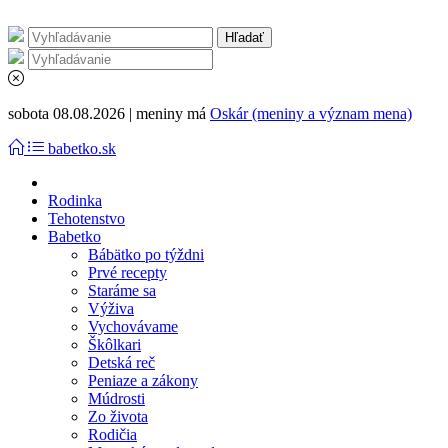
sobota 08.08.2026 | meniny má
Oskár (meniny a význam mena)
babetko.sk
Rodinka
Tehotenstvo
Babetko
Bábätko po týždni
Prvé recepty
Staráme sa
Výživa
Vychovávame
Škôlkari
Detská reč
Peniaze a zákony
Múdrosti
Zo života
Rodičia