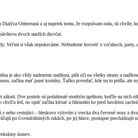
Dialýza Odmeraná a aj napriek tomu, že rozprávam rada, sú chvíle, 
vštevu dvoch starších dievčat.
ú rady. Veľmi si však nepokecáme. Nebudeme hovoriť o vzťahoch, party,
ína je ako vždy nadmerne nadšená, púli oči na všetky strany a nadšene
u, začína mať jasné kontúry. Ťažko povedať, kde na to prišla, ale mys
 zákutí. Dve postele sú potiahnuté modrým igelitom, keďže na nich nikt
 chvíľu letí, no opäť začína klesať a fúknutím ho pred haváriou zachrán
jú z neho cestujúci – bleskovo vylovím z vrecka dva červené nosy a dv
čajú po Gvendolíniných rukách, po jej hlave, postupne prechádzajú na
prekrásny úsmev.