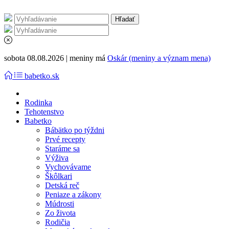
sobota 08.08.2026 | meniny má
Oskár (meniny a význam mena)
babetko.sk
Rodinka
Tehotenstvo
Babetko
Bábätko po týždni
Prvé recepty
Staráme sa
Výživa
Vychovávame
Škôlkari
Detská reč
Peniaze a zákony
Múdrosti
Zo života
Rodičia