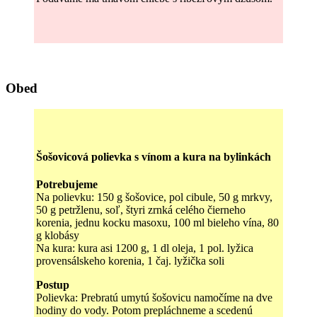
Obed
Šošovicová polievka s vínom a kura na bylinkách
Potrebujeme
Na polievku: 150 g šošovice, pol cibule, 50 g mrkvy,
50 g petržlenu, soľ, štyri zrnká celého čierneho
korenia, jednu kocku masoxu, 100 ml bieleho vína, 80
g klobásy
Na kura: kura asi 1200 g, 1 dl oleja, 1 pol. lyžica
provensálskeho korenia, 1 čaj. lyžička soli
Postup
Polievka: Prebratú umytú šošovicu namočíme na dve
hodiny do vody. Potom prepláchneme a scedenú