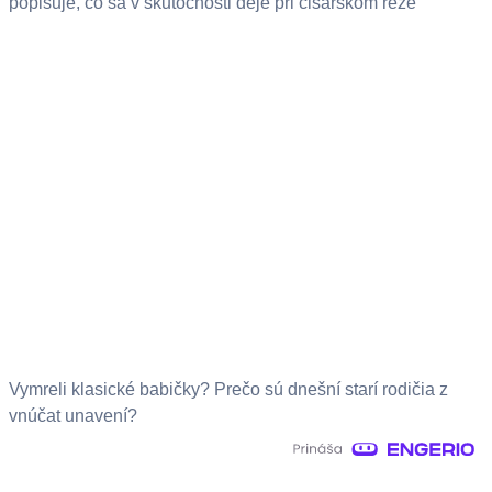
popisuje, čo sa v skutočnosti deje pri cisárskom reze
Vymreli klasické babičky? Prečo sú dnešní starí rodičia z
vnúčat unavení?