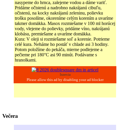
nasypeme do hrnca, zalejeme vodou a dáme variť.
Pridáme očistenú a nadrobno nakrájanú cibuľu,
očistenú, na kocky nakrájanú zeleninu, polievku
trošku posolíme, okoreníme celým korením a uvaríme
takmer domäkka. Masox rozmiešame v 100 ml horúcej
vody, vlejeme do polievky, pridáme víno, nakrájanú
klobásu, premiešame a uvaríme domäkka.
Kura: V oleji si rozmiešame soľ a korenie. Potrieme
celé kura. Neháme ho postáť v chlade asi 3 hodiny.
Potom položíme do pekáča, mierne podlejeme a
pečieme pri 180°C asi 90 minút. Podávame s
hranolkami.
Inzercia
Večera