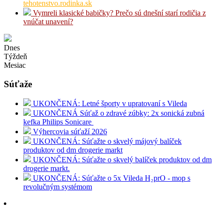
tehotenstvo.rodinka.sk
Vymreli klasické babičky? Prečo sú dnešní starí rodičia z
vnúčat unavení?
Dnes
Týždeň
Mesiac
Súťaže
UKONČENÁ: Letné športy v upratovaní s Vileda
UKONČENÁ Súťaž o zdravé zúbky: 2x sonická zubná
kefka Philips Sonicare
Výhercovia súťaží 2026
UKONČENÁ: Súťažte o skvelý májový balíček
produktov od dm drogerie markt
UKONČENÁ: Súťažte o skvelý balíček produktov od dm
drogerie markt.
UKONČENÁ: Súťažte o 5x Vileda H₂prO - mop s
revolučným systémom