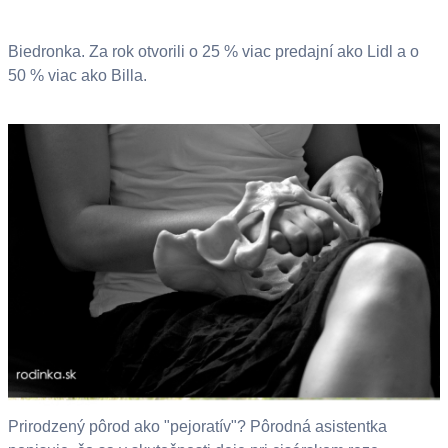
Biedronka. Za rok otvorili o 25 % viac predajní ako Lidl a o
50 % viac ako Billa.
Prirodzený pôrod ako "pejoratív"? Pôrodná asistentka