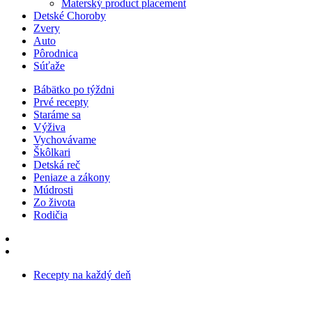
Materský product placement
Detské Choroby
Zvery
Auto
Pôrodnica
Súťaže
Bábätko po týždni
Prvé recepty
Staráme sa
Výživa
Vychovávame
Škôlkari
Detská reč
Peniaze a zákony
Múdrosti
Zo života
Rodičia
Recepty na každý deň