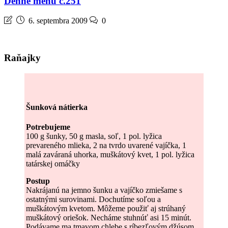
Denné menu č.251
6. septembra 2009
0
Raňajky
Šunková nátierka
Potrebujeme
100 g šunky, 50 g masla, soľ, 1 pol. lyžica
prevareného mlieka, 2 na tvrdo uvarené vajíčka, 1
malá zaváraná uhorka, muškátový kvet, 1 pol. lyžica
tatárskej omáčky
Postup
Nakrájanú na jemno šunku a vajíčko zmiešame s
ostatnými surovinami. Dochutíme soľou a
muškátovým kvetom. Môžeme použiť aj strúhaný
muškátový oriešok. Necháme stuhnúť asi 15 minút.
Podávame ma tmavom chlebe s ríbezľovým džúsom.