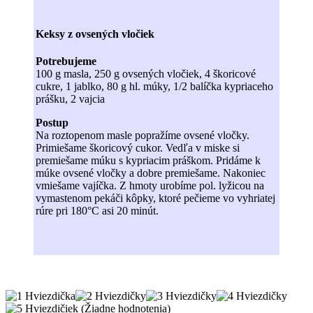
Keksy z ovsených vločiek
Potrebujeme
100 g masla, 250 g ovsených vločiek, 4 škoricové
cukre, 1 jablko, 80 g hl. múky, 1/2 balíčka kypriaceho
prášku, 2 vajcia
Postup
Na roztopenom masle popražíme ovsené vločky.
Primiešame škoricový cukor. Vedľa v miske si
premiešame múku s kypriacim práškom. Pridáme k
múke ovsené vločky a dobre premiešame. Nakoniec
vmiešame vajíčka. Z hmoty urobíme pol. lyžicou na
vymastenom pekáči kôpky, ktoré pečieme vo vyhriatej
rúre pri 180°C asi 20 minút.
(Žiadne hodnotenia)