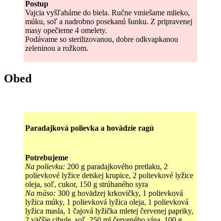
Postup
Vajcia vyšľaháme do biela. Ručne vmiešame mlieko,
múku, soľ a nadrobno posekanú šunku. Z pripravenej
masy opečieme 4 omelety.
Podávame so sterilizovanou, dobre odkvapkanou
zeleninou a rožkom.
Obed
Paradajková polievka a hovädzie ragú
Potrebujeme
Na polievku:
200 g paradajkového pretlaku, 2
polievkové lyžice detskej krupice, 2 polievkové lyžice
oleja, soľ, cukor, 150 g strúhaného syra
Na mäso:
300 g hovädzej krkovičky, 1 polievková
lyžica múky, 1 polievková lyžica oleja, 1 polievková
lyžica masla, 1 čajová lyžička mletej červenej papriky,
2 väčšie cibule, soľ, 250 ml červeného vína, 100 g