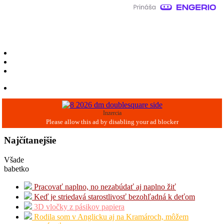
Inzercia
Najčítanejšie
Všade
babetko
Pracovať naplno, no nezabúdať aj naplno žiť
Keď je striedavá starostlivosť bezohľadná k deťom
3D vločky z pásikov papiera
Rodila som v Anglicku aj na Kramároch, môžem