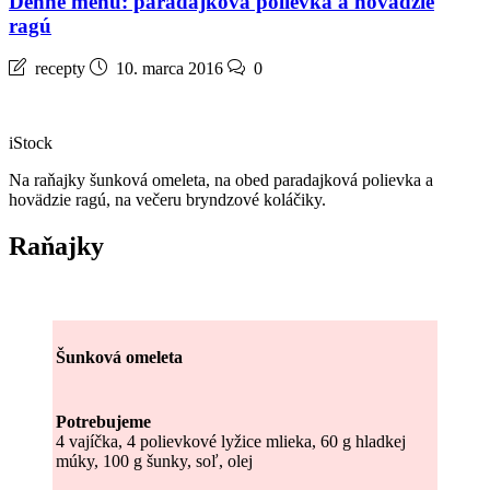
Denné menu: paradajková polievka a hovädzie
ragú
recepty
10. marca 2016
0
iStock
Na raňajky šunková omeleta, na obed paradajková polievka a
hovädzie ragú, na večeru bryndzové koláčiky.
Raňajky
Šunková omeleta
Potrebujeme
4 vajíčka, 4 polievkové lyžice mlieka, 60 g hladkej
múky, 100 g šunky, soľ, olej