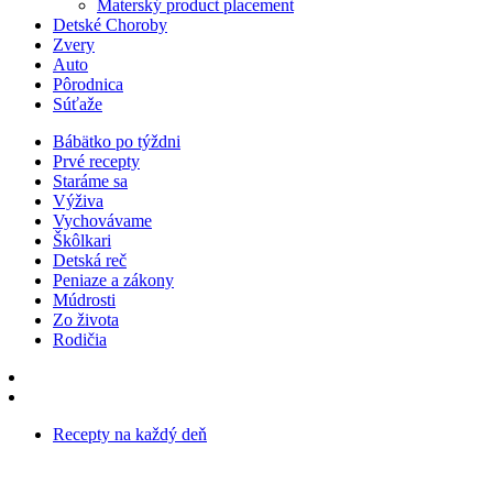
Materský product placement
Detské Choroby
Zvery
Auto
Pôrodnica
Súťaže
Bábätko po týždni
Prvé recepty
Staráme sa
Výživa
Vychovávame
Škôlkari
Detská reč
Peniaze a zákony
Múdrosti
Zo života
Rodičia
Recepty na každý deň