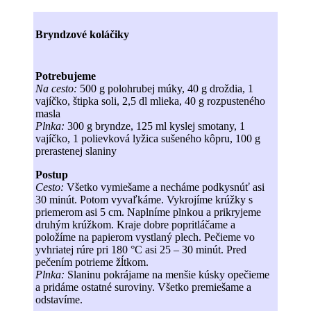
Bryndzové koláčiky
Potrebujeme
Na cesto:
500 g polohrubej múky, 40 g droždia, 1
vajíčko, štipka soli, 2,5 dl mlieka, 40 g rozpusteného
masla
Plnka:
300 g bryndze, 125 ml kyslej smotany, 1
vajíčko, 1 polievková lyžica sušeného kôpru, 100 g
prerastenej slaniny
Postup
Cesto:
Všetko vymiešame a necháme podkysnúť asi
30 minút. Potom vyvaľkáme. Vykrojíme krúžky s
priemerom asi 5 cm. Naplníme plnkou a prikryjeme
druhým krúžkom. Kraje dobre popritláčame a
položíme na papierom vystlaný plech. Pečieme vo
yvhriatej rúre pri 180 °C asi 25 – 30 minút. Pred
pečením potrieme žĺtkom.
Plnka:
Slaninu pokrájame na menšie kúsky opečieme
a pridáme ostatné suroviny. Všetko premiešame a
odstavíme.