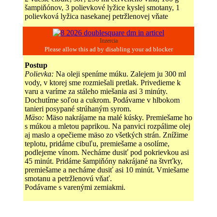
šampiňónov, 3 polievkové lyžice kyslej smotany, 1
polievková lyžica nasekanej petržlenovej vňate
Inzercia
Postup
Polievka:
Na oleji speníme múku. Zalejem ju 300 ml
vody, v ktorej sme rozmiešali pretlak. Privedieme k
varu a varíme za stáleho miešania asi 3 minúty.
Dochutíme soľou a cukrom. Podávame v hlbokom
tanieri posypané strúhaným syrom.
Mäso:
Mäso nakrájame na malé kúsky. Premiešame ho
s múkou a mletou paprikou. Na panvici rozpálime olej
aj maslo a opečieme mäso zo všetkých strán. Znížime
teplotu, pridáme cibuľu, premiešame a osolíme,
podlejeme vínom. Necháme dusiť pod pokrievkou asi
45 minút. Pridáme šampiňóny nakrájané na štvrťky,
premiešame a necháme dusiť asi 10 minút. Vmiešame
smotanu a petržlenovú vňať.
Podávame s varenými zemiakmi.