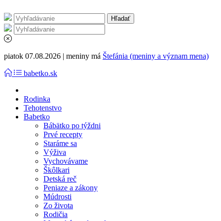
piatok 07.08.2026 | meniny má
Štefánia (meniny a význam mena)
babetko.sk
Rodinka
Tehotenstvo
Babetko
Bábätko po týždni
Prvé recepty
Staráme sa
Výživa
Vychovávame
Škôlkari
Detská reč
Peniaze a zákony
Múdrosti
Zo života
Rodičia