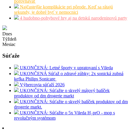
porovnávať
Najčastejšie komplikácie pri pôrode. Keď sa rátajú
sekundy, je dobré byť v nemocnici
4 hudobno-pohybové hry aj na detskú narodeninovú party
Dnes
Týždeň
Mesiac
Súťaže
UKONČENÁ: Letné športy v upratovaní s Vileda
UKONČENÁ Súťaž o zdravé zúbky: 2x sonická zubná
kefka Philips Sonicare
Výhercovia súťaží 2026
UKONČENÁ: Súťažte o skvelý májový balíček
produktov od dm drogerie markt
UKONČENÁ: Súťažte o skvelý balíček produktov od dm
drogerie markt.
UKONČENÁ: Súťažte o 5x Vileda H₂prO - mop s
revolučným systémom