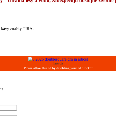
y – chránia lesy a vodu, zabezpečujú dôstojné životné
kg kávy značky TIRA.
Inzercia
á?