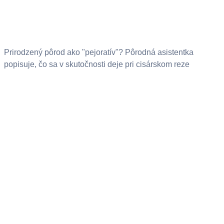
Prirodzený pôrod ako "pejoratív"? Pôrodná asistentka
popisuje, čo sa v skutočnosti deje pri cisárskom reze