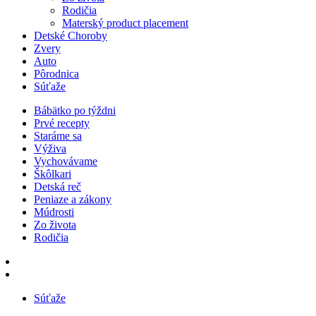
Rodičia
Materský product placement
Detské Choroby
Zvery
Auto
Pôrodnica
Súťaže
Bábätko po týždni
Prvé recepty
Staráme sa
Výživa
Vychovávame
Škôlkari
Detská reč
Peniaze a zákony
Múdrosti
Zo života
Rodičia
Súťaže