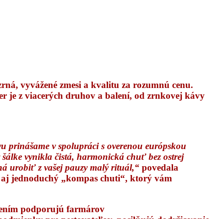
zrná, vyvážené zmesi a kvalitu za rozumnú cenu.
r je z viacerých druhov a balení, od zrnkovej kávy
ávu prinášame v spolupráci s overenou európskou
šálke vynikla čistá, harmonická chuť bez ostrej
ná urobiť z vašej pauzy malý rituál,“
povedala
 aj jednoduchý „kompas chuti“, ktorý vám
načením podporujú farmárov