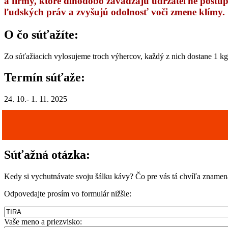
a firmy, ktoré dlhodobo zavádzajú udržateľné postup
ľudských práv a zvyšujú odolnosť voči zmene klímy.
O čo súťažíte:
Zo súťažiacich vylosujeme troch výhercov, každý z nich dostane 1 
Termín súťaže:
24. 10.- 1. 11. 2025
Súťažná otázka:
Kedy si vychutnávate svoju šálku kávy? Čo pre vás tá chvíľa znamen
Odpovedajte prosím vo formulár nižšie:
Vaše meno a priezvisko: