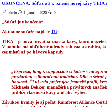
UKONČENÁ: Súťaž o 3 x balenie novej kávy TIRA
admin
1. januára 2025
0
„Súťaž je ukončená“
Aktuálne súťaže nájdete
TU
:
TIRA
– je nová privátna značka kávy, ktorú môžete 
V ponuke má obľúbené odrody robusta a arabica, ktor
cez mletú až po kávové kapsuly.
„Espresso, lungo, cappuccino či latte – v novej 
pražiarňou s dlhoročnou tradíciou. Dlhé a šetrné p
horkosti
.
Či už teda preferujete jemnejší profil, k
Michaela Dekker, manažérka privátnych značie
priblíži vlastnosti kávy a uľahčí výber.
Zárukou kvality je aj pečať Rainforest Alliance Cer