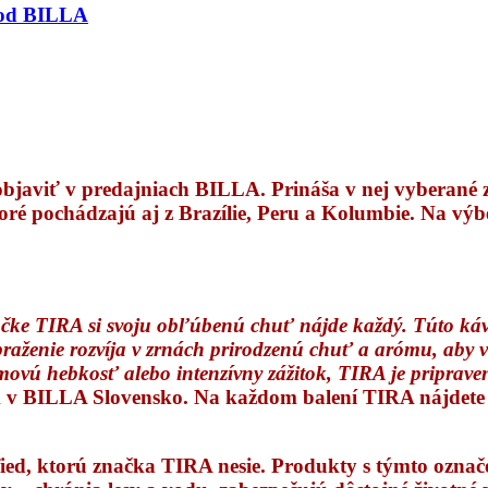
 od BILLA
objaviť v predajniach BILLA. Prináša v nej vyberané 
é pochádzajú aj z Brazílie, Peru a Kolumbie. Na výbe
značke TIRA si svoju obľúbenú chuť nájde každý. Túto k
raženie rozvíja v zrnách prirodzenú chuť a arómu, aby v 
rémovú hebkosť alebo intenzívny zážitok, TIRA je priprave
k v BILLA Slovensko. Na každom balení TIRA nájdete
tified, ktorú značka TIRA nesie. Produkty s týmto oz