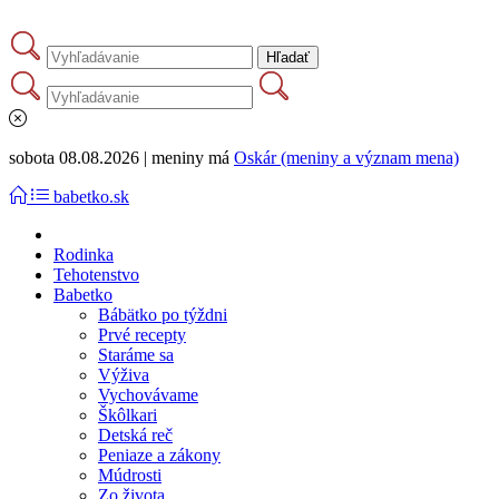
sobota 08.08.2026 | meniny má
Oskár (meniny a význam mena)
babetko.sk
Rodinka
Tehotenstvo
Babetko
Bábätko po týždni
Prvé recepty
Staráme sa
Výživa
Vychovávame
Škôlkari
Detská reč
Peniaze a zákony
Múdrosti
Zo života