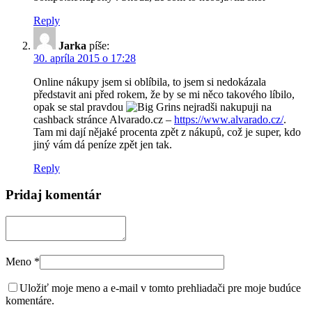
Reply
Jarka
píše:
30. apríla 2015 o 17:28
Online nákupy jsem si oblíbila, to jsem si nedokázala
představit ani před rokem, že by se mi něco takového líbilo,
opak se stal pravdou
nejradši nakupuji na
cashback stránce Alvarado.cz –
https://www.alvarado.cz/
.
Tam mi dají nějaké procenta zpět z nákupů, což je super, kdo
jiný vám dá peníze zpět jen tak.
Reply
Pridaj komentár
Meno
*
Uložiť moje meno a e-mail v tomto prehliadači pre moje budúce
komentáre.