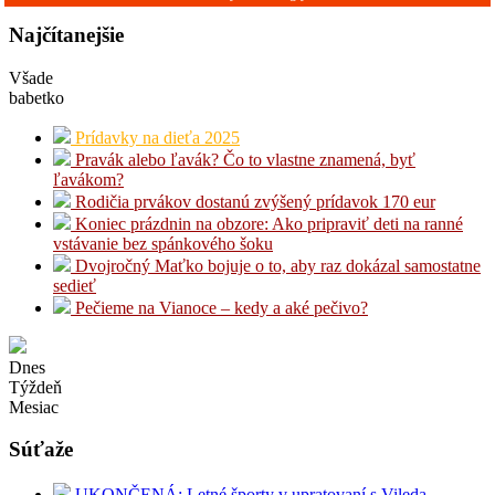
Najčítanejšie
Všade
babetko
Prídavky na dieťa 2025
Pravák alebo ľavák? Čo to vlastne znamená, byť
ľavákom?
Rodičia prvákov dostanú zvýšený prídavok 170 eur
Koniec prázdnin na obzore: Ako pripraviť deti na ranné
vstávanie bez spánkového šoku
Dvojročný Maťko bojuje o to, aby raz dokázal samostatne
sedieť
Pečieme na Vianoce – kedy a aké pečivo?
Dnes
Týždeň
Mesiac
Súťaže
UKONČENÁ: Letné športy v upratovaní s Vileda