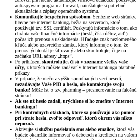
anti-spyware program a firewall, nainštalujte si potrebné
aktualizácie a záplaty operačného systému.
Komunikujte bezpečným spôsobom.
Seriózne web stránky,
hlavne pre internet banking, bežia na serveroch, ktoré
používajú tzv. SSL certifikát. Poskytujú informácie o tom, ako
chránia vaše finančné informácie (heslá, čísla účtov, atď.)
počas ich prenosu a uskladnenia. Hľadajte znak nezlomeného
kľúča alebo uzavretého zámku, ktorý informuje o tom, že
prenos týchto dát je šifrovaný alebo skontrolujte, či je na
začiatku URL adresy „https“.
Po prihlásení
skontrolujte, či sú v zozname všetky vaše
účty
, z ktorých môžete zadávať v Internet bankingu platobné
príkazy.
V prípade, že niečo z vyššie spomínaných vecí nesedí,
nezadávajte Vaše PID a heslo, ale kontaktujte svoju
banku!
Môže ísť o tzv. pharming – presmerovanie na falošnú
stránku!
Ak ste už heslo zadali, urýchlene si ho zmeňte v Internet
bankingu!
Pri kontrolných otázkach, ktoré sa používajú ako pomoc
pri strate hesla, zvoľte odpoveď, ktorú okrem vás nikto
nepozná.
Aktivujte si
službu posielania sms alebo emailov
, ktorá vás
budete okamžite informovať o debetoch a kreditoch na vašom