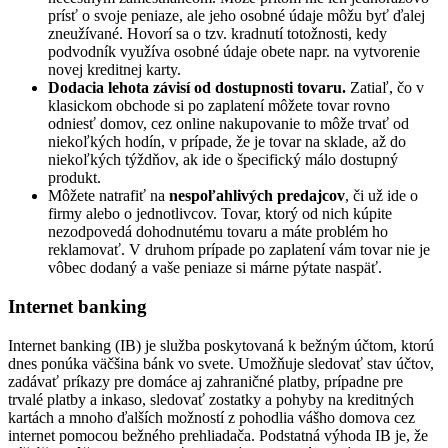
prísť o svoje peniaze, ale jeho osobné údaje môžu byť ďalej
zneužívané. Hovorí sa o tzv. kradnutí totožnosti, kedy
podvodník využíva osobné údaje obete napr. na vytvorenie
novej kreditnej karty.
Dodacia lehota závisí od dostupnosti tovaru.
Zatiaľ, čo v
klasickom obchode si po zaplatení môžete tovar rovno
odniesť domov, cez online nakupovanie to môže trvať od
niekoľkých hodín, v prípade, že je tovar na sklade, až do
niekoľkých týždňov, ak ide o špecifický málo dostupný
produkt.
Môžete natrafiť na
nespoľahlivých predajcov
, či už ide o
firmy alebo o jednotlivcov. Tovar, ktorý od nich kúpite
nezodpovedá dohodnutému tovaru a máte problém ho
reklamovať. V druhom prípade po zaplatení vám tovar nie je
vôbec dodaný a vaše peniaze si márne pýtate naspäť.
Internet banking
Internet banking (IB) je služba poskytovaná k bežným účtom, ktorú
dnes ponúka väčšina bánk vo svete. Umožňuje sledovať stav účtov,
zadávať príkazy pre domáce aj zahraničné platby, prípadne pre
trvalé platby a inkaso, sledovať zostatky a pohyby na kreditných
kartách a mnoho ďalších možností z pohodlia vášho domova cez
internet pomocou bežného prehliadača. Podstatná výhoda IB je, že