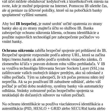
váš účet môžete obsluhovať kedykoľvek z ktoréhokoľvek miesta na
svete, kde je možné pripojenie na Internet. Pomocou IB ušetríte čas,
ale aj peniaze za účtovné položky, ktoré sú na pobočkách banky
spoplatnené vyššími sumami.
Aby bol
IB bezpečný,
je nutné urobiť určité opatrenia zo strany
banky ako aj zo strany majiteľa účtu so službou IB. Banka
zabezpečuje ochranu súkromia klienta, ochranu identifikácie a
použitie najnovších technológií pre zabezpečenie počítačov vo
vnútri banky.
Ochrana súkromia
zahŕňa bezpečné spojenie pri prihlásení do IB.
Bezpečné spojenie rozpoznáte podľa adresy URL, ktorá sa začína
https://meno.banky.sk alebo podľa symbolu visiaceho zámku, či
zlomeného kľúča v pravom dolnom rohu vášho prehliadača. V IB
sa využíva technológia šifrovania Secure Sockets Layer (SSL) na
zašifrovanie vašich osobných údajov predtým, ako sú odoslané z
vášho počítača. Tým sa zabezpečí, že ich počas prenosu nikto iný
neprečíta. Ak sa po používaní IB zabudnete odhlásiť, alebo váš
počítač je určitú dobu neaktívny, systémy banky vás automaticky
odhlásia. Stránky zobrazené počas bezpečného spojenia sa
neukladajú do dočasných súborov na vašom počítači.
Na ochranu identifikácie sa používa viacfaktorová identifikácia a
autentifikácia (PID, HESLO + GRID alebo SECURid karta alebo