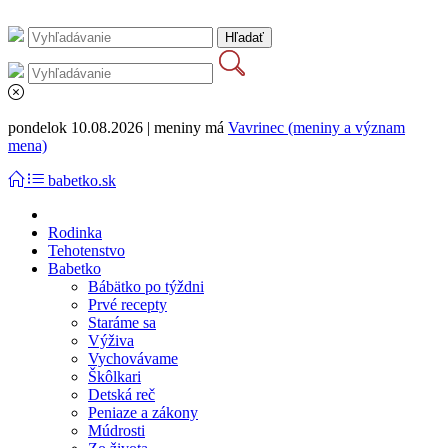
pondelok 10.08.2026 | meniny má
Vavrinec (meniny a význam
mena)
babetko.sk
Rodinka
Tehotenstvo
Babetko
Bábätko po týždni
Prvé recepty
Staráme sa
Výživa
Vychovávame
Škôlkari
Detská reč
Peniaze a zákony
Múdrosti