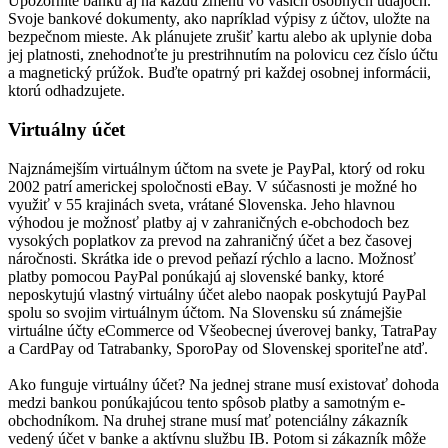
Upozornite banku aj na každú zmenu vo vašich osobných údajoch.
Svoje bankové dokumenty, ako napríklad výpisy z účtov, uložte na
bezpečnom mieste. Ak plánujete zrušiť kartu alebo ak uplynie doba
jej platnosti, znehodnoťte ju prestrihnutím na polovicu cez číslo účtu
a magnetický prúžok. Buďte opatrný pri každej osobnej informácii,
ktorú odhadzujete.
Virtuálny účet
Najznámejším virtuálnym účtom na svete je PayPal, ktorý od roku
2002 patrí americkej spoločnosti eBay. V súčasnosti je možné ho
využiť v 55 krajinách sveta, vrátané Slovenska. Jeho hlavnou
výhodou je možnosť platby aj v zahraničných e-obchodoch bez
vysokých poplatkov za prevod na zahraničný účet a bez časovej
náročnosti. Skrátka ide o prevod peňazí rýchlo a lacno. Možnosť
platby pomocou PayPal ponúkajú aj slovenské banky, ktoré
neposkytujú vlastný virtuálny účet alebo naopak poskytujú PayPal
spolu so svojim virtuálnym účtom. Na Slovensku sú známejšie
virtuálne účty eCommerce od Všeobecnej úverovej banky, TatraPay
a CardPay od Tatrabanky, SporoPay od Slovenskej sporiteľne atď.
Ako funguje virtuálny účet? Na jednej strane musí existovať dohoda
medzi bankou ponúkajúcou tento spôsob platby a samotným e-
obchodníkom. Na druhej strane musí mať potenciálny zákazník
vedený účet v banke a aktívnu službu IB. Potom si zákazník môže