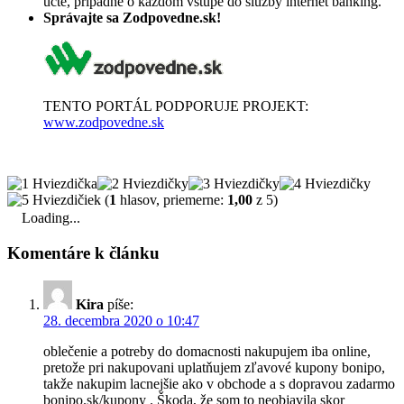
účte, prípadne o každom vstupe do služby internet banking.
Správajte sa Zodpovedne.sk!
TENTO PORTÁL PODPORUJE PROJEKT:
www.zodpovedne.sk
(
1
hlasov, priemerne:
1,00
z 5)
Loading...
Komentáre k článku
Kira
píše:
28. decembra 2020 o 10:47
oblečenie a potreby do domacnosti nakupujem iba online,
pretože pri nakupovani uplatňujem zľavové kupony bonipo,
takže nakupim lacnejšie ako v obchode a s dopravou zadarmo
bonipo.sk/kupony . Škoda, že som to neobjavila skor