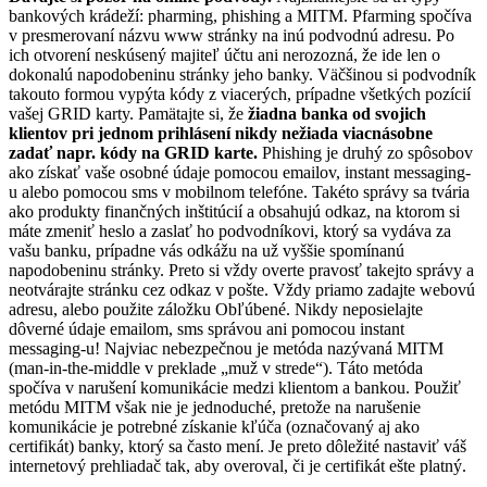
bankových krádeží: pharming, phishing a MITM. Pfarming spočíva
v presmerovaní názvu www stránky na inú podvodnú adresu. Po
ich otvorení neskúsený majiteľ účtu ani nerozozná, že ide len o
dokonalú napodobeninu stránky jeho banky. Väčšinou si podvodník
takouto formou vypýta kódy z viacerých, prípadne všetkých pozícií
vašej GRID karty. Pamätajte si, že
žiadna banka od svojich
klientov pri jednom prihlásení nikdy nežiada viacnásobne
zadať napr. kódy na GRID karte.
Phishing je druhý zo spôsobov
ako získať vaše osobné údaje pomocou emailov, instant messaging-
u alebo pomocou sms v mobilnom telefóne. Takéto správy sa tvária
ako produkty finančných inštitúcií a obsahujú odkaz, na ktorom si
máte zmeniť heslo a zaslať ho podvodníkovi, ktorý sa vydáva za
vašu banku, prípadne vás odkážu na už vyššie spomínanú
napodobeninu stránky. Preto si vždy overte pravosť takejto správy a
neotvárajte stránku cez odkaz v pošte. Vždy priamo zadajte webovú
adresu, alebo použite záložku Obľúbené. Nikdy neposielajte
dôverné údaje emailom, sms správou ani pomocou instant
messaging-u! Najviac nebezpečnou je metóda nazývaná MITM
(man-in-the-middle v preklade „muž v strede“). Táto metóda
spočíva v narušení komunikácie medzi klientom a bankou. Použiť
metódu MITM však nie je jednoduché, pretože na narušenie
komunikácie je potrebné získanie kľúča (označovaný aj ako
certifikát) banky, ktorý sa často mení. Je preto dôležité nastaviť váš
internetový prehliadač tak, aby overoval, či je certifikát ešte platný.