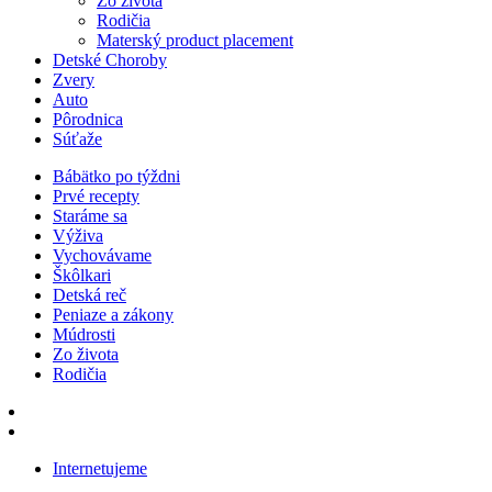
Zo života
Rodičia
Materský product placement
Detské Choroby
Zvery
Auto
Pôrodnica
Súťaže
Bábätko po týždni
Prvé recepty
Staráme sa
Výživa
Vychovávame
Škôlkari
Detská reč
Peniaze a zákony
Múdrosti
Zo života
Rodičia
Internetujeme