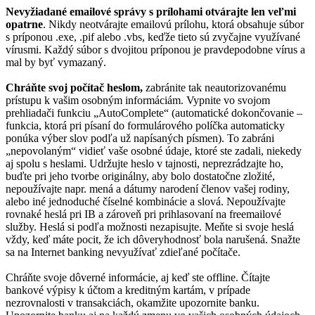
Nevyžiadané emailové správy s prílohami otvárajte len veľmi
opatrne
. Nikdy neotvárajte emailovú prílohu, ktorá obsahuje súbor
s príponou .exe, .pif alebo .vbs, keďže tieto sú zvyčajne využívané
vírusmi. Každý súbor s dvojitou príponou je pravdepodobne vírus a
mal by byť vymazaný.
Chráňte svoj počítač heslom,
zabránite tak neautorizovanému
prístupu k vašim osobným informáciám. Vypnite vo svojom
prehliadači funkciu „AutoComplete“ (automatické dokončovanie –
funkcia, ktorá pri písaní do formulárového políčka automaticky
ponúka výber slov podľa už napísaných písmen). To zabráni
„nepovolaným“ vidieť vaše osobné údaje, ktoré ste zadali, niekedy
aj spolu s heslami. Udržujte heslo v tajnosti, neprezrádzajte ho,
buďte pri jeho tvorbe originálny, aby bolo dostatočne zložité,
nepoužívajte napr. mená a dátumy narodení členov vašej rodiny,
alebo iné jednoduché číselné kombinácie a slová. Nepoužívajte
rovnaké heslá pri IB a zároveň pri prihlasovaní na freemailové
služby. Heslá si podľa možnosti nezapisujte. Meňte si svoje heslá
vždy, keď máte pocit, že ich dôveryhodnosť bola narušená. Snažte
sa na Internet banking nevyužívať zdieľané počítače.
Chráňte svoje dôverné informácie, aj keď ste offline. Čítajte
bankové výpisy k účtom a kreditným kartám, v prípade
nezrovnalosti v transakciách, okamžite upozornite banku.