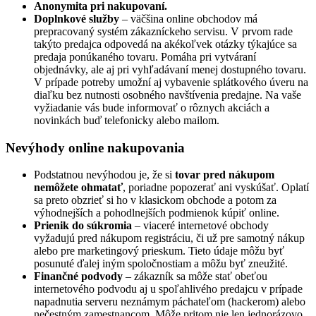
Anonymita pri nakupovaní.
Doplnkové služby
– väčšina online obchodov má
prepracovaný systém zákazníckeho servisu. V prvom rade
takýto predajca odpovedá na akékoľvek otázky týkajúce sa
predaja ponúkaného tovaru. Pomáha pri vytváraní
objednávky, ale aj pri vyhľadávaní menej dostupného tovaru.
V prípade potreby umožní aj vybavenie splátkového úveru na
diaľku bez nutnosti osobného navštívenia predajne. Na vaše
vyžiadanie vás bude informovať o rôznych akciách a
novinkách buď telefonicky alebo mailom.
Nevýhody online nakupovania
Podstatnou nevýhodou je, že si
tovar pred nákupom
nemôžete ohmatať
, poriadne popozerať ani vyskúšať. Oplatí
sa preto obzrieť si ho v klasickom obchode a potom za
výhodnejších a pohodlnejších podmienok kúpiť online.
Prienik do súkromia
– viaceré internetové obchody
vyžadujú pred nákupom registráciu, či už pre samotný nákup
alebo pre marketingový prieskum. Tieto údaje môžu byť
posunuté ďalej iným spoločnostiam a môžu byť zneužité.
Finančné podvody
– zákazník sa môže stať obeťou
internetového podvodu aj u spoľahlivého predajcu v prípade
napadnutia serveru neznámym páchateľom (hackerom) alebo
nečestným zamestnancom. Môže pritom nie len jednorázovo