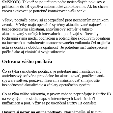
SMSKOD). Taktiež sa po určitom počte neúspešných pokusov o
prihlásenie do IB využíva automatické zablokovanie. Ak ho chcete
znovu aktivovať je potrebné kontaktovať vašu banku.
Všetky počítače banky sú zabezpečené pred nechceným prienikom
zvonka. Všetky majú operačné systémy aktualizované najnovšími
bezpečnostnými záplatami, antivírusový softvér je takisto
aktualizovaný v určitých intervaloch a používajú sa firewally
(ochranná stena medzi počítačom a potenciálne škodlivým obsahom
na internete) na zabránenie neautorizovaného vniknutia.Od majiteľa
účtu sa očakáva obdobná opatrnosť. Je potrebné mať zabezpečený
počítač ako aj chrániť si svoje súkromie.
Ochrana vášho počítača
Čo sa týka samotného počítača, je potrebné mať nainštalovaný
antivírusový softvér a pravidelne ho aktualizovať, používať anti-
spyware softvér, používať firewall a nainštalovať si najnovšie
bezpečnostné aktualizácie a záplaty operačného systému.
Čo sa týka vášho súkromia, v prvom rade sa nepripájajte k službe IB
na verejných miestach, napr. v internetových kaviarňach či
knižniciach a pod. Vždy sa po ukončení služby IB odhláste.
Dávajte si pozor na online podvody.
Najznámejšie sú tri typy