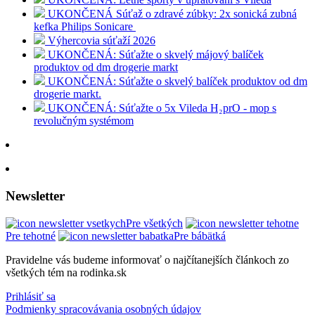
UKONČENÁ Súťaž o zdravé zúbky: 2x sonická zubná
kefka Philips Sonicare
Výhercovia súťaží 2026
UKONČENÁ: Súťažte o skvelý májový balíček
produktov od dm drogerie markt
UKONČENÁ: Súťažte o skvelý balíček produktov od dm
drogerie markt.
UKONČENÁ: Súťažte o 5x Vileda H₂prO - mop s
revolučným systémom
Newsletter
Pre všetkých
Pre tehotné
Pre bábätká
Pravidelne vás budeme informovať o najčítanejších článkoch zo
všetkých tém na rodinka.sk
Prihlásiť sa
Podmienky spracovávania osobných údajov