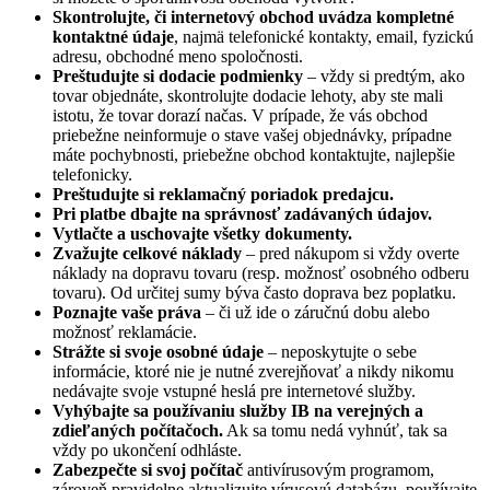
Skontrolujte, či internetový obchod uvádza kompletné
kontaktné údaje
, najmä telefonické kontakty, email, fyzickú
adresu, obchodné meno spoločnosti.
Preštudujte si dodacie podmienky
– vždy si predtým, ako
tovar objednáte, skontrolujte dodacie lehoty, aby ste mali
istotu, že tovar dorazí načas. V prípade, že vás obchod
priebežne neinformuje o stave vašej objednávky, prípadne
máte pochybnosti, priebežne obchod kontaktujte, najlepšie
telefonicky.
Preštudujte si reklamačný poriadok predajcu.
Pri platbe dbajte na správnosť zadávaných údajov.
Vytlačte a uschovajte všetky dokumenty.
Zvažujte celkové náklady
– pred nákupom si vždy overte
náklady na dopravu tovaru (resp. možnosť osobného odberu
tovaru). Od určitej sumy býva často doprava bez poplatku.
Poznajte vaše práva
– či už ide o záručnú dobu alebo
možnosť reklamácie.
Strážte si svoje osobné údaje
– neposkytujte o sebe
informácie, ktoré nie je nutné zverejňovať a nikdy nikomu
nedávajte svoje vstupné heslá pre internetové služby.
Vyhýbajte sa používaniu služby IB na verejných a
zdieľaných počítačoch.
Ak sa tomu nedá vyhnúť, tak sa
vždy po ukončení odhláste.
Zabezpečte si svoj počítač
antivírusovým programom,
zároveň pravidelne aktualizujte vírusovú databázu, používajte