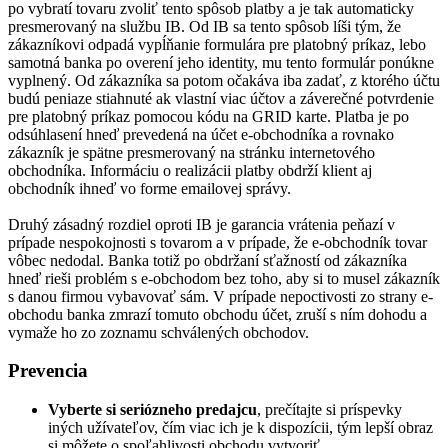
po vybratí tovaru zvoliť tento spôsob platby a je tak automaticky
presmerovaný na službu IB. Od IB sa tento spôsob líši tým, že
zákazníkovi odpadá vypĺňanie formulára pre platobný príkaz, lebo
samotná banka po overení jeho identity, mu tento formulár ponúkne
vyplnený. Od zákazníka sa potom očakáva iba zadať, z ktorého účtu
budú peniaze stiahnuté ak vlastní viac účtov a záverečné potvrdenie
pre platobný príkaz pomocou kódu na GRID karte. Platba je po
odsúhlasení hneď prevedená na účet e-obchodníka a rovnako
zákazník je spätne presmerovaný na stránku internetového
obchodníka. Informáciu o realizácii platby obdrží klient aj
obchodník ihneď vo forme emailovej správy.
Druhý zásadný rozdiel oproti IB je garancia vrátenia peňazí v
prípade nespokojnosti s tovarom a v prípade, že e-obchodník tovar
vôbec nedodal. Banka totiž po obdržaní sťažností od zákazníka
hneď rieši problém s e-obchodom bez toho, aby si to musel zákazník
s danou firmou vybavovať sám. V prípade nepoctivosti zo strany e-
obchodu banka zmrazí tomuto obchodu účet, zruší s ním dohodu a
vymaže ho zo zoznamu schválených obchodov.
Prevencia
Vyberte si seriózneho predajcu
, prečítajte si príspevky
iných užívateľov, čím viac ich je k dispozícii, tým lepší obraz
si môžete o spoľahlivosti obchodu vytvoriť.