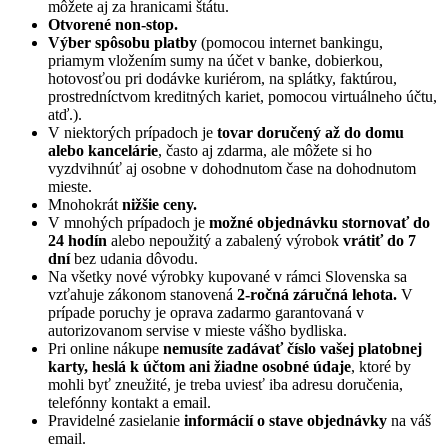
môžete aj za hranicami štátu.
Otvorené non-stop.
Výber spôsobu platby
(pomocou internet bankingu,
priamym vložením sumy na účet v banke, dobierkou,
hotovosťou pri dodávke kuriérom, na splátky, faktúrou,
prostredníctvom kreditných kariet, pomocou virtuálneho účtu,
atď.).
V niektorých prípadoch je
tovar doručený až do domu
alebo kancelárie
, často aj zdarma, ale môžete si ho
vyzdvihnúť aj osobne v dohodnutom čase na dohodnutom
mieste.
Mnohokrát
nižšie ceny.
V mnohých prípadoch je
možné objednávku stornovať do
24 hodín
alebo nepoužitý a zabalený výrobok
vrátiť do 7
dní
bez udania dôvodu.
Na všetky nové výrobky kupované v rámci Slovenska sa
vzťahuje zákonom stanovená
2-ročná záručná lehota.
V
prípade poruchy je oprava zadarmo garantovaná v
autorizovanom servise v mieste vášho bydliska.
Pri online nákupe
nemusíte zadávať číslo vašej platobnej
karty, heslá k účtom ani žiadne osobné údaje
, ktoré by
mohli byť zneužité, je treba uviesť iba adresu doručenia,
telefónny kontakt a email.
Pravidelné zasielanie
informácií o stave objednávky
na váš
email.