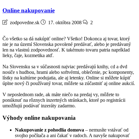
Online nakupovanie
zodpovedne.sk
17. októbra 2008
2
Čo všetko sa dá nakúpiť online? Všetko! Dokonca aj tovar, ktorý
nie je na území Slovenska povolené predávať, alebo je predávaný
len na vlastnú zodpovednosť. K takémuto tovaru patria napríklad
lieky, čaje, kozmetika atď.
Na Slovensku sa v súčasnosti najviac predávajú knihy, cd a dvd
nosiče s hudbou, hrami alebo softvérmi, oblečenie, pc komponenty,
lístky na kultúrne podujatia, ale aj letenky. Online si môžete kúpiť
úplne nový či používaný tovar, môžete sa zúčastniť aj online aukcií.
V neposlednom rade, ak máte niečo na predaj vy, môžete to
ponúknuť na rôznych inzertných stránkach, ktoré po registrácii
umožňujú podávať inzeráty zadarmo.
Výhody online nakupovania
Nakupovanie z pohodlia domova
– nemusíte vstávať od
svojho počítača a ani čakať v radoch. A navyše nakupovať