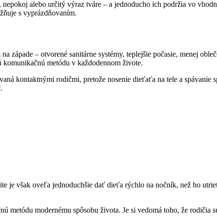
ita, nepokoj alebo určitý výraz tváre – a jednoducho ich podržia vo vh
tožňuje s vyprázdňovaním.
a západe – otvorené sanitárne systémy, teplejšie počasie, menej oblečen
ovú komunikačnú metódu v každodennom živote.
aná kontaktnými rodičmi, pretože nosenie dieťaťa na tele a spávanie sp
.
lite je však oveľa jednoduchšie dať dieťa rýchlo na nočník, než ho utri
čnú metódu modernému spôsobu života. Je si vedomá toho, že rodičia 