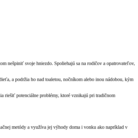
tom nešpiniť svoje hniezdo. Spoliehajú sa na rodičov a opatrovateľov,
 dieťa, a podržia ho nad toaletou, nočníkom alebo inou nádobou, kým
riešiť potenciálne problémy, ktoré vznikajú pri tradičnom
ikačnej metódy a využíva jej výhody doma i vonku ako napríklad v