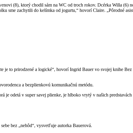
novi (8), ktorý chodil sám na WC od troch rokov. Dcérka Willa (6) nos
ku sme zachytili do kelímka od jogurtu,“ hovorí Claire. „Pôrodné asist
ate je to prirodzené a logické“, hovorí Ingrid Bauer vo svojej knihe 
y novorodenca a bezplienkovú komunikačnú metódu.
á je odetá v super savej plienke, je hlboko vrytý v našich predstavác
i sebe bez „nehôd“, vysvetľuje autorka Bauerová.