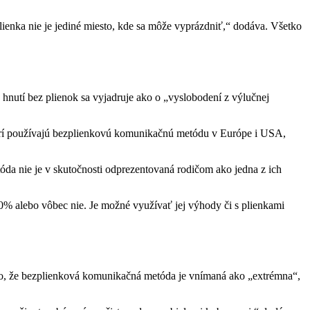
lienka nie je jediné miesto, kde sa môže vyprázdniť,“ dodáva. Všetko
hnutí bez plienok sa vyjadruje ako o „vyslobodení z výlučnej
torí používajú bezplienkovú komunikačnú metódu v Európe i USA,
óda nie je v skutočnosti odprezentovaná rodičom ako jedna z ich
 100% alebo vôbec nie. Je možné využívať jej výhody či s plienkami
je to, že bezplienková komunikačná metóda je vnímaná ako „extrémna“,