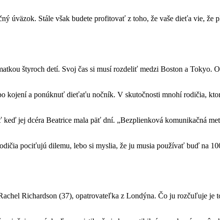
ý úväzok. Stále však budete profitovať z toho, že vaše dieťa vie, že p
tkou štyroch detí. Svoj čas si musí rozdeliť medzi Boston a Tokyo. O 
o kojení a ponúknuť dieťaťu nočník. V skutočnosti mnohí rodičia, k
ť keď jej dcéra Beatrice mala päť dní. „Bezplienková komunikačná met
že rodičia pociťujú dilemu, lebo si myslia, že ju musia používať buď na
orí Rachel Richardson (37), opatrovateľka z Londýna. Čo ju rozčuľuje 