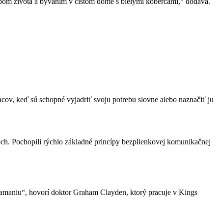
sobom života a bývaním v čistom dome s bielymi kobercami,“ dodáva.
cov, keď sú schopné vyjadriť svoju potrebu slovne alebo naznačiť ju
eťoch. Pochopili rýchlo základné princípy bezplienkovej komunikačnej
klamaniu“, hovorí doktor Graham Clayden, ktorý pracuje v Kings