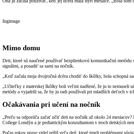
Ona ju začala používať, keď jej dcéra mala štyri mesiace. „Bola som
Ingimage
Mimo domu
Deti, ktoré sú naučené používať bezplienkovú komunikačnú metódu sú 
signálmi, a posadiť sa sami na nočník.
„Keď začala moja dvojročná dcéra chodiť do škôlky, bola schopná sa
„Učiteľky z materskej škôlky boli veľmi nadšené, že ju to nemuseli u
metódy a vyjadrili sa, že by ju radi používali pri mladších deťoch v ich 
Očakávania pri učení na nočník
„Prečo sa odporúča začať učiť deti na nočník až okolo 24 mesiacov? 
College Londýn a je pediatrickým konzultantom v troch detských ne
Počas rokov praxe videl príliš veľa detí, ktoré trpeli problémami súv