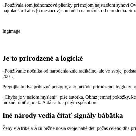
„Používala som jednorazové plienky pri mojom najstaršom synovi Owe
najmladšiu Tallis (6 mesiacov) som učila na nočník od narodenia. Smol
Ingimage
Je to prirodzené a logické
„Používanie nočníka od narodenia znie radikálne, ale vo svojej podst
2001.
Prepojila tu dva príbuzné prístupy, a to metódu prirodzenej hygien
„Chyba je v našom myslení“, píše autorka. Obraz jemnej pokožky, ktor
možné robiť aj inak. A dá sa to aj iným spôsobom.
Iné národy vedia čítať signály bábätka
Ženy v Afrike a Ázii bežne nosia svoje nahé deti počas celého dňa pr