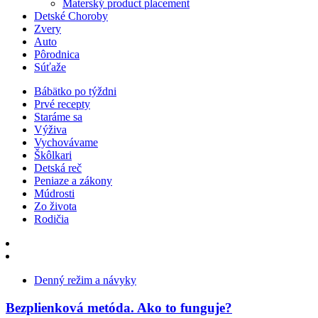
Materský product placement
Detské Choroby
Zvery
Auto
Pôrodnica
Súťaže
Bábätko po týždni
Prvé recepty
Staráme sa
Výživa
Vychovávame
Škôlkari
Detská reč
Peniaze a zákony
Múdrosti
Zo života
Rodičia
Denný režim a návyky
Bezplienková metóda. Ako to funguje?