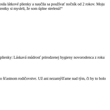
ila látkové plienky a naučila sa používať nočník od 2 rokov. Moju
entky si mysleli, že som úplne strelená!“
Bez plienky: Láskavá múdrosť prirodzenej hygieny novorodenca z roku
h o šťastnom rodičovstve. Už ani nezamýšľame nad tým, či by to bolo