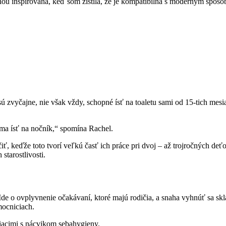
 ňou inšpirovaná, keď som zistila, že je kompatibilná s moderným spô
zvyčajne, nie však vždy, schopné ísť na toaletu sami od 15-tich mesia
ma ísť na nočník,“ spomína Rachel.
čiť, keďže toto tvorí veľkú časť ich práce pri dvoj – až trojročných d
starostlivosti.
Ide o ovplyvnenie očakávaní, ktoré majú rodičia, a snaha vyhnúť sa s
mocniciach.
isiacimi s nácvikom sebahygieny.