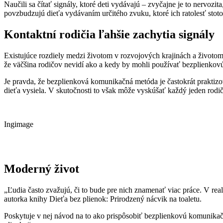
Naučili sa čítať signály, ktoré deti vydávajú – zvyčajne je to nervoz
povzbudzujú dieťa vydávaním určitého zvuku, ktoré ich ratolesť sto
Kontaktní rodičia ľahšie zachytia signály
Existujúce rozdiely medzi životom v rozvojových krajinách a životom n
že väčšina rodičov nevidí ako a kedy by mohli používať bezplienk
Je pravda, že bezplienková komunikačná metóda je častokrát praktizov
dieťa vysiela. V skutočnosti to však môže vyskúšať každý jeden rodič
Ingimage
Moderný život
„Ľudia často zvažujú, či to bude pre nich znamenať viac práce. V rea
autorka knihy Dieťa bez plienok: Prirodzený nácvik na toaletu.
Poskytuje v nej návod na to ako prispôsobiť bezplienkovú komunika