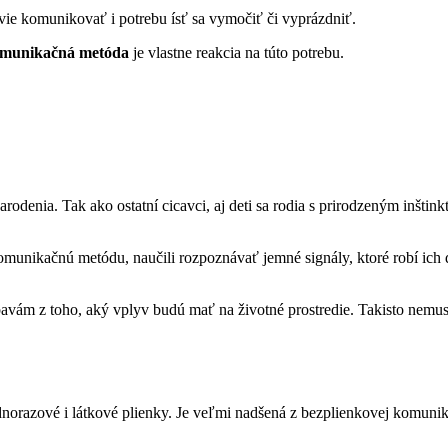
 vie komunikovať i potrebu ísť sa vymočiť či vyprázdniť.
omunikačná metóda
je vlastne reakcia na túto potrebu.
denia. Tak ako ostatní cicavci, aj deti sa rodia s prirodzeným inštink
 komunikačnú metódu, naučili rozpoznávať jemné signály, ktoré robí ich
 z toho, aký vplyv budú mať na životné prostredie. Takisto nemusia 
ednorazové i látkové plienky. Je veľmi nadšená z bezplienkovej komun