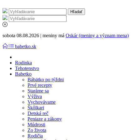
sobota 08.08.2026 | meniny má
Oskár (meniny a význam mena)
babetko.sk
Rodinka
Tehotenstvo
Babetko
Bábätko po týždni
Prvé recepty
Staráme sa
Výživa
Vychovávame
Škôlkari
Detská reč
Peniaze a zákony
Múdrosti
Zo života
Rodičia