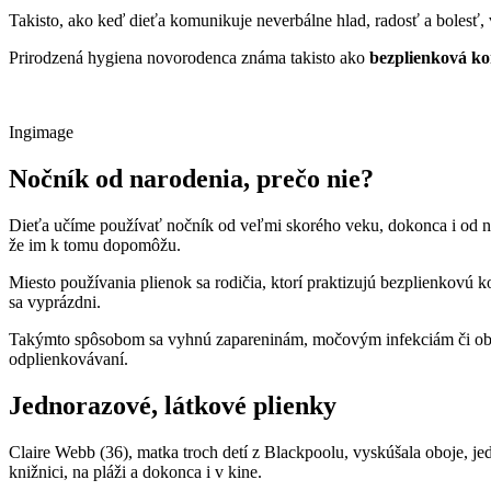
Takisto, ako keď dieťa komunikuje neverbálne hlad, radosť a bolesť,
Prirodzená hygiena novorodenca známa takisto ako
bezplienková k
Ingimage
Nočník od narodenia, prečo nie?
Dieťa učíme používať nočník od veľmi skorého veku, dokonca i od naro
že im k tomu dopomôžu.
Miesto používania plienok sa rodičia, ktorí praktizujú bezplienkovú
sa vyprázdni.
Takýmto spôsobom sa vyhnú zapareninám, močovým infekciám či obavám
odplienkovávaní.
Jednorazové, látkové plienky
Claire Webb (36), matka troch detí z Blackpoolu, vyskúšala oboje, j
knižnici, na pláži a dokonca i v kine.