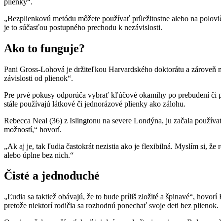
plienky“.
„Bezplienkovú metódu môžete používať príležitostne alebo na polovičn
je to súčasťou postupného prechodu k nezávislosti.
Ako to funguje?
Pani Gross-Lohová je držiteľkou Harvardského doktorátu a zároveň ma
závislosti od plienok“.
Pre prvé pokusy odporúča vybrať kľúčové okamihy po prebudení či p
stále používajú látkové či jednorázové plienky ako zálohu.
Rebecca Neal (36) z Islingtonu na severe Londýna, ju začala používa
možností,“ hovorí.
„Ak aj je, tak ľudia častokrát nezistia ako je flexibilná. Myslím si, 
alebo úplne bez nich.“
Čisté a jednoduché
„Ľudia sa taktiež obávajú, že to bude príliš zložité a špinavé“, hov
pretože niektorí rodičia sa rozhodnú ponechať svoje deti bez plienok.