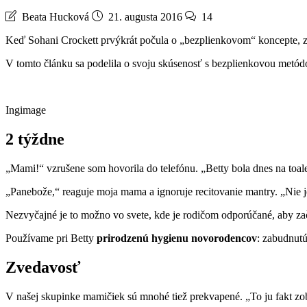
Beata Hucková
21. augusta 2016
14
Keď Sohani Crockett prvýkrát počula o „bezplienkovom“ koncepte, zdal
V tomto článku sa podelila o svoju skúsenosť s bezplienkovou metód
Ingimage
2 týždne
„Mami!“ vzrušene som hovorila do telefónu. „Betty bola dnes na toale
„Panebože,“ reaguje moja mama a ignoruje recitovanie mantry. „Nie 
Nezvyčajné je to možno vo svete, kde je rodičom odporúčané, aby za
Používame pri Betty
prirodzenú hygienu novorodencov
: zabudnutú
Zvedavosť
V našej skupinke mamičiek sú mnohé tiež prekvapené. „To ju fakt zob