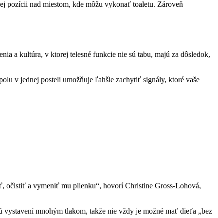
odnej pozícii nad miestom, kde môžu vykonať toaletu. Zároveň
ia a kultúra, v ktorej telesné funkcie nie sú tabu, majú za dôsledok,
olu v jednej posteli umožňuje ľahšie zachytiť signály, ktoré vaše
eť, očistiť a vymeniť mu plienku“, hovorí Christine Gross-Lohová,
sú vystavení mnohým tlakom, takže nie vždy je možné mať dieťa „bez