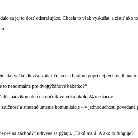
o sa jej to dosť odstrašujúce. Chcela to však vyskúšať a zistiť ako to
ou.
te ako veľké dievča, zatiaľ čo sme s Paulom popri nej recitovali mant
je to nenormálne pre dvojtýždňové bábätko?“
čali s nácvikom detí na nočník vo veku okolo 24 mesiacov.
 zručnosť a stratené umenie komunikácie – v jednoduchosti povedané 
erieš na záchod?“ udivene sa pýtajú. „Takú malú! A ako to funguje?“