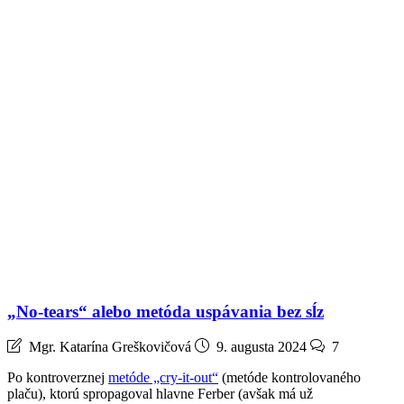
„No-tears“ alebo metóda uspávania bez sĺz
Mgr. Katarína Greškovičová
9. augusta 2024
7
Po kontroverznej
metóde „cry-it-out“
(metóde kontrolovaného
plaču), ktorú spropagoval hlavne Ferber (avšak má už