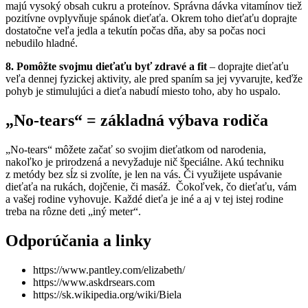
majú vysoký obsah cukru a proteínov. Správna dávka vitamínov tiež
pozitívne ovplyvňuje spánok dieťaťa. Okrem toho dieťaťu doprajte
dostatočne veľa jedla a tekutín počas dňa, aby sa počas noci
nebudilo hladné.
8. Pomôžte svojmu dieťaťu byť zdravé a fit
– doprajte dieťaťu
veľa dennej fyzickej aktivity, ale pred spaním sa jej vyvarujte, keďže
pohyb je stimulujúci a dieťa nabudí miesto toho, aby ho uspalo.
„No-tears“ =
základná výbava rodiča
„No-tears“ môžete začať so svojim dieťatkom od narodenia,
nakoľko je prirodzená a nevyžaduje nič špeciálne. Akú techniku
z metódy bez sĺz si zvolíte, je len na vás. Či využijete uspávanie
dieťaťa na rukách, dojčenie, či masáž. Čokoľvek, čo dieťaťu, vám
a vašej rodine vyhovuje. Každé dieťa je iné a aj v tej istej rodine
treba na rôzne deti „iný meter“.
Odporúčania a linky
https://www.pantley.com/elizabeth/
https://www.askdrsears.com
https://sk.wikipedia.org/wiki/Biela