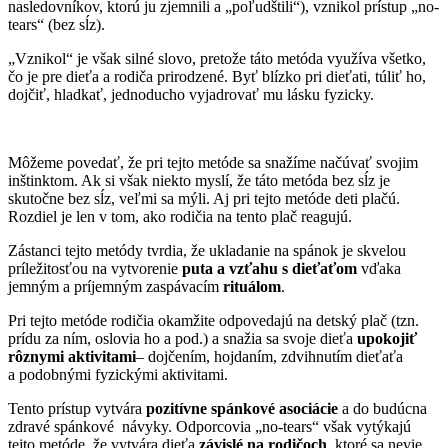
nasledovníkov, ktorú ju zjemnili a „poľudštili“), vznikol prístup „no-
tears“ (bez sĺz).
„Vznikol“ je však silné slovo, pretože táto metóda využíva všetko,
čo je pre dieťa a rodiča prirodzené. Byť blízko pri dieťati, túliť ho,
dojčiť, hladkať, jednoducho vyjadrovať mu lásku fyzicky.
Môžeme povedať, že pri tejto metóde sa snažíme načúvať svojim
inštinktom. Ak si však niekto myslí, že táto metóda bez sĺz je
skutočne bez sĺz, veľmi sa mýli. Aj pri tejto metóde deti plačú.
Rozdiel je len v tom, ako rodičia na tento plač reagujú.
Zástanci tejto metódy tvrdia, že ukladanie na spánok je skvelou
príležitosťou na vytvorenie
puta a
vzťahu s dieťaťom
vďaka
jemným a príjemným zaspávacím
rituálom
.
Pri tejto metóde rodičia okamžite odpovedajú na detský plač (tzn.
prídu za ním, oslovia ho a pod.) a snažia sa svoje dieťa
upokojiť
rôznymi
aktivitami
– dojčením, hojdaním, zdvihnutím dieťaťa
a podobnými fyzickými aktivitami.
Tento prístup vytvára
pozitívne spánkové asociácie
a do budúcna
zdravé spánkové návyky. Odporcovia „no-tears“ však vytýkajú
tejto metóde, že vytvára dieťa
závislé na rodičoch
, ktoré sa nevie