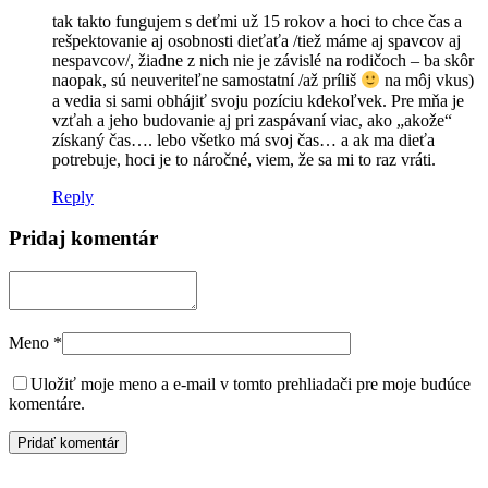
tak takto fungujem s deťmi už 15 rokov a hoci to chce čas a
rešpektovanie aj osobnosti dieťaťa /tiež máme aj spavcov aj
nespavcov/, žiadne z nich nie je závislé na rodičoch – ba skôr
naopak, sú neuveriteľne samostatní /až príliš
na môj vkus)
a vedia si sami obhájiť svoju pozíciu kdekoľvek. Pre mňa je
vzťah a jeho budovanie aj pri zaspávaní viac, ako „akože“
získaný čas…. lebo všetko má svoj čas… a ak ma dieťa
potrebuje, hoci je to náročné, viem, že sa mi to raz vráti.
Reply
Pridaj komentár
Meno
*
Uložiť moje meno a e-mail v tomto prehliadači pre moje budúce
komentáre.