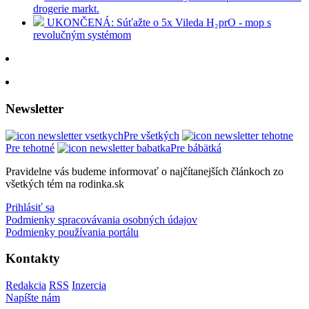
drogerie markt.
UKONČENÁ: Súťažte o 5x Vileda H₂prO - mop s
revolučným systémom
Newsletter
Pre všetkých
Pre tehotné
Pre bábätká
Pravidelne vás budeme informovať o najčítanejších článkoch zo
všetkých tém na rodinka.sk
Prihlásiť sa
Podmienky spracovávania osobných údajov
Podmienky používania portálu
Kontakty
Redakcia
RSS
Inzercia
Napíšte nám