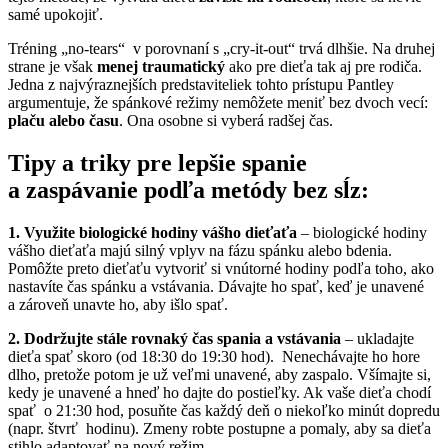
samé upokojiť.
Tréning „no-tears“ v porovnaní s „cry-it-out“ trvá dlhšie. Na druhej
strane je však
menej traumatický
ako pre dieťa tak aj pre rodiča.
Jedna z najvýraznejších predstaviteliek tohto prístupu Pantley
argumentuje, že spánkové režimy nemôžete meniť bez dvoch vecí:
plaču alebo času
. Ona osobne si vyberá radšej čas.
Tipy a triky pre lepšie spanie
a zaspávanie
podľa metódy bez sĺz
:
1. Využite biologické hodiny vášho dieťaťa
– biologické hodiny
vášho dieťaťa majú silný vplyv na fázu spánku alebo bdenia.
Pomôžte preto dieťaťu vytvoriť si vnútorné hodiny podľa toho, ako
nastavíte čas spánku a vstávania. Dávajte ho spať, keď je unavené
a zároveň unavte ho, aby išlo spať.
2. Dodržujte stále rovnaký čas spania a vstávania
– ukladajte
dieťa spať skoro (od 18:30 do 19:30 hod). Nenechávajte ho hore
dlho, pretože potom je už veľmi unavené, aby zaspalo. Všímajte si,
kedy je unavené a hneď ho dajte do postieľky. Ak vaše dieťa chodí
spať o 21:30 hod, posuňte čas každý deň o niekoľko minút dopredu
(napr. štvrť hodinu). Zmeny robte postupne a pomaly, aby sa dieťa
stihlo adaptovať na nový režim.