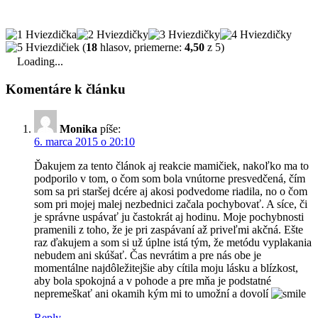
(
18
hlasov, priemerne:
4,50
z 5)
Loading...
Komentáre k článku
Monika
píše:
6. marca 2015 o 20:10
Ďakujem za tento článok aj reakcie mamičiek, nakoľko ma to
podporilo v tom, o čom som bola vnútorne presvedčená, čím
som sa pri staršej dcére aj akosi podvedome riadila, no o čom
som pri mojej malej nezbednici začala pochybovať. A síce, či
je správne uspávať ju častokrát aj hodinu. Moje pochybnosti
pramenili z toho, že je pri zaspávaní až priveľmi akčná. Ešte
raz ďakujem a som si už úplne istá tým, že metódu vyplakania
nebudem ani skúšať. Čas nevrátim a pre nás obe je
momentálne najdôležitejšie aby cítila moju lásku a blízkost,
aby bola spokojná a v pohode a pre mňa je podstatné
nepremeškať ani okamih kým mi to umožní a dovolí
Reply