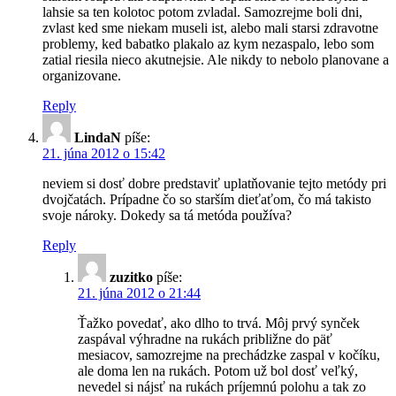
lahsie sa ten kolotoc potom zvladal. Samozrejme boli dni,
zvlast ked sme niekam museli ist, alebo mali starsi zdravotne
problemy, ked babatko plakalo az kym nezaspalo, lebo som
zatial riesila nieco akutnejsie. Ale nikdy to nebolo planovane a
organizovane.
Reply
LindaN
píše:
21. júna 2012 o 15:42
neviem si dosť dobre predstaviť uplatňovanie tejto metódy pri
dvojčatách. Prípadne čo so starším dieťaťom, čo má takisto
svoje nároky. Dokedy sa tá metóda používa?
Reply
zuzitko
píše:
21. júna 2012 o 21:44
Ťažko povedať, ako dlho to trvá. Môj prvý synček
zaspával výhradne na rukách približne do päť
mesiacov, samozrejme na prechádzke zaspal v kočíku,
ale doma len na rukách. Potom už bol dosť veľký,
nevedel si nájsť na rukách príjemnú polohu a tak zo