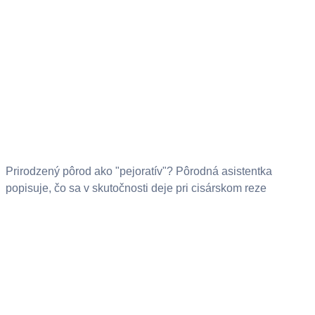
Prirodzený pôrod ako "pejoratív"? Pôrodná asistentka
popisuje, čo sa v skutočnosti deje pri cisárskom reze