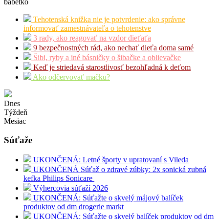
babetko
Tehotenská knižka nie je potvrdenie: ako správne
informovať zamestnávateľa o tehotenstve
3 rady, ako reagovať na vzdor dieťaťa
9 bezpečnostných rád, ako nechať dieťa doma samé
Šibi, ryby a iné básničky o šibačke a oblievačke
Keď je striedavá starostlivosť bezohľadná k deťom
Ako odčervovať mačku?
Dnes
Týždeň
Mesiac
Súťaže
UKONČENÁ: Letné športy v upratovaní s Vileda
UKONČENÁ Súťaž o zdravé zúbky: 2x sonická zubná
kefka Philips Sonicare
Výhercovia súťaží 2026
UKONČENÁ: Súťažte o skvelý májový balíček
produktov od dm drogerie markt
UKONČENÁ: Súťažte o skvelý balíček produktov od dm