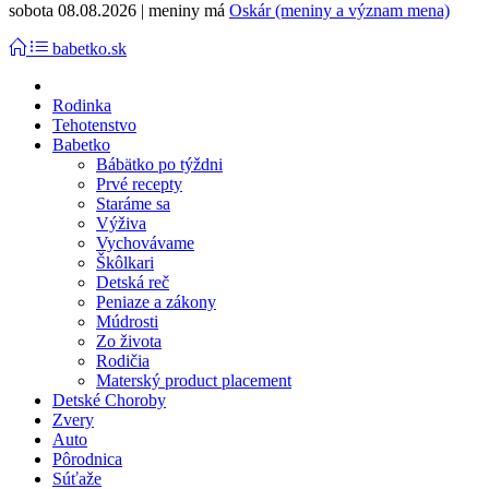
sobota 08.08.2026 | meniny má
Oskár (meniny a význam mena)
babetko.sk
Rodinka
Tehotenstvo
Babetko
Bábätko po týždni
Prvé recepty
Staráme sa
Výživa
Vychovávame
Škôlkari
Detská reč
Peniaze a zákony
Múdrosti
Zo života
Rodičia
Materský product placement
Detské Choroby
Zvery
Auto
Pôrodnica
Súťaže