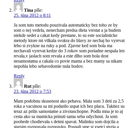
Tina
píše:
25. júna 2012 o 8:11
Ja som tuto metodu pouzivala automaticky bez toho ze by
som o nej vedela, nenecham predsa dieta vrestat a ja budem
niekde sedet a cakat kedy prestane, to su este socialisticke
metody ktore mi vtlkala svokra do hlavy ze nechaj ho vyrevat
lebo si zvykne na ruky a pod. Zjavne ked som bola ma
nechavali vyrevat kedze do 3 rokov som poriadne nespala len
revala,v jaslach som revala a este dlho som bola dost
nesamostatna a cakala co povie mama a bez mamy sa nikam
nepohla lebo sebavedomie nula bodov.
Reply
Rut
píše:
23. júna 2012 o 7:53
Mam podobnu skusenost ako pehava. Mala som 3 deti za 2,5
roka a vacsinou sa mi podarilo uspat ich bez placu. Taktiez su
teraz az prilis samostatne a zivotaschopne. Podla mna je to aj
cesta ako sa mamicka prinuti sama seba odychnut. Ja som
poobede chodievala s detmi spavat. Malinku som dojcila a
starsim rozpravala rozpravku. Pospali sme si vsetci styria a