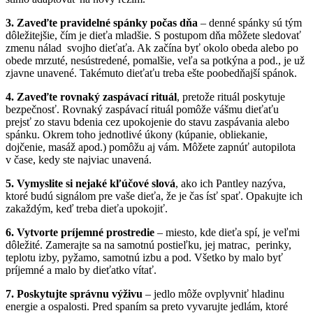
3. Zaveďte pravidelné spánky počas dňa
– denné spánky sú tým
dôležitejšie, čím je dieťa mladšie. S postupom dňa môžete sledovať
zmenu nálad svojho dieťaťa. Ak začína byť okolo obeda alebo po
obede mrzuté, nesústredené, pomalšie, veľa sa potkýna a pod., je už
zjavne unavené. Takémuto dieťaťu treba ešte poobedňajší spánok.
4. Zaveďte rovnaký zaspávací rituál
, pretože rituál poskytuje
bezpečnosť. Rovnaký zaspávací rituál pomôže vášmu dieťaťu
prejsť zo stavu bdenia cez upokojenie do stavu zaspávania alebo
spánku. Okrem toho jednotlivé úkony (kúpanie, obliekanie,
dojčenie, masáž apod.) pomôžu aj vám. Môžete zapnúť autopilota
v čase, kedy ste najviac unavená.
5. Vymyslite si nejaké kľúčové slová
, ako ich Pantley nazýva,
ktoré budú signálom pre vaše dieťa, že je čas ísť spať. Opakujte ich
zakaždým, keď treba dieťa upokojiť.
6. Vytvorte príjemné prostredie
– miesto, kde dieťa spí, je veľmi
dôležité. Zamerajte sa na samotnú postieľku, jej matrac, perinky,
teplotu izby, pyžamo, samotnú izbu a pod. Všetko by malo byť
príjemné a malo by dieťatko vítať.
7. Poskytujte správnu výživu
– jedlo môže ovplyvniť hladinu
energie a ospalosti. Pred spaním sa preto vyvarujte jedlám, ktoré