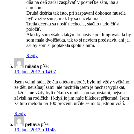
dňa na deň začal zaspávať v postieľke sám, iba s
cumľom.
Druhá dcérka tak isto, pri zaspávaní dokonca musela
byť v izbe sama, inak by sa chcela hrať.
Tretia dcérka sa nosiť nechcela, stačilo nadojčiť a
položiť.
Ako by som však s takýmito nosivcami fungovala keby
som mala dvojčiatka, tak to si neviem predstaviť ani ja.
asi by som si poplakala spolu s nimi.
Reply
milada
píše:
19. júna 2012 o 14:07
Jsem velmi ráda, že čtu o této metodě, bylo mi vždy vyčítáno,
že děti neusínají sami, ale nechtěla jsem je nechat vyplakat,
takže jsme vždy byli někdo s nimi. Jsou samostatní, nejsou
závislí na rodičích, i když je jim naše blízkost příjemná. Jsem
za tuto metodu na 100 procent. určitě se mi to jednou vrátí.
Reply
pehava
píše:
19. júna 2012 o 11:48