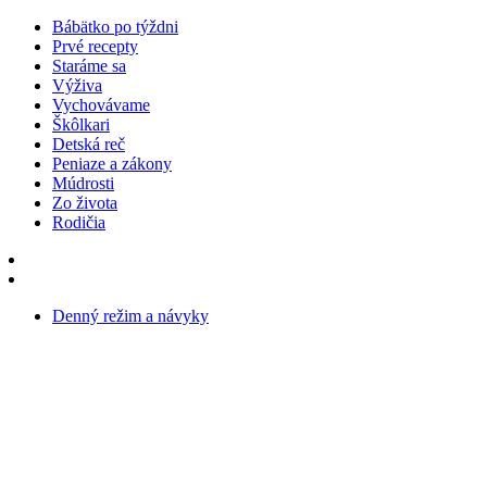
Bábätko po týždni
Prvé recepty
Staráme sa
Výživa
Vychovávame
Škôlkari
Detská reč
Peniaze a zákony
Múdrosti
Zo života
Rodičia
Denný režim a návyky