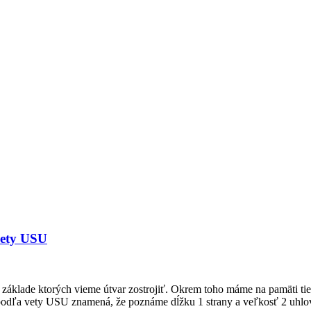
ety USU
základe ktorých vieme útvar zostrojiť. Okrem toho máme na pamäti tieto
 podľa vety USU znamená, že poznáme dĺžku 1 strany a veľkosť 2 uhlo