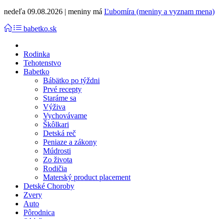
nedeľa 09.08.2026 | meniny má
Ľubomíra (meniny a vyznam mena)
babetko.sk
Rodinka
Tehotenstvo
Babetko
Bábätko po týždni
Prvé recepty
Staráme sa
Výživa
Vychovávame
Škôlkari
Detská reč
Peniaze a zákony
Múdrosti
Zo života
Rodičia
Materský product placement
Detské Choroby
Zvery
Auto
Pôrodnica