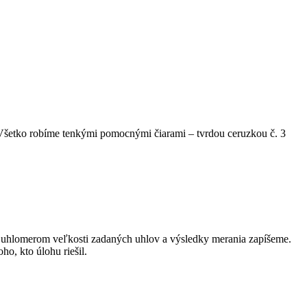
 Všetko robíme tenkými pomocnými čiarami – tvrdou ceruzkou č. 3
y, uhlomerom veľkosti zadaných uhlov a výsledky merania zapíšeme.
ho, kto úlohu riešil.