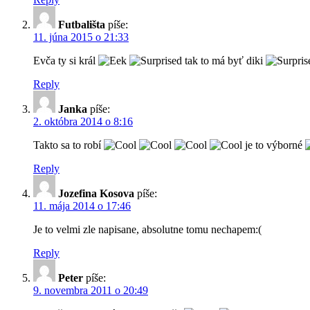
Futbališta
píše:
11. júna 2015 o 21:33
Evča ty si král
tak to má byť diki
Reply
Janka
píše:
2. októbra 2014 o 8:16
Takto sa to robí
je to výborné
Reply
Jozefina Kosova
píše:
11. mája 2014 o 17:46
Je to velmi zle napisane, absolutne tomu nechapem:(
Reply
Peter
píše:
9. novembra 2011 o 20:49