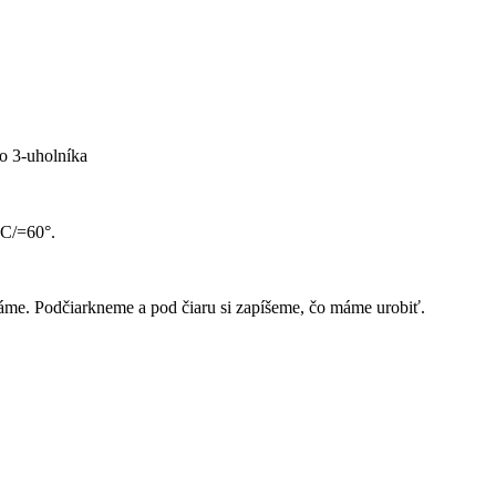
ho 3-uholníka
C/=60°.
áme. Podčiarkneme a pod čiaru si zapíšeme, čo máme urobiť.