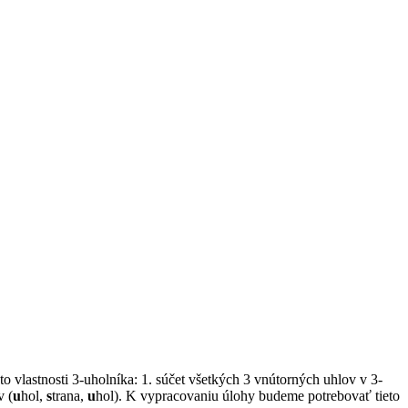
 vlastnosti 3-uholníka: 1. súčet všetkých 3 vnútorných uhlov v 3-
v (
u
hol,
s
trana,
u
hol). K vypracovaniu úlohy budeme potrebovať tieto