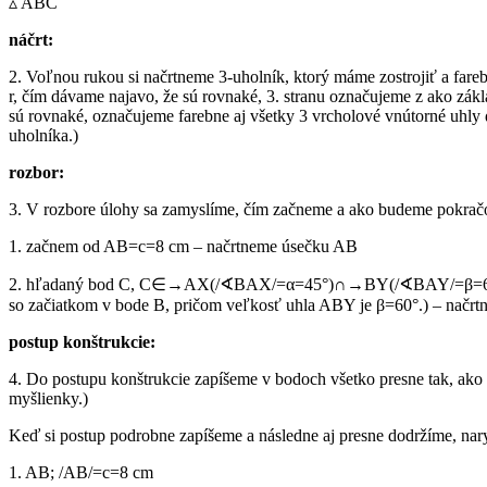
▵ ABC
náčrt:
2. Voľnou rukou si načrtneme 3-uholník, ktorý máme zostrojiť a f
r, čím dávame najavo, že sú rovnaké, 3. stranu označujeme z ako zá
sú rovnaké, označujeme farebne aj všetky 3 vrcholové vnútorné uhly 
uholníka.)
rozbor:
3. V rozbore úlohy sa zamyslíme, čím začneme a ako budeme pokračov
1. začnem od AB=c=8 cm – načrtneme úsečku AB
2. hľadaný bod C, C∈→AX(/∢BAX/=α=45°)∩→BY(/∢BAY/=β=60°) (Zápi
so začiatkom v bode B, pričom veľkosť uhla ABY je β=60°.) – načr
postup konštrukcie:
4. Do postupu konštrukcie zapíšeme v bodoch všetko presne tak, ako 
myšlienky.)
Keď si postup podrobne zapíšeme a následne aj presne dodržíme, na
1. AB; /AB/=c=8 cm