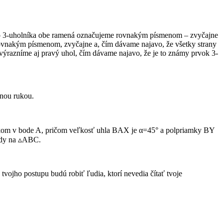
ého 3-uholníka obe ramená označujeme rovnakým písmenom – zvyčajne
 rovnakým písmenom, zvyčajne a, čím dávame najavo, že všetky strany
zvýrazníme aj pravý uhol, čím dávame najavo, že je to známy prvok 3-
ľnou rukou.
om v bode A, pričom veľkosť uhla BAX je α=45° a polpriamky BY
body na ▵ABC.
vojho postupu budú robiť ľudia, ktorí nevedia čítať tvoje