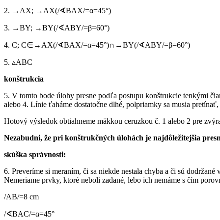
2. →AX; →AX(/∢BAX/=α=45°)
3. →BY; →BY(/∢ABY/=β=60°)
4. C; C∈→AX(/∢BAX/=α=45°)∩→BY(/∢ABY/=β=60°)
5. ▵ABC
konštrukcia
5. V tomto bode úlohy presne podľa postupu konštrukcie tenkými či
alebo 4. Línie ťaháme dostatočne dlhé, polpriamky sa musia pretínať, 
Hotový výsledok obtiahneme mäkkou ceruzkou č. 1 alebo 2 pre zvýr
Nezabudni, že pri konštrukčných úlohách je najdôležitejšia pres
skúška správnosti:
6. Preveríme si meraním, či sa niekde nestala chyba a či sú dodrža
Nemeriame prvky, ktoré neboli zadané, lebo ich nemáme s čím porovnať.
/AB/=8 cm
/∢BAC/=α=45°