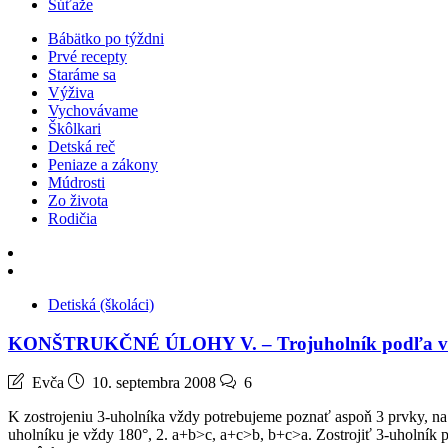
Súťaže
Bábätko po týždni
Prvé recepty
Staráme sa
Výživa
Vychovávame
Škôlkari
Detská reč
Peniaze a zákony
Múdrosti
Zo života
Rodičia
Detiská (školáci)
KONŠTRUKČNÉ ÚLOHY V. – Trojuholník podľa v
Evča
10. septembra 2008
6
K zostrojeniu 3-uholníka vždy potrebujeme poznať aspoň 3 prvky, na 
uholníku je vždy 180°, 2. a+b>c, a+c>b, b+c>a. Zostrojiť 3-uholník