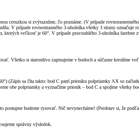
arebnou ceruzkou si zvýrazníme, čo poznáme. (V prípade rovnoramenn
kladňa. V prípade rovnostranného 3-uholníka všetky 3 strany označuje
α, ktorých veľkosť je 60°. V prípade pravouhlého 3-uholníka farebne 
ať. Všetko si starostlivo zapisujeme v bodoch a súčasne kreslíme vo
s sa číta takto: bod C patrí prieniku polpriamky AX so začiatk
tneme obe polpriamky a vyznačíme prienik – bod C a spojíme všetky 
to postupne budeme rysovať. Nič nevynecháme! (Predstav si, že podľa t
rysujeme správny výsledok.