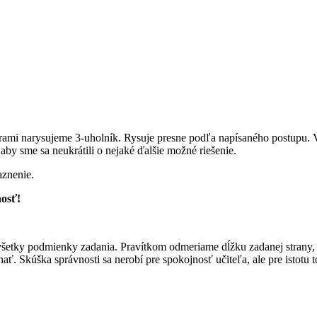
arami narysujeme 3-uholník. Rysuje presne podľa napísaného postupu.
aby sme sa neukrátili o nejaké ďalšie možné riešenie.
aznenie.
nosť!
né všetky podmienky zadania. Pravítkom odmeriame dĺžku zadanej stran
 Skúška správnosti sa nerobí pre spokojnosť učiteľa, ale pre istotu to