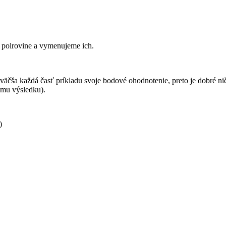
o polrovine a vymenujeme ich.
čša každá časť príkladu svoje bodové ohodnotenie, preto je dobré nič
ému výsledku).
)