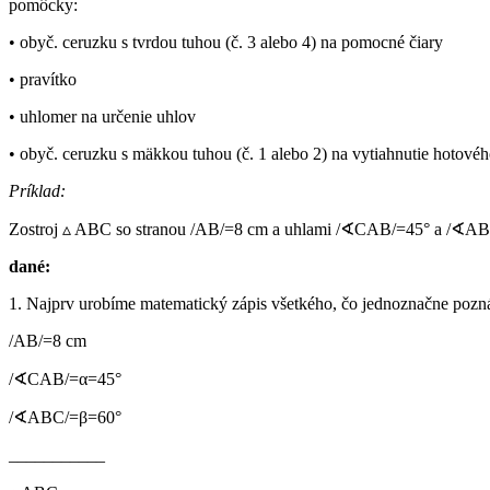
pomôcky:
• obyč. ceruzku s tvrdou tuhou (č. 3 alebo 4) na pomocné čiary
• pravítko
• uhlomer na určenie uhlov
• obyč. ceruzku s mäkkou tuhou (č. 1 alebo 2) na vytiahnutie hotové
Príklad:
Zostroj ▵ ABC so stranou /AB/=8 cm a uhlami /∢CAB/=45° a /∢AB
dané:
1. Najprv urobíme matematický zápis všetkého, čo jednoznačne pozn
/AB/=8 cm
/∢CAB/=α=45°
/∢ABC/=β=60°
___________