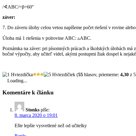
/∢ABC/=β=60°
záver:
7. Do záveru úlohy celou vetou napíšeme počet riešení v rovine aleb
Úloha má 1 riešenia v polrovine ABC: ▵ABC.
Poznámka na záver: pri písomných prácach a školských úlohách má zvä
bočné výpočty, aby učiteľ videl, akými postupmi žiak dospel k nejak
(
55
hlasov, priemerne:
4,30
z 5
Loading...
Komentáre k článku
Stonks
píše:
8. marca 2020 o 19:01
Ešte lepšie vysvetlené než od učitelky
Reply