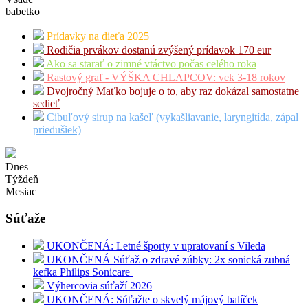
babetko
Prídavky na dieťa 2025
Rodičia prvákov dostanú zvýšený prídavok 170 eur
Ako sa starať o zimné vtáctvo počas celého roka
Rastový graf - VÝŠKA CHLAPCOV: vek 3-18 rokov
Dvojročný Maťko bojuje o to, aby raz dokázal samostatne
sedieť
Cibuľový sirup na kašeľ (vykašliavanie, laryngitída, zápal
priedušiek)
Dnes
Týždeň
Mesiac
Súťaže
UKONČENÁ: Letné športy v upratovaní s Vileda
UKONČENÁ Súťaž o zdravé zúbky: 2x sonická zubná
kefka Philips Sonicare
Výhercovia súťaží 2026
UKONČENÁ: Súťažte o skvelý májový balíček