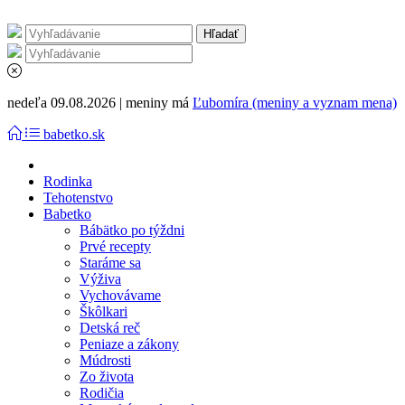
nedeľa 09.08.2026 | meniny má
Ľubomíra (meniny a vyznam mena)
babetko.sk
Rodinka
Tehotenstvo
Babetko
Bábätko po týždni
Prvé recepty
Staráme sa
Výživa
Vychovávame
Škôlkari
Detská reč
Peniaze a zákony
Múdrosti
Zo života
Rodičia