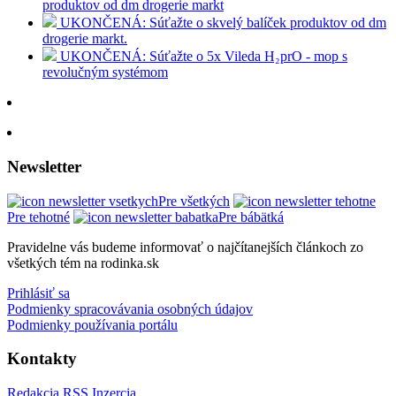
produktov od dm drogerie markt
UKONČENÁ: Súťažte o skvelý balíček produktov od dm
drogerie markt.
UKONČENÁ: Súťažte o 5x Vileda H₂prO - mop s
revolučným systémom
Newsletter
Pre všetkých
Pre tehotné
Pre bábätká
Pravidelne vás budeme informovať o najčítanejších článkoch zo
všetkých tém na rodinka.sk
Prihlásiť sa
Podmienky spracovávania osobných údajov
Podmienky používania portálu
Kontakty
Redakcia
RSS
Inzercia