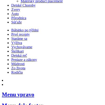
Materský product placement
Detské Choroby
Zvery
Auto
Pôrodnica
Súťaže
Bábätko po týždni
Prvé recepty
Staráme sa
Výživa
Vychovávame
Škôlkari
Detská reč
Peniaze a zákony
Múdrosti
Zo života
Rodičia
Menu vpravo