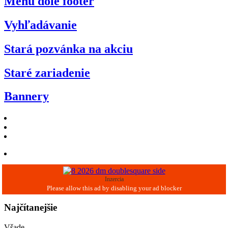
Menu dole footer
Vyhľadávanie
Stará pozvánka na akciu
Staré zariadenie
Bannery
Inzercia
Najčítanejšie
Všade